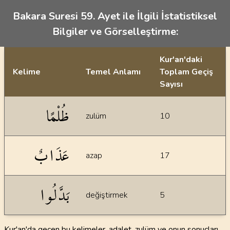
Bakara Suresi 59. Ayet ile İlgili İstatistiksel
Bilgiler ve Görselleştirme:
Kur'an'daki
Kelime
Temel Anlamı
Toplam Geçiş
Sayısı
İstatiksel bilgiler
ظُلْمًا
zulüm
10
عَذَابٌ
azap
17
بَدَّلُوا
değiştirmek
5
Kur'an'da geçen bu kelimeler, adalet, zulüm ve onun sonuçları