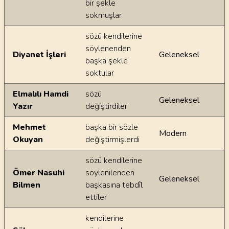
bir şekle
sokmuşlar
sözü kendilerine
söylenenden
Diyanet İşleri
Geleneksel
başka şekle
soktular
Elmalılı Hamdi
sözü
Geleneksel
Yazır
değiştirdiler
Mehmet
başka bir sözle
Modern
Okuyan
değiştirmişlerdi
sözü kendilerine
Ömer Nasuhi
söylenilenden
Geleneksel
Bilmen
başkasına tebdîl
ettiler
kendilerine