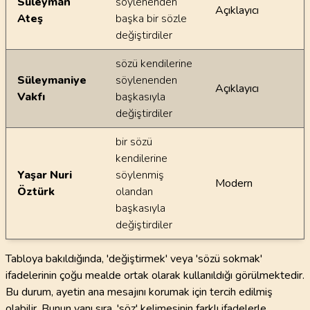
Süleyman
söylenenden
Açıklayıcı
Ateş
başka bir sözle
değiştirdiler
sözü kendilerine
Süleymaniye
söylenenden
Açıklayıcı
Vakfı
başkasıyla
değiştirdiler
bir sözü
kendilerine
Yaşar Nuri
söylenmiş
Modern
Öztürk
olandan
başkasıyla
değiştirdiler
Tabloya bakıldığında, 'değiştirmek' veya 'sözü sokmak'
ifadelerinin çoğu mealde ortak olarak kullanıldığı görülmektedir.
Bu durum, ayetin ana mesajını korumak için tercih edilmiş
olabilir. Bunun yanı sıra, 'söz' kelimesinin farklı ifadelerle