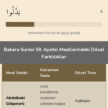
بَدَّلُوا
5
Kelimelerin Kur'an'da geçiş grafiği
Bakara Suresi 59. Ayetin Meallerindeki Dilsel
Farklılıklar:
Kullanılan
Meal Sahibi
Dilsel Tonu
İfade
Ayetin meallerindeki dilsel farklılıklar
sözü,
kendilerine
Abdulbaki
söylenen
Açıklayıcı
Gölpınarlı
şekilden başka