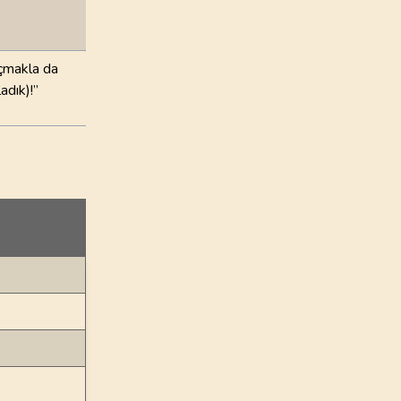
açmakla da
adık)!”