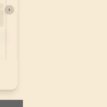
48
.
Fetih Suresi
29
AYET
52
.
Tur Suresi
49
AYET
56
.
Vakia Suresi
96
AYET
60
.
Mumtehine Suresi
13
AYET
64
.
Tegabun Suresi
18
AYET
68
.
Kalem Suresi
52
AYET