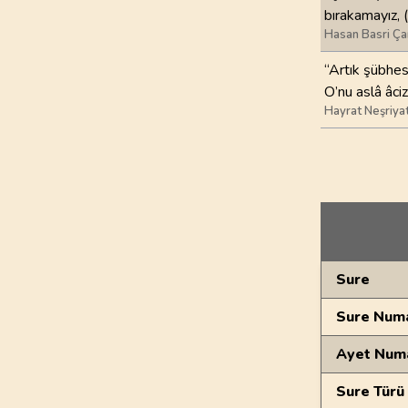
bırakamayız, 
Hasan Basri Ça
“Artık şübhes
O’nu aslâ âci
Hayrat Neşriya
Genel Bilgiler
Sure
Sure Numa
Ayet Num
Sure Türü