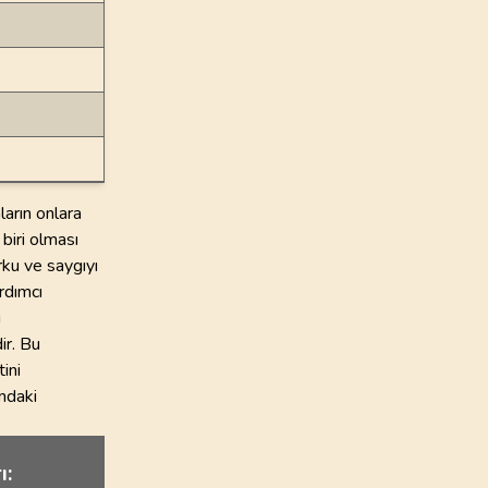
ların onlara
 biri olması
rku ve saygıyı
rdımcı
u
ir. Bu
ini
ındaki
ı: