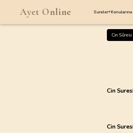
Ayet Online
Sureler
Konularına
▾
SURELER
Cin Sûresi
1
.
Fatiha Suresi
7
AYET
5
.
Maide Suresi
120
AYET
9
.
Tevbe Suresi
Cin Sures
129
AYET
13
.
Rad Suresi
43
AYET
Cin Sures
17
.
Isra Suresi