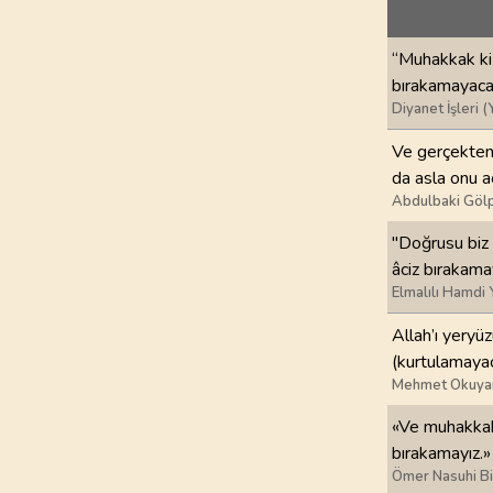
69
.
Hakka Suresi
52
AYET
“Muhakkak ki 
73
.
Muzzemmil Sures
bırakamayacağ
20
AYET
Diyanet İşleri (
Ve gerçekten 
77
.
Murselat Suresi
da asla onu 
50
AYET
Abdulbaki Gölp
81
.
Tekvir Suresi
"Doğrusu biz 
29
AYET
âciz bırakama
Elmalılı Hamdi 
85
.
Buruc Suresi
22
AYET
Allah’ı yeryü
(kurtulamayaca
Mehmet Okuya
89
.
Fecr Suresi
30
AYET
«Ve muhakkak 
bırakamayız.»
93
.
Duha Suresi
Ömer Nasuhi B
11
AYET