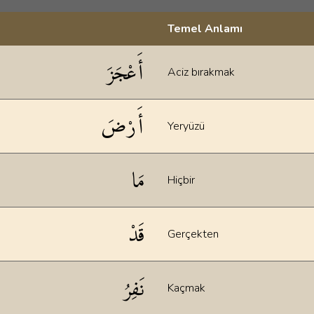
Temel Anlamı
klamaları
أَعْجَزَ
Aciz bırakmak
أَرْضَ
Yeryüzü
مَا
Hiçbir
قَدْ
Gerçekten
نَفِرُ
Kaçmak