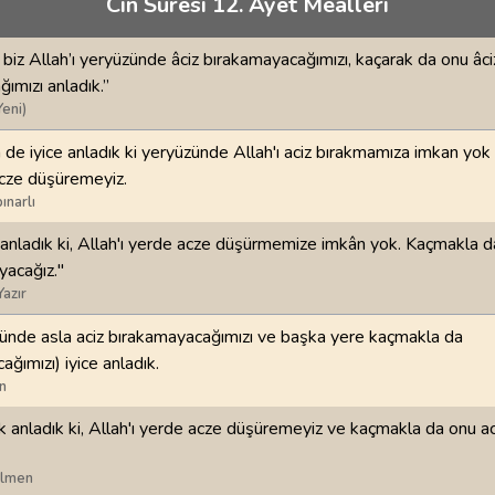
Cin Suresi 12. Ayet Meâlleri
70
.
Mearic Suresi
71
.
Nuh Suresi
44
AYET
28
AYET
biz Allah’ı yeryüzünde âciz bırakamayacağımızı, kaçarak da onu âci
i
74
.
Muddessir Suresi
75
.
Kiyamet Suresi
ımızı anladık.”
56
AYET
40
AYET
Yeni)
de iyice anladık ki yeryüzünde Allah'ı aciz bırakmamıza imkan yo
78
.
Nebe Suresi
79
.
Naziat Suresi
acze düşüremeyiz.
40
AYET
46
AYET
ınarlı
82
.
Infitar Suresi
83
.
Mutaffifin Suresi
anladık ki, Allah'ı yerde acze düşürmemize imkân yok. Kaçmakla d
19
AYET
36
AYET
yacağız."
Yazır
86
.
Tarik Suresi
87
.
Ala Suresi
17
AYET
19
AYET
zünde asla aciz bırakamayacağımızı ve başka yere kaçmakla da
ğımızı) iyice anladık.
n
90
.
Beled Suresi
91
.
Şems Suresi
20
AYET
15
AYET
anladık ki, Allah'ı yerde acze düşüremeyiz ve kaçmakla da onu ac
94
.
İnşirah Suresi
95
.
Tin Suresi
ilmen
8
AYET
8
AYET