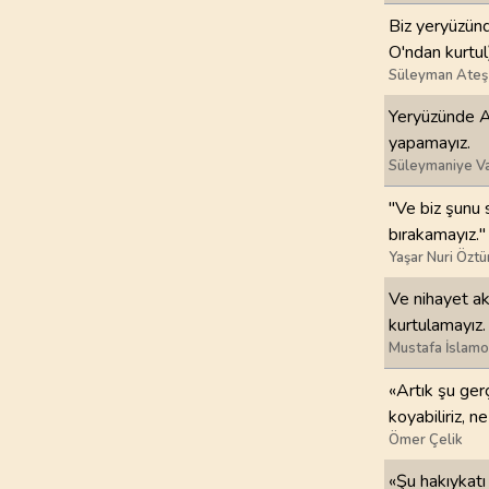
Biz yeryüzünd
97
.
Kadir Suresi
O'ndan kurtul
5
AYET
Süleyman Ateş
Yeryüzünde Al
101
.
Karia Suresi
yapamayız.
11
AYET
Süleymaniye Va
105
.
Fil Suresi
"Ve biz şunu 
5
AYET
bırakamayız."
Yaşar Nuri Öztü
109
.
Kafirun Suresi
Ve nihayet ak
6
AYET
kurtulamayız.
Mustafa İslamo
113
.
Felak Suresi
5
AYET
«Artık şu ger
koyabiliriz, n
Ömer Çelik
«Şu hakıykatı