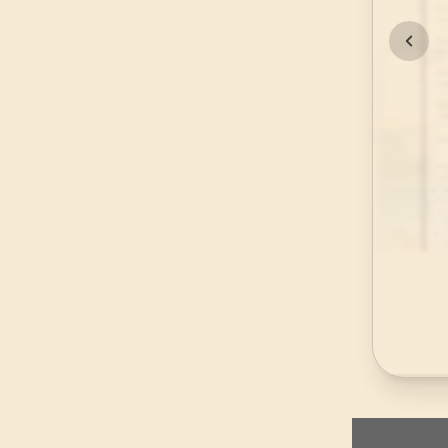
45
.
Casiye Suresi
37
AYET
49
.
Hucurat Suresi
18
AYET
53
.
Necm Suresi
62
AYET
57
.
Hadid Suresi
29
AYET
61
.
Saff Suresi
14
AYET
65
.
Talak Suresi
12
AYET