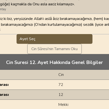
(göğe) kaçmakla da Onu asla aaciz kılamayız».
ntay
iz ki biz, yeryüzünde Allah’ı aslâ âciz bırakamayacağımızı, (hem) k
z bırakamayacağımızı (O’ndan kurtulamayacağımızı) sezdik (iyice anl
t
Ayet Seç
Cin Sûresi'nin Tamamını Oku
Cin Suresi 12. Ayet Hakkında Genel Bilgiler
Cin
rası
72
arası
12
Mekki