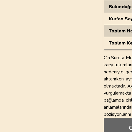
Bulunduğ
Kur'an Sa
Toplam Ha
Toplam Ke
Cin Suresi, Me
karşı tutumlar
nedeniyle, gen
aktarırken, ay
olmaktadır. Ay
vurgulamakta v
bağlamda, cinl
anlamalarındak
pozisyonlarını
C