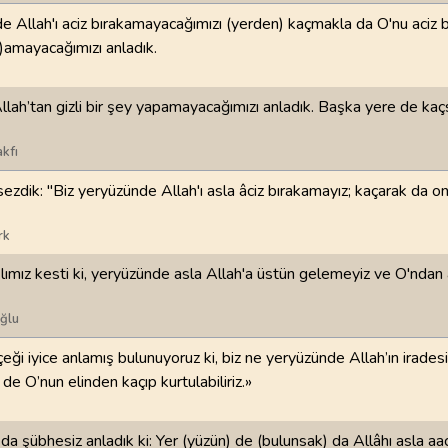
e Allah'ı aciz bırakamayacağımızı (yerden) kaçmakla da O'nu aciz b
98
.
Beyyine Suresi
99
.
Zilzal Suresi
)amayacağımızı anladık.
8
AYET
8
AYET
lah’tan gizli bir şey yapamayacağımızı anladık. Başka yere de ka
102
.
Tekasur Suresi
103
.
Asr Suresi
8
AYET
3
AYET
kfı
106
.
Kureyş Suresi
107
.
Maun Suresi
sezdik: "Biz yeryüzünde Allah'ı asla âciz bırakamayız; kaçarak da on
4
AYET
7
AYET
rk
110
.
Nasr Suresi
111
.
Tebbet Suresi
lımız kesti ki, yeryüzünde asla Allah'a üstün gelemeyiz ve O'ndan 
3
AYET
5
AYET
ğlu
114
.
Nas Suresi
6
AYET
çeği iyice anlamış bulunuyoruz ki, biz ne yeryüzünde Allah’ın irades
e de O’nun elinden kaçıp kurtulabiliriz.»
 da şübhesiz anladık ki: Yer (yüzün) de (bulunsak) da Allâhı asla aac