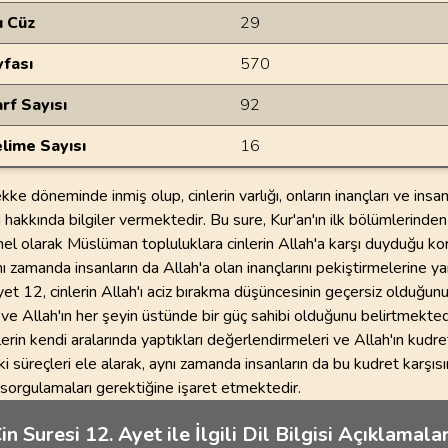
u Cüz
29
yfası
570
rf Sayısı
92
lime Sayısı
16
kke döneminde inmiş olup, cinlerin varlığı, onların inançları ve insan
ı hakkında bilgiler vermektedir. Bu sure, Kur'an'ın ilk bölümlerinden
el olarak Müslüman topluluklara cinlerin Allah'a karşı duyduğu ko
nı zamanda insanların da Allah'a olan inançlarını pekiştirmelerine ya
et 12, cinlerin Allah'ı aciz bırakma düşüncesinin geçersiz olduğun
e Allah'ın her şeyin üstünde bir güç sahibi olduğunu belirtmekted
erin kendi aralarında yaptıkları değerlendirmeleri ve Allah'ın kudret
i süreçleri ele alarak, aynı zamanda insanların da bu kudret karşıs
 sorgulamaları gerektiğine işaret etmektedir.
in Suresi 12. Ayet ile İlgili Dil Bilgisi Açıklamalar