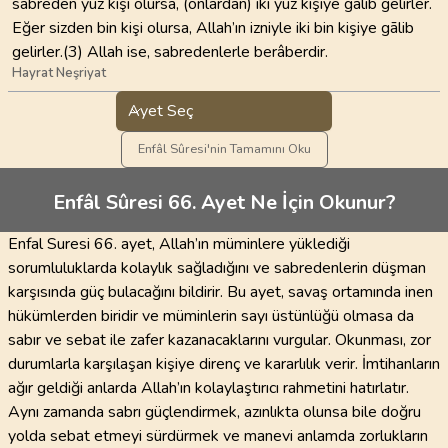
sabreden yüz kişi olursa, (onlardan) iki yüz kişiye gālib gelirler.
Eğer sizden bin kişi olursa, Allah’ın izniyle iki bin kişiye gālib
gelirler.(3) Allah ise, sabredenlerle berâberdir.
Hayrat Neşriyat
Ayet Seç
Enfâl Sûresi'nin Tamamını Oku
Enfâl Sûresi 66. Ayet Ne İçin Okunur?
Enfal Suresi 66. ayet, Allah’ın müminlere yüklediği
sorumluluklarda kolaylık sağladığını ve sabredenlerin düşman
karşısında güç bulacağını bildirir. Bu ayet, savaş ortamında inen
hükümlerden biridir ve müminlerin sayı üstünlüğü olmasa da
sabır ve sebat ile zafer kazanacaklarını vurgular. Okunması, zor
durumlarla karşılaşan kişiye direnç ve kararlılık verir. İmtihanların
ağır geldiği anlarda Allah’ın kolaylaştırıcı rahmetini hatırlatır.
Aynı zamanda sabrı güçlendirmek, azınlıkta olunsa bile doğru
yolda sebat etmeyi sürdürmek ve manevi anlamda zorlukların