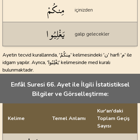
مِنكُمْ
içinizden
يَغْلِبُوا
galip gelecekler
Ayetin tecvid kurallarında, 'مِنكُمْ' kelimesindeki 'ن' harfi 'م' ile
idgam yapılır. Ayrıca, 'يَغْلِبُوا' kelimesinde med kuralı
bulunmaktadır.
Enfâl Suresi 66. Ayet ile İlgili İstatistiksel
Bilgiler ve Görselleştirme:
Kur'an'daki
Kelime
Temel Anlamı
Toplam Geçiş
Sayısı
İstatiksel bilgiler