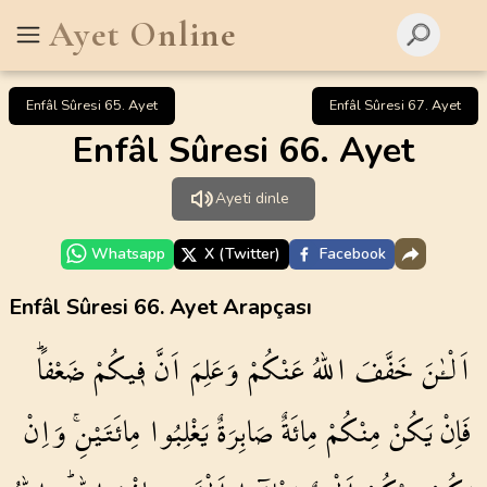
Ayet Online
Enfâl Sûresi 65. Ayet
Enfâl Sûresi 67. Ayet
Enfâl Sûresi 66. Ayet
Ayeti dinle
Whatsapp
X (Twitter)
Facebook
Enfâl Sûresi 66. Ayet Arapçası
اَلْـٰٔنَ
خَفَّفَ
اللّٰهُ
عَنْكُمْ
وَعَلِمَ
اَنَّ
ف۪يكُمْ
ضَعْفاًۜ
فَاِنْ
يَكُنْ
مِنْكُمْ
مِائَةٌ
صَابِرَةٌ
يَغْلِبُوا
مِائَتَيْنِۚ
وَاِنْ