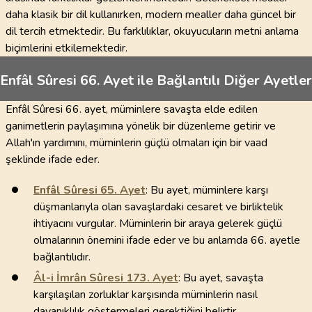
daha klasik bir dil kullanırken, modern mealler daha güncel bir
dil tercih etmektedir. Bu farklılıklar, okuyucuların metni anlama
biçimlerini etkilemektedir.
Enfâl Sûresi 66. Ayet ile Bağlantılı Diğer Ayetler
Enfâl Sûresi 66. ayet, müminlere savaşta elde edilen
ganimetlerin paylaşımına yönelik bir düzenleme getirir ve
Allah'ın yardımını, müminlerin güçlü olmaları için bir vaad
şeklinde ifade eder.
Enfâl Sûresi
65
. Ayet
: Bu ayet, müminlere karşı
düşmanlarıyla olan savaşlardaki cesaret ve birliktelik
ihtiyacını vurgular. Müminlerin bir araya gelerek güçlü
olmalarının önemini ifade eder ve bu anlamda 66. ayetle
bağlantılıdır.
Âl-i İmrân Sûresi
173
. Ayet
: Bu ayet, savaşta
karşılaşılan zorluklar karşısında müminlerin nasıl
dayanıklılık göstermeleri gerektiğini belirtir.