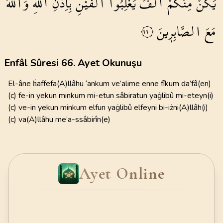
يَكُنْ
مِنْكُمْ
اَلْفٌ
يَغْلِبُٓوا
اَلْفَيْنِ
بِاِذْنِ
اللّٰهِۜ
وَاللّٰهُ
مَعَ
الصَّابِر۪ينَ
٦٦
Enfâl Sûresi 66. Ayet Okunuşu
El-âne ḣaffefa(A)llâhu ‘ankum ve’alime enne fîkum da’fâ(en)
(c) fe-in yekun minkum mi-etun sâbiratun yaġlibû mi-eteyn(i)
(c) ve-in yekun minkum elfun yaġlibû elfeyni bi-iżni(A)llâh(i)
(c) va(A)llâhu me’a-ssâbirîn(e)
Ayet Online