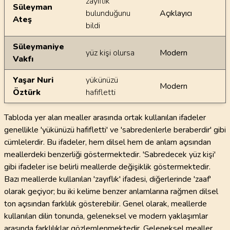
zayıflık
Süleyman
bulunduğunu
Açıklayıcı
Ateş
bildi
Süleymaniye
yüz kişi olursa
Modern
Vakfı
Yaşar Nuri
yükünüzü
Modern
Öztürk
hafifletti
Tabloda yer alan mealler arasında ortak kullanılan ifadeler
genellikle 'yükünüzü hafifletti' ve 'sabredenlerle beraberdir' gibi
cümlelerdir. Bu ifadeler, hem dilsel hem de anlam açısından
meallerdeki benzerliği göstermektedir. 'Sabredecek yüz kişi'
gibi ifadeler ise belirli meallerde değişiklik göstermektedir.
Bazı meallerde kullanılan 'zayıflık' ifadesi, diğerlerinde 'zaaf'
olarak geçiyor; bu iki kelime benzer anlamlarına rağmen dilsel
ton açısından farklılık gösterebilir. Genel olarak, meallerde
kullanılan dilin tonunda, geleneksel ve modern yaklaşımlar
arasında farklılıklar gözlemlenmektedir. Geleneksel mealler