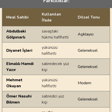
Farklılıklar:
Kullanılan
Meal Sahibi
Dilsel Tonu
İfade
Ayetin meallerindeki dilsel farklılıklar
Abdulbaki
savaştaki
Açıklayıcı
Gölpınarlı
hükmü hafifletti
yükünüzü
Diyanet İşleri
Geleneksel
hafifletti
Elmalılı Hamdi
sabredecek yüz
Geleneksel
Yazır
kişi
Mehmet
yükünüzü
Modern
Okuyan
hafifletti
Ömer Nasuhi
sabredici yüz
Geleneksel
Bilmen
kişi