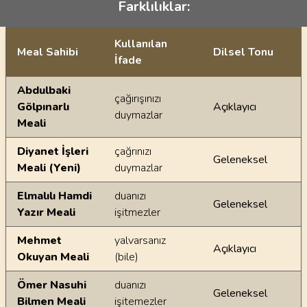
Farklılıklar:
Kullanılan
Meal Sahibi
Dilsel Tonu
İfade
Ayetin meallerindeki dilsel farklılıklar
Abdulbaki
çağırışınızı
Gölpınarlı
Açıklayıcı
duymazlar
Meali
Diyanet İşleri
çağrınızı
Geleneksel
Meali (Yeni)
duymazlar
Elmalılı Hamdi
duanızı
Geleneksel
Yazır Meali
işitmezler
Mehmet
yalvarsanız
Açıklayıcı
Okuyan Meali
(bile)
Ömer Nasuhi
duanızı
Geleneksel
Bilmen Meali
işitemezler