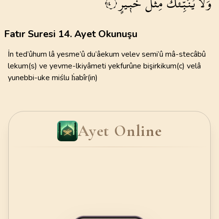
وَلَا
يُنَبِّئُكَ
مِثْلُ
خَب۪يرٍ۟
١٤
Fatır Suresi 14. Ayet Okunuşu
İn ted’ûhum lâ yesme’û du’âekum velev semi’û mâ-stecâbû
lekum(s) ve yevme-lkiyâmeti yekfurûne bişirkikum(c) velâ
yunebbi-uke miślu ḣabîr(in)
Ayet Online