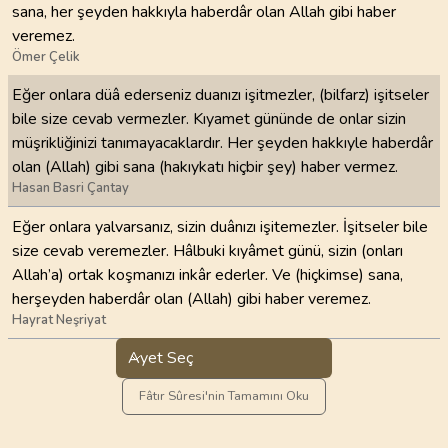
sana, her şeyden hakkıyla haberdâr olan Allah gibi haber
veremez.
Ömer Çelik
Eğer onlara düâ ederseniz duanızı işitmezler, (bilfarz) işitseler
bile size cevab vermezler. Kıyamet gününde de onlar sizin
müşrikliğinizi tanımayacaklardır. Her şeyden hakkıyle haberdâr
olan (Allah) gibi sana (hakıykatı hiçbir şey) haber vermez.
Hasan Basri Çantay
Eğer onlara yalvarsanız, sizin duânızı işitemezler. İşitseler bile
size cevab veremezler. Hâlbuki kıyâmet günü, sizin (onları
Allah’a) ortak koşmanızı inkâr ederler. Ve (hiçkimse) sana,
herşeyden haberdâr olan (Allah) gibi haber veremez.
Hayrat Neşriyat
Ayet Seç
Fâtır Sûresi'nin Tamamını Oku