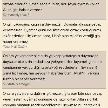
örtbas ederler. Kimse sana bunları, her şeyin içyüzünü bilen
Allah gibi haber vermez.
Süleymaniye Vakfı
Onları çağırsanız, çağrınızı duymazlar. Duysalar da size cevap
veremezler. Kıyamet günü de sizin onları ortak koştuğunuzu
inkâr ederler. Hiç kimse sana, Habîr olan Allah'ın verdiği gibi
haber veremez.
Yaşar Nuri Öztürk
Onlara yalvarsanız bile sizin yalvarıp yakarışınızı duymazlar;
duysalar bile sizin imdadınıza yetişemezler: kıyamet günü de
kendilerine yakıştırdığınız ortaklığı reddederler. (Ey insan!)
Sana hiç kimse, her şeyden haberder olan (Allah'ın) verdiği
türden bir haber veremez!
Mustafa İslamoğlu
Onlara yalvarsanız duânızı işitmezler. İşitseler bile size cevap
veremezler. Kıyâmet gününde de, sizin onları Allah’a ortak
koşmuş olmanızı reddedeceklerdir. Hiç kimse bu gerçekleri