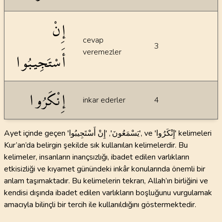
إِنْ
cevap
3
أَسْتَجِيبُوا
veremezler
إِنْكَرُوا
inkar ederler
4
Ayet içinde geçen 'يَسْمَعُونَ', 'إِنْ أَسْتَجِيبُوا', ve 'إِنْكَرُوا' kelimeleri
Kur’an’da belirgin şekilde sık kullanılan kelimelerdir. Bu
kelimeler, insanların inançsızlığı, ibadet edilen varlıkların
etkisizliği ve kıyamet günündeki inkâr konularında önemli bir
anlam taşımaktadır. Bu kelimelerin tekrarı, Allah’ın birliğini ve
kendisi dışında ibadet edilen varlıkların boşluğunu vurgulamak
amacıyla bilinçli bir tercih ile kullanıldığını göstermektedir.