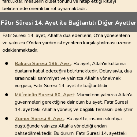
farklılıklar, meallerin dilsel tonunu ve hitap ettiği kitleyi
belirlemede önemli bir rol oynamaktadır.
Fâtır Sûresi 14. Ayet ile Bağlantılı Diğer Ayetler
Fatır Suresi 14. ayet, Allah'a dua edenlerin, O'na yönelenlerin
ve yalnızca O'ndan yardım isteyenlerin karşılaştırılması üzerine
odaklanmaktadır.
Bakara Suresi
186
. Ayet
: Bu ayet, Allah'ın kullarına
dualarını kabul edeceğini belirtmektedir. Dolayısıyla, dua
sırasındaki samimiyet ve yalnızca Allah'a yönelmek
vurgusu, Fatır Suresi 14. ayet ile bağlantılıdır.
Mü´minûn Suresi
60
. Ayet
: Müminlerin yalnızca Allah'a
güvenmeleri gerektiğine dair olan bu ayet, Fatır Suresi
14. ayetteki Allah'a yöneliş ve bağlılık temasını pekiştirir.
Zümer Suresi
8
. Ayet
: Bu ayette, insanın sıkıntıya
düştüğünde yalnızca Allah'a yöneldiği andan
bahsedilmektedir. Bu durum, Fatır Suresi 14. ayetteki