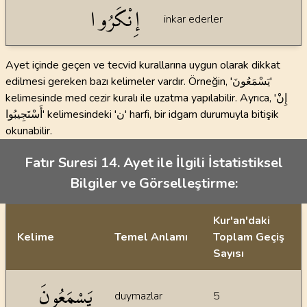
إِنْكَرُوا
inkar ederler
Ayet içinde geçen ve tecvid kurallarına uygun olarak dikkat
edilmesi gereken bazı kelimeler vardır. Örneğin, 'يَسْمَعُونَ'
kelimesinde med cezir kuralı ile uzatma yapılabilir. Ayrıca, 'إِنْ
أَسْتَجِيبُوا' kelimesindeki 'ن' harfi, bir idgam durumuyla bitişik
okunabilir.
Fatır Suresi 14. Ayet ile İlgili İstatistiksel
Bilgiler ve Görselleştirme:
Kur'an'daki
Kelime
Temel Anlamı
Toplam Geçiş
Sayısı
İstatiksel bilgiler
يَسْمَعُونَ
duymazlar
5