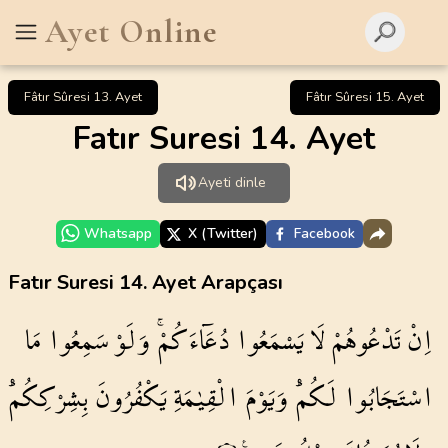
Ayet Online
Fâtır Sûresi 13. Ayet
Fâtır Sûresi 15. Ayet
Fatır Suresi 14. Ayet
Ayeti dinle
Whatsapp
X (Twitter)
Facebook
Fatır Suresi 14. Ayet Arapçası
اِنْ
تَدْعُوهُمْ
لَا
يَسْمَعُوا
دُعَٓاءَكُمْۚ
وَلَوْ
سَمِعُوا
مَا
اسْتَجَابُوا
لَكُمْۜ
وَيَوْمَ
الْقِيٰمَةِ
يَكْفُرُونَ
بِشِرْكِكُمْۜ