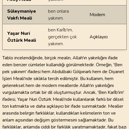
Süleymaniye
ben onlara
Modern
Vakfı Meali
yakınım.
ben Karîb'im,
Yaşar Nuri
gerçekten çok
Açıklayıcı
Öztürk Meali
yakınım.
Tablo incelendiğinde, birçok mealin, Allah'ın yakınlığını ifade
eden benzer cümleler kullandığı görülmektedir. Örneğin, 'Ben
pek yakınım' ifadesi hem Abdulbaki Gölpınarlı hem de Diyanet
İşleri Meali'nde sıklıkla tercih edilmiştir. Bu kullanım, hem
geleneksel hem de modern meallerde Allah'ın yakınlığını
vurgulamakta ortak bir dil oluşturmuştur. Ancak, 'Ben Karîb'im'
ifadesi, Yaşar Nuri Öztürk Meali'nde kullanılarak farklı bir dilsel
ton katmakta ve daha açıklayıcı bir ifade sunmaktadır. Mealler
arasında belirgin farklılıklar, kullandıkları kelimelerin ton ve
anlam açısından değişim göstermesini sağlamaktadır. Bu
farklılıklar, anlamda ciddi bir farklılık yaratmamaktadır, fakat bazı