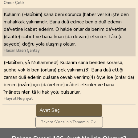
Ömer Çelik
Kullarım (Habîbim) sana beni sorunca (haber ver ki) işte ben
muhakkak yakınımdır. Bana düâ edince ben o düâ edenin
da'vetine icabet ederim. O halde onlar da benim da'vetime
(itaatle) icabet ve bana İman (da devam) etsinler. Tâki (o
sayede) doğru yola ulaşmış olalar.
Hasan Basri Çantay
(Habîbim, yâ Muhammed!) Kullarım sana benden sorarsa,
şübhe yok ki ben (onlara) pek yakınım.(3) Bana duâ ettiği
zaman duâ edenin duâsına cevab veririm;(4) öyle ise (onlar da)
benim (rızâm) için (da‘vetime) icâbet etsinler ve bana
îmânetsinler; tâ ki hak yolu bulsunlar.
Hayrat Neşriyat
Ayet Seç
Bakara Sûresi'nin Tamamını Oku