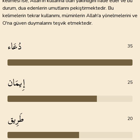
kelimesi ise, Allah'ın kullarına olan yakınlığını ifade eder ve bu
durum, dua edenlerin umutlarını pekiştirmektedir. Bu
kelimelerin tekrar kullanımı, müminlerin Allah'a yönelmelerini ve
O'na güven duymalarını teşvik etmektedir.
دُعَاء
35
إِيمَان
25
طَرِيق
20