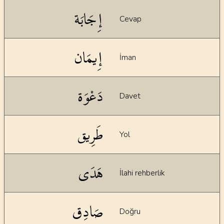
إِجَابَة
Cevap
إِيمَان
İman
دَعْوَة
Davet
طَرِيق
Yol
هَدَى
İlahi rehberlik
صَادِق
Doğru