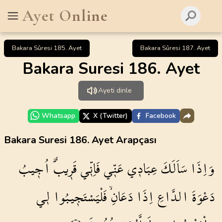
Ayet Online
Bakara Sûresi 185. Ayet
Bakara Sûresi 187. Ayet
Bakara Suresi 186. Ayet
Ayeti dinle
Whatsapp
X (Twitter)
Facebook
Bakara Suresi 186. Ayet Arapçası
وَاِذَا
سَاَلَكَ
عِبَاد۪ي
عَنّ۪ي
فَاِنّ۪ي
قَر۪يبٌۜ
اُج۪يبُ
دَعْوَةَ
الدَّاعِ
اِذَا
دَعَانِۙ
فَلْيَسْتَج۪يبُوا
ل۪ي