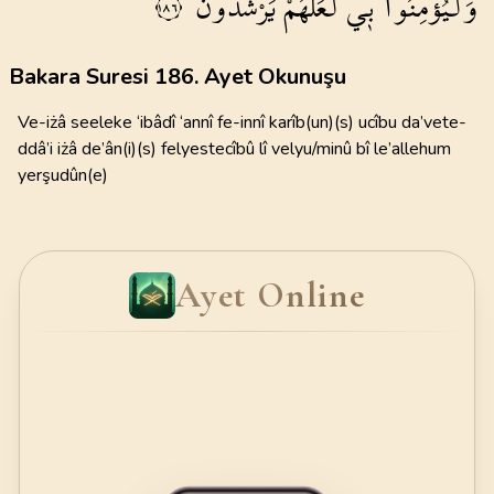
وَلْيُؤْمِنُوا
ب۪ي
لَعَلَّهُمْ
يَرْشُدُونَ
١٨٦
Bakara Suresi 186. Ayet Okunuşu
Ve-iżâ seeleke ‘ibâdî ‘annî fe-innî karîb(un)(s) ucîbu da’vete-
ddâ’i iżâ de’ân(i)(s) felyestecîbû lî velyu/minû bî le’allehum
yerşudûn(e)
Ayet Online