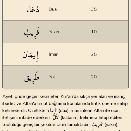
دُعَاء
Dua
35
قَرِيبٌ
Yakın
10
إِيمَان
İman
25
طَرِيق
Yol
20
Ayet içinde geçen kelimeler, Kur'an'da sıkça yer alan ve inanç,
ibadet ve Allah'a umut bağlama konularında kritik öneme sahip
kelimelerdir. Özellikle 'دُعَاء' (dua), müminlerin Allah ile olan
iletişimini ifade ederken, 'كُلُّ' (kullarım) kelimesi, hitap edilen
topluluğu geniş bir şekilde tanımlamaktadır. 'قَرِيبٌ' (yakın)