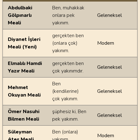
Ayetin meallerindeki dilsel farklılıklar
Abdulbaki
Ben, muhakkak
Gölpınarlı
onlara pek
Geleneksel
Meali
yakınım.
gerçekten ben
Diyanet İşleri
(onlara çok)
Modern
Meali (Yeni)
yakınım.
Elmalılı Hamdi
gerçekten ben
Geleneksel
Yazır Meali
çok yakınımdır.
Ben
Mehmet
(kendilerine)
Geleneksel
Okuyan Meali
çok yakınım.
Ömer Nasuhi
şüphesiz ki, Ben
Geleneksel
Bilmen Meali
pek yakınım.
Süleyman
Ben (onlara)
Modern
Ateş Meali
yakınım.