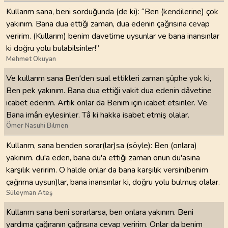
Kullarım sana, beni sorduğunda (de ki): “Ben (kendilerine) çok
yakınım. Bana dua ettiği zaman, dua edenin çağrısına cevap
veririm. (Kullarım) benim davetime uysunlar ve bana inansınlar
ki doğru yolu bulabilsinler!”
Mehmet Okuyan
Ve kullarım sana Ben'den sual ettikleri zaman şüphe yok ki,
Ben pek yakınım. Bana dua ettiği vakit dua edenin dâvetine
icabet ederim. Artık onlar da Benim için icabet etsinler. Ve
Bana imân eylesinler. Tâ ki hakka isabet etmiş olalar.
Ömer Nasuhi Bilmen
Kullarım, sana benden sorar(lar)sa (söyle): Ben (onlara)
yakınım. du'a eden, bana du'a ettiği zaman onun du'asına
karşılık veririm. O halde onlar da bana karşılık versin(benim
çağrıma uysun)lar, bana inansınlar ki, doğru yolu bulmuş olalar.
Süleyman Ateş
Kullarım sana beni sorarlarsa, ben onlara yakınım. Beni
yardıma çağıranın çağrısına cevap veririm. Onlar da benim