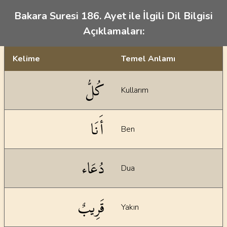
Bakara Suresi 186. Ayet ile İlgili Dil Bilgisi
Açıklamaları:
Kelime
Temel Anlamı
Dil bilgisi açıklamaları
كُلُّ
Kullarım
أَنَا
Ben
دُعَاء
Dua
قَرِيبٌ
Yakın