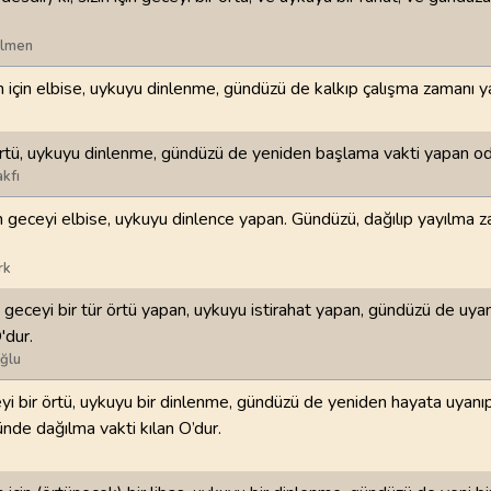
ilmen
98
.
Beyyine Suresi
99
.
Zilzal Suresi
8
AYET
8
AYET
in için elbise, uykuyu dinlenme, gündüzü de kalkıp çalışma zamanı ya
102
.
Tekasur Suresi
103
.
Asr Suresi
8
AYET
3
AYET
rtü, uykuyu dinlenme, gündüzü de yeniden başlama vakti yapan od
kfı
106
.
Kureyş Suresi
107
.
Maun Suresi
çin geceyi elbise, uykuyu dinlence yapan. Gündüzü, dağılıp yayılma 
4
AYET
7
AYET
rk
110
.
Nasr Suresi
111
.
Tebbet Suresi
3
AYET
5
AYET
n geceyi bir tür örtü yapan, uykuyu istirahat yapan, gündüzü de uyan
'dur.
114
.
Nas Suresi
ğlu
6
AYET
ceyi bir örtü, uykuyu bir dinlenme, gündüzü de yeniden hayata uyanı
nde dağılma vakti kılan O’dur.