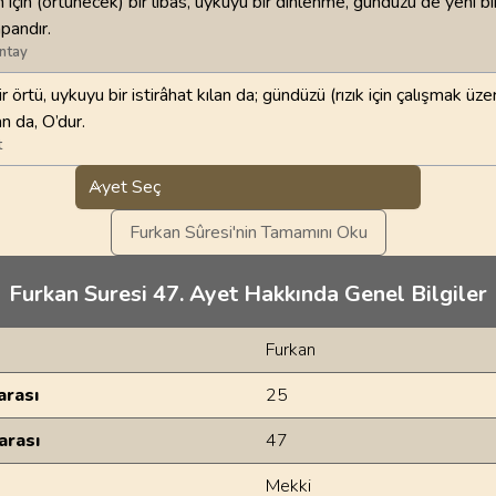
n için (örtünecek) bir libas, uykuyu bir dinlenme, gündüzü de yeni b
apandır.
ntay
r örtü, uykuyu bir istirâhat kılan da; gündüzü (rızık için çalışmak üz
n da, O’dur.
t
Ayet Seç
Furkan Sûresi'nin Tamamını Oku
Furkan Suresi 47. Ayet Hakkında Genel Bilgiler
Furkan
rası
25
arası
47
Mekki