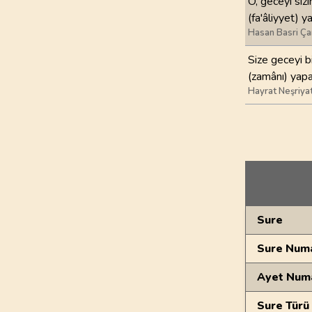
O, geceyi sizi
(fa'âliyyet) y
Hasan Basri Ça
Size geceyi bi
(zamânı) yapa
Hayrat Neşriya
Genel Bilgiler
Sure
Sure Numa
Ayet Num
Sure Türü