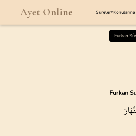
Ayet Online
Sureler
Konularına
▾
SURELER
Furkan Sû
1
.
Fatiha Suresi
7
AYET
5
.
Maide Suresi
120
AYET
9
.
Tevbe Suresi
Furkan Su
129
AYET
َهَارَ
13
.
Rad Suresi
43
AYET
17
.
Isra Suresi