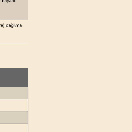
ir hayaat
ere) dağılma