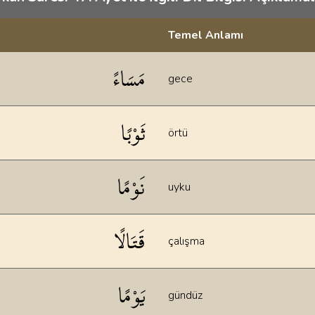
Temel Anlamı
klamaları
مَسَاءً
gece
ثَوْبًا
örtü
نَوْمًا
uyku
قَتَالًا
çalışma
يَوْمًا
gündüz