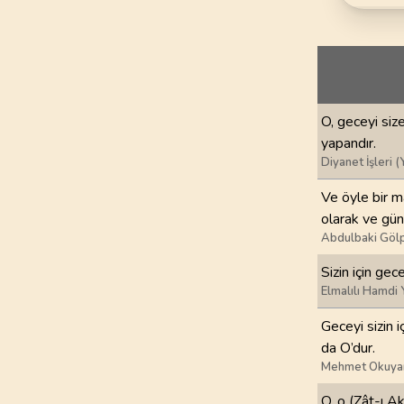
69
.
Hakka Suresi
52
AYET
73
.
Muzzemmil Sures
20
AYET
O, geceyi siz
77
.
Murselat Suresi
yapandır.
50
AYET
Diyanet İşleri (
81
.
Tekvir Suresi
Ve öyle bir ma
29
AYET
olarak ve gün
Abdulbaki Gölp
85
.
Buruc Suresi
Sizin için gec
22
AYET
Elmalılı Hamdi 
89
.
Fecr Suresi
Geceyi sizin 
30
AYET
da O’dur.
Mehmet Okuya
93
.
Duha Suresi
11
AYET
O, o (Zât-ı Ak