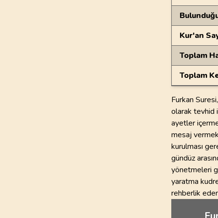
Bulunduğ
Kur'an Sa
Toplam Ha
Toplam Ke
Furkan Suresi,
olarak tevhid i
ayetler içerme
mesaj vermekt
kurulması ger
gündüz arasınd
yönetmeleri ge
yaratma kudre
rehberlik eden
Fur