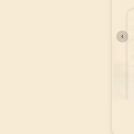
45
.
Casiye Suresi
37
AYET
49
.
Hucurat Suresi
18
AYET
53
.
Necm Suresi
62
AYET
57
.
Hadid Suresi
29
AYET
61
.
Saff Suresi
14
AYET
65
.
Talak Suresi
12
AYET