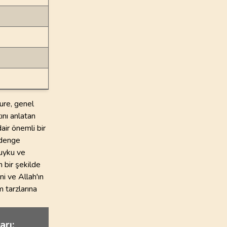
ure, genel
tını anlatan
air önemli bir
 denge
 uyku ve
n bir şekilde
ni ve Allah'ın
 tarzlarına
arı: