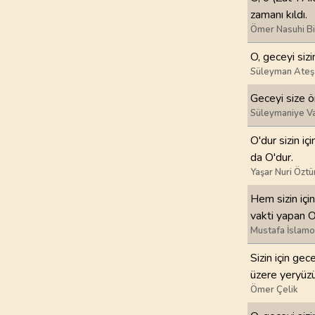
zamanı kıldı.
Ömer Nasuhi B
97
.
Kadir Suresi
5
AYET
O, geceyi siz
Süleyman Ateş
101
.
Karia Suresi
11
AYET
Geceyi size ö
Süleymaniye Va
105
.
Fil Suresi
O'dur sizin i
5
AYET
da O'dur.
Yaşar Nuri Öztü
109
.
Kafirun Suresi
6
AYET
Hem sizin içi
vakti yapan O
113
.
Felak Suresi
Mustafa İslamo
5
AYET
Sizin için ge
üzere yeryüzü
Ömer Çelik