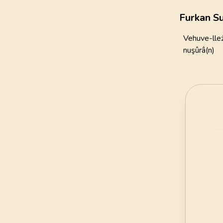
111
AYET
Furkan Su
21
.
Enbiya Suresi
Vehuve-lleż
112
AYET
nuşûrâ(n)
25
.
Furkan Suresi
77
AYET
29
.
Ankebut Suresi
69
AYET
33
.
Ahzab Suresi
73
AYET
37
.
Saffat Suresi
182
AYET
41
.
Fussilet Suresi
54
AYET