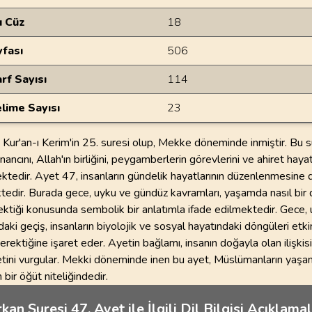
u Cüz
18
yfası
506
rf Sayısı
114
lime Sayısı
23
 Kur'an-ı Kerim'in 25. suresi olup, Mekke döneminde inmiştir. Bu s
nancını, Allah'ın birliğini, peygamberlerin görevlerini ve ahiret haya
ktedir. Ayet 47, insanların gündelik hayatlarının düzenlenmesine d
edir. Burada gece, uyku ve gündüz kavramları, yaşamda nasıl bir
ektiği konusunda sembolik bir anlatımla ifade edilmektedir. Gece,
aki geçiş, insanların biyolojik ve sosyal hayatındaki döngüleri etki
rektiğine işaret eder. Ayetin bağlamı, insanın doğayla olan ilişkisi
tini vurgular. Mekki döneminde inen bu ayet, Müslümanların yaşam
 bir öğüt niteliğindedir.
kan Suresi 47. Ayet ile İlgili Dil Bilgisi Açıklamal