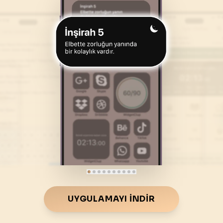
46
.
Ahkaf Suresi
47
.
Muhammed Suresi
35
AYET
38
AYET
50
.
Kaf Suresi
51
.
Zariyat Suresi
45
AYET
60
AYET
54
.
Kamer Suresi
55
.
Rahman Suresi
55
AYET
78
AYET
58
.
Mücadele Suresi
59
.
Hasr Suresi
22
AYET
24
AYET
62
.
Cuma Suresi
63
.
Munafikune Suresi
11
AYET
11
AYET
66
.
Tahrim Suresi
67
.
Mulk Suresi
UYGULAMAYI İNDIR
12
AYET
30
AYET