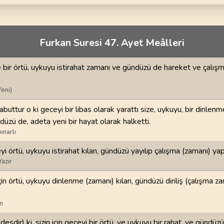
70
.
Mearic Suresi
71
.
Nuh Suresi
44
AYET
28
AYET
i
74
.
Muddessir Suresi
75
.
Kiyamet Suresi
Furkan Suresi 47. Ayet Meâlleri
56
AYET
40
AYET
e bir örtü, uykuyu istirahat zamanı ve gündüzü de hareket ve çalışm
78
.
Nebe Suresi
79
.
Naziat Suresi
40
AYET
46
AYET
Yeni)
82
.
Infitar Suresi
83
.
Mutaffifin Suresi
buttur o ki geceyi bir libas olarak yarattı size, uykuyu, bir dinlen
19
AYET
36
AYET
düzü de, adeta yeni bir hayat olarak halketti.
ınarlı
86
.
Tarik Suresi
87
.
Ala Suresi
eyi örtü, uykuyu istirahat kılan, gündüzü yayılıp çalışma (zamanı) ya
17
AYET
19
AYET
Yazır
90
.
Beled Suresi
91
.
Şems Suresi
için örtü, uykuyu dinlenme (zamanı) kılan, gündüzü diriliş (çalışma z
20
AYET
15
AYET
n
94
.
İnşirah Suresi
95
.
Tin Suresi
8
AYET
8
AYET
desdir) ki, sizin için geceyi bir örtü, ve uykuyu bir rahat, ve gündüzü