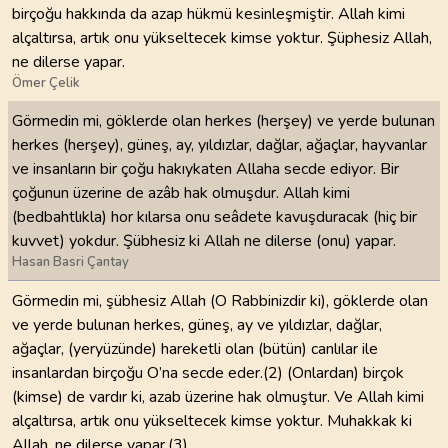
birçoğu hakkında da azap hükmü kesinleşmiştir. Allah kimi
alçaltırsa, artık onu yükseltecek kimse yoktur. Şüphesiz Allah,
ne dilerse yapar.
Ömer Çelik
Görmedin mi, göklerde olan herkes (herşey) ve yerde bulunan
herkes (herşey), güneş, ay, yıldızlar, dağlar, ağaçlar, hayvanlar
ve insanların bir çoğu hakıykaten Allaha secde ediyor. Bir
çoğunun üzerine de azâb hak olmuşdur. Allah kimi
(bedbahtlıkla) hor kılarsa onu seâdete kavuşduracak (hiç bir
kuvvet) yokdur. Şübhesiz ki Allah ne dilerse (onu) yapar.
Hasan Basri Çantay
Görmedin mi, şübhesiz Allah (O Rabbinizdir ki), göklerde olan
ve yerde bulunan herkes, güneş, ay ve yıldızlar, dağlar,
ağaçlar, (yeryüzünde) hareketli olan (bütün) canlılar ile
insanlardan birçoğu O’na secde eder.(2) (Onlardan) birçok
(kimse) de vardır ki, azab üzerine hak olmuştur. Ve Allah kimi
alçaltırsa, artık onu yükseltecek kimse yoktur. Muhakkak ki
Allah, ne dilerse yapar.(3)