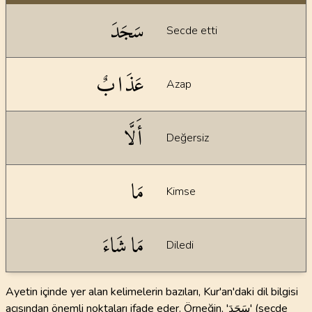
Dil bilgisi açıklamaları
سَجَدَ
Secde etti
عَذَابٌ
Azap
أَلَّا
Değersiz
مَا
Kimse
مَا شَاءَ
Diledi
Ayetin içinde yer alan kelimelerin bazıları, Kur'an'daki dil bilgisi
açısından önemli noktaları ifade eder. Örneğin, 'سَجَدَ' (secde