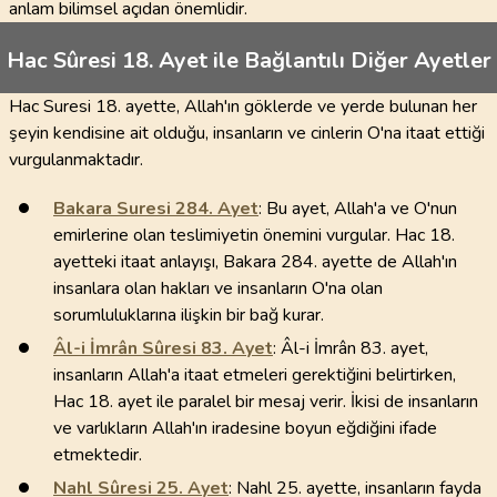
anlam bilimsel açıdan önemlidir.
Hac Sûresi 18. Ayet ile Bağlantılı Diğer Ayetler
Hac Suresi 18. ayette, Allah'ın göklerde ve yerde bulunan her
şeyin kendisine ait olduğu, insanların ve cinlerin O'na itaat ettiği
vurgulanmaktadır.
Bakara Suresi
284
. Ayet
: Bu ayet, Allah'a ve O'nun
emirlerine olan teslimiyetin önemini vurgular. Hac 18.
ayetteki itaat anlayışı, Bakara 284. ayette de Allah'ın
insanlara olan hakları ve insanların O'na olan
sorumluluklarına ilişkin bir bağ kurar.
Âl-i İmrân Sûresi
83
. Ayet
: Âl-i İmrân 83. ayet,
insanların Allah'a itaat etmeleri gerektiğini belirtirken,
Hac 18. ayet ile paralel bir mesaj verir. İkisi de insanların
ve varlıkların Allah'ın iradesine boyun eğdiğini ifade
etmektedir.
Nahl Sûresi
25
. Ayet
: Nahl 25. ayette, insanların fayda