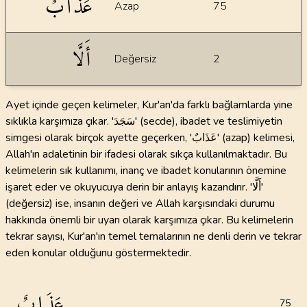
عَذَابٌ
Azap
75
أَلَّا
Değersiz
2
Ayet içinde geçen kelimeler, Kur'an'da farklı bağlamlarda yine
sıklıkla karşımıza çıkar. 'سَجَدَ' (secde), ibadet ve teslimiyetin
simgesi olarak birçok ayette geçerken, 'عَذَابٌ' (azap) kelimesi,
Allah'ın adaletinin bir ifadesi olarak sıkça kullanılmaktadır. Bu
kelimelerin sık kullanımı, inanç ve ibadet konularının önemine
işaret eder ve okuyucuya derin bir anlayış kazandırır. 'أَلَّا'
(değersiz) ise, insanın değeri ve Allah karşısındaki durumu
hakkında önemli bir uyarı olarak karşımıza çıkar. Bu kelimelerin
tekrar sayısı, Kur'an'ın temel temalarının ne denli derin ve tekrar
eden konular olduğunu göstermektedir.
عَذَابٌ
75