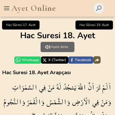
Ayet Online
Hac Sûresi 17. Ayet
Hac Sûresi 19. Ayet
Hac Suresi 18. Ayet
Ayeti dinle
Whatsapp
X (Twitter)
Facebook
Hac Suresi 18. Ayet Arapçası
اَلَمْ
تَرَ
اَنَّ
اللّٰهَ
يَسْجُدُ
لَهُ
مَنْ
فِي
السَّمٰوَاتِ
وَمَنْ
فِي
الْاَرْضِ
وَالشَّمْسُ
وَالْقَمَرُ
وَالنُّجُومُ