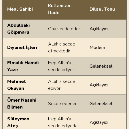
Kullanılan
Meal Sahibi
Dilsel Tonu
İfade
Ayetin meallerindeki dilsel farklılıklar
Abdulbaki
Ona secde eder
Açıklayıcı
Gölpınarlı
Allah’a secde
Diyanet İşleri
Modern
etmektedir
Elmalılı Hamdi
Hep Allah'a
Geleneksel
Yazır
secde ediyor
Mehmet
Allah’a secde
Açıklayıcı
Okuyan
ediyor
Ömer Nasuhi
Secde ederler
Geleneksel
Bilmen
Süleyman
Hep Allah'a
Açıklayıcı
Ateş
secde ediyorlar