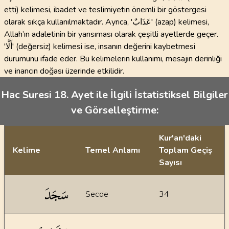
etti) kelimesi, ibadet ve teslimiyetin önemli bir göstergesi
olarak sıkça kullanılmaktadır. Ayrıca, 'عَذَابٌ' (azap) kelimesi,
Allah’ın adaletinin bir yansıması olarak çeşitli ayetlerde geçer.
'أَلَّا' (değersiz) kelimesi ise, insanın değerini kaybetmesi
durumunu ifade eder. Bu kelimelerin kullanımı, mesajın derinliği
ve inancın doğası üzerinde etkilidir.
Hac Suresi 18. Ayet ile İlgili İstatistiksel Bilgiler
ve Görselleştirme:
Kur'an'daki
Kelime
Temel Anlamı
Toplam Geçiş
Sayısı
İstatiksel bilgiler
سَجَدَ
Secde
34