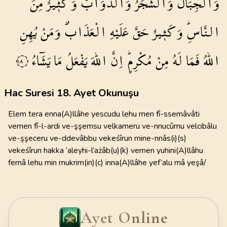
وَالْجِبَالُ
وَالشَّجَرُ
وَالدَّوَٓابُّ
وَكَث۪يرٌ
مِنَ
النَّاسِۜ
وَكَث۪يرٌ
حَقَّ
عَلَيْهِ
الْعَذَابُۜ
وَمَنْ
يُهِنِ
اللّٰهُ
فَمَا
لَهُ
مِنْ
مُكْرِمٍۜ
اِنَّ
اللّٰهَ
يَفْعَلُ
مَا
يَشَٓاءُ
١٨
Hac Suresi 18. Ayet Okunuşu
Elem tera enna(A)llâhe yescudu lehu men fî-ssemâvâti
vemen fî-l-ardi ve-şşemsu velkameru ve-nnucûmu velcibâlu
ve-şşeceru ve-ddevâbbu vekeśîrun mine-nnâs(i)(s)
vekeśîrun hakka ‘aleyhi-l’ażâb(u)(k) vemen yuhini(A)llâhu
femâ lehu min mukrim(in)(c) inna(A)llâhe yef’alu mâ yeşâ/
Ayet Online