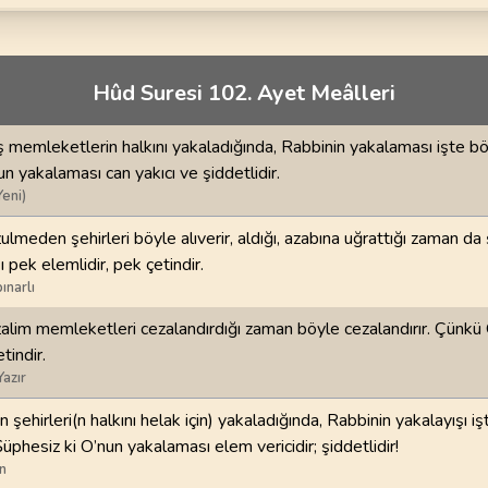
70
.
Mearic Suresi
71
.
Nuh Suresi
44
AYET
28
AYET
i
74
.
Muddessir Suresi
75
.
Kiyamet Suresi
Hûd Suresi 102. Ayet Meâlleri
56
AYET
40
AYET
memleketlerin halkını yakaladığında, Rabbinin yakalaması işte bö
78
.
Nebe Suresi
79
.
Naziat Suresi
n yakalaması can yakıcı ve şiddetlidir.
40
AYET
46
AYET
Yeni)
82
.
Infitar Suresi
83
.
Mutaffifin Suresi
ulmeden şehirleri böyle alıverir, aldığı, azabına uğrattığı zaman da
19
AYET
36
AYET
 pek elemlidir, pek çetindir.
ınarlı
86
.
Tarik Suresi
87
.
Ala Suresi
zalim memleketleri cezalandırdığı zaman böyle cezalandırır. Çünkü
17
AYET
19
AYET
tindir.
Yazır
90
.
Beled Suresi
91
.
Şems Suresi
20
AYET
15
AYET
 şehirleri(n halkını helak için) yakaladığında, Rabbinin yakalayışı i
 Şüphesiz ki O’nun yakalaması elem vericidir; şiddetlidir!
94
.
İnşirah Suresi
95
.
Tin Suresi
n
8
AYET
8
AYET