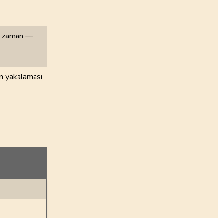
ğı zaman —
nin yakalaması