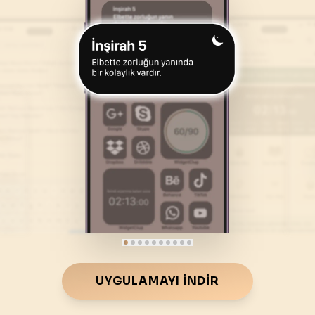
46
.
Ahkaf Suresi
47
.
Muhammed Suresi
35
AYET
38
AYET
50
.
Kaf Suresi
51
.
Zariyat Suresi
45
AYET
60
AYET
54
.
Kamer Suresi
55
.
Rahman Suresi
55
AYET
78
AYET
58
.
Mücadele Suresi
59
.
Hasr Suresi
22
AYET
24
AYET
62
.
Cuma Suresi
63
.
Munafikune Suresi
11
AYET
11
AYET
66
.
Tahrim Suresi
67
.
Mulk Suresi
UYGULAMAYI İNDIR
12
AYET
30
AYET