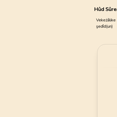
111
AYET
Hûd Sûre
21
.
Enbiya Suresi
Vekeżâlike 
112
AYET
şedîd(un)
25
.
Furkan Suresi
77
AYET
29
.
Ankebut Suresi
69
AYET
33
.
Ahzab Suresi
73
AYET
37
.
Saffat Suresi
182
AYET
41
.
Fussilet Suresi
54
AYET