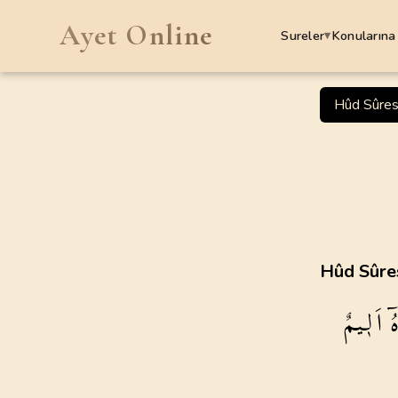
Ayet Online
Sureler
Konularına
▾
SURELER
Hûd Sûres
1
.
Fatiha Suresi
7
AYET
5
.
Maide Suresi
120
AYET
9
.
Tevbe Suresi
Hûd Sûres
129
AYET
ٓ
اَل۪يمٌ
13
.
Rad Suresi
43
AYET
17
.
Isra Suresi