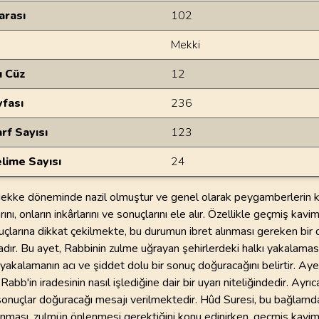
arası
102
Mekki
u Cüz
12
yfası
236
rf Sayısı
123
lime Sayısı
24
ekke döneminde nazil olmuştur ve genel olarak peygamberlerin k
rını, onların inkârlarını ve sonuçlarını ele alır. Özellikle geçmiş kavi
çlarına dikkat çekilmekte, bu durumun ibret alınması gereken bir
ır. Bu ayet, Rabbinin zulme uğrayan şehirlerdeki halkı yakalamasıyl
 yakalamanın acı ve şiddet dolu bir sonuç doğuracağını belirtir. Aye
 Rabb'in iradesinin nasıl işlediğine dair bir uyarı niteliğindedir. Ayrı
sonuçlar doğuracağı mesajı verilmektedir. Hûd Suresi, bu bağlamd
anması, zulmün önlenmesi gerektiğini konu edinirken, geçmiş kavim