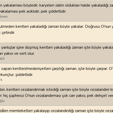
n yakalaması böyledir, karyeleri zalim oldukları halde yakaladığı 
98
.
Beyyine Suresi
99
.
Zilzal Suresi
akalaması pek acıklıdır, pek şiddetlidir.
8
AYET
8
AYET
ilmen
ulmeden kentleri yakaladığı zaman böyle yakalar. Doğrusu O'nun 
102
.
Tekasur Suresi
103
.
Asr Suresi
 çetindir.
8
AYET
3
AYET
106
.
Kureyş Suresi
107
.
Maun Suresi
 yanlışlar içine düşmüş kentleri yakaladığı zaman işte böyle yakala
4
AYET
7
AYET
 yakıcı ve sert olur.
kfı
110
.
Nasr Suresi
111
.
Tebbet Suresi
sapan kentleri/medeniyetleri çarptığı zaman, işte böyle çarpar. O
3
AYET
5
AYET
kunçtur, şiddetlidir.
rk
114
.
Nas Suresi
6
AYET
n, kentleri cezalandırmak istediği zaman işte böyle cezalandırır kı;
r: hiç şüphesiz O'nun cezalandırması çok can yakıcı, pek dehşet veri
ğlu
 zâlim memleketleri yakalayıp cezalandırdığı zaman işte böyle cezal