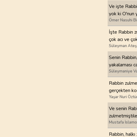
Ve işte Rabbi
97
.
Kadir Suresi
yok ki O'nun y
5
AYET
Ömer Nasuhi B
İşte Rabbin z
101
.
Karia Suresi
çok acı ve çok
11
AYET
Süleyman Ateş
105
.
Fil Suresi
Senin Rabbin,
5
AYET
yakalaması can
Süleymaniye Va
109
.
Kafirun Suresi
Rabbin zulme 
6
AYET
gerçekten kor
Yaşar Nuri Öztü
113
.
Felak Suresi
5
AYET
Ve senin Rabbi
zulmetmiştile
Mustafa İslamo
Rabbin, halkı