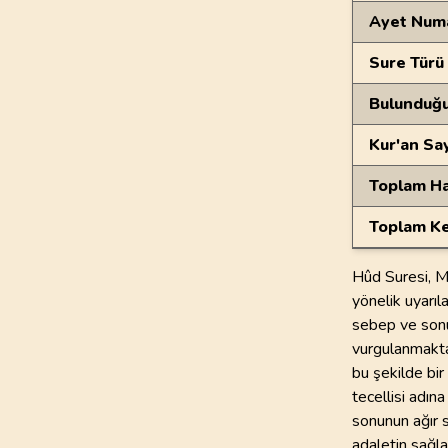
Ayet Num
Sure Türü
Bulunduğ
Kur'an Sa
Toplam Ha
Toplam Ke
Hûd Suresi, M
yönelik uyarıla
sebep ve sonu
vurgulanmaktad
bu şekilde bir
tecellisi adına
sonunun ağır 
adaletin sağl