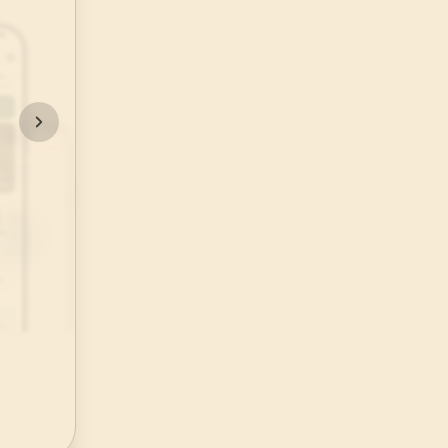
48
.
Fetih Suresi
29
AYET
52
.
Tur Suresi
49
AYET
56
.
Vakia Suresi
96
AYET
60
.
Mumtehine Suresi
13
AYET
64
.
Tegabun Suresi
18
AYET
68
.
Kalem Suresi
52
AYET