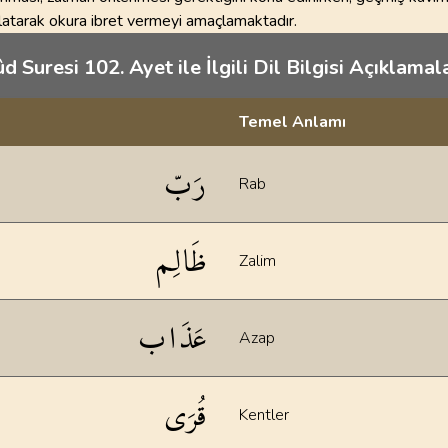
rlatarak okura ibret vermeyi amaçlamaktadır.
d Suresi 102. Ayet ile İlgili Dil Bilgisi Açıklamala
Temel Anlamı
klamaları
رَبّ
Rab
ظَالِم
Zalim
عَذَاب
Azap
قُرَى
Kentler