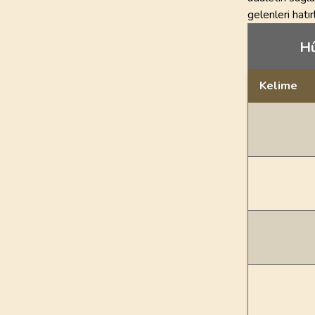
gelenleri hatı
Hû
Kelime
Dil bilgisi açı