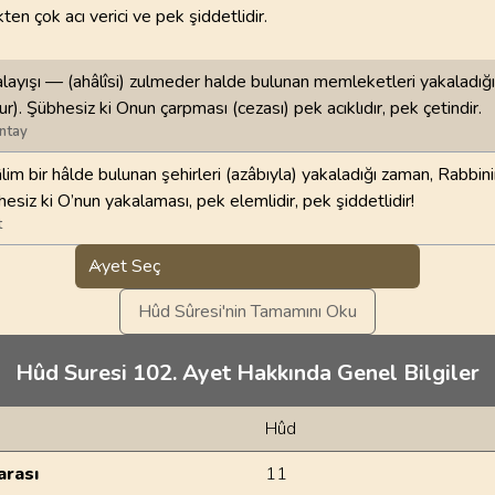
ten çok acı verici ve pek şiddetlidir.
layışı — (ahâlîsi) zulmeder halde bulunan memleketleri yakaladı
ur). Şübhesiz ki Onun çarpması (cezası) pek acıklıdır, pek çetindir.
ntay
zâlim bir hâlde bulunan şehirleri (azâbıyla) yakaladığı zaman, Rabbi
hesiz ki O’nun yakalaması, pek elemlidir, pek şiddetlidir!
t
Ayet Seç
Hûd Sûresi'nin Tamamını Oku
Hûd Suresi 102. Ayet Hakkında Genel Bilgiler
Hûd
rası
11