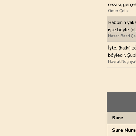
cezası, gerçek
Ömer Çelik
Rabbinin yaka
işte böyle (ol
Hasan Basri Ça
İşte, (halkı) 
böyledir. Şüb
Hayrat Neşriya
Genel Bilgiler
Sure
Sure Numa