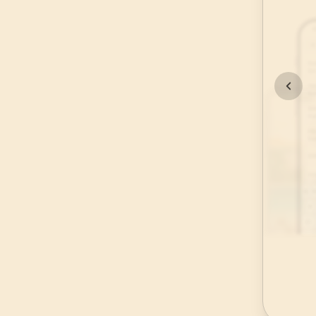
45
.
Casiye Suresi
37
AYET
49
.
Hucurat Suresi
18
AYET
53
.
Necm Suresi
62
AYET
57
.
Hadid Suresi
29
AYET
61
.
Saff Suresi
14
AYET
65
.
Talak Suresi
12
AYET