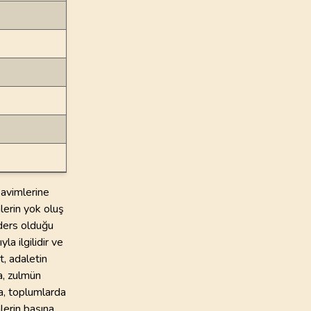
avimlerine
mlerin yok oluş
 ders olduğu
a ilgilidir ve
t, adaletin
ca, zulmün
a, toplumlarda
lerin başına