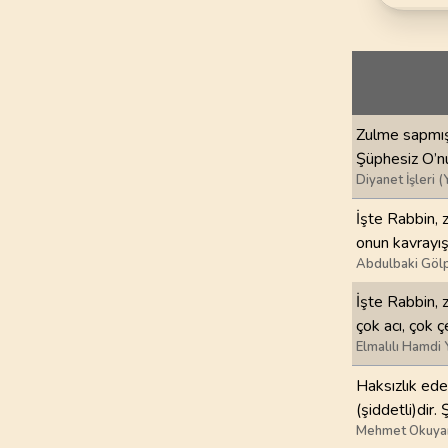
69
.
Hakka Suresi
52
AYET
73
.
Muzzemmil Sures
20
AYET
Zulme sapmış 
77
.
Murselat Suresi
Şüphesiz O’nu
50
AYET
Diyanet İşleri (
81
.
Tekvir Suresi
İşte Rabbin, z
29
AYET
onun kavrayışı
Abdulbaki Gölp
85
.
Buruc Suresi
İşte Rabbin, 
22
AYET
çok acı, çok çe
Elmalılı Hamdi 
89
.
Fecr Suresi
30
AYET
Haksızlık eden
(şiddetli)dir.
93
.
Duha Suresi
Mehmet Okuya
11
AYET