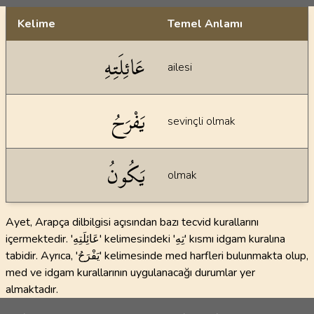
Kelime
Temel Anlamı
Dil bilgisi açıklamaları
عَائِلَتِهِ
ailesi
يَفْرَحُ
sevinçli olmak
يَكُونُ
olmak
Ayet, Arapça dilbilgisi açısından bazı tecvid kurallarını
içermektedir. 'عَائِلَتِهِ' kelimesindeki 'تِهِ' kısmı idgam kuralına
tabidir. Ayrıca, 'يَفْرَحُ' kelimesinde med harfleri bulunmakta olup,
med ve idgam kurallarının uygulanacağı durumlar yer
almaktadır.