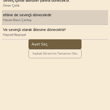
Sevinç içinde âilesinin yanına dönecektir.
Ömer Çelik
ehline de sevinçli dönecekdir.
Hasan Basri Çantay
Ve sevinçli olarak âilesine dönecektir!
Hayrat Neşriyat
Ayet Seç
İnşikak Sûresi'nin Tamamını Oku