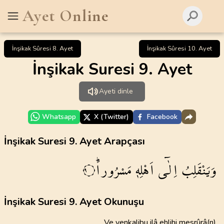
Ayet Online
İnşikak Sûresi 8. Ayet
İnşikak Sûresi 10. Ayet
İnşikak Suresi 9. Ayet
Ayeti dinle
Whatsapp
X (Twitter)
Facebook
İnşikak Suresi 9. Ayet Arapçası
وَيَنْقَلِبُ
اِلٰٓى
اَهْلِه۪
مَسْرُوراًۜ
٩
İnşikak Suresi 9. Ayet Okunuşu
Ve yenkalibu ilâ ehlihi mesrûrâ(n)