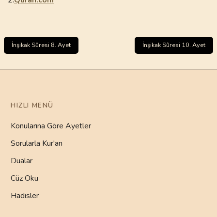
2.
Quran.com
İnşikak Sûresi 8. Ayet
İnşikak Sûresi 10. Ayet
HIZLI MENÜ
Konularına Göre Ayetler
Sorularla Kur'an
Dualar
Cüz Oku
Hadisler