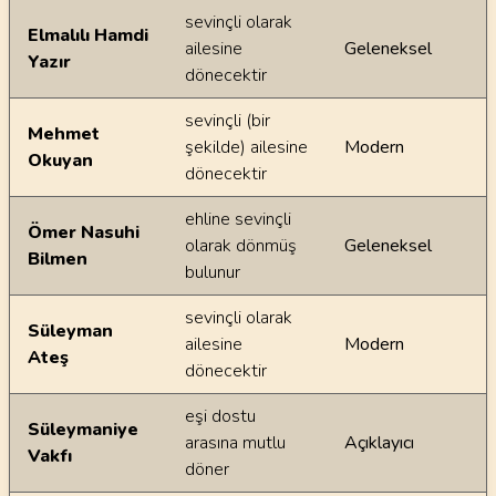
sevinçli olarak
Elmalılı Hamdi
ailesine
Geleneksel
Yazır
dönecektir
sevinçli (bir
Mehmet
şekilde) ailesine
Modern
Okuyan
dönecektir
ehline sevinçli
Ömer Nasuhi
olarak dönmüş
Geleneksel
Bilmen
bulunur
sevinçli olarak
Süleyman
ailesine
Modern
Ateş
dönecektir
eşi dostu
Süleymaniye
arasına mutlu
Açıklayıcı
Vakfı
döner