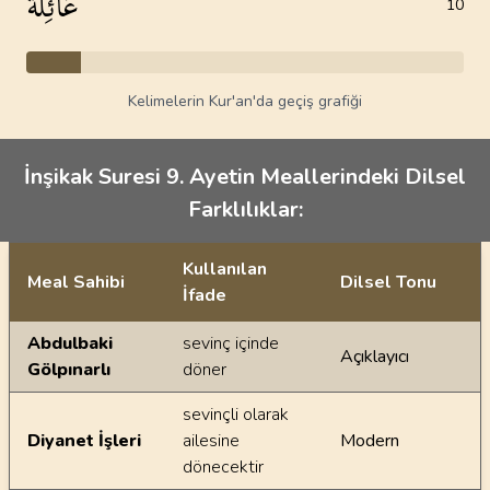
عَائِلَة
10
Kelimelerin Kur'an'da geçiş grafiği
İnşikak Suresi 9. Ayetin Meallerindeki Dilsel
Farklılıklar:
Kullanılan
Meal Sahibi
Dilsel Tonu
İfade
Ayetin meallerindeki dilsel farklılıklar
Abdulbaki
sevinç içinde
Açıklayıcı
Gölpınarlı
döner
sevinçli olarak
Diyanet İşleri
ailesine
Modern
dönecektir