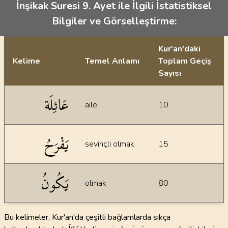
İnşikak Suresi 9. Ayet ile İlgili İstatistiksel
Bilgiler ve Görselleştirme:
Kur'an'daki
Kelime
Temel Anlamı
Toplam Geçiş
Sayısı
İstatiksel bilgiler
عَائِلَة
aile
10
يَفْرَحُ
sevinçli olmak
15
يَكُونُ
olmak
80
Bu kelimeler, Kur'an'da çeşitli bağlamlarda sıkça