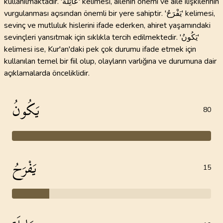
kullanılmaktadır. 'عَائِلَة' kelimesi, ailenin önemi ve aile ilişkilerinin
vurgulanması açısından önemli bir yere sahiptir. 'يَفْرَحُ' kelimesi,
sevinç ve mutluluk hislerini ifade ederken, ahiret yaşamındaki
sevinçleri yansıtmak için sıklıkla tercih edilmektedir. 'يَكُونُ'
kelimesi ise, Kur'an'daki pek çok durumu ifade etmek için
kullanılan temel bir fiil olup, olayların varlığına ve durumuna dair
açıklamalarda önceliklidir.
يَكُونُ
80
يَفْرَحُ
15