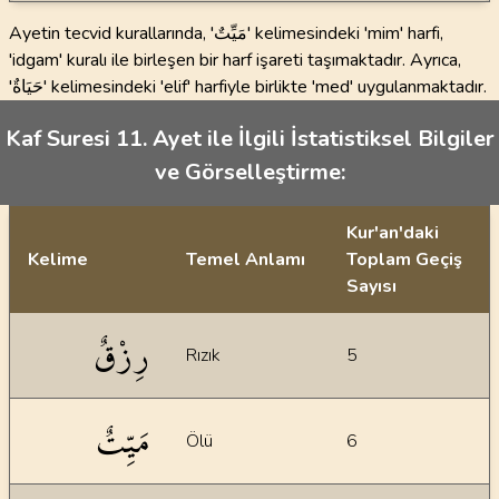
Ayetin tecvid kurallarında, 'مَيِّتٌ' kelimesindeki 'mim' harfi,
'idgam' kuralı ile birleşen bir harf işareti taşımaktadır. Ayrıca,
'حَيَاةٌ' kelimesindeki 'elif' harfiyle birlikte 'med' uygulanmaktadır.
Kaf Suresi 11. Ayet ile İlgili İstatistiksel Bilgiler
ve Görselleştirme:
Kur'an'daki
Kelime
Temel Anlamı
Toplam Geçiş
Sayısı
İstatiksel bilgiler
رِزْقٌ
Rızık
5
مَيِّتٌ
Ölü
6