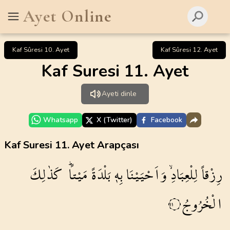
Ayet Online
Kaf Sûresi 10. Ayet
Kaf Sûresi 12. Ayet
Kaf Suresi 11. Ayet
Ayeti dinle
Whatsapp
X (Twitter)
Facebook
Kaf Suresi 11. Ayet Arapçası
رِزْقاً
لِلْعِبَادِۙ
وَاَحْيَيْنَا
بِه۪
بَلْدَةً
مَيْتاًۜ
كَذٰلِكَ
الْخُرُوجُ
١١