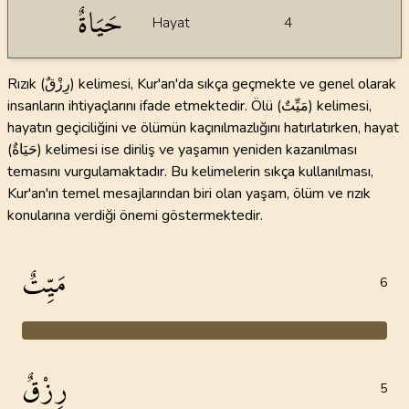
حَيَاةٌ
Hayat
4
Rızık (رِزْقٌ) kelimesi, Kur'an'da sıkça geçmekte ve genel olarak
insanların ihtiyaçlarını ifade etmektedir. Ölü (مَيِّتٌ) kelimesi,
hayatın geçiciliğini ve ölümün kaçınılmazlığını hatırlatırken, hayat
(حَيَاةٌ) kelimesi ise diriliş ve yaşamın yeniden kazanılması
temasını vurgulamaktadır. Bu kelimelerin sıkça kullanılması,
Kur'an'ın temel mesajlarından biri olan yaşam, ölüm ve rızık
konularına verdiği önemi göstermektedir.
مَيِّتٌ
6
رِزْقٌ
5