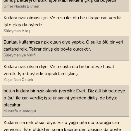
ölmüş beldeyi dirilttik. İşte (kabirlerden) çıkış da böyledir.
Ömer Nasuhi Bilmen
Kullara rızık olması için. Ve o su ile, ölü bir ülkeye can verdik.
İşte çıkış da öyledir.
Süleyman Ateş
Bunları, kullarımıza rızık olsun diye yaptık. O su ile ölü bir yeri
canlandırdık. Tekrar diriliş de böyle olacaktır.
Süleymaniye Vakfı
Kullara rızık olsun diye. Ve o suyla ölü bir beldeye hayat
verdik. İşte böyledir topraktan fışkırış.
Yaşar Nuri Öztürk
bütün kullara bir rızık olarak (verdik): Evet, Biz ölü bir beldeye
o (su) ile can verdik; işte (insanın) yeniden dirilişi de böyle
olacaktır.
Mustafa İslamoğlu
Kullarımıza rızık olsun diye. Biz o yağmurla ölü toprağa can
veriyoruz. İşte öldükten sonra kabirlerden çıkışınız da böyle