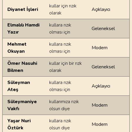
kullar için rızık
Diyanet İşleri
Açıklayıcı
olarak
Elmalılı Hamdi
kullara rızık
Geleneksel
Yazır
olması için
Mehmet
kullara rızık
Modern
Okuyan
olması için
Ömer Nasuhi
kullar için bir rızk
Geleneksel
Bilmen
olarak
Süleyman
kullara rızık
Açıklayıcı
Ateş
olması için
Süleymaniye
kullarımıza rızık
Modern
Vakfı
olsun diye
Yaşar Nuri
kullara rızık
Modern
Öztürk
olsun diye