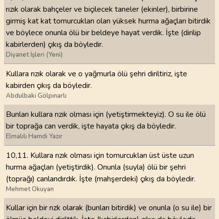
rızık olarak bahçeler ve biçilecek taneler (ekinler), birbirine
girmiş kat kat tomurcukları olan yüksek hurma ağaçları bitirdik
ve böylece onunla ölü bir beldeye hayat verdik. İşte (dirilip
kabirlerden) çıkış da böyledir.
Diyanet İşleri (Yeni)
Kullara rızık olarak ve o yağmurla ölü şehri diriltiriz, işte
kabirden çıkış da böyledir.
Abdulbaki Gölpınarlı
Bunları kullara rızık olması için (yetiştirmekteyiz). O su ile ölü
bir toprağa can verdik, işte hayata çıkış da böyledir.
Elmalılı Hamdi Yazır
10,11. Kullara rızık olması için tomurcukları üst üste uzun
hurma ağaçları (yetiştirdik). Onunla (suyla) ölü bir şehri
(toprağı) canlandırdık. İşte (mahşerdeki) çıkış da böyledir.
Mehmet Okuyan
Kullar için bir rızk olarak (bunları bitirdik) ve onunla (o su ile) bir