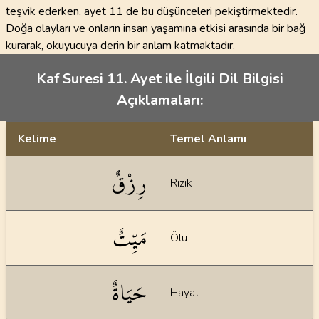
teşvik ederken, ayet 11 de bu düşünceleri pekiştirmektedir.
Doğa olayları ve onların insan yaşamına etkisi arasında bir bağ
kurarak, okuyucuya derin bir anlam katmaktadır.
Kaf Suresi 11. Ayet ile İlgili Dil Bilgisi
Açıklamaları:
Kelime
Temel Anlamı
Dil bilgisi açıklamaları
رِزْقٌ
Rızık
مَيِّتٌ
Ölü
حَيَاةٌ
Hayat