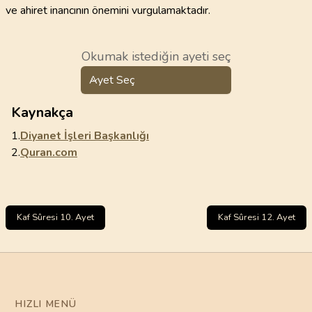
ve ahiret inancının önemini vurgulamaktadır.
Okumak istediğin ayeti seç
Ayet Seç
Kaynakça
1.
Diyanet İşleri Başkanlığı
2.
Quran.com
Kaf Sûresi 10. Ayet
Kaf Sûresi 12. Ayet
HIZLI MENÜ