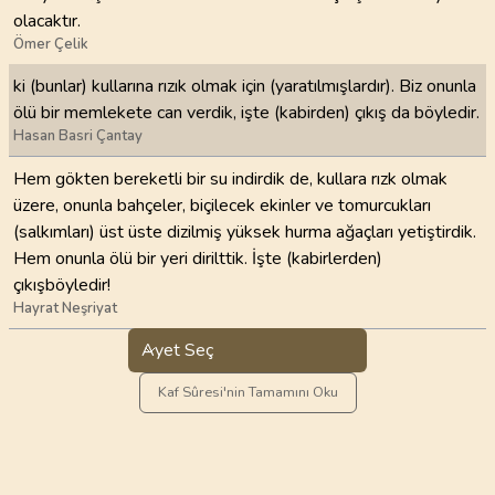
ola­caktır.
Ömer Çelik
ki (bunlar) kullarına rızık olmak için (yaratılmışlardır). Biz onunla
ölü bir memlekete can verdik, işte (kabirden) çıkış da böyledir.
Hasan Basri Çantay
Hem gökten bereketli bir su indirdik de, kullara rızk olmak
üzere, onunla bahçeler, biçilecek ekinler ve tomurcukları
(salkımları) üst üste dizilmiş yüksek hurma ağaçları yetiştirdik.
Hem onunla ölü bir yeri dirilttik. İşte (kabirlerden)
çıkışböyledir!
Hayrat Neşriyat
Ayet Seç
Kaf Sûresi'nin Tamamını Oku