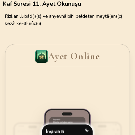
Kaf Suresi 11. Ayet Okunuşu
Rizkan lil’ibâd(i)(s) ve ahyeynâ bihi beldeten meytâ(en)(c)
keżâlike-lḣurûc(u)
Ayet Online