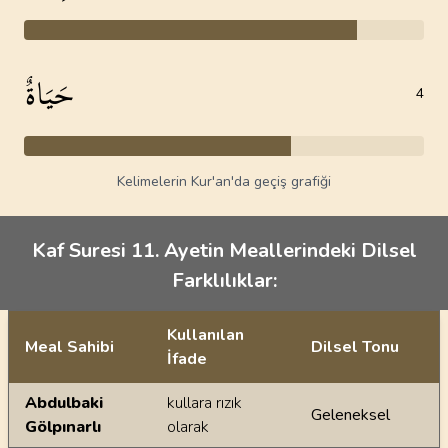
حَيَاةٌ
4
Kelimelerin Kur'an'da geçiş grafiği
Kaf Suresi 11. Ayetin Meallerindeki Dilsel
Farklılıklar:
Kullanılan
Meal Sahibi
Dilsel Tonu
İfade
Ayetin meallerindeki dilsel farklılıklar
Abdulbaki
kullara rızık
Geleneksel
Gölpınarlı
olarak