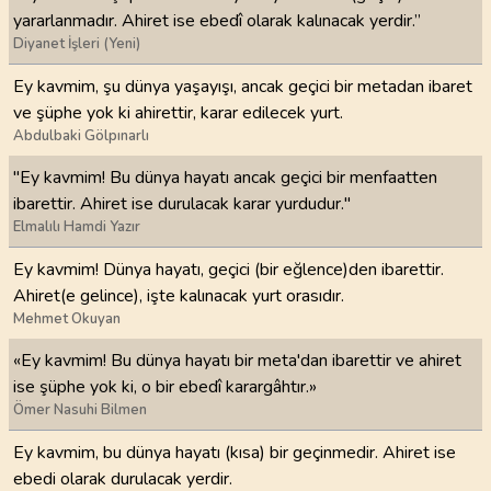
yararlanmadır. Ahiret ise ebedî olarak kalınacak yerdir.”
Diyanet İşleri (Yeni)
Ey kavmim, şu dünya yaşayışı, ancak geçici bir metadan ibaret
ve şüphe yok ki ahirettir, karar edilecek yurt.
Abdulbaki Gölpınarlı
"Ey kavmim! Bu dünya hayatı ancak geçici bir menfaatten
ibarettir. Ahiret ise durulacak karar yurdudur."
Elmalılı Hamdi Yazır
Ey kavmim! Dünya hayatı, geçici (bir eğlence)den ibarettir.
Ahiret(e gelince), işte kalınacak yurt orasıdır.
Mehmet Okuyan
«Ey kavmim! Bu dünya hayatı bir meta'dan ibarettir ve ahiret
ise şüphe yok ki, o bir ebedî karargâhtır.»
Ömer Nasuhi Bilmen
Ey kavmim, bu dünya hayatı (kısa) bir geçinmedir. Ahiret ise
ebedi olarak durulacak yerdir.