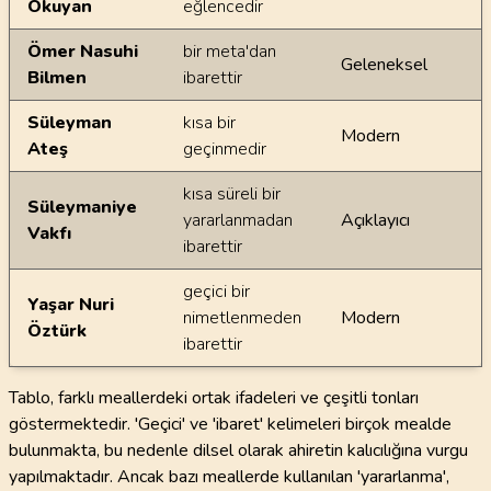
Okuyan
eğlencedir
Ömer Nasuhi
bir meta'dan
Geleneksel
Bilmen
ibarettir
Süleyman
kısa bir
Modern
Ateş
geçinmedir
kısa süreli bir
Süleymaniye
yararlanmadan
Açıklayıcı
Vakfı
ibarettir
geçici bir
Yaşar Nuri
nimetlenmeden
Modern
Öztürk
ibarettir
Tablo, farklı meallerdeki ortak ifadeleri ve çeşitli tonları
göstermektedir. 'Geçici' ve 'ibaret' kelimeleri birçok mealde
bulunmakta, bu nedenle dilsel olarak ahiretin kalıcılığına vurgu
yapılmaktadır. Ancak bazı meallerde kullanılan 'yararlanma',