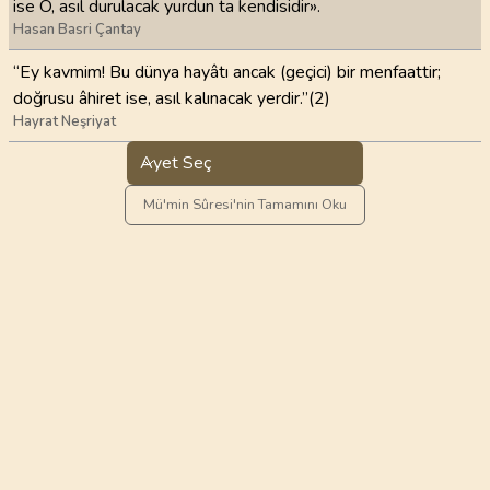
ise O, asıl durulacak yurdun ta kendisidir».
Hasan Basri Çantay
“Ey kavmim! Bu dünya hayâtı ancak (geçici) bir menfaattir;
doğrusu âhiret ise, asıl kalınacak yerdir.”(2)
Hayrat Neşriyat
Ayet Seç
Mü'min Sûresi'nin Tamamını Oku