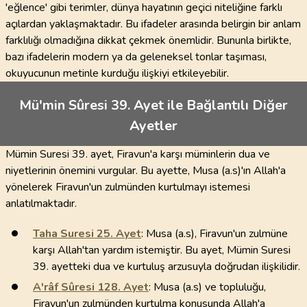
'eğlence' gibi terimler, dünya hayatının geçici niteliğine farklı
açılardan yaklaşmaktadır. Bu ifadeler arasında belirgin bir anlam
farklılığı olmadığına dikkat çekmek önemlidir. Bununla birlikte,
bazı ifadelerin modern ya da geleneksel tonlar taşıması,
okuyucunun metinle kurduğu ilişkiyi etkileyebilir.
Mü'min Sûresi 39. Ayet ile Bağlantılı Diğer
Ayetler
Mümin Suresi 39. ayet, Firavun'a karşı müminlerin dua ve
niyetlerinin önemini vurgular. Bu ayette, Musa (a.s)'ın Allah'a
yönelerek Firavun'un zulmünden kurtulmayı istemesi
anlatılmaktadır.
Taha Suresi
25
. Ayet
: Musa (a.s), Firavun'un zulmüne
karşı Allah'tan yardım istemiştir. Bu ayet, Mümin Suresi
39. ayetteki dua ve kurtuluş arzusuyla doğrudan ilişkilidir.
A'râf Sûresi
128
. Ayet
: Musa (a.s) ve topluluğu,
Firavun'un zulmünden kurtulma konusunda Allah'a