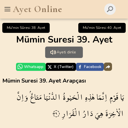
Ayet Online
Mü'min Sûresi 38. Ayet
Mü'min Sûresi 40. Ayet
Mümin Suresi 39. Ayet
Ayeti dinle
Whatsapp
X (Twitter)
Facebook
Mümin Suresi 39. Ayet Arapçası
يَا
قَوْمِ
اِنَّمَا
هٰذِهِ
الْحَيٰوةُ
الدُّنْيَا
مَتَاعٌۘ
وَاِنَّ
الْاٰخِرَةَ
هِيَ
دَارُ
الْقَرَارِ
٣٩