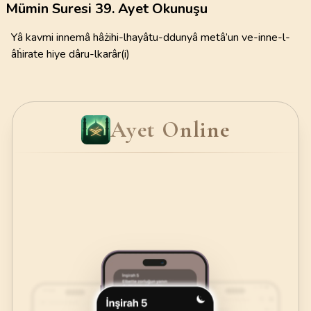
Mümin Suresi 39. Ayet Okunuşu
Yâ kavmi innemâ hâżihi-lhayâtu-ddunyâ metâ’un ve-inne-l-
âḣirate hiye dâru-lkarâr(i)
Ayet Online