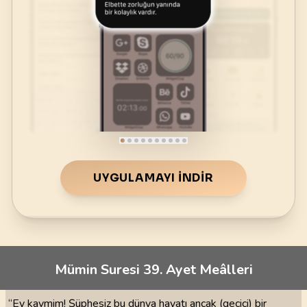
UYGULAMAYI İNDIR
Mümin Suresi 39. Ayet Meâlleri
“Ey kavmim! Şüphesiz bu dünya hayatı ancak (geçici) bir