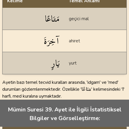
Kelime
Temel Anlamı
Dil bilgisi açıklamaları
مَتَاعًا
geçici mal
آخِرَةَ
ahiret
يَارٍ
yurt
Ayetin bazı temel tecvid kuralları arasında, 'idgam' ve 'med'
durumları gözlemlenmektedir. Özellikle 'مَتَاعًا' kelimesindeki 'ا'
harfi, med kuralına uymaktadır.
Mümin Suresi 39. Ayet ile İlgili İstatistiksel
Bilgiler ve Görselleştirme: