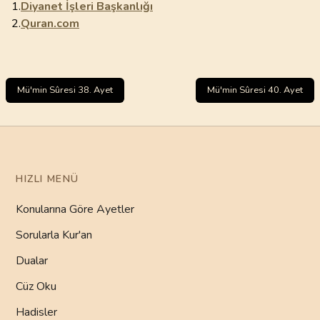
1.
Diyanet İşleri Başkanlığı
2.
Quran.com
Mü'min Sûresi 38. Ayet
Mü'min Sûresi 40. Ayet
HIZLI MENÜ
Konularına Göre Ayetler
Sorularla Kur'an
Dualar
Cüz Oku
Hadisler