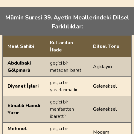
Mümin Suresi 39. Ayetin Meallerindeki Dilsel
Farklılıklar:
Kullanılan
Meal Sahibi
Dilsel Tonu
İfade
Ayetin meallerindeki dilsel farklılıklar
Abdulbaki
geçici bir
Açıklayıcı
Gölpınarlı
metadan ibaret
geçici bir
Diyanet İşleri
Geleneksel
yararlanmadır
geçici bir
Elmalılı Hamdi
menfaatten
Geleneksel
Yazır
ibarettir
Mehmet
geçici bir
Modern