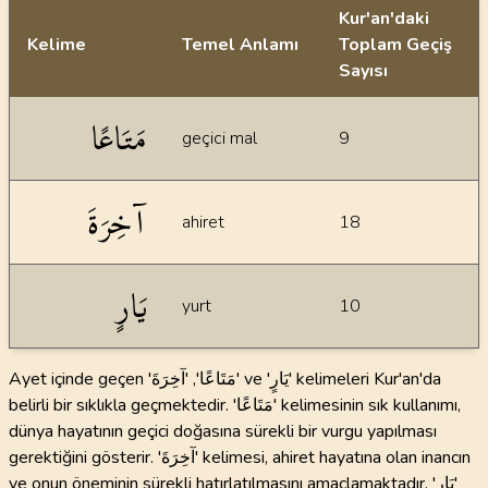
Kur'an'daki
Kelime
Temel Anlamı
Toplam Geçiş
Sayısı
İstatiksel bilgiler
مَتَاعًا
geçici mal
9
آخِرَةَ
ahiret
18
يَارٍ
yurt
10
Ayet içinde geçen 'مَتَاعًا', 'آخِرَةَ' ve 'يَارٍ' kelimeleri Kur'an'da
belirli bir sıklıkla geçmektedir. 'مَتَاعًا' kelimesinin sık kullanımı,
dünya hayatının geçici doğasına sürekli bir vurgu yapılması
gerektiğini gösterir. 'آخِرَةَ' kelimesi, ahiret hayatına olan inancın
ve onun öneminin sürekli hatırlatılmasını amaçlamaktadır. 'يَارٍ'