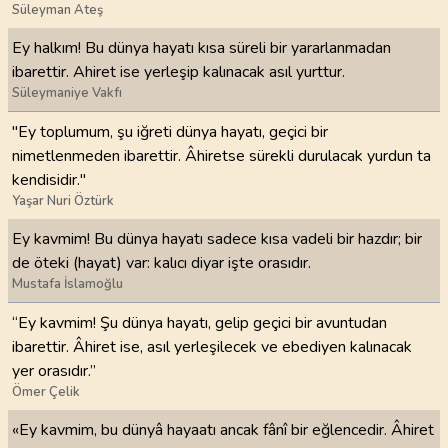
Süleyman Ateş
Ey halkım! Bu dünya hayatı kısa süreli bir yararlanmadan
ibarettir. Ahiret ise yerleşip kalınacak asıl yurttur.
Süleymaniye Vakfı
"Ey toplumum, şu iğreti dünya hayatı, geçici bir
nimetlenmeden ibarettir. Âhiretse sürekli durulacak yurdun ta
kendisidir."
Yaşar Nuri Öztürk
Ey kavmim! Bu dünya hayatı sadece kısa vadeli bir hazdır; bir
de öteki (hayat) var: kalıcı diyar işte orasıdır.
Mustafa İslamoğlu
“Ey kavmim! Şu dünya hayatı, gelip geçici bir avuntudan
ibarettir. Âhiret ise, asıl yerleşilecek ve ebediyen kalınacak
yer orasıdır.”
Ömer Çelik
«Ey kavmim, bu dünyâ hayaatı ancak fânî bir eğlencedir. Âhiret