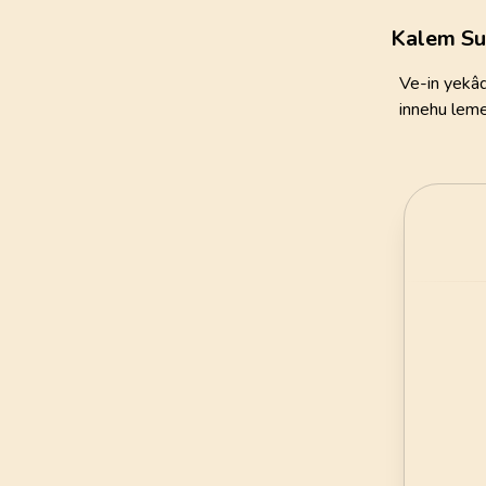
111
AYET
Kalem Su
21
.
Enbiya Suresi
Ve-in yekâd
112
AYET
innehu lem
25
.
Furkan Suresi
77
AYET
29
.
Ankebut Suresi
69
AYET
33
.
Ahzab Suresi
73
AYET
37
.
Saffat Suresi
182
AYET
41
.
Fussilet Suresi
54
AYET