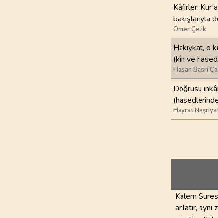
Kâfirler, Kur’
bakışlarıyla 
Ömer Çelik
Hakıykat, o kü
(kîn ve hased
Hasan Basri Ça
Doğrusu inkâr
(hasedlerinde
Hayrat Neşriya
Kalem Suresi’
anlatır, aynı