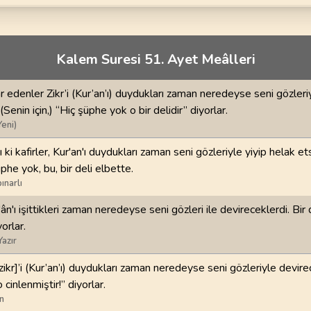
70
.
Mearic Suresi
71
.
Nuh Suresi
44
AYET
28
AYET
i
74
.
Muddessir Suresi
75
.
Kiyamet Suresi
Kalem Suresi 51. Ayet Meâlleri
56
AYET
40
AYET
r edenler Zikr’i (Kur’an’ı) duydukları zaman neredeyse seni gözleri
78
.
Nebe Suresi
79
.
Naziat Suresi
(Senin için,) “Hiç şüphe yok o bir delidir” diyorlar.
40
AYET
46
AYET
Yeni)
82
.
Infitar Suresi
83
.
Mutaffifin Suresi
 ki kafirler, Kur'an'ı duydukları zaman seni gözleriyle yiyip helak et
19
AYET
36
AYET
üphe yok, bu, bir deli elbette.
ınarlı
86
.
Tarik Suresi
87
.
Ala Suresi
'ân'ı işittikleri zaman neredeyse seni gözleri ile devireceklerdi. Bi
17
AYET
19
AYET
yorlar.
Yazır
90
.
Beled Suresi
91
.
Şems Suresi
20
AYET
15
AYET
[zikr]’i (Kur’an’ı) duydukları zaman neredeyse seni gözleriyle devirec
 cinlenmiştir!” diyorlar.
94
.
İnşirah Suresi
95
.
Tin Suresi
n
8
AYET
8
AYET