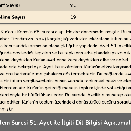
rf Sayısı
91
lime Sayısı
19
Kur'an-ı Kerim'in 68. suresi olup, Mekke döneminde inmiştir. Bu s
r Efendimizin (s.a.v.) karşılaştığı zorluklar, inkârcıların tutumları 
 konusundaki azmin ön plana çıktığı bir yapıdadır. Ayet 51, özellikl
ğunda gösterdiği tepkileri ve bu tepkilerin arka plandaki psikoloj
enlerin, duydukları Kur'an ayetlerine karşı duydukları öfke ve nefret
fadelerle belirginleşir. Ayet, bu inkârcıların, Kur'an'ın etkisi karşısın
ı ve onu bertaraf etme çabalarını göstermektedir. Bu bağlamda, aye
 bir tutum sergileyenlerin, bunun yanında toplumsal baskı ve eleşti
klerini anlatır. Kur'an’ın getirdiği mesajın toplum içinde yol açtığı ta
öylemleriyle bir bütünlük arz eder. Bu surede, özellikle muhatap olan
tığı etkiler, Kur'an’ın toplum üzerindeki dönüştürücü gücünü sorgul
nmıştır.
em Suresi 51. Ayet ile İlgili Dil Bilgisi Açıklamal