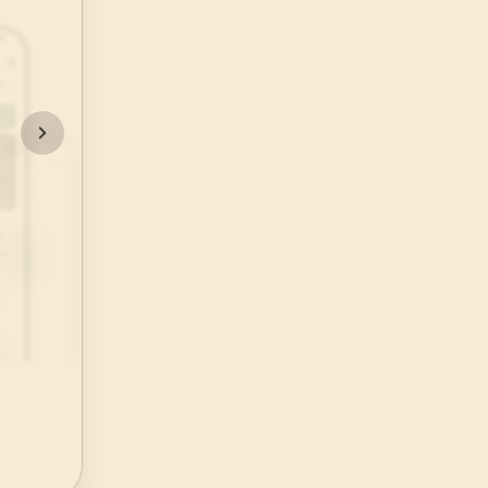
48
.
Fetih Suresi
29
AYET
52
.
Tur Suresi
49
AYET
56
.
Vakia Suresi
96
AYET
60
.
Mumtehine Suresi
13
AYET
64
.
Tegabun Suresi
18
AYET
68
.
Kalem Suresi
52
AYET