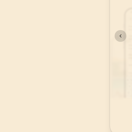
45
.
Casiye Suresi
37
AYET
49
.
Hucurat Suresi
18
AYET
53
.
Necm Suresi
62
AYET
57
.
Hadid Suresi
29
AYET
61
.
Saff Suresi
14
AYET
65
.
Talak Suresi
12
AYET