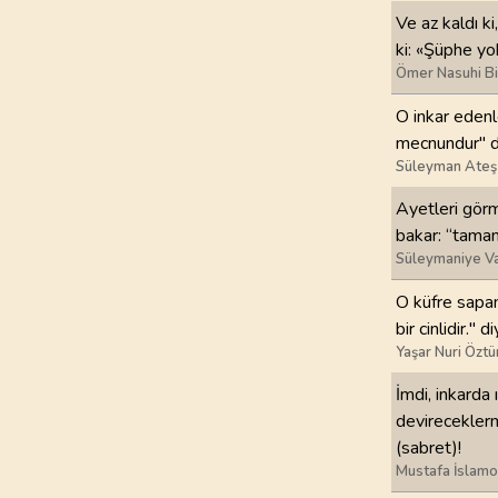
Ve az kaldı ki
97
.
Kadir Suresi
ki: «Şüphe yo
5
AYET
Ömer Nasuhi B
O inkar edenle
101
.
Karia Suresi
mecnundur" di
11
AYET
Süleyman Ateş
105
.
Fil Suresi
Ayetleri görme
5
AYET
bakar: “tamam
Süleymaniye Va
109
.
Kafirun Suresi
O küfre sapanl
6
AYET
bir cinlidir." d
Yaşar Nuri Öztü
113
.
Felak Suresi
5
AYET
İmdi, inkarda
devireceklerm
(sabret)!
Mustafa İslamo