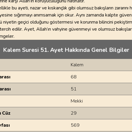
rine karşı Allah’ın koruyuculuğunu hatırlatır.
llikle bu ayeti, nazar ve kıskançlık gibi olumsuz bakışların zararını
ayesine sığınmayı anımsamak için okur. Aynı zamanda kalpte güven
ü niyetin geçici olduğunu göstermesi ve korunma bilincini pekiştir
tercih edilir. Ayet, Allah’ın vahyine güvenmeyi ve olumsuz bakışla
mgeler.
Kalem Suresi 51. Ayet Hakkında Genel Bilgiler
Kalem
rası
68
arası
51
Mekki
u Cüz
29
yfası
569