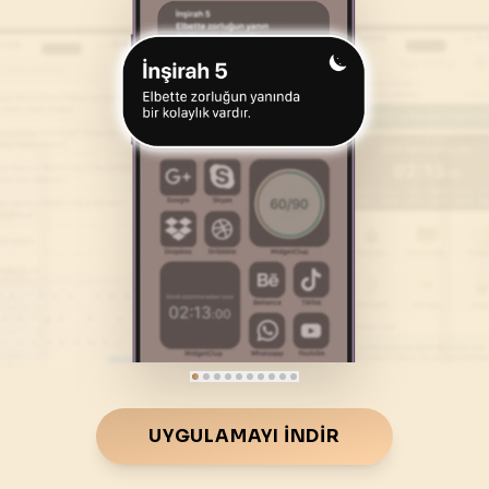
46
.
Ahkaf Suresi
47
.
Muhammed Suresi
35
AYET
38
AYET
50
.
Kaf Suresi
51
.
Zariyat Suresi
45
AYET
60
AYET
54
.
Kamer Suresi
55
.
Rahman Suresi
55
AYET
78
AYET
58
.
Mücadele Suresi
59
.
Hasr Suresi
22
AYET
24
AYET
62
.
Cuma Suresi
63
.
Munafikune Suresi
11
AYET
11
AYET
66
.
Tahrim Suresi
67
.
Mulk Suresi
UYGULAMAYI İNDIR
12
AYET
30
AYET