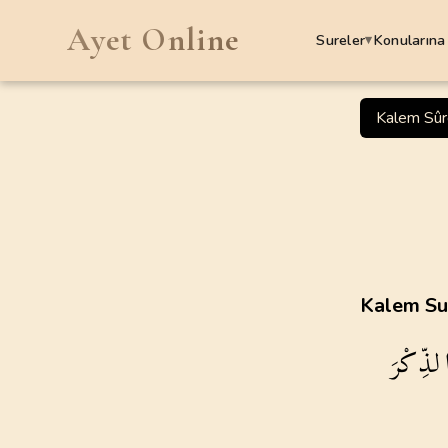
Ayet Online
Sureler
Konularına
▾
SURELER
Kalem Sûr
1
.
Fatiha Suresi
7
AYET
5
.
Maide Suresi
120
AYET
9
.
Tevbe Suresi
Kalem Sur
129
AYET
لذِّكْرَ
13
.
Rad Suresi
43
AYET
17
.
Isra Suresi