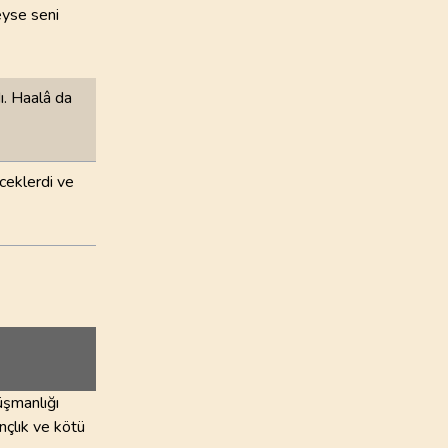
deyse seni
dı. Haalâ da
eceklerdi ve
üşmanlığı
nçlık ve kötü