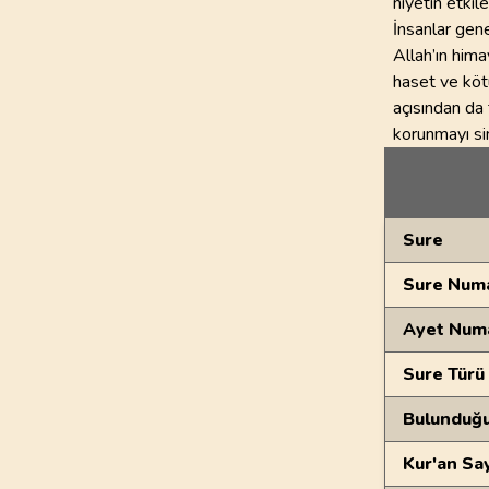
niyetin etkile
İnsanlar gene
Allah’ın him
haset ve köt
açısından da 
korunmayı si
Genel Bilgiler
Sure
Sure Numa
Ayet Num
Sure Türü
Bulunduğ
Kur'an Sa