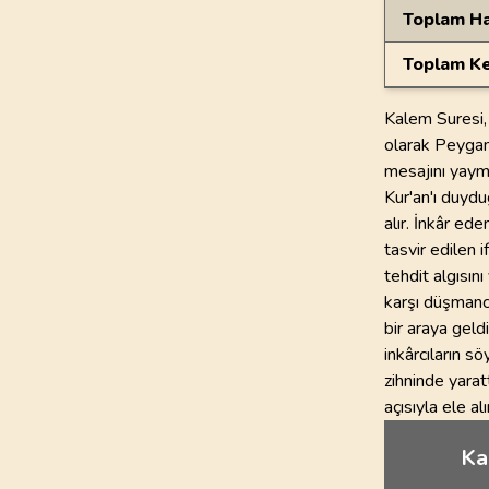
Toplam Ha
Toplam Ke
Kalem Suresi, 
olarak Peygambe
mesajını yayma
Kur'an'ı duydu
alır. İnkâr ed
tasvir edilen i
tehdit algısın
karşı düşmanca
bir araya geldi
inkârcıların s
zihninde yarat
açısıyla ele alı
Kal