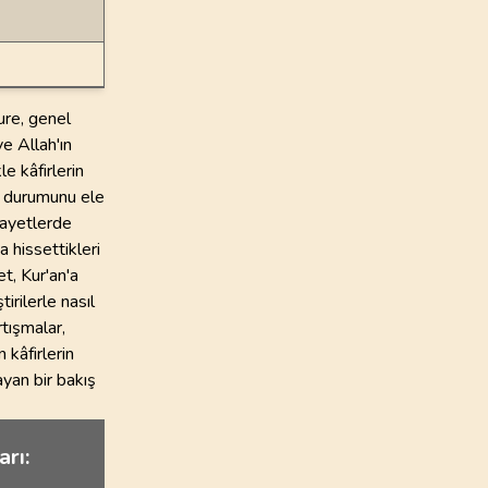
ure, genel
ve Allah'ın
e kâfirlerin
ik durumunu ele
, ayetlerde
da hissettikleri
t, Kur'an'a
rilerle nasıl
rtışmalar,
 kâfirlerin
ayan bir bakış
arı: