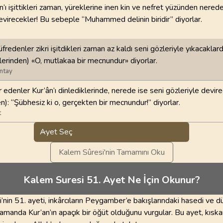
an’ı işittikleri zaman, yüreklerine inen kin ve nefret yüzünden nere
devirecekler! Bu sebeple “Muhammed delinin biridir” diyorlar.
fredenler zikri işitdikleri zaman az kaldı seni gözleriyle yıkacaklar
lerinden) «O, mutlakaa bir mecnundur» diyorlar.
ntay
 edenler Kur’ân’ı dinlediklerinde, nerede ise seni gözleriyle devir
n): “Şübhesiz ki o, gerçekten bir mecnundur!” diyorlar.
t
Ayet Seç
Kalem Sûresi'nin Tamamını Oku
Kalem Suresi 51. Ayet Ne İçin Okunur?
nin 51. ayeti, inkârcıların Peygamber’e bakışlarındaki hasedi ve d
 zamanda Kur’an’ın apaçık bir öğüt olduğunu vurgular. Bu ayet, kıska