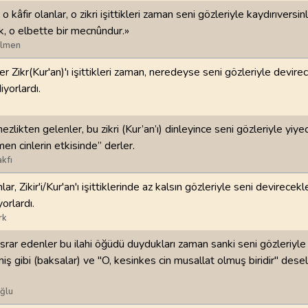
, o kâfir olanlar, o zikri işittikleri zaman seni gözleriyle kaydırıversi
98
.
Beyyine Suresi
99
.
Zilzal Suresi
k, o elbette bir mecnûndur.»
8
AYET
8
AYET
ilmen
r Zikr(Kur'an)'ı işittikleri zaman, neredeyse seni gözleriyle devire
102
.
Tekasur Suresi
103
.
Asr Suresi
yorlardı.
8
AYET
3
AYET
106
.
Kureyş Suresi
107
.
Maun Suresi
zlikten gelenler, bu zikri (Kur’an’ı) dinleyince seni gözleriyle yiye
4
AYET
7
AYET
en cinlerin etkisinde” derler.
kfı
110
.
Nasr Suresi
111
.
Tebbet Suresi
ar, Zikir'i/Kur'an'ı işittiklerinde az kalsın gözleriyle seni devirecek
3
AYET
5
AYET
iyorlardı.
rk
114
.
Nas Suresi
6
AYET
 ısrar edenler bu ilahi öğüdü duydukları zaman sanki seni gözleriyle
iş gibi (baksalar) ve "O, kesinkes cin musallat olmuş biridir" dese
ğlu