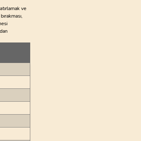
 hatırlamak ve
 bırakması,
mesi
rdan