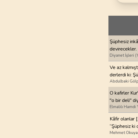
69
.
Hakka Suresi
52
AYET
73
.
Muzzemmil Sures
20
AYET
Şüphesiz inkâ
77
.
Murselat Suresi
devirecekler. 
50
AYET
Diyanet İşleri (
81
.
Tekvir Suresi
Ve az kalmıştı
29
AYET
derlerdi ki: Ş
Abdulbaki Gölp
85
.
Buruc Suresi
O kafirler Kur
22
AYET
"o bir deli" di
Elmalılı Hamdi 
89
.
Fecr Suresi
30
AYET
Kâfir olanlar 
“Şüphesiz ki o
93
.
Duha Suresi
Mehmet Okuya
11
AYET