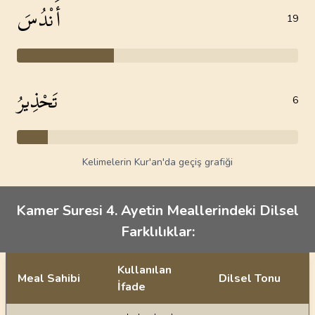
أَنْدُسَ
19
تَحْذِيرُ
6
Kelimelerin Kur'an'da geçiş grafiği
Kamer Suresi 4. Ayetin Meallerindeki Dilsel
Farklılıklar:
Kullanılan
Meal Sahibi
Dilsel Tonu
İfade
Ayetin meallerindeki dilsel farklılıklar