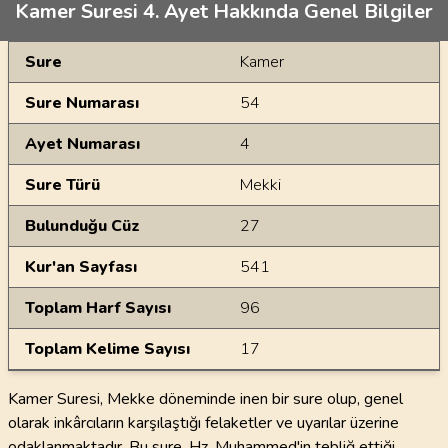
Kamer Suresi 4. Ayet Hakkında Genel Bilgiler
Genel Bilgiler
Sure
Kamer
Sure Numarası
54
Ayet Numarası
4
Sure Türü
Mekki
Bulunduğu Cüz
27
Kur'an Sayfası
541
Toplam Harf Sayısı
96
Toplam Kelime Sayısı
17
Kamer Suresi, Mekke döneminde inen bir sure olup, genel
olarak inkârcıların karşılaştığı felaketler ve uyarılar üzerine
odaklanmaktadır. Bu sure, Hz. Muhammed'in tebliğ ettiği