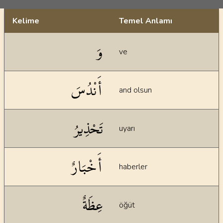
Kelime
Temel Anlamı
Dil bilgisi açıklamaları
وَ
ve
أَنْدُسَ
and olsun
تَحْذِيرُ
uyarı
أَخْبَارٌ
haberler
عِظَةٌ
öğüt