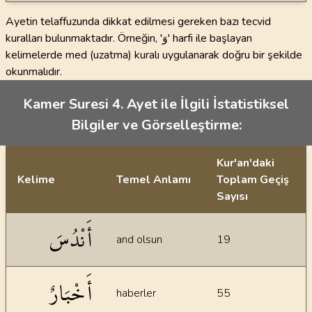
Ayetin telaffuzunda dikkat edilmesi gereken bazı tecvid
kuralları bulunmaktadır. Örneğin, 'وَ' harfi ile başlayan
kelimelerde med (uzatma) kuralı uygulanarak doğru bir şekilde
okunmalıdır.
Kamer Suresi 4. Ayet ile İlgili İstatistiksel
Bilgiler ve Görselleştirme:
Kur'an'daki
Kelime
Temel Anlamı
Toplam Geçiş
Sayısı
İstatiksel bilgiler
أَنْدُسَ
and olsun
19
أَخْبَارٌ
haberler
55