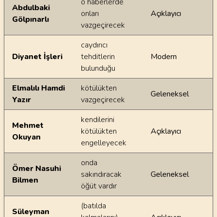
o haberlerde
Abdulbaki
onları
Açıklayıcı
Gölpınarlı
vazgeçirecek
caydırıcı
Diyanet İşleri
tehditlerin
Modern
bulunduğu
Elmalılı Hamdi
kötülükten
Geleneksel
Yazır
vazgeçirecek
kendilerini
Mehmet
kötülükten
Açıklayıcı
Okuyan
engelleyecek
onda
Ömer Nasuhi
sakındıracak
Geleneksel
Bilmen
öğüt vardır
(batılda
Süleyman