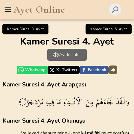
Ayet Online
Kamer Sûresi 3. Ayet
Kamer Sûresi 5. Ayet
Kamer Suresi 4. Ayet
Ayeti dinle
Whatsapp
X (Twitter)
Facebook
Kamer Suresi 4. Ayet Arapçası
وَلَقَدْ
جَٓاءَهُمْ
مِنَ
الْاَنْـبَٓاءِ
مَا
ف۪يهِ
مُزْدَجَرٌۙ
٤
Kamer Suresi 4. Ayet Okunuşu
Ve lekad câehum mine-l-enbâ-i mâ fîhi muzdecer(un)