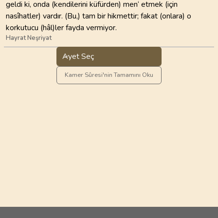
geldi ki, onda (kendilerini küfürden) men‘ etmek (için
nasîhatler) vardır. (Bu,) tam bir hikmettir; fakat (onlara) o
korkutucu (hâl)ler fayda vermiyor.
Hayrat Neşriyat
Ayet Seç
Kamer Sûresi'nin Tamamını Oku