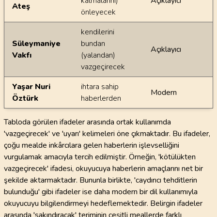
kalmalarını)
Açıklayıcı
Ateş
önleyecek
kendilerini
Süleymaniye
bundan
Açıklayıcı
Vakfı
(yalandan)
vazgeçirecek
Yaşar Nuri
ihtara sahip
Modern
Öztürk
haberlerden
Tabloda görülen ifadeler arasında ortak kullanımda
'vazgeçirecek' ve 'uyarı' kelimeleri öne çıkmaktadır. Bu ifadeler,
çoğu mealde inkârcılara gelen haberlerin işlevselliğini
vurgulamak amacıyla tercih edilmiştir. Örneğin, 'kötülükten
vazgeçirecek' ifadesi, okuyucuya haberlerin amaçlarını net bir
şekilde aktarmaktadır. Bununla birlikte, 'caydırıcı tehditlerin
bulunduğu' gibi ifadeler ise daha modern bir dil kullanımıyla
okuyucuyu bilgilendirmeyi hedeflemektedir. Belirgin ifadeler
arasında 'sakındıracak' teriminin çeşitli meallerde farklı