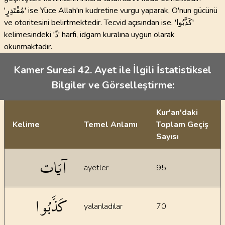
'مُقْتَدِرٍ' ise Yüce Allah'ın kudretine vurgu yaparak, O'nun gücünü
ve otoritesini belirtmektedir. Tecvid açısından ise, 'كَذَّبُوا'
kelimesindeki 'ذّ' harfi, idgam kuralına uygun olarak
okunmaktadır.
Kamer Suresi 42. Ayet ile İlgili İstatistiksel
Bilgiler ve Görselleştirme:
Kur'an'daki
Kelime
Temel Anlamı
Toplam Geçiş
Sayısı
İstatiksel bilgiler
آيَات
ayetler
95
كَذَّبُوا
yalanladılar
70