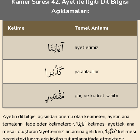
Kamer Suresi 42. Ayet ile İlgili Dil Bilgisi
Açıklamaları:
Kelime
Temel Anlamı
Dil bilgisi açıklamaları
آيَاتِنَا
ayetlerimiz
كَذَّبُوا
yalanladılar
مُقْتَدِرٍ
güç ve kudret sahibi
Ayetin dil bilgisi açısından önemli olan kelimeleri, ayetin ana
temalarını ifade eden kelimelerdir. 'آيَاتِنَا' kelimesi, ayetteki ana
mesajı oluşturan 'ayetlerimiz' anlamına gelirken, 'كَذَّبُوا' kelimesi
geçmişteki kavimlerin inkârcı tutumlarını ifade etmektedir.