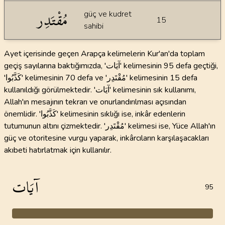
مُقْتَدِر
güç ve kudret
15
sahibi
Ayet içerisinde geçen Arapça kelimelerin Kur'an'da toplam
geçiş sayılarına baktığımızda, 'آيَات' kelimesinin 95 defa geçtiği,
'كَذَّبُوا' kelimesinin 70 defa ve 'مُقْتَدِر' kelimesinin 15 defa
kullanıldığı görülmektedir. 'آيَات' kelimesinin sık kullanımı,
Allah'ın mesajının tekrarı ve onurlandırılması açısından
önemlidir. 'كَذَّبُوا' kelimesinin sıklığı ise, inkâr edenlerin
tutumunun altını çizmektedir. 'مُقْتَدِر' kelimesi ise, Yüce Allah'ın
güç ve otoritesine vurgu yaparak, inkârcıların karşılaşacakları
akıbeti hatırlatmak için kullanılır.
آيَات
95