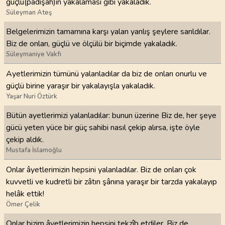
güçlü(padişah)ın yakalaması gibi yakaladık.
Süleyman Ateş
Belgelerimizin tamamına karşı yalan yanlış şeylere sarıldılar.
Biz de onları, güçlü ve ölçülü bir biçimde yakaladık.
Süleymaniye Vakfı
Ayetlerimizin tümünü yalanladılar da biz de onları onurlu ve
güçlü birine yaraşır bir yakalayışla yakaladık.
Yaşar Nuri Öztürk
Bütün ayetlerimizi yalanladılar: bunun üzerine Biz de, her şeye
gücü yeten yüce bir güç sahibi nasıl çekip alırsa, işte öyle
çekip aldık.
Mustafa İslamoğlu
Onlar âyetlerimizin hepsini yalanladılar. Biz de onları çok
kuvvetli ve kudretli bir zâtın şânına yaraşır bir tarzda yakalayıp
helâk ettik!
Ömer Çelik
Onlar bizim âyetlerimizin hepsini tekzîb etdiler. Biz de