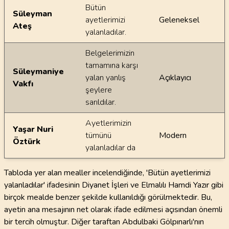
Bütün
Süleyman
ayetlerimizi
Geleneksel
Ateş
yalanladılar.
Belgelerimizin
tamamına karşı
Süleymaniye
yalan yanlış
Açıklayıcı
Vakfı
şeylere
sarıldılar.
Ayetlerimizin
Yaşar Nuri
tümünü
Modern
Öztürk
yalanladılar da
Tabloda yer alan mealler incelendiğinde, 'Bütün ayetlerimizi
yalanladılar' ifadesinin Diyanet İşleri ve Elmalılı Hamdi Yazır gibi
birçok mealde benzer şekilde kullanıldığı görülmektedir. Bu,
ayetin ana mesajının net olarak ifade edilmesi açısından önemli
bir tercih olmuştur. Diğer taraftan Abdulbaki Gölpınarlı'nın