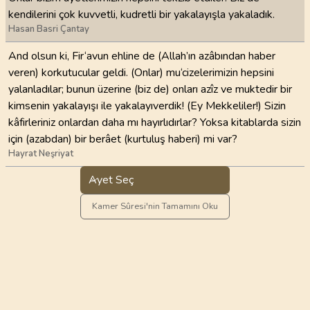
kendilerini çok kuvvetli, kudretli bir yakalayışla yakaladık.
Hasan Basri Çantay
And olsun ki, Fir‘avun ehline de (Allah’ın azâbından haber
veren) korkutucular geldi. (Onlar) mu‘cizelerimizin hepsini
yalanladılar; bunun üzerine (biz de) onları azîz ve muktedir bir
kimsenin yakalayışı ile yakalayıverdik! (Ey Mekkeliler!) Sizin
kâfirleriniz onlardan daha mı hayırlıdırlar? Yoksa kitablarda sizin
için (azabdan) bir berâet (kurtuluş haberi) mi var?
Hayrat Neşriyat
Ayet Seç
Kamer Sûresi'nin Tamamını Oku