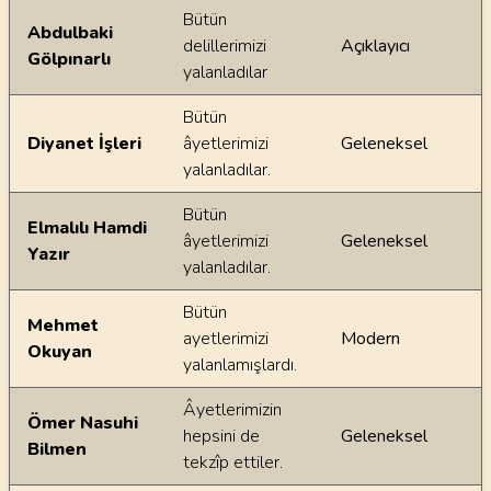
Ayetin meallerindeki dilsel farklılıklar
Bütün
Abdulbaki
delillerimizi
Açıklayıcı
Gölpınarlı
yalanladılar
Bütün
Diyanet İşleri
âyetlerimizi
Geleneksel
yalanladılar.
Bütün
Elmalılı Hamdi
âyetlerimizi
Geleneksel
Yazır
yalanladılar.
Bütün
Mehmet
ayetlerimizi
Modern
Okuyan
yalanlamışlardı.
Âyetlerimizin
Ömer Nasuhi
hepsini de
Geleneksel
Bilmen
tekzîp ettiler.