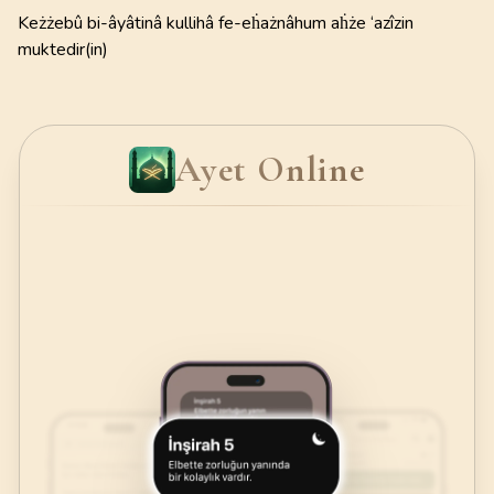
Keżżebû bi-âyâtinâ kullihâ fe-eḣażnâhum aḣże ‘azîzin
muktedir(in)
Ayet Online