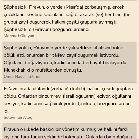
Şüphesiz ki Firavun, o yerde (Mısır’da) zorbalaşmış, erkek
çocuklarını kestirip kadınlarını sağ bırakarak (ve) her birini (her
grubu) zayıf düşürerek halkını çeşitli gruplara ayırmıştı.
Şüphesiz ki o (Firavun) bozgunculardandı.
Mehmet Okuyan
Şüphe yok ki, F'iravun o yerde yükseldi ve ahalisini bölük
bölük etti, onlardan bir tâifeyi zayıf düşürmek istiyordu.
Oğullarını boğazlıyordu, kadınlarını da berhayat bırakıyordu.
Muhakkak ki o müfsitlerden olmuştu.
Ömer Nasuhi Bilmen
Fir'avn, orada ululandı (zorbalığa kalktı), halkını çeşitli gruplara
böldü. Onlardan bir zümreyi (İsrail oğullarını) eziyor, oğullarını
kesiyor, kadınlarını sağ bırakıyordu. Çünkü o, bozgunculardan
idi.
Süleyman Ateş
Firavun o ülkede baskıcı bir yönetim kurmuş ve halkını farklı
kişilerin taraftarları şeklinde bölmüştü. Onlardan bir bölüğünü