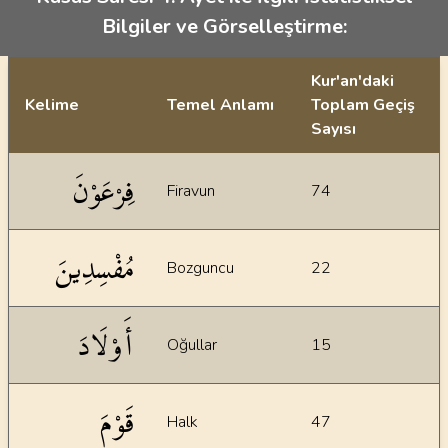
Bilgiler ve Görselleştirme:
Kur'an'daki
Kelime
Temel Anlamı
Toplam Geçiş
Sayısı
İstatiksel bilgiler
فِرْعَوْنَ
Firavun
74
مُفْسِدِينَ
Bozguncu
22
أَوْلَادَ
Oğullar
15
قَوْمَ
Halk
47