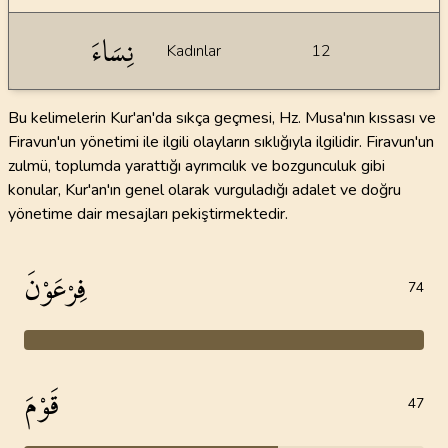
نِسَاءَ
Kadınlar
12
Bu kelimelerin Kur'an'da sıkça geçmesi, Hz. Musa'nın kıssası ve
Firavun'un yönetimi ile ilgili olayların sıklığıyla ilgilidir. Firavun'un
zulmü, toplumda yarattığı ayrımcılık ve bozgunculuk gibi
konular, Kur'an'ın genel olarak vurguladığı adalet ve doğru
yönetime dair mesajları pekiştirmektedir.
فِرْعَوْنَ
74
قَوْمَ
47