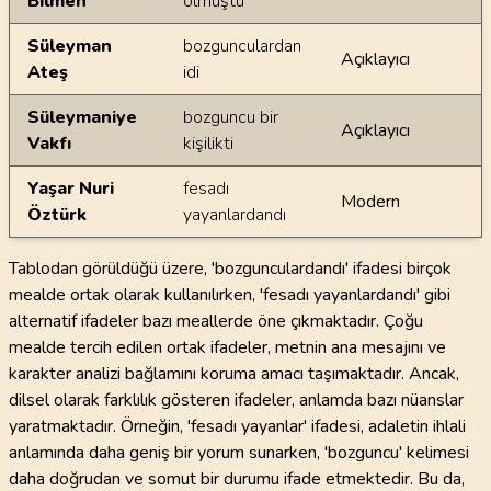
Bilmen
olmuştu
Süleyman
bozgunculardan
Açıklayıcı
Ateş
idi
Süleymaniye
bozguncu bir
Açıklayıcı
Vakfı
kişilikti
Yaşar Nuri
fesadı
Modern
Öztürk
yayanlardandı
Tablodan görüldüğü üzere, 'bozgunculardandı' ifadesi birçok
mealde ortak olarak kullanılırken, 'fesadı yayanlardandı' gibi
alternatif ifadeler bazı meallerde öne çıkmaktadır. Çoğu
mealde tercih edilen ortak ifadeler, metnin ana mesajını ve
karakter analizi bağlamını koruma amacı taşımaktadır. Ancak,
dilsel olarak farklılık gösteren ifadeler, anlamda bazı nüanslar
yaratmaktadır. Örneğin, 'fesadı yayanlar' ifadesi, adaletin ihlali
anlamında daha geniş bir yorum sunarken, 'bozguncu' kelimesi
daha doğrudan ve somut bir durumu ifade etmektedir. Bu da,