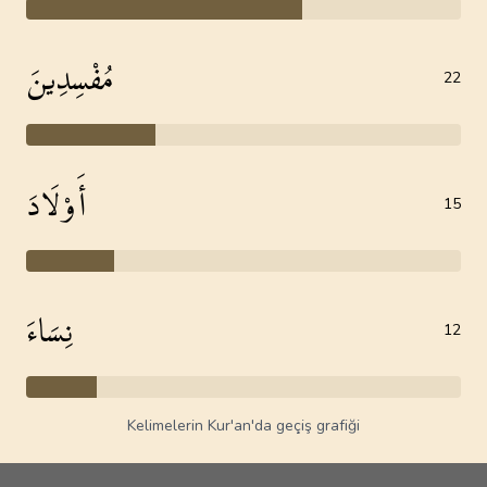
مُفْسِدِينَ
22
أَوْلَادَ
15
نِسَاءَ
12
Kelimelerin Kur'an'da geçiş grafiği