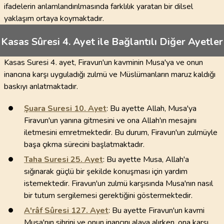
ifadelerin anlamlandırılmasında farklılık yaratan bir dilsel
yaklaşım ortaya koymaktadır.
Kasas Sûresi 4. Ayet ile Bağlantılı Diğer Ayetler
Kasas Suresi 4. ayet, Firavun'un kavminin Musa'ya ve onun
inancına karşı uyguladığı zulmü ve Müslümanların maruz kaldığı
baskıyı anlatmaktadır.
Şuara Suresi
10
. Ayet
: Bu ayette Allah, Musa'ya
Firavun'un yanına gitmesini ve ona Allah'ın mesajını
iletmesini emretmektedir. Bu durum, Firavun'un zulmüyle
başa çıkma sürecini başlatmaktadır.
Taha Suresi
25
. Ayet
: Bu ayette Musa, Allah'a
sığınarak güçlü bir şekilde konuşması için yardım
istemektedir. Firavun'un zulmü karşısında Musa'nın nasıl
bir tutum sergilemesi gerektiğini göstermektedir.
A'râf Sûresi
127
. Ayet
: Bu ayette Firavun'un kavmi
Musa'nın sihrini ve onun inancını alaya alırken, ona karşı