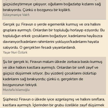
güçsüzleştirmeye çalışıyor, oğullarını boğazlatıp kızlarını sağ
bırakıyordu. Çünkü o bozguncu bir kişilikti.
Süleymaniye Vakfı
Gerçek şu: Firavun o yerde egemenlik kurmuş ve ora halkını
gruplara ayırmıştı. Onlardan bir topluluğu horlayıp eziyordu: Bu
topluluğun erkek çocuklarını boğazlıyor, kadınlarına hayâsızca
davranıyor/kadınların rahimlerini yokluyor/kadınlarını hayata
salıyordu. O gerçekten fesadı yayanlardandı.
Yaşar Nuri Öztürk
Şu bir gerçek ki, Firavun malum ülkede zorbaca baskı kurmuş
ve ülke halkını kastlara ayırmıştı. Onlardan bir sınıfı zayıf ve
güçsüz düşürmek istiyor, (bu yüzden) çocuklarını öldürtüp
kadınlarını sağ bırakıyordu; çünkü o, gerçekten de
bozguncunun tekiydi.
Mustafa İslamoğlu
Şüphesiz Firavun o ülkede iyice azgınlaşmış ve halkını sınıflara,
kastlara ayırmıştı. İçlerinden bir grubu özellikle zayıf düşürmek