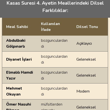
Kasas Suresi 4. Ayetin Meallerindeki Dilsel
Farklılıklar:
Kullanılan
Meal Sahibi
Dilsel Tonu
İfade
Ayetin meallerindeki dilsel farklılıklar
Abdulbaki
bozgunculardan
Açıklayıcı
Gölpınarlı
dı
bozgunculardan
Diyanet İşleri
Geleneksel
dı
Elmalılı Hamdi
bozgunculardan
Geleneksel
Yazır
dı
Mehmet
bozgunculardan
Modern
Okuyan
dı
Ömer Nasuhi
müfsitlerden
Geleneksel