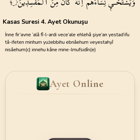
وَيَسْتَحْـي۪
نِسَٓاءَهُمْۜ
اِنَّهُ
كَانَ
مِنَ
الْمُفْسِد۪ينَ
٤
Kasas Suresi 4. Ayet Okunuşu
İnne fir’avne ‘alâ fî-l-ardi vece’ale ehlehâ şiye’an yestad’ifu
tâ-ifeten minhum yużebbihu ebnâehum veyestahyî
nisâehum(c) innehu kâne mine-lmufsidîn(e)
Ayet Online