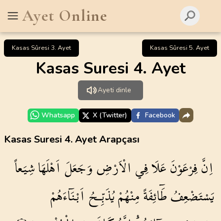
Ayet Online
Kasas Sûresi 3. Ayet
Kasas Sûresi 5. Ayet
Kasas Suresi 4. Ayet
Ayeti dinle
Whatsapp
X (Twitter)
Facebook
Kasas Suresi 4. Ayet Arapçası
اِنَّ
فِرْعَوْنَ
عَلَا
فِي
الْاَرْضِ
وَجَعَلَ
اَهْلَهَا
شِيَعاً
يَسْتَضْعِفُ
طَٓائِفَةً
مِنْهُمْ
يُذَبِّـحُ
اَبْنَٓاءَهُمْ