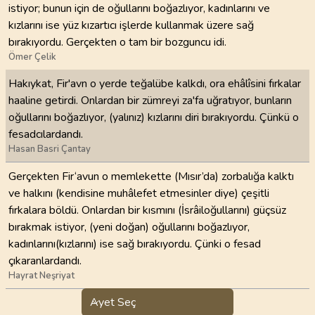
istiyor; bunun için de oğullarını boğazlıyor, kadınlarını ve
kızlarını ise yüz kızartıcı işlerde kullanmak üzere sağ
bırakıyordu. Gerçekten o tam bir bozguncu idi.
Ömer Çelik
Hakıykat, Fir'avn o yerde teğalübe kalkdı, ora ehâlîsini fırkalar
haaline getirdi. Onlardan bir zümreyi za'fa uğratıyor, bunların
oğullarını boğazlıyor, (yalınız) kızlarını diri bırakıyordu. Çünkü o
fesadcılardandı.
Hasan Basri Çantay
Gerçekten Fir‘avun o memlekette (Mısır’da) zorbalığa kalktı
ve halkını (kendisine muhâlefet etmesinler diye) çeşitli
fırkalara böldü. Onlardan bir kısmını (İsrâiloğullarını) güçsüz
bırakmak istiyor, (yeni doğan) oğullarını boğazlıyor,
kadınlarını(kızlarını) ise sağ bırakıyordu. Çünki o fesad
çıkaranlardandı.
Hayrat Neşriyat
Ayet Seç