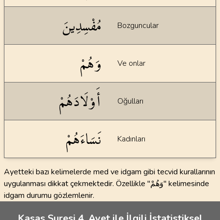
مُفْسِدِينَ
Bozguncular
وَهُمْ
Ve onlar
أَوْلَادَهُمْ
Oğulları
نَسَاءَهُمْ
Kadınları
Ayetteki bazı kelimelerde med ve idgam gibi tecvid kurallarının
uygulanması dikkat çekmektedir. Özellikle "وَهُمْ" kelimesinde
idgam durumu gözlemlenir.
Kasas Suresi 4. Ayet ile İlgili İstatistiksel