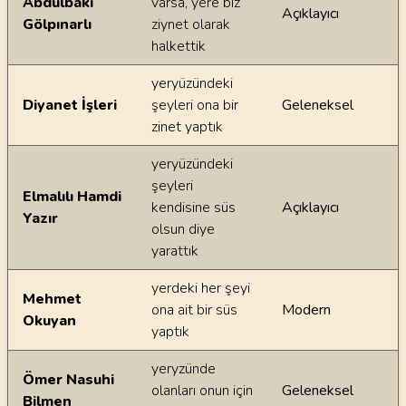
Abdulbaki
varsa, yere biz
Açıklayıcı
Gölpınarlı
ziynet olarak
halkettik
yeryüzündeki
Diyanet İşleri
şeyleri ona bir
Geleneksel
zinet yaptık
yeryüzündeki
şeyleri
Elmalılı Hamdi
kendisine süs
Açıklayıcı
Yazır
olsun diye
yarattık
yerdeki her şeyi
Mehmet
ona ait bir süs
Modern
Okuyan
yaptık
yeryzünde
Ömer Nasuhi
olanları onun için
Geleneksel
Bilmen