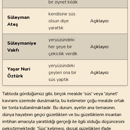
bir ziynet kıldık
kendisine süs
Süleyman
olsun diye
Açıklayıcı
Ateş
yarattık
yeryüzündeki
Süleymaniye
her şeye bir
Açıklayıcı
Vakfı
çekicilik verdik
yeryüzündeki
Yaşar Nuri
şeyleri ona bir
Açıklayıcı
Öztürk
süs yaptık
Tabloda gördüğümüz gibi, birçok mealde 'süs' veya 'ziynet'
kavramı üzerinde durulmakta, bu kelimeler çoğu mealde ortak
bir tonla kullanılmaktadır. Bu durum, ayetin ana temasının,
dünya hayatının geçici güzellikleri ve bu güzelliklerin insanları
imtihan amacıyla yaratıldığı gerçeği ile ilgili olduğu düşüncesini
pekiştirmektedir. 'Süs' kelimesi, dışsal güzellikleri ifade