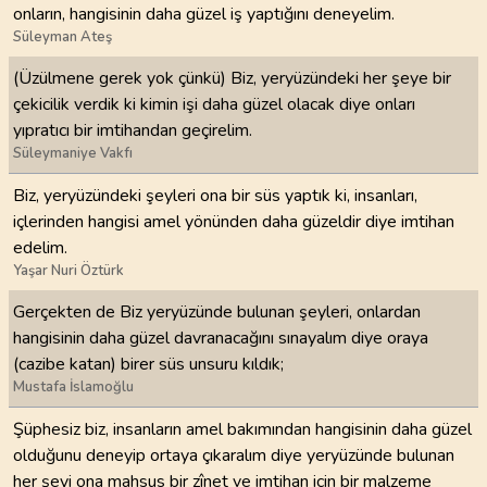
onların, hangisinin daha güzel iş yaptığını deneyelim.
Süleyman Ateş
(Üzülmene gerek yok çünkü) Biz, yeryüzündeki her şeye bir
çekicilik verdik ki kimin işi daha güzel olacak diye onları
yıpratıcı bir imtihandan geçirelim.
Süleymaniye Vakfı
Biz, yeryüzündeki şeyleri ona bir süs yaptık ki, insanları,
içlerinden hangisi amel yönünden daha güzeldir diye imtihan
edelim.
Yaşar Nuri Öztürk
Gerçekten de Biz yeryüzünde bulunan şeyleri, onlardan
hangisinin daha güzel davranacağını sınayalım diye oraya
(cazibe katan) birer süs unsuru kıldık;
Mustafa İslamoğlu
Şüphesiz biz, insanların amel bakımından hangisinin daha güzel
olduğunu deneyip ortaya çıkaralım diye yeryüzünde bulunan
her şeyi ona mahsus bir zînet ve imtihan için bir malzeme