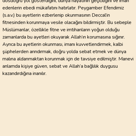
dosdoğru yol gösterdiğini, dünya hayatının geçiciliğini ve iman
edenlerin ebedi mükafatını hatırlatır. Peygamber Efendimiz
(s.a.v.) bu ayetlerin ezberlenip okunmasının Deccal’in
fitnesinden korunmaya vesile olacağını bildirmiştir. Bu sebeple
Müslümanlar, özellikle fitne ve imtihanların yoğun olduğu
zamanlarda bu ayetleri okuyarak Allah’ın korumasına sığınır.
Ayrıca bu ayetlerin okunması, imanı kuvvetlendirmek, kalbi
şüphelerden arındırmak, doğru yolda sebat etmek ve dünya
malına aldanmaktan korunmak için de tavsiye edilmiştir. Manevi
anlamda kişiye güven, sebat ve Allah’a bağlılık duygusu
kazandırdığına inanılır.