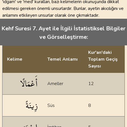
'idgam' ve 'med' kuralları, bazı kelimelerin okunuşunda dikkat
edilmesi gereken önemli unsurlardır. Bunlar, ayetin akıcılığını ve
anlamını etkileyen unsurlar olarak öne çıkmaktadır.
Kehf Suresi 7. Ayet ile İlgili İstatistiksel Bilgiler
ve Görselleştirme:
Kur'an'daki
Kelime
Temel Anlamı
Toplam Geçiş
Sayısı
İstatiksel bilgiler
أَعْمَالًا
Ameller
12
زِينَةً
Süs
8