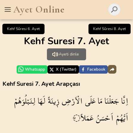
Ayet Online
Kehf Sûresi 6. Ayet
Kehf Sûresi 8. Ayet
Kehf Suresi 7. Ayet
Ayeti dinle
Whatsapp
X (Twitter)
Facebook
Kehf Suresi 7. Ayet Arapçası
اِنَّا
جَعَلْنَا
مَا
عَلَى
الْاَرْضِ
ز۪ينَةً
لَهَا
لِنَبْلُوَهُمْ
اَيُّهُمْ
اَحْسَنُ
عَمَلاً
٧