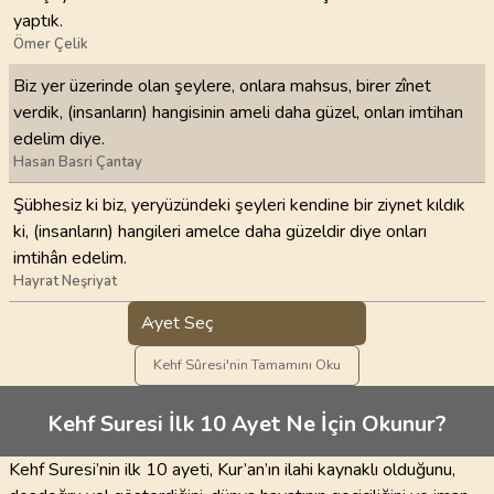
yaptık.
Ömer Çelik
Biz yer üzerinde olan şeylere, onlara mahsus, birer zînet
verdik, (insanların) hangisinin ameli daha güzel, onları imtihan
edelim diye.
Hasan Basri Çantay
Şübhesiz ki biz, yeryüzündeki şeyleri kendine bir ziynet kıldık
ki, (insanların) hangileri amelce daha güzeldir diye onları
imtihân edelim.
Hayrat Neşriyat
Ayet Seç
Kehf Sûresi'nin Tamamını Oku
Kehf Suresi İlk 10 Ayet Ne İçin Okunur?
Kehf Suresi’nin ilk 10 ayeti, Kur’an’ın ilahi kaynaklı olduğunu,