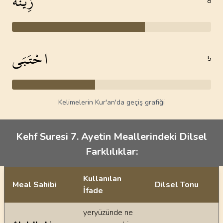
زِينَةً
8
احْتَبَى
5
Kelimelerin Kur'an'da geçiş grafiği
Kehf Suresi 7. Ayetin Meallerindeki Dilsel
Farklılıklar:
Kullanılan
Meal Sahibi
Dilsel Tonu
İfade
Ayetin meallerindeki dilsel farklılıklar
yeryüzünde ne