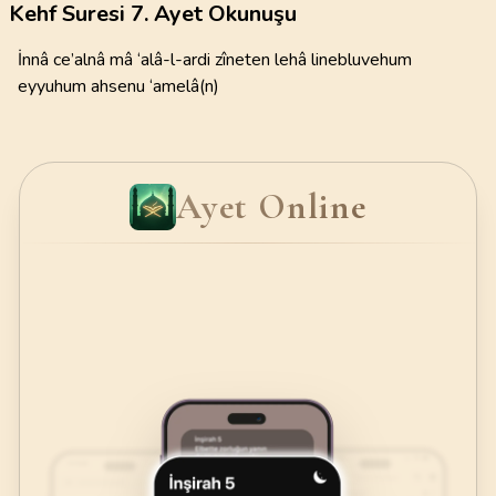
Kehf Suresi 7. Ayet Okunuşu
İnnâ ce’alnâ mâ ‘alâ-l-ardi zîneten lehâ linebluvehum
eyyuhum ahsenu ‘amelâ(n)
Ayet Online