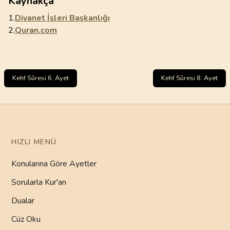
Kaynakça
1.
Diyanet İşleri Başkanlığı
2.
Quran.com
Kehf Sûresi 6. Ayet
Kehf Sûresi 8. Ayet
HIZLI MENÜ
Konularına Göre Ayetler
Sorularla Kur'an
Dualar
Cüz Oku