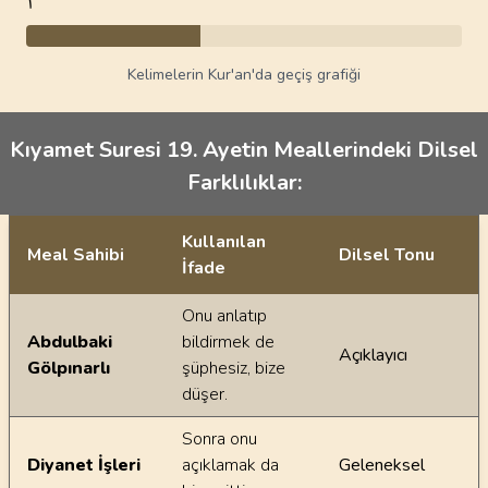
Kelimelerin Kur'an'da geçiş grafiği
Kıyamet Suresi 19. Ayetin Meallerindeki Dilsel
Farklılıklar:
Kullanılan
Meal Sahibi
Dilsel Tonu
İfade
Ayetin meallerindeki dilsel farklılıklar
Onu anlatıp
Abdulbaki
bildirmek de
Açıklayıcı
Gölpınarlı
şüphesiz, bize
düşer.
Sonra onu
Diyanet İşleri
açıklamak da
Geleneksel