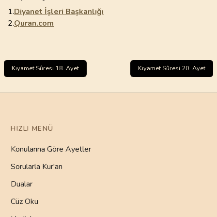
1.
Diyanet İşleri Başkanlığı
2.
Quran.com
Kıyamet Sûresi 18. Ayet
Kıyamet Sûresi 20. Ayet
HIZLI MENÜ
Konularına Göre Ayetler
Sorularla Kur'an
Dualar
Cüz Oku