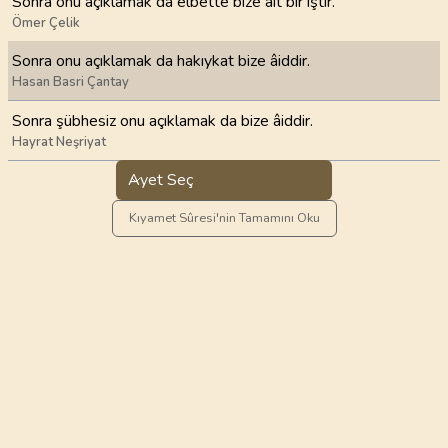
Sonra onu açıklamak da elbette bize ait bir iştir.
Ömer Çelik
Sonra onu açıklamak da hakıykat bize âiddir.
Hasan Basri Çantay
Sonra şübhesiz onu açıklamak da bize âiddir.
Hayrat Neşriyat
Ayet Seç
Kıyamet Sûresi'nin Tamamını Oku