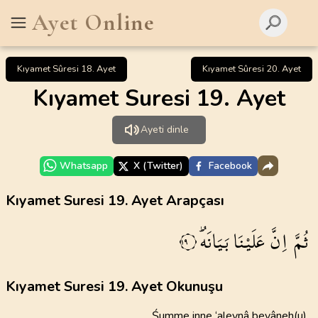
Ayet Online
Kıyamet Sûresi 18. Ayet
Kıyamet Sûresi 20. Ayet
Kıyamet Suresi 19. Ayet
Ayeti dinle
Whatsapp
X (Twitter)
Facebook
Kıyamet Suresi 19. Ayet Arapçası
ثُمَّ
اِنَّ
عَلَيْنَا
بَيَانَهُۜ
١٩
Kıyamet Suresi 19. Ayet Okunuşu
Śumme inne ‘aleynâ beyâneh(u)