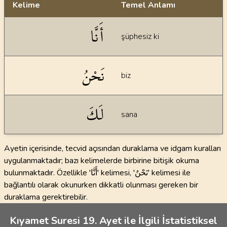
Kelime
Temel Anlamı
Dil bilgisi açıklamaları
أَنَّا
şüphesiz ki
نَحْنُ
biz
لَكَ
sana
Ayetin içerisinde, tecvid açısından duraklama ve idgam kuralları
uygulanmaktadır; bazı kelimelerde birbirine bitişik okuma
bulunmaktadır. Özellikle 'أَنَّا' kelimesi, 'نَحْنُ' kelimesi ile
bağlantılı olarak okunurken dikkatli olunması gereken bir
duraklama gerektirebilir.
Kıyamet Suresi 19. Ayet ile İlgili İstatistiksel