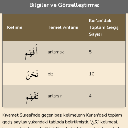
Bilgiler ve Görselleştirme:
Kur'an'daki
Kelime
Temel Anlamı
Toplam Geçiş
Sayısı
İstatiksel bilgiler
أَفْهَم
anlamak
5
نَحْنُ
biz
10
تَفْهَم
anlarsın
4
Kıyamet Suresi'nde geçen bazı kelimelerin Kur'an'daki toplam
geçiş sayıları yukarıdaki tabloda belirtilmiştir. 'نَحْنُ' kelimesi,