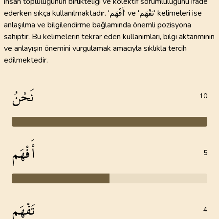
insan topluluğunun birlikteliği ve kolektif sorumluluğunu ifade
ederken sıkça kullanılmaktadır. 'أَفْهَم' ve 'تَفْهَم' kelimeleri ise
anlaşılma ve bilgilendirme bağlamında önemli pozisyona
sahiptir. Bu kelimelerin tekrar eden kullanımları, bilgi aktarımının
ve anlayışın önemini vurgulamak amacıyla sıklıkla tercih
edilmektedir.
نَحْنُ
10
أَفْهَم
5
تَفْهَم
4