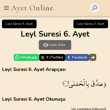
Ayet Online
Leyl Sûresi 5. Ayet
Leyl Sûresi 7. Ayet
Leyl Suresi 6. Ayet
Ayeti dinle
Whatsapp
X (Twitter)
Facebook
Leyl Suresi 6. Ayet Arapçası
وَصَدَّقَ
بِالْحُسْنٰىۙ
٦
Leyl Suresi 6. Ayet Okunuşu
Ve saddeka bilhusnâ