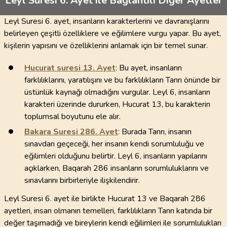
Leyl Sûresi 6. Ayet ile Bağlantılı Diğer Ayetler
Leyl Suresi 6. ayet, insanların karakterlerini ve davranışlarını
belirleyen çeşitli özelliklere ve eğilimlere vurgu yapar. Bu ayet,
kişilerin yapısını ve özelliklerini anlamak için bir temel sunar.
Hucurat suresi
13
. Ayet
: Bu ayet, insanların
farklılıklarını, yaratılışını ve bu farklılıkların Tanrı önünde bir
üstünlük kaynağı olmadığını vurgular. Leyl 6, insanların
karakteri üzerinde dururken, Hucurat 13, bu karakterin
toplumsal boyutunu ele alır.
Bakara Suresi
286
. Ayet
: Burada Tanrı, insanın
sınavdan geçeceği, her insanın kendi sorumluluğu ve
eğilimleri olduğunu belirtir. Leyl 6, insanların yapılarını
açıklarken, Baqarah 286 insanların sorumluluklarını ve
sınavlarını birbirleriyle ilişkilendirir.
Leyl Suresi 6. ayet ile birlikte Hucurat 13 ve Baqarah 286
ayetleri, insan olmanın temelleri, farklılıkların Tanrı katında bir
değer taşımadığı ve bireylerin kendi eğilimleri ile sorumlulukları