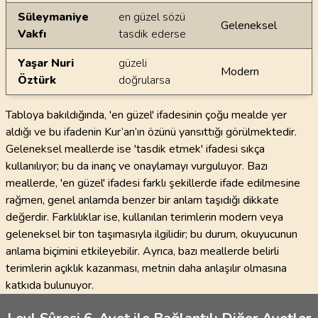
Süleymaniye
en güzel sözü
Geleneksel
Vakfı
tasdik ederse
Yaşar Nuri
güzeli
Modern
Öztürk
doğrularsa
Tabloya bakıldığında, 'en güzel' ifadesinin çoğu mealde yer
aldığı ve bu ifadenin Kur’an’ın özünü yansıttığı görülmektedir.
Geleneksel meallerde ise 'tasdik etmek' ifadesi sıkça
kullanılıyor; bu da inanç ve onaylamayı vurguluyor. Bazı
meallerde, 'en güzel' ifadesi farklı şekillerde ifade edilmesine
rağmen, genel anlamda benzer bir anlam taşıdığı dikkate
değerdir. Farklılıklar ise, kullanılan terimlerin modern veya
geleneksel bir ton taşımasıyla ilgilidir; bu durum, okuyucunun
anlama biçimini etkileyebilir. Ayrıca, bazı meallerde belirli
terimlerin açıklık kazanması, metnin daha anlaşılır olmasına
katkıda bulunuyor.