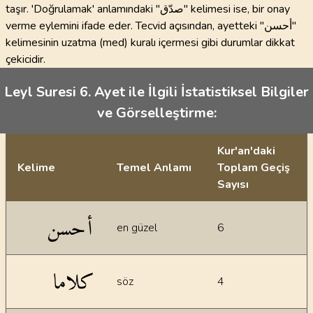
taşır. 'Doğrulamak' anlamındaki "صدّق" kelimesi ise, bir onay
verme eylemini ifade eder. Tecvid açısından, ayetteki "أحسن"
kelimesinin uzatma (med) kuralı içermesi gibi durumlar dikkat
çekicidir.
Leyl Suresi 6. Ayet ile İlgili İstatistiksel Bilgiler
ve Görselleştirme:
Kur'an'daki
Kelime
Temel Anlamı
Toplam Geçiş
Sayısı
İstatiksel bilgiler
أحسن
en güzel
6
كلاما
söz
4