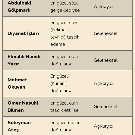
Ayetin meallerindeki dilsel farklılıklar
Abdulbaki
en güzel sözü
Açıklayıcı
Gölpınarlı
gerçeklediyse
en güzel sözü
(kelime-i
Diyanet İşleri
Geleneksel
tevhidi) tasdik
ederse
Elmalılı Hamdi
en güzel olanı
Geleneksel
Yazır
doğrularsa
En güzeli
Mehmet
(Kur’an’ı)
Açıklayıcı
Okuyan
doğrularsa
Ömer Nasuhi
en güzel olanı
Geleneksel
Bilmen
tasdik etti ise
Süleyman
en güzel(söz)ü
Açıklayıcı
Ateş
doğrularsa