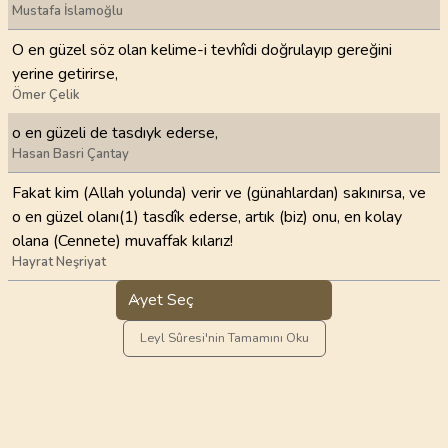
Mustafa İslamoğlu
O en güzel söz olan kelime-i tevhîdi doğrulayıp gereğini
yerine getirirse,
Ömer Çelik
o en güzeli de tasdıyk ederse,
Hasan Basri Çantay
Fakat kim (Allah yolunda) verir ve (günahlardan) sakınırsa, ve
o en güzel olanı(1) tasdîk ederse, artık (biz) onu, en kolay
olana (Cennete) muvaffak kılarız!
Hayrat Neşriyat
Ayet Seç
Leyl Sûresi'nin Tamamını Oku