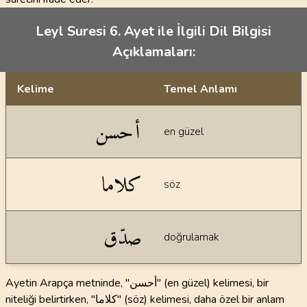
Leyl Suresi 6. Ayet ile İlgili Dil Bilgisi
Açıklamaları:
Kelime
Temel Anlamı
Dil bilgisi açıklamaları
أحسن
en güzel
كلاما
söz
صدّق
doğrulamak
Ayetin Arapça metninde, "أحسن" (en güzel) kelimesi, bir
niteliği belirtirken, "كلاما" (söz) kelimesi, daha özel bir anlam