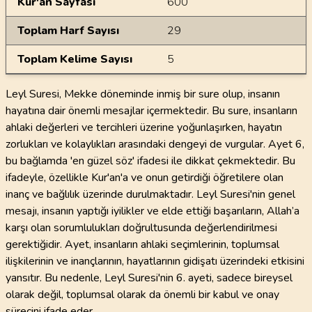
Kur'an Sayfası
600
Toplam Harf Sayısı
29
Toplam Kelime Sayısı
5
Leyl Suresi, Mekke döneminde inmiş bir sure olup, insanın
hayatına dair önemli mesajlar içermektedir. Bu sure, insanların
ahlaki değerleri ve tercihleri üzerine yoğunlaşırken, hayatın
zorlukları ve kolaylıkları arasındaki dengeyi de vurgular. Ayet 6,
bu bağlamda 'en güzel söz' ifadesi ile dikkat çekmektedir. Bu
ifadeyle, özellikle Kur'an'a ve onun getirdiği öğretilere olan
inanç ve bağlılık üzerinde durulmaktadır. Leyl Suresi'nin genel
mesajı, insanın yaptığı iyilikler ve elde ettiği başarıların, Allah’a
karşı olan sorumlulukları doğrultusunda değerlendirilmesi
gerektiğidir. Ayet, insanların ahlaki seçimlerinin, toplumsal
ilişkilerinin ve inançlarının, hayatlarının gidişatı üzerindeki etkisini
yansıtır. Bu nedenle, Leyl Suresi'nin 6. ayeti, sadece bireysel
olarak değil, toplumsal olarak da önemli bir kabul ve onay
sürecini ifade eder.