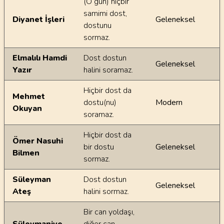
(O gün) hiçbir
samimi dost,
Diyanet İşleri
Geleneksel
dostunu
sormaz.
Elmalılı Hamdi
Dost dostun
Geleneksel
Yazır
halini soramaz.
Hiçbir dost da
Mehmet
dostu(nu)
Modern
Okuyan
soramaz.
Hiçbir dost da
Ömer Nasuhi
bir dostu
Geleneksel
Bilmen
sormaz.
Süleyman
Dost dostun
Geleneksel
Ateş
halini sormaz.
Bir can yoldaşı,