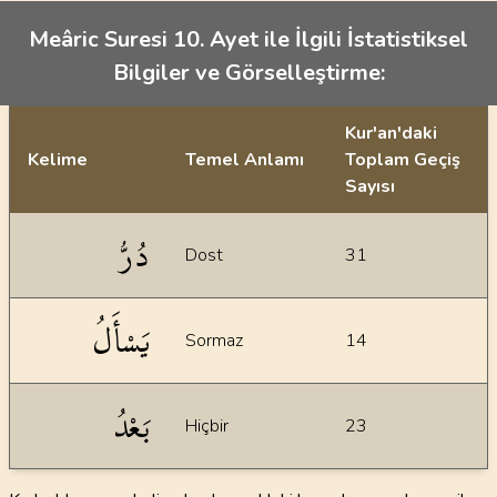
Meâric Suresi 10. Ayet ile İlgili İstatistiksel
Bilgiler ve Görselleştirme:
Kur'an'daki
Kelime
Temel Anlamı
Toplam Geçiş
Sayısı
İstatiksel bilgiler
دُرُّ
Dost
31
يَسْأَلُ
Sormaz
14
بَعْدُ
Hiçbir
23