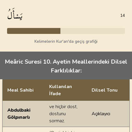
يَسْأَلُ
14
Kelimelerin Kur'an'da geçiş grafiği
Meâric Suresi 10. Ayetin Meallerindeki Dilsel
Farklılıklar:
Kullanılan
Meal Sahibi
Dilsel Tonu
İfade
Ayetin meallerindeki dilsel farklılıklar
ve hiçbir dost,
Abdulbaki
dostunu
Açıklayıcı
Gölpınarlı
sormaz.