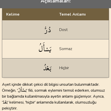
Açıklamaları:
Kelime
Temel Anlamı
Dil bilgisi açıklamaları
دُرُّ
Dost
يَسْأَلُ
Sormaz
بَعْدُ
Hiçbir
Ayet içinde dikkat çekici dil bilgisi unsurları bulunmaktadır.
Örneğin, 'يَسْأَلُ' fiili, sormak eylemini temsil ederken, olumsuz
bir bağlamda kullanılmasıyla ayetin anlamı güçleniyor. Ayrıca,
'بَعْدُ' kelimesi, 'hiçbir' anlamında kullanılarak, olumsuzluğu
pekiştirir.