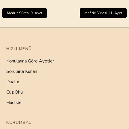
Meâric Sûresi 9. Ayet
Meâric Sûresi 11. Ayet
HIZLI MENÜ
Konularına Göre Ayetler
Sorularla Kur'an
Dualar
Cüz Oku
Hadisler
KURUMSAL