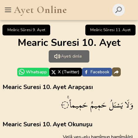
Ayet Online
Meâric Sûresi 9. Ayet
Meâric Sûresi 11. Ayet
Mearic Suresi 10. Ayet
Ayeti dinle
Whatsapp
X (Twitter)
Facebook
Mearic Suresi 10. Ayet Arapçası
وَلَا
يَسْـَٔلُ
حَم۪يمٌ
حَم۪يماًۚ
١٠
Mearic Suresi 10. Ayet Okunuşu
Velâ yes-elu hamîmun hamîmâ(n)