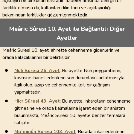
açıklayıcı bir dil kullanmaktadır. İfadeler arasında belirgin bir
farklılık olmasa da, kullanılan dilin tonu ve açıklayıcılığı
bakımından farklılıklar gözlemlenmektedir.
Meâric Sûresi 10. Ayet ile Bağlantılı Diğer
Ayetler
Meâric Suresi 10. ayet, ahirette cehenneme gidenlerin ve
orada kalacaklarının bir belirtisidir.
Nuh Suresi
26
. Ayet
: Bu ayette Nuh peygamberin,
kavmine ihanet edenlerin son durumlarını anlatmasıyla
ilgili olup, azap ve cehennemle ilgili bir çağrışım
yapmaktadır.
Hicr Sûresi
43
. Ayet
: Bu ayette, inkarcıların cehenneme
gitmesine ve orada kalmalarına işaret eden bir anlatım
bulunmakta, Meâric Suresi 10. ayetle benzer temalara
sahiptir.
Mü´minûn Suresi
103
. Ayet
: Burada, inkar edenlerin