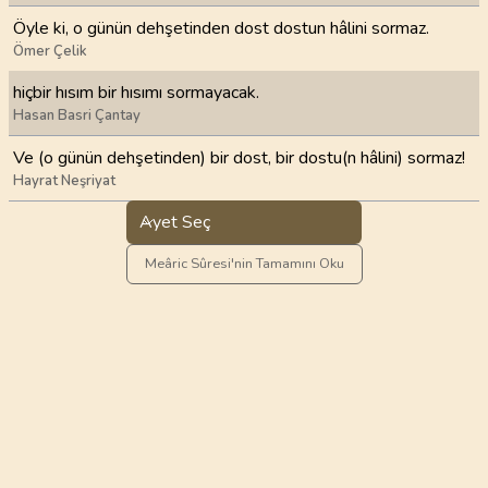
Öyle ki, o günün dehşetinden dost dostun hâlini sormaz.
Ömer Çelik
hiçbir hısım bir hısımı sormayacak.
Hasan Basri Çantay
Ve (o günün dehşetinden) bir dost, bir dostu(n hâlini) sormaz!
Hayrat Neşriyat
Ayet Seç
Meâric Sûresi'nin Tamamını Oku