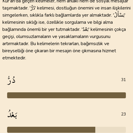
Kur'an'da geçen kelimeler, hem ahlaki hem de sosyal mesajlar
taşımaktadır. 'دُرُّ' kelimesi, dostluğun önemini ve insan ilişkilerini
simgelerken, sıklıkla farklı bağlamlarda yer almaktadır. 'يَسْأَلُ'
kelimesinin sıklığı ise, özellikle sorgulama ve bilgi alma
bağlamında önemli bir yer tutmaktadır. 'بَعْدُ' kelimesinin çokça
geçişi, olumsuzlamaların ve yasaklamaların vurgusunu
artırmaktadır. Bu kelimelerin tekrarları, bağımsızlık ve
bireyselliği öne çıkaran bir mesajın öne çıkmasına hizmet
etmektedir.
دُرُّ
31
بَعْدُ
23