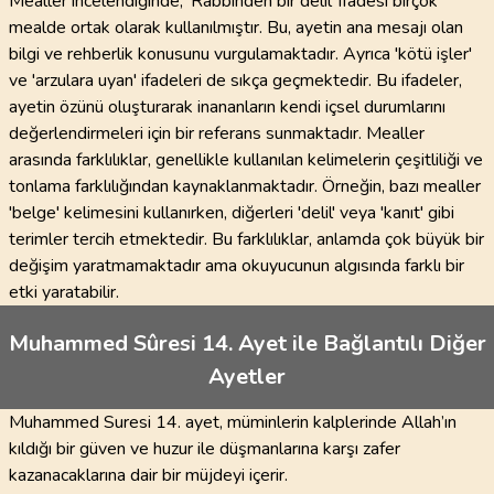
Mealler incelendiğinde, 'Rabbinden bir delil' ifadesi birçok
mealde ortak olarak kullanılmıştır. Bu, ayetin ana mesajı olan
bilgi ve rehberlik konusunu vurgulamaktadır. Ayrıca 'kötü işler'
ve 'arzulara uyan' ifadeleri de sıkça geçmektedir. Bu ifadeler,
ayetin özünü oluşturarak inananların kendi içsel durumlarını
değerlendirmeleri için bir referans sunmaktadır. Mealler
arasında farklılıklar, genellikle kullanılan kelimelerin çeşitliliği ve
tonlama farklılığından kaynaklanmaktadır. Örneğin, bazı mealler
'belge' kelimesini kullanırken, diğerleri 'delil' veya 'kanıt' gibi
terimler tercih etmektedir. Bu farklılıklar, anlamda çok büyük bir
değişim yaratmamaktadır ama okuyucunun algısında farklı bir
etki yaratabilir.
Muhammed Sûresi 14. Ayet ile Bağlantılı Diğer
Ayetler
Muhammed Suresi 14. ayet, müminlerin kalplerinde Allah’ın
kıldığı bir güven ve huzur ile düşmanlarına karşı zafer
kazanacaklarına dair bir müjdeyi içerir.