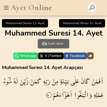
Ayet Online
Muhammed Sûresi 13. Ayet
Muhammed Sûresi 15. Ayet
Muhammed Suresi 14. Ayet
Ayeti dinle
Whatsapp
X (Twitter)
Facebook
Muhammed Suresi 14. Ayet Arapçası
سُٓوءُ
لَهُ
زُيِّنَ
كَمَنْ
رَبِّه۪
مِنْ
بَيِّنَةٍ
عَلٰى
كَانَ
اَفَمَنْ
اَهْوَٓاءَهُمْ
وَاتَّبَعُٓوا
عَمَلِه۪
١٤