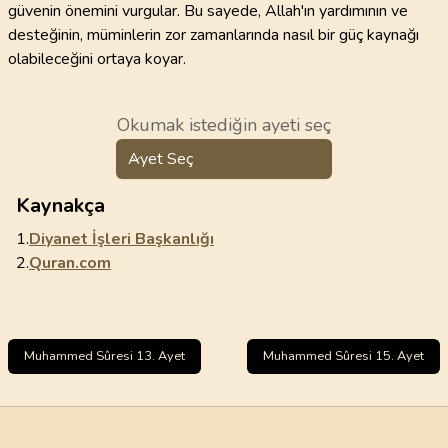
güvenin önemini vurgular. Bu sayede, Allah'ın yardımının ve
desteğinin, müminlerin zor zamanlarında nasıl bir güç kaynağı
olabileceğini ortaya koyar.
Okumak istediğin ayeti seç
Ayet Seç
Kaynakça
1.
Diyanet İşleri Başkanlığı
2.
Quran.com
Muhammed Sûresi 13. Ayet
Muhammed Sûresi 15. Ayet