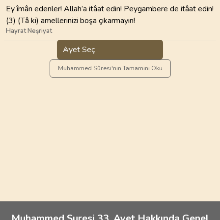
Ey îmân edenler! Allah’a itâat edin! Peygambere de itâat edin!
(3) (Tâ ki) amellerinizi boşa çıkarmayın!
Hayrat Neşriyat
Ayet Seç
Muhammed Sûresi'nin Tamamını Oku
Muhammed Suresi 33. Ayet Hakkında Genel