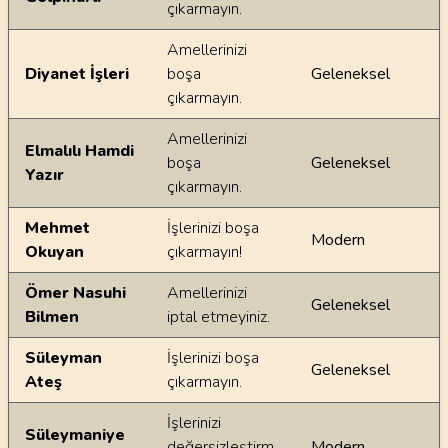
çıkarmayın.
Amellerinizi
Diyanet İşleri
boşa
Geleneksel
çıkarmayın.
Amellerinizi
Elmalılı Hamdi
boşa
Geleneksel
Yazır
çıkarmayın.
Mehmet
İşlerinizi boşa
Modern
Okuyan
çıkarmayın!
Ömer Nasuhi
Amellerinizi
Geleneksel
Bilmen
iptal etmeyiniz.
Süleyman
İşlerinizi boşa
Geleneksel
Ateş
çıkarmayın.
İşlerinizi
Süleymaniye
değersizleştirm
Modern