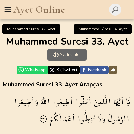
Ayet Online
Muhammed Sûresi 32. Ayet
Muhammed Sûresi 34. Ayet
Muhammed Suresi 33. Ayet
Ayeti dinle
Whatsapp
X (Twitter)
Facebook
Muhammed Suresi 33. Ayet Arapçası
يَٓا
اَيُّهَا
الَّذ۪ينَ
اٰمَنُٓوا
اَط۪يعُوا
اللّٰهَ
وَاَط۪يعُوا
الرَّسُولَ
وَلَا
تُبْطِلُٓوا
اَعْمَالَكُمْ
٣٣