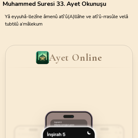
Muhammed Suresi 33. Ayet Okunuşu
Yâ eyyuhâ-lleżîne âmenû atî’û(A)llâhe ve atî’û-rrasûle velâ
tubtilû a’mâlekum
Ayet Online