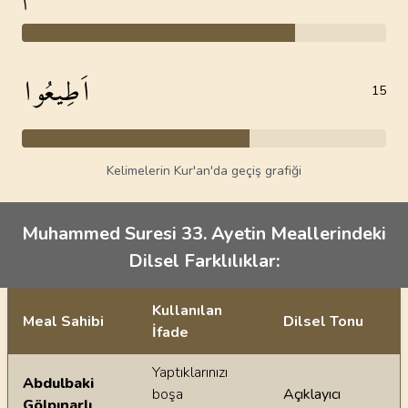
اَطِيعُوا
15
Kelimelerin Kur'an'da geçiş grafiği
Muhammed Suresi 33. Ayetin Meallerindeki
Dilsel Farklılıklar:
Kullanılan
Meal Sahibi
Dilsel Tonu
İfade
Ayetin meallerindeki dilsel farklılıklar
Yaptıklarınızı
Abdulbaki
boşa
Açıklayıcı
Gölpınarlı