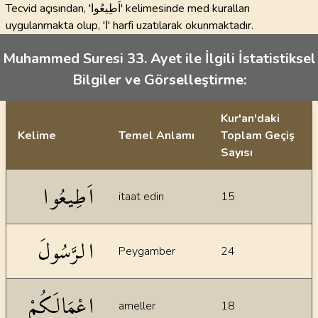
Tecvid açısından, 'اَطِيعُوا' kelimesinde med kuralları
uygulanmakta olup, 'ا' harfi uzatılarak okunmaktadır.
Muhammed Suresi 33. Ayet ile İlgili İstatistiksel
Bilgiler ve Görselleştirme:
Kur'an'daki
Kelime
Temel Anlamı
Toplam Geçiş
Sayısı
İstatiksel bilgiler
اَطِيعُوا
itaat edin
15
الرَّسُولَ
Peygamber
24
اعْمَالَكُمْ
ameller
18