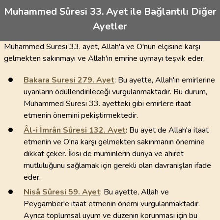
Muhammed Sûresi 33. Ayet ile Bağlantılı Diğer
Ayetler
Muhammed Suresi 33. ayet, Allah'a ve O'nun elçisine karşı
gelmekten sakınmayı ve Allah'ın emrine uymayı teşvik eder.
Bakara Suresi
279
. Ayet
: Bu ayette, Allah'ın emirlerine
uyanların ödüllendirileceği vurgulanmaktadır. Bu durum,
Muhammed Suresi 33. ayetteki gibi emirlere itaat
etmenin önemini pekiştirmektedir.
Âl-i İmrân Sûresi
132
. Ayet
: Bu ayet de Allah'a itaat
etmenin ve O'na karşı gelmekten sakınmanın önemine
dikkat çeker. İkisi de müminlerin dünya ve ahiret
mutluluğunu sağlamak için gerekli olan davranışları ifade
eder.
Nisâ Sûresi
59
. Ayet
: Bu ayette, Allah ve
Peygamber'e itaat etmenin önemi vurgulanmaktadır.
Ayrıca toplumsal uyum ve düzenin korunması için bu