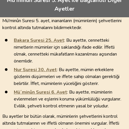
Mü'minûn Sûresi 5. Ayet ile Bağlantılı Diğer
Ayetler
Mü'minûn Suresi 5. ayet, inananların (müminlerin) şehvetlerini
kontrol altında tutmalarını bildirmektedir.
Bakara Suresi
25
. Ayet
: Bu ayette, cennetteki
nimetlerin müminler için saklandığı ifade edilir. İffetli
olmak, cennetteki mükafatların kazanılması açısından
önemlidir.
Nur Suresi
30
. Ayet
: Bu ayette, mümin erkeklere
gözlerini düşürmeleri ve iffete sahip olmaları gerektiği
belirtilir. İffet, müminlerin yüceliğini gösterir.
Mü´minûn Suresi
6
. Ayet
: Bu ayette, müminlerin
evlenmeleri ve eşlerini koruma yükümlülüğü vurgulanır.
Evlilik, şehveti kontrol etmenin yasal bir yoludur.
Bu ayetler bir bütün olarak, müminlerin şehvetlerini kontrol
altında tutmalarının ve iffetli olmanın önemini vurgular. İffetli