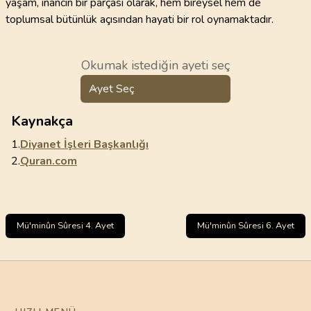
yaşam, inancın bir parçası olarak, hem bireysel hem de
toplumsal bütünlük açısından hayati bir rol oynamaktadır.
Okumak istediğin ayeti seç
Ayet Seç
Kaynakça
1.
Diyanet İşleri Başkanlığı
2.
Quran.com
Mü'minûn Sûresi 4. Ayet
Mü'minûn Sûresi 6. Ayet