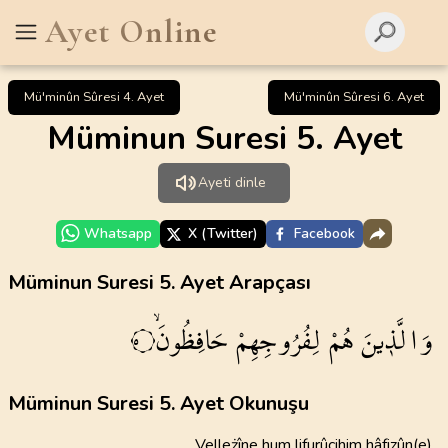
Ayet Online
Mü'minûn Sûresi 4. Ayet
Mü'minûn Sûresi 6. Ayet
Müminun Suresi 5. Ayet
Ayeti dinle
Whatsapp
X (Twitter)
Facebook
Müminun Suresi 5. Ayet Arapçası
وَالَّذ۪ينَ
هُمْ
لِفُرُوجِهِمْ
حَافِظُونَۙ
٥
Müminun Suresi 5. Ayet Okunuşu
Velleżîne hum lifurûcihim hâfizûn(e)