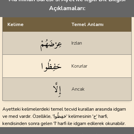
Açıklamaları:
Kelime
Temel Anlamı
Dil bilgisi açıklamaları
عِرْضَهُمْ
Irzları
حَفِظُوا
Korurlar
إِلَّا
Ancak
Ayetteki kelimelerdeki temel tecvid kuralları arasında idgam
ve med vardır. Özellikle, 'حَفِظُوا' kelimesinin 'ح' harfi,
kendisinden sonra gelen 'ا' harfi ile idgam edilerek okunabilir.