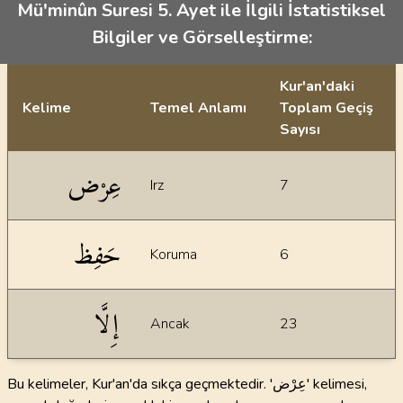
Mü'minûn Suresi 5. Ayet ile İlgili İstatistiksel
Bilgiler ve Görselleştirme:
Kur'an'daki
Kelime
Temel Anlamı
Toplam Geçiş
Sayısı
İstatiksel bilgiler
عِرْض
Irz
7
حَفِظ
Koruma
6
إِلَّا
Ancak
23
Bu kelimeler, Kur'an'da sıkça geçmektedir. 'عِرْض' kelimesi,