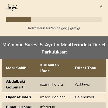
حَفِظ
6
Kelimelerin Kur'an'da geçiş grafiği
Mü'minûn Suresi 5. Ayetin Meallerindeki Dilsel
Farklılıklar:
Kullanılan
Meal Sahibi
Dilsel Tonu
İfade
Ayetin meallerindeki dilsel farklılıklar
Abdulbaki
ırzlarını korurlar
Açıklayıcı
Gölpınarlı
Diyanet İşleri
ırzlarını korurlar
Geleneksel
Elmalılı Hamdi
iffetlerini