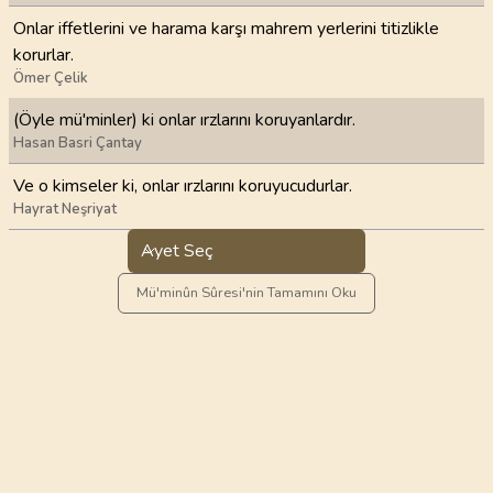
Onlar iffetlerini ve harama karşı mahrem yerlerini titizlikle
korurlar.
Ömer Çelik
(Öyle mü'minler) ki onlar ırzlarını koruyanlardır.
Hasan Basri Çantay
Ve o kimseler ki, onlar ırzlarını koruyucudurlar.
Hayrat Neşriyat
Ayet Seç
Mü'minûn Sûresi'nin Tamamını Oku