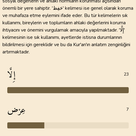
sosyal değerlerin ve ahlaki normların korunması açısından
önemli bir yere sahiptir. 'حَفِظ' kelimesi ise genel olarak koruma
ve muhafaza etme eylemini ifade eder. Bu tür kelimelerin sık
kullanımı, bireylerin ve toplumların ahlaki değerlerini koruma
ihtiyacını ve önemini vurgulamak amacıyla yapılmaktadır. 'إِلَّا'
kelimesinin ise sık kullanımı, ayetlerde istisna durumlarının
bildirilmesi için gereklidir ve bu da Kur'an'ın anlatım zenginliğini
artırmaktadır.
إِلَّا
23
عِرْض
7