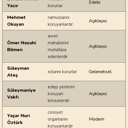
Edebi
Yazır
korurlar
Mehmet
namuslarını
Açıklayıcı
Okuyan
koruyanlardır
avret
Ömer Nasuhi
mahallerini
Açıklayıcı
Bilmen
muhafaza
edenlerdir
Süleyman
ırzlarını korurlar
Geleneksel
Ateş
edep yerlerini
Süleymaniye
koruyan
Açıklayıcı
Vakfı
kimselerdir
cinsiyet
Yaşar Nuri
organlarını
Modern
Öztürk
koruyanlardır