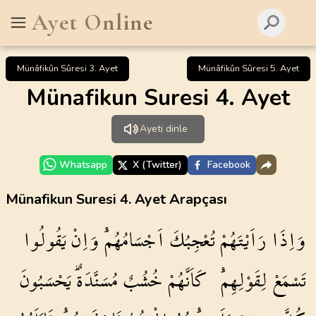
Ayet Online
Münâfikûn Sûresi 3. Ayet
Münâfikûn Sûresi 5. Ayet
Münafikun Suresi 4. Ayet
Ayeti dinle
Whatsapp
X (Twitter)
Facebook
Münafikun Suresi 4. Ayet Arapçası
وَاِذَا
رَاَيْتَهُمْ
تُعْجِبُكَ
اَجْسَامُهُمْۜ
وَاِنْ
يَقُولُوا
تَسْمَعْ
لِقَوْلِهِمْۜ
كَاَنَّهُمْ
خُشُبٌ
مُسَنَّدَةٌۜ
يَحْسَبُونَ