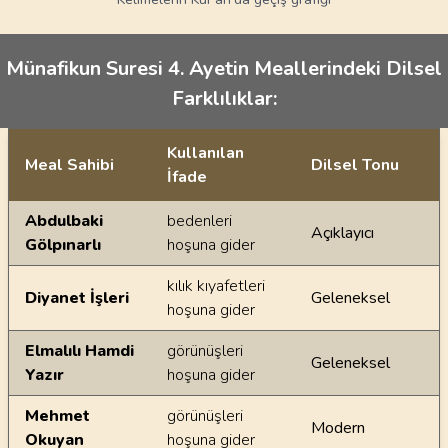
Münafikun Suresi 4. Ayetin Meallerindeki Dilsel
Farklılıklar:
Kullanılan
Meal Sahibi
Dilsel Tonu
İfade
Ayetin meallerindeki dilsel farklılıklar
Abdulbaki
bedenleri
Açıklayıcı
Gölpınarlı
hoşuna gider
kılık kıyafetleri
Diyanet İşleri
Geleneksel
hoşuna gider
Elmalılı Hamdi
görünüşleri
Geleneksel
Yazır
hoşuna gider
Mehmet
görünüşleri
Modern
Okuyan
hoşuna gider