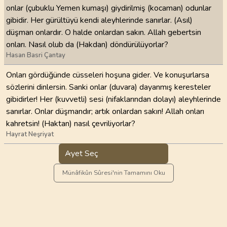
onlar (çubuklu Yemen kumaşı) giydirilmiş (kocaman) odunlar
gibidir. Her gürültüyü kendi aleyhlerinde sanırlar. (Asıl)
düşman onlardır. O halde onlardan sakın. Allah gebertsin
onları. Nasıl olub da (Hakdan) döndürülüyorlar?
Hasan Basri Çantay
Onları gördüğünde cüsseleri hoşuna gider. Ve konuşurlarsa
sözlerini dinlersin. Sanki onlar (duvara) dayanmış keresteler
gibidirler! Her (kuvvetli) sesi (nifaklarından dolayı) aleyhlerinde
sanırlar. Onlar düşmandır; artık onlardan sakın! Allah onları
kahretsin! (Haktan) nasıl çevriliyorlar?
Hayrat Neşriyat
Ayet Seç
Münâfikûn Sûresi'nin Tamamını Oku