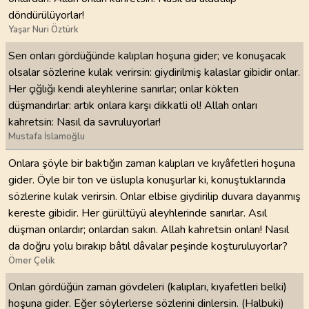
döndürülüyorlar!
Yaşar Nuri Öztürk
Sen onları gördüğünde kalıpları hoşuna gider; ve konuşacak
olsalar sözlerine kulak verirsin: giydirilmiş kalaslar gibidir onlar.
Her çığlığı kendi aleyhlerine sanırlar; onlar kökten
düşmandırlar: artık onlara karşı dikkatli ol! Allah onları
kahretsin: Nasıl da savruluyorlar!
Mustafa İslamoğlu
Onlara şöyle bir baktığın zaman kalıpları ve kıyâfetleri hoşuna
gider. Öyle bir ton ve üslupla konuşurlar ki, konuştuklarında
sözlerine kulak verirsin. Onlar elbise giydirilip duvara dayanmış
kereste gibidir. Her gürültüyü aleyhlerinde sanırlar. Asıl
düşman onlardır; onlardan sakın. Allah kahretsin onları! Nasıl
da doğru yolu bırakıp bâtıl dâvalar peşinde koşturuluyorlar?
Ömer Çelik
Onları gördüğün zaman gövdeleri (kalıpları, kıyafetleri belki)
hoşuna gider. Eğer söylerlerse sözlerini dinlersin. (Halbuki)