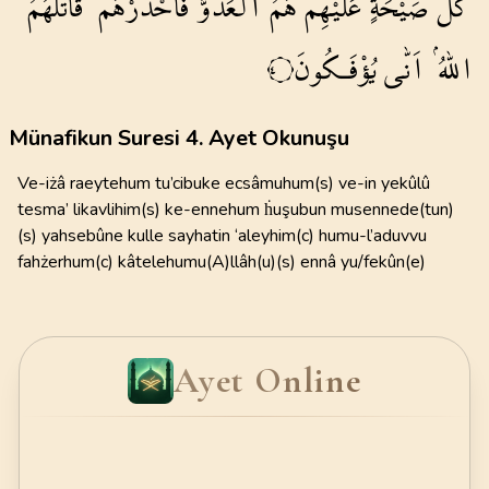
كُلَّ
صَيْحَةٍ
عَلَيْهِمْۜ
هُمُ
الْعَدُوُّ
فَاحْذَرْهُمْۜ
قَاتَلَهُمُ
اللّٰهُۘ
اَنّٰى
يُؤْفَـكُونَ
٤
Münafikun Suresi 4. Ayet Okunuşu
Ve-iżâ raeytehum tu’cibuke ecsâmuhum(s) ve-in yekûlû
tesma’ likavlihim(s) ke-ennehum ḣuşubun musennede(tun)
(s) yahsebûne kulle sayhatin ‘aleyhim(c) humu-l’aduvvu
fahżerhum(c) kâtelehumu(A)llâh(u)(s) ennâ yu/fekûn(e)
Ayet Online