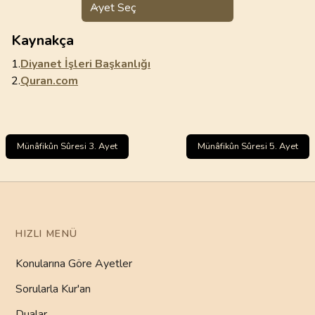
Ayet Seç
Kaynakça
1.
Diyanet İşleri Başkanlığı
2.
Quran.com
Münâfikûn Sûresi 3. Ayet
Münâfikûn Sûresi 5. Ayet
HIZLI MENÜ
Konularına Göre Ayetler
Sorularla Kur'an
Dualar