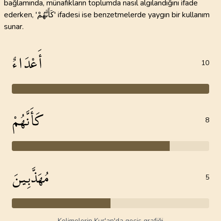
bağlamında, münafıkların toplumda nasıl algılandığını ifade
ederken, 'كَأَنَّهُمْ' ifadesi ise benzetmelerde yaygın bir kullanım
sunar.
أَعْدَاءٌ
10
كَأَنَّهُمْ
8
مُهَذَّبِينَ
5
Kelimelerin Kur'an'da geçiş grafiği