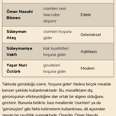
cisimleri seni
Ömer Nasuhi
taaccübe
Edebi
Bilmen
düşürür
Süleyman
cisimleri hoşuna
Geleneksel
Ateş
gider
Süleymaniye
kılık kıyafetleri
Açıklayıcı
Vakfı
hoşuna gider
Yaşar Nuri
gövdeleri
Modern
Öztürk
hoşuna gider
Tabloda görüldüğü üzere, 'hoşuna gider' ifadesi birçok mealde
benzer şekilde kullanılmaktadır. Bu, münafıkların dış
görünüşünün etkileyiciliğine dair ortak bir algının olduğunu
gösterir. Bununla birlikte, bazı meallerde 'cisimleri' ya da
'görünüşleri' gibi farklı kelimelerin kullanılması, dil açısından
zengin bir çeşitlilik sunmaktadır. Örneğin, Ömer Nasuhi