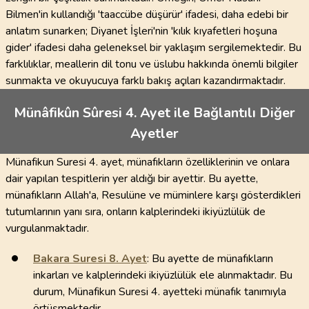
Bilmen'in kullandığı 'taaccübe düşürür' ifadesi, daha edebi bir
anlatım sunarken; Diyanet İşleri'nin 'kılık kıyafetleri hoşuna
gider' ifadesi daha geleneksel bir yaklaşım sergilemektedir. Bu
farklılıklar, meallerin dil tonu ve üslubu hakkında önemli bilgiler
sunmakta ve okuyucuya farklı bakış açıları kazandırmaktadır.
Münâfikûn Sûresi 4. Ayet ile Bağlantılı Diğer
Ayetler
Münafikun Suresi 4. ayet, münafıkların özelliklerinin ve onlara
dair yapılan tespitlerin yer aldığı bir ayettir. Bu ayette,
münafıkların Allah'a, Resulüne ve müminlere karşı gösterdikleri
tutumlarının yanı sıra, onların kalplerindeki ikiyüzlülük de
vurgulanmaktadır.
Bakara Suresi
8
. Ayet
: Bu ayette de münafıkların
inkarları ve kalplerindeki ikiyüzlülük ele alınmaktadır. Bu
durum, Münafikun Suresi 4. ayetteki münafık tanımıyla
örtüşmektedir.