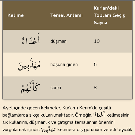
Kur'an'daki
Kelime
Temel Anlamı
Toplam Geçiş
Sayısı
İstatiksel bilgiler
أَعْدَاءٌ
düşman
10
مُهَذَّبِينَ
hoşuna giden
5
كَأَنَّهُمْ
sanki
8
Ayet içinde geçen kelimeler, Kur'an-ı Kerim'de çeşitli
bağlamlarda sıkça kullanılmaktadır. Örneğin, 'أَعْدَاءٌ' kelimesinin
sık kullanımı, düşmanlık ve çatışma temalarının önemini
vurgulamak içindir. 'مُهَذَّبِينَ' kelimesi, dış görünüm ve etkileyicilik