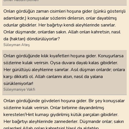
Ömer Nasuhi Bilmen
Onları gördüğün zaman cisimleri hoşuna gider (çünkü gösterişli
adamlardır,) konuşsalar sözlerini dinlersin, onlar dayatılmış
odunlar gibidirler. Her bağırtıyı kendi aleyhlerinde sanırlar.
Onlar düşmandır, onlardan sakın. Allah onları kahretsin, nasıl
da (haktan) döndürülüyorlar?
Süleyman Ateş
Onları gördüğünde kılık kıyafetleri hoşuna gider. Konuşurlarsa
sözlerine kulak verirsin. Oysa duvara dayalı kalas gibidirler.
Her gürültüyü aleyhlerine sanırlar. Asıl düşman onlardır; onlara
karşı dikkatli ol. Allah canlarını alsın, nasıl da yalana
sürükleniyorlar!
Süleymaniye Vakfı
Onları gördüğünde gövdeleri hoşuna gider. Bir şey konuşsalar
sözlerine kulak verirsin. Onlar birbirine dayandırılmış
keresteler/Hint kumaşı giydirilmiş kütük parçaları gibidirler.
Her bağırtıyı aleyhlerinde zannederler. Düşmandır onlar; sakın
onlardan! Allah onları kahretsin! Nasıl da aldatılıp