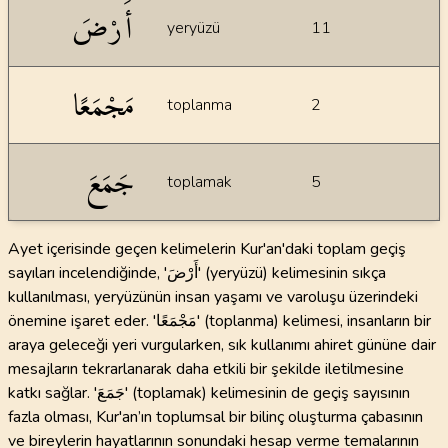
İstatiksel bilgiler
أَرْضَ
yeryüzü
11
مَجْمَعًا
toplanma
2
جَمَعَ
toplamak
5
Ayet içerisinde geçen kelimelerin Kur'an'daki toplam geçiş
sayıları incelendiğinde, 'أَرْضَ' (yeryüzü) kelimesinin sıkça
kullanılması, yeryüzünün insan yaşamı ve varoluşu üzerindeki
önemine işaret eder. 'مَجْمَعًا' (toplanma) kelimesi, insanların bir
araya geleceği yeri vurgularken, sık kullanımı ahiret gününe dair
mesajların tekrarlanarak daha etkili bir şekilde iletilmesine
katkı sağlar. 'جَمَعَ' (toplamak) kelimesinin de geçiş sayısının
fazla olması, Kur'an’ın toplumsal bir bilinç oluşturma çabasının
ve bireylerin hayatlarının sonundaki hesap verme temalarının