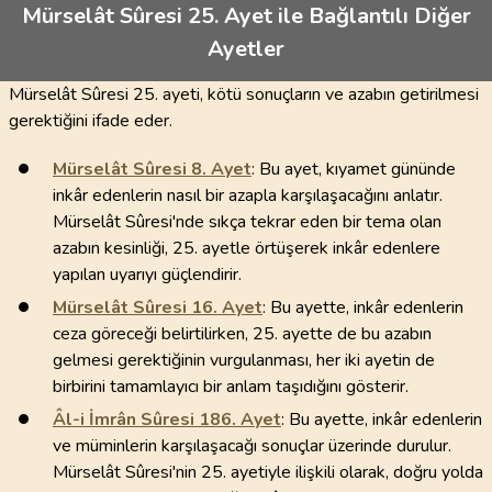
Mürselât Sûresi 25. Ayet ile Bağlantılı Diğer
Ayetler
Mürselât Sûresi 25. ayeti, kötü sonuçların ve azabın getirilmesi
gerektiğini ifade eder.
Mürselât Sûresi
8
. Ayet
: Bu ayet, kıyamet gününde
inkâr edenlerin nasıl bir azapla karşılaşacağını anlatır.
Mürselât Sûresi'nde sıkça tekrar eden bir tema olan
azabın kesinliği, 25. ayetle örtüşerek inkâr edenlere
yapılan uyarıyı güçlendirir.
Mürselât Sûresi
16
. Ayet
: Bu ayette, inkâr edenlerin
ceza göreceği belirtilirken, 25. ayette de bu azabın
gelmesi gerektiğinin vurgulanması, her iki ayetin de
birbirini tamamlayıcı bir anlam taşıdığını gösterir.
Âl-i İmrân Sûresi
186
. Ayet
: Bu ayette, inkâr edenlerin
ve müminlerin karşılaşacağı sonuçlar üzerinde durulur.
Mürselât Sûresi'nin 25. ayetiyle ilişkili olarak, doğru yolda