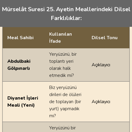
Mürselât Suresi 25. Ayetin Meallerindeki Dilsel
Farklılıklar:
Kullanılan
Meal Sahibi
Dilsel Tonu
İfade
Ayetin meallerindeki dilsel farklılıklar
Yeryüzünü, bir
Abdulbaki
toplantı yeri
Açıklayıcı
Gölpınarlı
olarak halk
etmedik mi?
Biz yeryüzünü
dirileri de ölüleri
Diyanet İşleri
de toplayan (bir
Açıklayıcı
Meali (Yeni)
yurt) yapmadık
mı?
Yeryüzünü bir