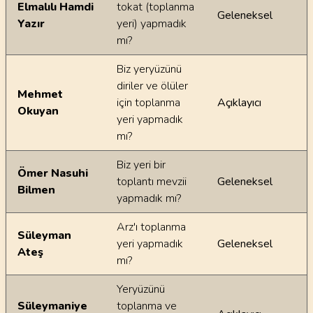
Elmalılı Hamdi
tokat (toplanma
Geleneksel
Yazır
yeri) yapmadık
mı?
Biz yeryüzünü
diriler ve ölüler
Mehmet
için toplanma
Açıklayıcı
Okuyan
yeri yapmadık
mı?
Biz yeri bir
Ömer Nasuhi
toplantı mevzii
Geleneksel
Bilmen
yapmadık mı?
Arz'ı toplanma
Süleyman
yeri yapmadık
Geleneksel
Ateş
mı?
Yeryüzünü
Süleymaniye
toplanma ve