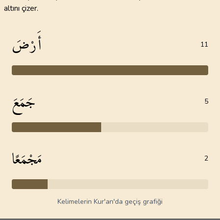
altını çizer.
أَرْضَ
11
جَمَعَ
5
مَجْمَعًا
2
Kelimelerin Kur'an'da geçiş grafiği