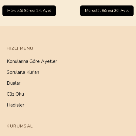
Mürselât Sûresi 24. Ayet
Mürselât Sûresi 26. Ayet
HIZLI MENÜ
Konularına Göre Ayetler
Sorularla Kur'an
Dualar
Cüz Oku
Hadisler
KURUMSAL