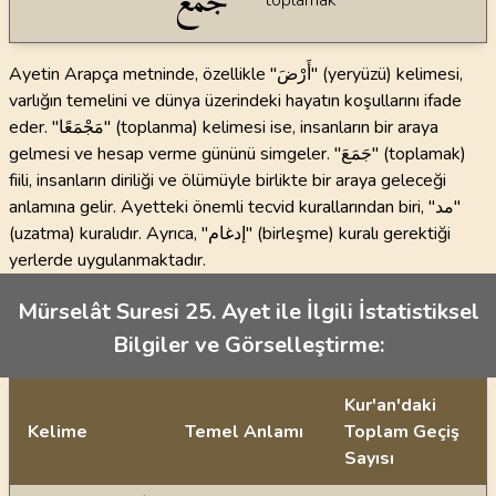
جَمَعَ
toplamak
Ayetin Arapça metninde, özellikle "أَرْضَ" (yeryüzü) kelimesi,
varlığın temelini ve dünya üzerindeki hayatın koşullarını ifade
eder. "مَجْمَعًا" (toplanma) kelimesi ise, insanların bir araya
gelmesi ve hesap verme gününü simgeler. "جَمَعَ" (toplamak)
fiili, insanların diriliği ve ölümüyle birlikte bir araya geleceği
anlamına gelir. Ayetteki önemli tecvid kurallarından biri, "مد"
(uzatma) kuralıdır. Ayrıca, "إدغام" (birleşme) kuralı gerektiği
yerlerde uygulanmaktadır.
Mürselât Suresi 25. Ayet ile İlgili İstatistiksel
Bilgiler ve Görselleştirme:
Kur'an'daki
Kelime
Temel Anlamı
Toplam Geçiş
Sayısı