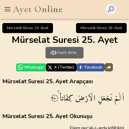
Ayet Online
Mürselât Sûresi 24. Ayet
Mürselât Sûresi 26. Ayet
Mürselat Suresi 25. Ayet
Ayeti dinle
Whatsapp
X (Twitter)
Facebook
Mürselat Suresi 25. Ayet Arapçası
اَلَمْ
نَجْعَلِ
الْاَرْضَ
كِفَاتاًۙ
٢٥
Mürselat Suresi 25. Ayet Okunuşu
Elem nec’ali-l-arda kifâtâ(n)