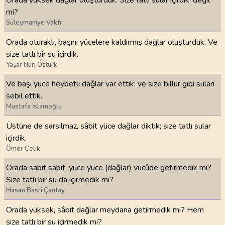
Orada yüksek dağlar oluşturduk. Size tatlı sular içirdik, değil
mi?
Süleymaniye Vakfı
Orada oturaklı, başını yücelere kaldırmış dağlar oluşturduk. Ve
size tatlı bir su içirdik.
Yaşar Nuri Öztürk
Ve başı yüce heybetli dağlar var ettik; ve size billur gibi suları
sebil ettik.
Mustafa İslamoğlu
Üstüne de sarsılmaz, sâbit yüce dağlar diktik; size tatlı sular
içirdik.
Ömer Çelik
Orada sabit sabit, yüce yüce (dağlar) vücûde getirmedik mi?
Size tatlı bir su da içirmedik mi?
Hasan Basri Çantay
Orada yüksek, sâbit dağlar meydana getirmedik mi? Hem
size tatlı bir su içirmedik mi?