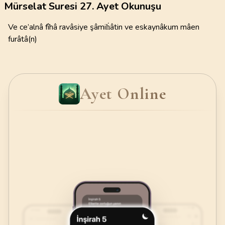
Mürselat Suresi 27. Ayet Okunuşu
Ve ce’alnâ fîhâ ravâsiye şâmiḣâtin ve eskaynâkum mâen
furâtâ(n)
Ayet Online