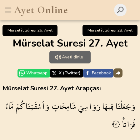
Ayet Online
Mürselât Sûresi 26. Ayet
Mürselât Sûresi 28. Ayet
Mürselat Suresi 27. Ayet
Ayeti dinle
Whatsapp
X (Twitter)
Facebook
Mürselat Suresi 27. Ayet Arapçası
وَجَعَلْنَا
ف۪يهَا
رَوَاسِيَ
شَامِخَاتٍ
وَاَسْقَيْنَاكُمْ
مَٓاءً
فُرَاتاًۜ
٢٧