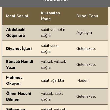
Kullanılan
Meal Sahibi
Dilsel Tonu
İfade
Ayetin meallerindeki dilsel farklılıklar
Abdulbaki
sabit ve metin
Açıklayıcı
Gölpınarlı
dağlar
sabit yüce
Diyanet İşleri
Geleneksel
dağlar
Elmalılı Hamdi
yüksek yüksek
Geleneksel
Yazır
dağlar
Mehmet
sabit ağırlıklar
Modern
Okuyan
Ömer Nasuhi
yüksek, sabit
Geleneksel
Bilmen
dağlar
Süleyman
yüksek yüksek