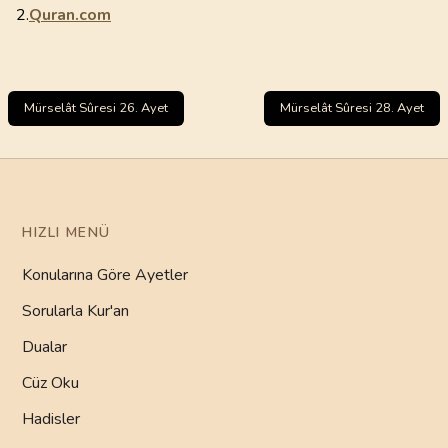
2.
Quran.com
Mürselât Sûresi 26. Ayet
Mürselât Sûresi 28. Ayet
HIZLI MENÜ
Konularına Göre Ayetler
Sorularla Kur'an
Dualar
Cüz Oku
Hadisler