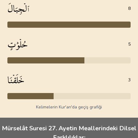
ٱلۡجِبَالَ
8
حُلۡوَٰتٍ
5
خَلَقۡنَا
3
Kelimelerin Kur'an'da geçiş grafiği
Mürselât Suresi 27. Ayetin Meallerindeki Dilsel
Farklılıklar: