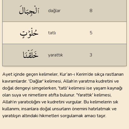
İstatiksel bilgiler
ٱلۡجِبَالَ
dağlar
8
حُلۡوَٰتٍ
tatlı
5
خَلَقۡنَا
yarattık
3
Ayet içinde geçen kelimeler, Kur’an-ı Kerim’de sıkça rastlanan
kavramlardır. 'Dağlar' kelimesi, Allah’ın yaratma kudretini ve
doğal dengeyi simgelerken, 'tatlı' kelimesi ise yaşam kaynağı
olan suya ve nimetlere atıfta bulunur. 'Yarattık' kelimesi,
Allah’ın yaratıcılığını ve kudretini vurgular. Bu kelimelerin sık
kullanımı, insanlara doğal unsurların önemini hatırlatmak ve
yaratılışın altındaki hikmetleri sorgulamak amacı taşır.