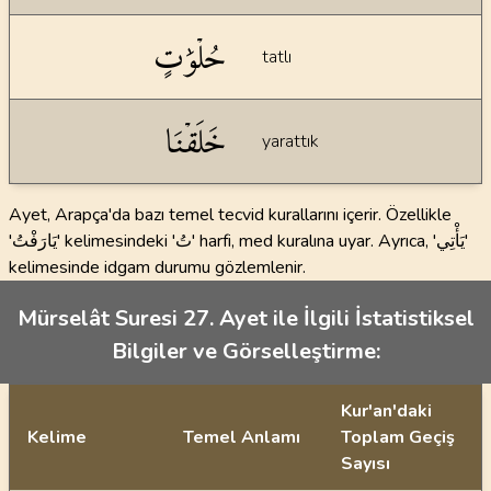
حُلۡوَٰتٍ
tatlı
خَلَقۡنَا
yarattık
Ayet, Arapça'da bazı temel tecvid kurallarını içerir. Özellikle
'يَارَفْتُ' kelimesindeki 'تُ' harfi, med kuralına uyar. Ayrıca, 'يَأْتِي'
kelimesinde idgam durumu gözlemlenir.
Mürselât Suresi 27. Ayet ile İlgili İstatistiksel
Bilgiler ve Görselleştirme:
Kur'an'daki
Kelime
Temel Anlamı
Toplam Geçiş
Sayısı