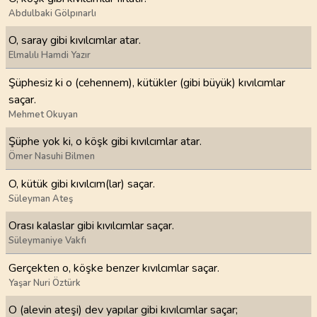
Abdulbaki Gölpınarlı
O, saray gibi kıvılcımlar atar.
Elmalılı Hamdi Yazır
Şüphesiz ki o (cehennem), kütükler (gibi büyük) kıvılcımlar
saçar.
Mehmet Okuyan
Şüphe yok ki, o köşk gibi kıvılcımlar atar.
Ömer Nasuhi Bilmen
O, kütük gibi kıvılcım(lar) saçar.
Süleyman Ateş
Orası kalaslar gibi kıvılcımlar saçar.
Süleymaniye Vakfı
Gerçekten o, köşke benzer kıvılcımlar saçar.
Yaşar Nuri Öztürk
O (alevin ateşi) dev yapılar gibi kıvılcımlar saçar;