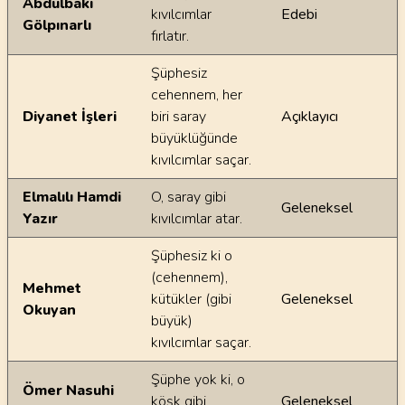
Abdulbaki
kıvılcımlar
Edebi
Gölpınarlı
fırlatır.
Şüphesiz
cehennem, her
Diyanet İşleri
biri saray
Açıklayıcı
büyüklüğünde
kıvılcımlar saçar.
Elmalılı Hamdi
O, saray gibi
Geleneksel
Yazır
kıvılcımlar atar.
Şüphesiz ki o
(cehennem),
Mehmet
kütükler (gibi
Geleneksel
Okuyan
büyük)
kıvılcımlar saçar.
Şüphe yok ki, o
Ömer Nasuhi
köşk gibi
Geleneksel