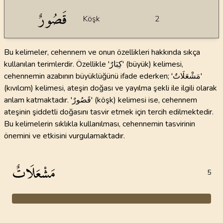
قَصُورٌ
Köşk
2
Bu kelimeler, cehennem ve onun özellikleri hakkında sıkça
kullanılan terimlerdir. Özellikle 'كِبَارٌ' (büyük) kelimesi,
cehennemin azabının büyüklüğünü ifade ederken; 'مَشْعَلَاتٌ'
(kıvılcım) kelimesi, ateşin doğası ve yayılma şekli ile ilgili olarak
anlam katmaktadır. 'قَصُورٌ' (köşk) kelimesi ise, cehennem
ateşinin şiddetli doğasını tasvir etmek için tercih edilmektedir.
Bu kelimelerin sıklıkla kullanılması, cehennemin tasvirinin
önemini ve etkisini vurgulamaktadır.
مَشْعَلَاتٌ
5