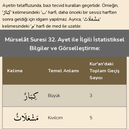
Ayetin telaffuzunda, bazı tecvid kuralları geçerlidir. Örneğin,
'كِبَارٌ' kelimesindeki 'ب' harfi, daha önceki bir sessiz harften
sonra geldiği için idgam yapılmaz. Ayrıca, 'مَشْعَلَاتٌ'
kelimesindeki 'م' harfi de med ile uzatılır.
Mürselât Suresi 32. Ayet ile İlgili İstatistiksel
Bilgiler ve Görselleştirme:
Kur'an'daki
Kelime
Temel Anlamı
Toplam Geçiş
Sayısı
İstatiksel bilgiler
كِبَارٌ
Büyük
3
مَشْعَلَاتٌ
Kıvılcım
5