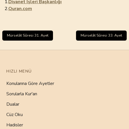
1.
Diyanet İşleri Başkanlığı
2.
Quran.com
Mürselât Sûresi 31. Ayet
Mürselât Sûresi 33. Ayet
HIZLI MENÜ
Konularına Göre Ayetler
Sorularla Kur'an
Dualar
Cüz Oku
Hadisler