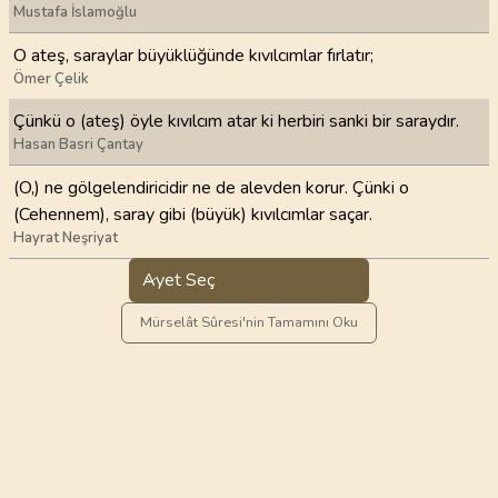
Mustafa İslamoğlu
O ateş, saraylar büyüklüğünde kıvılcımlar fırlatır;
Ömer Çelik
Çünkü o (ateş) öyle kıvılcım atar ki herbiri sanki bir saraydır.
Hasan Basri Çantay
(O,) ne gölgelendiricidir ne de alevden korur. Çünki o
(Cehennem), saray gibi (büyük) kıvılcımlar saçar.
Hayrat Neşriyat
Ayet Seç
Mürselât Sûresi'nin Tamamını Oku