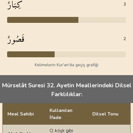
كِبَارٌ
3
قَصُورٌ
2
Kelimelerin Kur'an'da geçiş grafiği
Mürselât Suresi 32. Ayetin Meallerindeki Dilsel
Farklılıklar:
Kullanılan
Meal Sahibi
Dilsel Tonu
İfade
Ayetin meallerindeki dilsel farklılıklar
O, köşk gibi