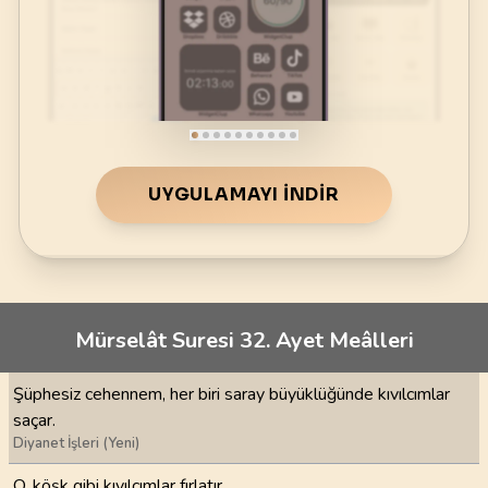
UYGULAMAYI İNDIR
Mürselât Suresi 32. Ayet Meâlleri
Şüphesiz cehennem, her biri saray büyüklüğünde kıvılcımlar
saçar.
Diyanet İşleri (Yeni)
O, köşk gibi kıvılcımlar fırlatır.