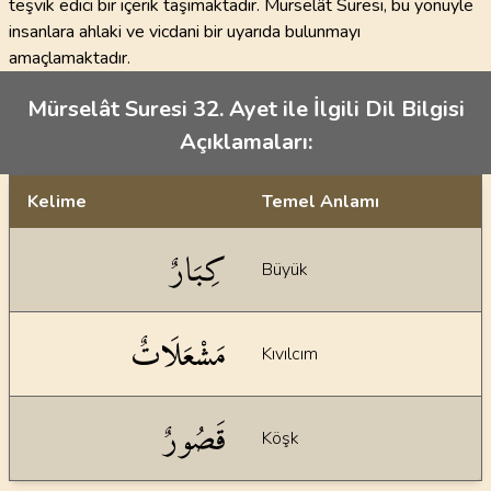
teşvik edici bir içerik taşımaktadır. Mürselât Suresi, bu yönüyle
insanlara ahlaki ve vicdani bir uyarıda bulunmayı
amaçlamaktadır.
Mürselât Suresi 32. Ayet ile İlgili Dil Bilgisi
Açıklamaları:
Kelime
Temel Anlamı
Dil bilgisi açıklamaları
كِبَارٌ
Büyük
مَشْعَلَاتٌ
Kıvılcım
قَصُورٌ
Köşk