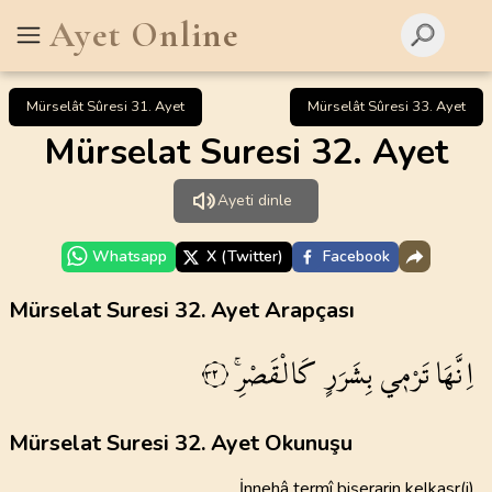
Ayet Online
Mürselât Sûresi 31. Ayet
Mürselât Sûresi 33. Ayet
Mürselat Suresi 32. Ayet
Ayeti dinle
Whatsapp
X (Twitter)
Facebook
Mürselat Suresi 32. Ayet Arapçası
اِنَّهَا
تَرْم۪ي
بِشَرَرٍ
كَالْقَصْرِۚ
٣٢
Mürselat Suresi 32. Ayet Okunuşu
İnnehâ termî bişerarin kelkasr(i)