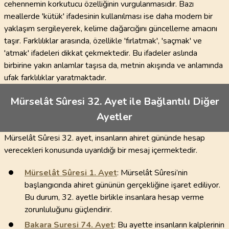
cehennemin korkutucu özelliğinin vurgulanmasıdır. Bazı
meallerde 'kütük' ifadesinin kullanılması ise daha modern bir
yaklaşım sergileyerek, kelime dağarcığını güncelleme amacını
taşır. Farklılıklar arasında, özellikle 'fırlatmak', 'saçmak' ve
'atmak' ifadeleri dikkat çekmektedir. Bu ifadeler aslında
birbirine yakın anlamlar taşısa da, metnin akışında ve anlamında
ufak farklılıklar yaratmaktadır.
Mürselât Sûresi 32. Ayet ile Bağlantılı Diğer
Ayetler
Mürselât Sûresi 32. ayet, insanların ahiret gününde hesap
verecekleri konusunda uyarıldığı bir mesaj içermektedir.
Mürselât Sûresi
1
. Ayet
: Mürselât Sûresi’nin
başlangıcında ahiret gününün gerçekliğine işaret ediliyor.
Bu durum, 32. ayetle birlikle insanlara hesap verme
zorunluluğunu güçlendirir.
Bakara Suresi
74
. Ayet
: Bu ayette insanların kalplerinin