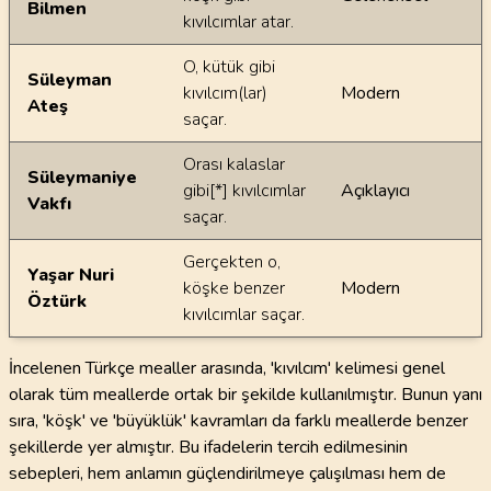
Bilmen
kıvılcımlar atar.
O, kütük gibi
Süleyman
kıvılcım(lar)
Modern
Ateş
saçar.
Orası kalaslar
Süleymaniye
gibi[*] kıvılcımlar
Açıklayıcı
Vakfı
saçar.
Gerçekten o,
Yaşar Nuri
köşke benzer
Modern
Öztürk
kıvılcımlar saçar.
İncelenen Türkçe mealler arasında, 'kıvılcım' kelimesi genel
olarak tüm meallerde ortak bir şekilde kullanılmıştır. Bunun yanı
sıra, 'köşk' ve 'büyüklük' kavramları da farklı meallerde benzer
şekillerde yer almıştır. Bu ifadelerin tercih edilmesinin
sebepleri, hem anlamın güçlendirilmeye çalışılması hem de