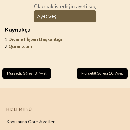
Okumak istediğin ayeti seç
Ayet Seç
Kaynakça
1.
Diyanet İşleri Başkanlığı
2.
Quran.com
Mürselât Sûresi 8. Ayet
Mürselât Sûresi 10. Ayet
HIZLI MENÜ
Konularına Göre Ayetler