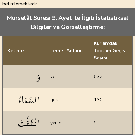
betimlemektedir.
Mürselât Suresi 9. Ayet ile İlgili İstatistiksel
Bilgiler ve Görselleştirme:
Kur'an'daki
Kelime
Temel Anlamı
Toplam Geçiş
Sayısı
İstatiksel bilgiler
وَ
ve
632
السَّمَاءُ
gök
130
انْشَقَّتْ
yarıldı
9