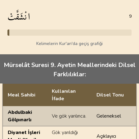
انْشَقَّتْ
9
Kelimelerin Kur'an'da geçiş grafiği
Mürselât Suresi 9. Ayetin Meallerindeki Dilsel
Farklılıklar:
Kullanılan
Meal Sahibi
Dilsel Tonu
İfade
Ayetin meallerindeki dilsel farklılıklar
Abdulbaki
Ve gök yarılınca.
Geleneksel
Gölpınarlı
Diyanet İşleri
Gök yarıldığı
Açıklayıcı