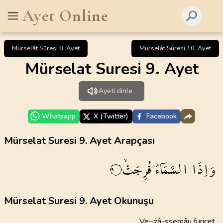
Ayet Online
Mürselât Sûresi 8. Ayet
Mürselât Sûresi 10. Ayet
Mürselat Suresi 9. Ayet
Ayeti dinle
Whatsapp
X (Twitter)
Facebook
Mürselat Suresi 9. Ayet Arapçası
وَاِذَا
السَّمَٓاءُ
فُرِجَتْۙ
٩
Mürselat Suresi 9. Ayet Okunuşu
Ve-iżâ-ssemâu furicet