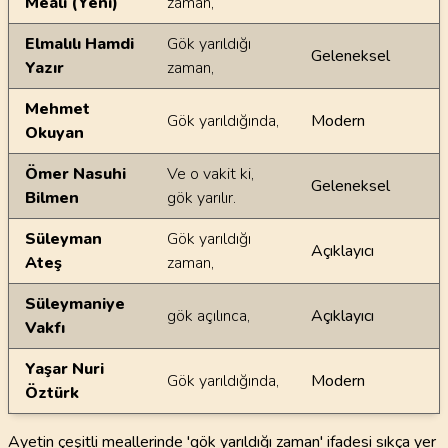
Meali (Yeni)
zaman,
Elmalılı Hamdi
Gök yarıldığı
Geleneksel
Yazır
zaman,
Mehmet
Gök yarıldığında,
Modern
Okuyan
Ömer Nasuhi
Ve o vakit ki,
Geleneksel
Bilmen
gök yarılır.
Süleyman
Gök yarıldığı
Açıklayıcı
Ateş
zaman,
Süleymaniye
gök açılınca,
Açıklayıcı
Vakfı
Yaşar Nuri
Gök yarıldığında,
Modern
Öztürk
Ayetin çeşitli meallerinde 'gök yarıldığı zaman' ifadesi sıkça yer