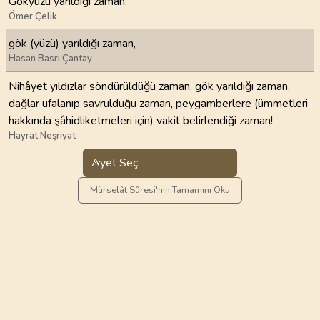
Gökyüzü yarıldığı zaman,
Ömer Çelik
gök (yüzü) yarıldığı zaman,
Hasan Basri Çantay
Nihâyet yıldızlar söndürüldüğü zaman, gök yarıldığı zaman,
dağlar ufalanıp savrulduğu zaman, peygamberlere (ümmetleri
hakkında şâhidliketmeleri için) vakit belirlendiği zaman!
Hayrat Neşriyat
Ayet Seç
Mürselât Sûresi'nin Tamamını Oku