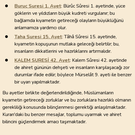
Buruc Suresi
1
. Ayet
: Bürûc Sûresi 1. ayetinde, yüce
göklerin ve yıldızların büyük kudreti vurgulanır; bu
bağlamda kıyametin getireceği olayların büyüklüğünü
anlamamıza yardımcı olur.
Taha Suresi
15
. Ayet
: Tâhâ Sûresi 15. ayetinde,
kıyametin kopuşunun mutlaka geleceği belirtilir; bu,
insanların dikkatlerini ve hazırlıklarını artırmalıdır.
KALEM SURESİ
42
. Ayet
: Kalem Sûresi 42. ayetinde
de ahiret gününün dehşeti ve insanların karşılaşacağı zor
durumlar ifade edilir; böylece Mürselât 9. ayeti ile benzer
bir uyarı yapılmaktadır.
Bu ayetler birlikte değerlendirildiğinde, Müslümanların
kıyametin getireceği zorluklar ve bu zorluklara hazırlıklı olmanın
gerekliliği konusunda bilinçlenmesi gerektiği anlaşılmaktadır.
Kuran'daki bu benzer mesajlar, toplumu uyarmak ve ahiret
bilincini güçlendirmek amacı taşımaktadır.