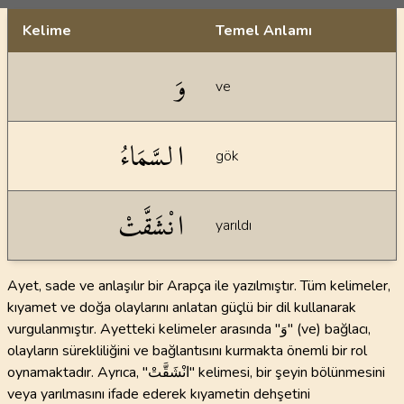
Kelime
Temel Anlamı
Dil bilgisi açıklamaları
وَ
ve
السَّمَاءُ
gök
انْشَقَّتْ
yarıldı
Ayet, sade ve anlaşılır bir Arapça ile yazılmıştır. Tüm kelimeler,
kıyamet ve doğa olaylarını anlatan güçlü bir dil kullanarak
vurgulanmıştır. Ayetteki kelimeler arasında "وَ" (ve) bağlacı,
olayların sürekliliğini ve bağlantısını kurmakta önemli bir rol
oynamaktadır. Ayrıca, "انْشَقَّتْ" kelimesi, bir şeyin bölünmesini
veya yarılmasını ifade ederek kıyametin dehşetini