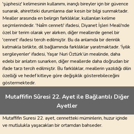
'şüphesiz' kelimesinin kullanımı, inançlı bireyler için bir güvence
sunarak, ahiretteki durumlarına dair kesin bir bilgi sunmaktadır.
Mealler arasında en belirgin farklılıklar, kullanılan kelime
seçimlerindedir. 'Naîm cenneti' ifadesi, Diyanet İşleri Meali'nde
özel bir terim olarak yer alırken, diğer meallerde genel bir
'cennet' ifadesi tercih edilmiştir. Bu da anlamda bir derinlik
katmakla birlikte, dil bağlamında farklılıklar yaratmaktadır. 'İyilik
sergileyenler' ifadesi, Yaşar Nuri Öztürk’ün mealinde, daha
edebi bir anlatım sunarken, diğer meallerde daha doğrudan bir
ifade tarzı tercih edilmiştir. Bu farklılıklar, meallerin yazıldığı dilin
özelliği ve hedef kitleye göre değişiklik gösterebileceğini
göstermektedir.
Mutaffifin Sûresi 22. Ayet ile Bağlantılı Diğer
Ayetler
Mutaffifin Suresi 22. ayet, cennetteki müminlerin, huzur içinde
ve mutlulukla yaşacakları bir ortamdan bahseder.