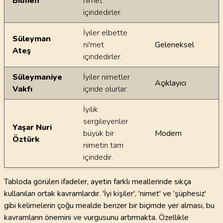
Bilmen
nîmet
içindedirler.
İyiler elbette
Süleyman
ni'met
Geleneksel
Ateş
içindedirler.
Süleymaniye
İyiler nimetler
Açıklayıcı
Vakfı
içinde olurlar.
İyilik
sergileyenler
Yaşar Nuri
büyük bir
Modern
Öztürk
nimetin tam
içindedir.
Tabloda görülen ifadeler, ayetin farklı meallerinde sıkça
kullanılan ortak kavramlardır. 'İyi kişiler', 'nimet' ve 'şüphesiz'
gibi kelimelerin çoğu mealde benzer bir biçimde yer alması, bu
kavramların önemini ve vurgusunu artırmakta. Özellikle