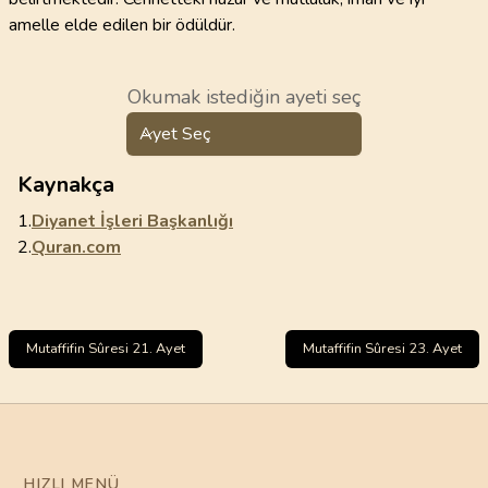
amelle elde edilen bir ödüldür.
Okumak istediğin ayeti seç
Ayet Seç
Kaynakça
1.
Diyanet İşleri Başkanlığı
2.
Quran.com
Mutaffifin Sûresi 21. Ayet
Mutaffifin Sûresi 23. Ayet
HIZLI MENÜ