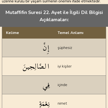
üzerine kurulu bir yaşam sürmenin önemini ifade etmektedir.
Mutaffifin Suresi 22. Ayet ile İlgili Dil Bilgisi
Açıklamaları:
Kelime
Temel Anlamı
Dil bilgisi açıklamaları
إِنَّ
şüphesiz
الصَّالِحِينَ
iyi kişiler
فِي
içinde
نِعْمَةٍ
nimet