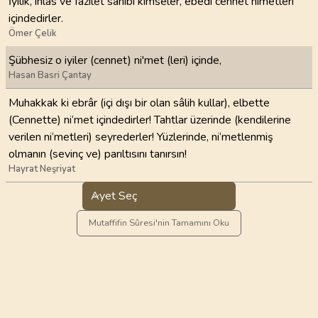
İyilik, ihlas ve fazilet sahibi kimseler, ebedî cennet nimetleri
içindedirler.
Ömer Çelik
Şübhesiz o iyiler (cennet) ni'met (leri) içinde,
Hasan Basri Çantay
Muhakkak ki ebrâr (içi dışı bir olan sâlih kullar), elbette
(Cennette) ni‘met içindedirler! Tahtlar üzerinde (kendilerine
verilen ni‘metleri) seyrederler! Yüzlerinde, ni‘metlenmiş
olmanın (sevinç ve) parıltısını tanırsın!
Hayrat Neşriyat
Ayet Seç
Mutaffifin Sûresi'nin Tamamını Oku