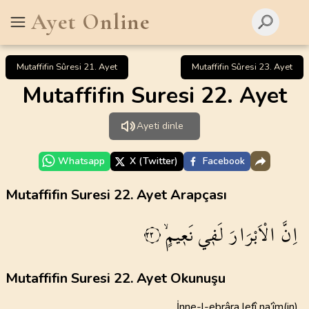
Ayet Online
Mutaffifin Sûresi 21. Ayet
Mutaffifin Sûresi 23. Ayet
Mutaffifin Suresi 22. Ayet
Ayeti dinle
Whatsapp
X (Twitter)
Facebook
Mutaffifin Suresi 22. Ayet Arapçası
اِنَّ
الْاَبْرَارَ
لَف۪ي
نَع۪يمٍۙ
٢٢
Mutaffifin Suresi 22. Ayet Okunuşu
İnne-l-ebrâra lefî na’îm(in)