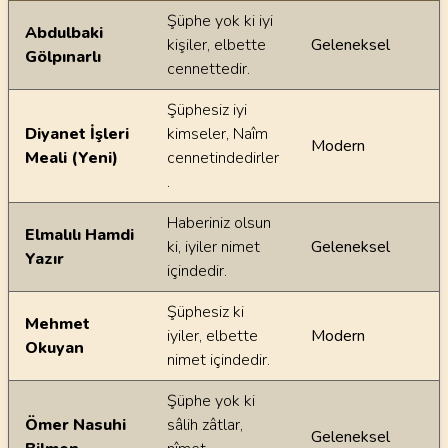
Ayetin meallerindeki dilsel farklılıklar
Şüphe yok ki iyi
Abdulbaki
kişiler, elbette
Geleneksel
Gölpınarlı
cennettedir.
Şüphesiz iyi
Diyanet İşleri
kimseler, Naîm
Modern
Meali (Yeni)
cennetindedirler
.
Haberiniz olsun
Elmalılı Hamdi
ki, iyiler nimet
Geleneksel
Yazır
içindedir.
Şüphesiz ki
Mehmet
iyiler, elbette
Modern
Okuyan
nimet içindedir.
Şüphe yok ki
Ömer Nasuhi
sâlih zâtlar,
Geleneksel