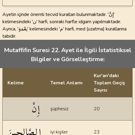
Ayetin içinde önemli tecvid kuralları bulunmaktadır. 'إِنَّ'
kelimesindeki 'ن' harfi, sonraki harfle idgam yapılmaktadır.
Ayrıca, 'نِعْمَةٍ' kelimesindeki 'م' harfi, med (uzatma) kurallarına
tabidir.
Mutaffifin Suresi 22. Ayet ile İlgili İstatistiksel
Bilgiler ve Görselleştirme:
Kur'an'daki
Kelime
Temel Anlamı
Toplam Geçiş
Sayısı
İstatiksel bilgiler
إِنَّ
şüphesiz
20
الصَّالِحِينَ
iyi kişiler
23