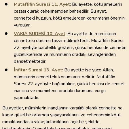
Mutaffifin Suresi
11
. Ayet
: Bu ayette, kötü amellerin
cezası olarak cehennemden bahsedilir. Bu ayet,
cennetteki huzurun, kötü amellerden korunmanın önemini
vurgular.
VAKIA SURESİ
10
. Ayet
: Bu ayette de müminlerin
cennetteki durumu tasvir edilmektedir. Mutaffifin Suresi
22. ayetiyle paralellik gösterir, çünkü her ikisi de cennetin
güzelliklerinde ve müminlerin oradaki sevinçlerinden
bahsetmektedir.
İnfitar Suresi
13
. Ayet
: Bu ayette ise yüce Allah,
müminlerin cennetteki konumlarını belirtir. Mutaffifin
Suresi 22. ayetiyle bağlantılıdır, çünkü her ikisi de cennet
inancına ve müminlerin oradaki durumuna vurgu
yapmaktadır.
Bu ayetler, müminlerin inançlarının karşılığı olarak cennette ne
kadar güzel bir ortamda yaşayacaklarını ve cehennemin kötü
ramaklarından uzaklaştırılacaklarını açık bir şekilde
belirtmektedir. Cennetteki huzur ve mutluluk, iman ve iyi