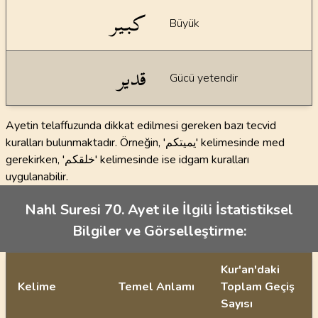
كبير
Büyük
قدير
Gücü yetendir
Ayetin telaffuzunda dikkat edilmesi gereken bazı tecvid
kuralları bulunmaktadır. Örneğin, 'يميتكم' kelimesinde med
gerekirken, 'خلقكم' kelimesinde ise idgam kuralları
uygulanabilir.
Nahl Suresi 70. Ayet ile İlgili İstatistiksel
Bilgiler ve Görselleştirme:
Kur'an'daki
Kelime
Temel Anlamı
Toplam Geçiş
Sayısı