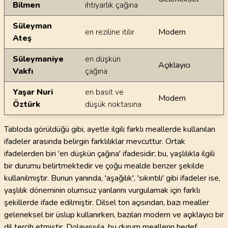
Bilmen
ihtiyarlık çağına
Süleyman
en reziline itilir
Modern
Ateş
Süleymaniye
en düşkün
Açıklayıcı
Vakfı
çağına
Yaşar Nuri
en basit ve
Modern
Öztürk
düşük noktasına
Tabloda görüldüğü gibi, ayetle ilgili farklı meallerde kullanılan
ifadeler arasında belirgin farklılıklar mevcuttur. Ortak
ifadelerden biri 'en düşkün çağına' ifadesidir; bu, yaşlılıkla ilgili
bir durumu belirtmektedir ve çoğu mealde benzer şekilde
kullanılmıştır. Bunun yanında, 'aşağılık', 'sıkıntılı' gibi ifadeler ise,
yaşlılık döneminin olumsuz yanlarını vurgulamak için farklı
şekillerde ifade edilmiştir. Dilsel ton açısından, bazı mealler
geleneksel bir üslup kullanırken, bazıları modern ve açıklayıcı bir
dil tercih etmiştir. Dolayısıyla, bu durum meallerin hedef