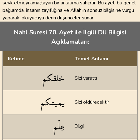
sevk etmeyi amaçlayan bir anlatıma sahiptir. Bu ayet, bu genel
bağlamda, insanın zayıflığına ve Allah'ın sonsuz bilgisine vurgu
yaparak, okuyucuya derin düşünceler sunar.
Nahl Suresi 70. Ayet ile İlgili Dil Bilgisi
Açıklamaları:
Kelime
Temel Anlamı
Dil bilgisi açıklamaları
خلقكم
Sizi yarattı
يميتكم
Sizi öldürecektir
عِلْم
Bilgi