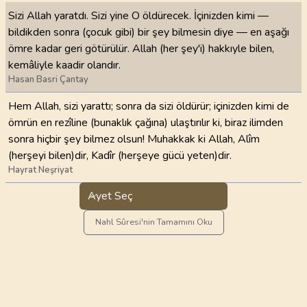
Sizi Allah yaratdı. Sizi yine O öldürecek. İçinizden kimi —
bildikden sonra (çocuk gibi) bir şey bilmesin diye — en aşağı
ömre kadar geri götürülür. Allah (her şey'i) hakkıyle bilen,
kemâliyle kaadir olandır.
Hasan Basri Çantay
Hem Allah, sizi yarattı; sonra da sizi öldürür; içinizden kimi de
ömrün en rezîline (bunaklık çağına) ulaştırılır ki, biraz ilimden
sonra hiçbir şey bilmez olsun! Muhakkak ki Allah, Alîm
(herşeyi bilen)dir, Kadîr (herşeye gücü yeten)dir.
Hayrat Neşriyat
Ayet Seç
Nahl Sûresi'nin Tamamını Oku