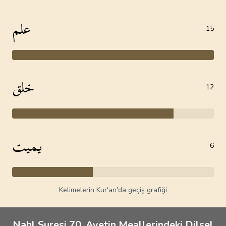
علم
15
خلق
12
يميت
6
Kelimelerin Kur'an'da geçiş grafiği
Nahl Suresi 70. Ayetin Meallerindeki Dilsel