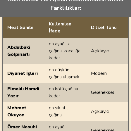
Farklılıklar:
Kullanılan
Meal Sahibi
Dilsel Tonu
İfade
Ayetin meallerindeki dilsel farklılıklar
en aşağılık
Abdulbaki
çağına, kocalığa
Açıklayıcı
Gölpınarlı
kadar
en düşkün
Diyanet İşleri
Modern
çağına ulaşmak
Elmalılı Hamdi
en kötü çağına
Geleneksel
Yazır
kadar
Mehmet
en sıkıntılı
Açıklayıcı
Okuyan
çağına
Ömer Nasuhi
en aşağı
Geleneksel