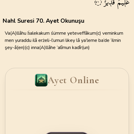
عَل۪يمٌ
قَد۪يرٌ۟
٧٠
Nahl Suresi 70. Ayet Okunuşu
Va(A)llâhu ḣalekakum śümme yeteveffâkum(c) veminkum
men yuraddu ilâ erżeli-l’umuri likey lâ ya’leme ba’de ‘ilmin
şey-â(en)(c) inna(A)llâhe ‘alîmun kadîr(un)
Ayet Online