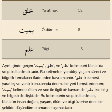
İstatiksel bilgiler
خلق
Yaratmak
12
يميت
Öldürmek
6
علم
Bilgi
15
Ayet içinde geçen 'خلق', 'يميت', ve 'علم' kelimeleri Kur'an’da
sıkça kullanılmaktadır. Bu kelimeler, yaratılış, yaşam süreci ve
bilgelik temalarını ifade eden kavramlardır. 'خلق' kelimesi,
yaratılış ve varlık konularında önemli bir yeri temsil ederken;
'يميت' kelimesi ölüm ve son ile ilgili bir kavramdır. 'علم' ise bilgi
ve bilgelik ile ilişkilidir. Bu kelimelerin sıkça kullanılması,
Kur'an'ın insan doğası, yaşam, ölüm ve bilgi üzerine derin bir
şekilde düşündürme amacını taşımaktadır.