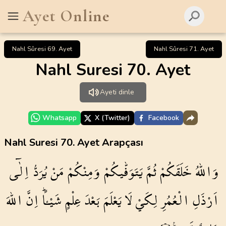
Ayet Online
Nahl Sûresi 69. Ayet
Nahl Sûresi 71. Ayet
Nahl Suresi 70. Ayet
Ayeti dinle
Whatsapp
X (Twitter)
Facebook
Nahl Suresi 70. Ayet Arapçası
وَاللّٰهُ
خَلَقَكُمْ
ثُمَّ
يَتَوَفّٰيكُمْ
وَمِنْكُمْ
مَنْ
يُرَدُّ
اِلٰٓى
اَرْذَلِ
الْعُمُرِ
لِكَيْ
لَا
يَعْلَمَ
بَعْدَ
عِلْمٍ
شَيْـٔاًۜ
اِنَّ
اللّٰهَ