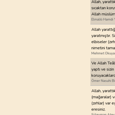
Allah, yarattı
sıcaktan koruy
97
.
Kadir Suresi
Allah müslüma
5
AYET
Elmalılı Hamdi 
101
.
Karia Suresi
Allah yarattığ
11
AYET
yaratmıştır. 
elbiseler (zır
105
.
Fil Suresi
nimetini tama
5
AYET
Mehmet Okuya
Ve Allah Teâlâ
109
.
Kafirun Suresi
yaptı ve sizin 
6
AYET
koruyacaklardı
Ömer Nasuhi B
113
.
Felak Suresi
5
AYET
Allah, yarattı
(mağaralar) v
(zırhlar) var
eresiniz.
Süleyman Ateş