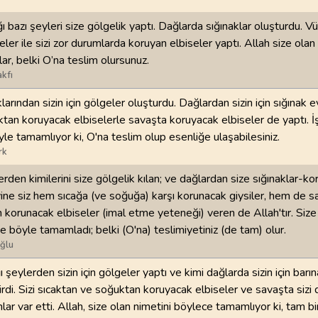
ğı bazı şeyleri size gölgelik yaptı. Dağlarda sığınaklar oluşturdu. Vüc
ler ile sizi zor durumlarda koruyan elbiseler yaptı. Allah size olan
r, belki O’na teslim olursunuz.
kfı
klarından sizin için gölgeler oluşturdu. Dağlardan sizin için sığınak e
caktan koruyacak elbiselerle savaşta koruyacak elbiseler de yaptı. İ
yle tamamlıyor ki, O'na teslim olup esenliğe ulaşabilesiniz.
rk
erden kimilerini size gölgelik kılan; ve dağlardan size sığınaklar-ko
ine siz hem sıcağa (ve soğuğa) karşı korunacak giysiler, hem de sa
 korunacak elbiseler (imal etme yeteneği) veren de Allah'tır. Size
te böyle tamamladı; belki (O'na) teslimiyetiniz (de tam) olur.
ğlu
ı şeylerden sizin için gölgeler yaptı ve kimi dağlarda sizin için barın
di. Sizi sıcaktan ve soğuktan koruyacak elbiseler ve savaşta siz
lar var etti. Allah, size olan nimetini böylece tamamlıyor ki, tam bi