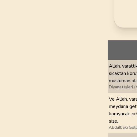
69
.
Hakka Suresi
52
AYET
73
.
Muzzemmil Sures
20
AYET
77
.
Murselat Suresi
50
AYET
81
.
Tekvir Suresi
Allah, yarattı
29
AYET
sıcaktan koru
müslüman olas
85
.
Buruc Suresi
Diyanet İşleri (
22
AYET
Ve Allah, yar
meydana getir
89
.
Fecr Suresi
koruyacak zır
30
AYET
size.
Abdulbaki Gölp
93
.
Duha Suresi
11
AYET