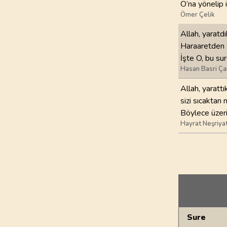
O’na yönelip i
Ömer Çelik
Allah, yaratdı
Haraaretden s
İşte O, bu sur
Hasan Basri Ça
Allah, yarattı
sizi sıcaktan 
Böylece üzeri
Hayrat Neşriya
Genel Bilgiler
Sure