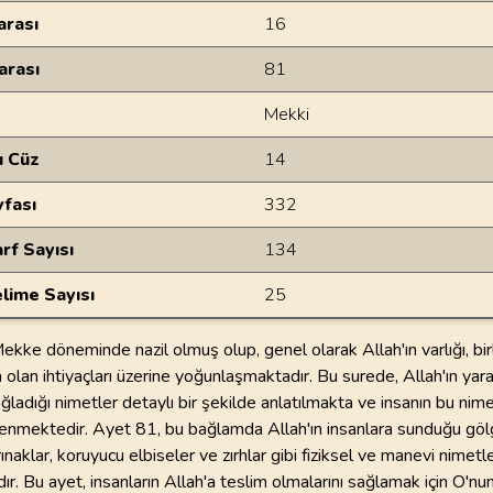
rası
16
arası
81
Mekki
u Cüz
14
yfası
332
rf Sayısı
134
lime Sayısı
25
ekke döneminde nazil olmuş olup, genel olarak Allah'ın varlığı, birl
 olan ihtiyaçları üzerine yoğunlaşmaktadır. Bu surede, Allah'ın yaratt
sağladığı nimetler detaylı bir şekilde anlatılmakta ve insanın bu nim
enmektedir. Ayet 81, bu bağlamda Allah'ın insanlara sunduğu göl
ınaklar, koruyucu elbiseler ve zırhlar gibi fiziksel ve manevi nimetle
r. Bu ayet, insanların Allah'a teslim olmalarını sağlamak için O'nun