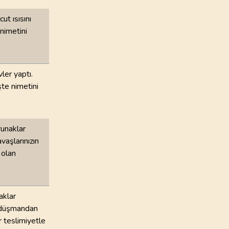
ut ısısını
 nimetini
vler yaptı.
şte nimetini
runaklar
vaşlarınızın
 olan
aklar
i düşmandan
r teslimiyetle