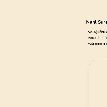
111
AYET
21
.
Enbiya Suresi
112
AYET
Nahl Sur
25
.
Furkan Suresi
Va(A)llâhu 
77
AYET
vece’ale le
yutimmu ni’
29
.
Ankebut Suresi
69
AYET
33
.
Ahzab Suresi
73
AYET
37
.
Saffat Suresi
182
AYET
41
.
Fussilet Suresi
54
AYET