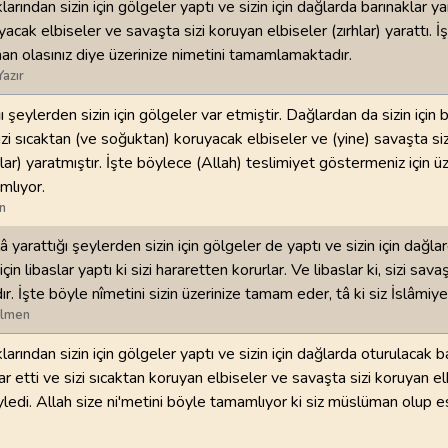
klarından sizin için gölgeler yaptı ve sizin için dağlarda barınaklar yar
acak elbiseler ve savaşta sizi koruyan elbiseler (zırhlar) yarattı. 
98
.
Beyyine Suresi
99
.
Zilzal Suresi
n olasınız diye üzerinize nimetini tamamlamaktadır.
8
AYET
8
AYET
Yazır
102
.
Tekasur Suresi
103
.
Asr Suresi
ı şeylerden sizin için gölgeler var etmiştir. Dağlardan da sizin için 
8
AYET
3
AYET
Sizi sıcaktan (ve soğuktan) koruyacak elbiseler ve (yine) savaşta si
hlar) yaratmıştır. İşte böylece (Allah) teslimiyet göstermeniz için üz
106
.
Kureyş Suresi
107
.
Maun Suresi
mlıyor.
4
AYET
7
AYET
n
 yarattığı şeylerden sizin için gölgeler de yaptı ve sizin için dağla
110
.
Nasr Suresi
111
.
Tebbet Suresi
için libaslar yaptı ki sizi hararetten korurlar. Ve libaslar ki, sizi sava
3
AYET
5
AYET
r. İşte böyle nîmetini sizin üzerinize tamam eder, tâ ki siz İslâmiyet
ilmen
114
.
Nas Suresi
6
AYET
klarından sizin için gölgeler yaptı ve sizin için dağlarda oturulacak b
ar etti ve sizi sıcaktan koruyan elbiseler ve savaşta sizi koruyan el
 eyledi. Allah size ni'metini böyle tamamlıyor ki siz müslüman olup 