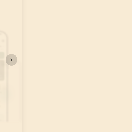
48
.
Fetih Suresi
29
AYET
52
.
Tur Suresi
49
AYET
56
.
Vakia Suresi
96
AYET
60
.
Mumtehine Suresi
13
AYET
64
.
Tegabun Suresi
18
AYET
68
.
Kalem Suresi
52
AYET