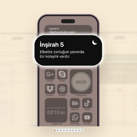
46
.
Ahkaf Suresi
47
.
Muhammed Suresi
35
AYET
38
AYET
50
.
Kaf Suresi
51
.
Zariyat Suresi
45
AYET
60
AYET
54
.
Kamer Suresi
55
.
Rahman Suresi
55
AYET
78
AYET
58
.
Mücadele Suresi
59
.
Hasr Suresi
22
AYET
24
AYET
62
.
Cuma Suresi
63
.
Munafikune Suresi
11
AYET
11
AYET
66
.
Tahrim Suresi
67
.
Mulk Suresi
12
AYET
30
AYET