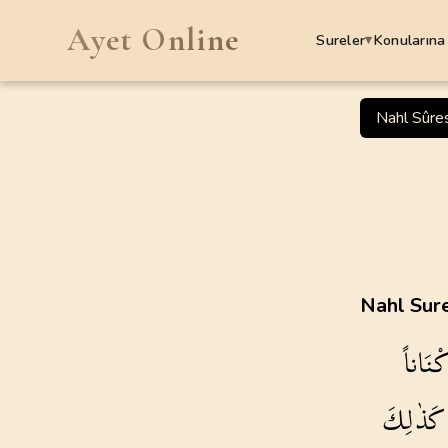
Ayet Online
Sureler
Konularına
▾
SURELER
Nahl Sûre
1
.
Fatiha Suresi
7
AYET
5
.
Maide Suresi
120
AYET
9
.
Tevbe Suresi
Nahl Sure
129
AYET
ْنَاناً
13
.
Rad Suresi
43
AYET
كَذٰلِكَ
17
.
Isra Suresi