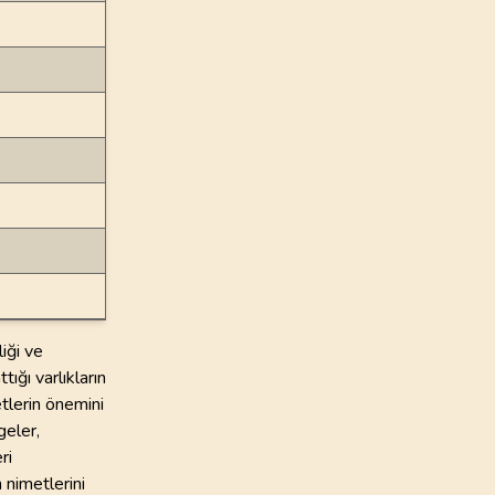
iği ve
ığı varlıkların
etlerin önemini
geler,
ri
 nimetlerini