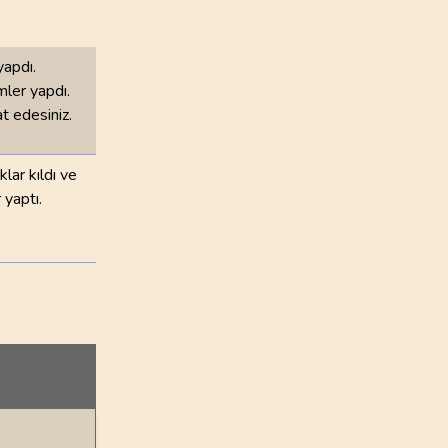
yapdı.
mler yapdı.
at edesiniz.
klar kıldı ve
 yaptı.