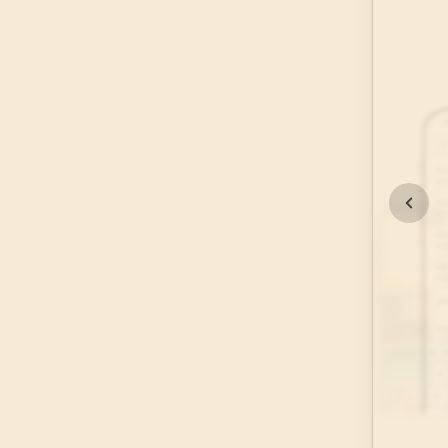
45
.
Casiye Suresi
37
AYET
49
.
Hucurat Suresi
18
AYET
53
.
Necm Suresi
62
AYET
57
.
Hadid Suresi
29
AYET
61
.
Saff Suresi
14
AYET
65
.
Talak Suresi
12
AYET