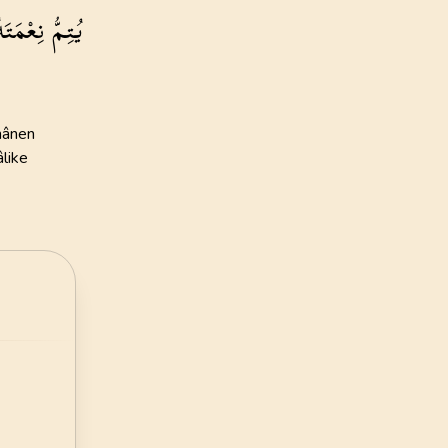
يُتِمُّ
نِعْمَتَه
135
AYET
ye Vakfı
24
.
Nur Suresi
i Öztürk
64
AYET
28
.
Kasas Suresi
nânen
88
AYET
like
32
.
Secde Suresi
30
AYET
36
.
Yasin Suresi
83
AYET
40
.
Mumin Suresi
85
AYET
44
.
Duhan Suresi
59
AYET