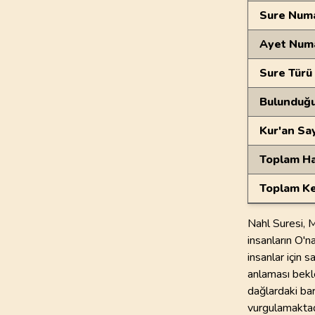
Sure Numa
Ayet Num
Sure Türü
Bulunduğ
Kur'an Sa
Toplam Ha
Toplam Ke
Nahl Suresi, M
insanların O'na
insanlar için 
anlaması bekl
dağlardaki bar
vurgulamaktadı