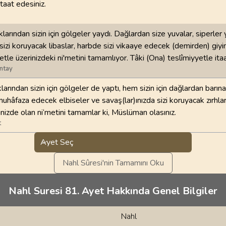
taat edesiniz.
klarından sizin için gölgeler yaydı. Dağlardan size yuvalar, siperler 
izi koruyacak libaslar, harbde sizi vikaaye edecek (demirden) giyi
etle üzerinizdeki ni'metini tamamlıyor. Tâki (Ona) teslîmiyyetle ita
ntay
klarından sizin için gölgeler de yaptı, hem sizin için dağlardan barına
muhâfaza edecek elbiseler ve savaş(lar)ınızda sizi koruyacak zırhlar
nizde olan ni‘metini tamamlar ki, Müslüman olasınız.
t
Ayet Seç
Nahl Sûresi'nin Tamamını Oku
Nahl Suresi 81. Ayet Hakkında Genel Bilgiler
Nahl