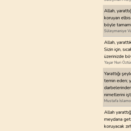
Allah, yarattı
koruyan elbise
böyle tamamla
Süleymaniye Va
Allah, yarattı
Sizin için, sı
üzerinizde bö
Yaşar Nuri Öztü
Yarattığı şeyl
temin eden; y
darbelerinden
nimetlerini iş
Mustafa İslamo
Allah yarattığ
meydana getir
koruyacak zırh