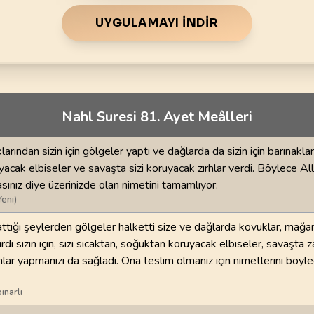
70
.
Mearic Suresi
71
.
Nuh Suresi
44
AYET
28
AYET
UYGULAMAYI İNDIR
i
74
.
Muddessir Suresi
75
.
Kiyamet Suresi
56
AYET
40
AYET
78
.
Nebe Suresi
79
.
Naziat Suresi
Nahl Suresi 81. Ayet Meâlleri
40
AYET
46
AYET
82
.
Infitar Suresi
83
.
Mutaffifin Suresi
klarından sizin için gölgeler yaptı ve dağlarda da sizin için barınaklar 
19
AYET
36
AYET
yacak elbiseler ve savaşta sizi koruyacak zırhlar verdi. Böylece All
ınız diye üzerinizde olan nimetini tamamlıyor.
86
.
Tarik Suresi
87
.
Ala Suresi
Yeni)
17
AYET
19
AYET
attığı şeylerden gölgeler halketti size ve dağlarda kovuklar, mağar
di sizin için, sizi sıcaktan, soğuktan koruyacak elbiseler, savaşta 
90
.
Beled Suresi
91
.
Şems Suresi
hlar yapmanızı da sağladı. Ona teslim olmanız için nimetlerini böy
20
AYET
15
AYET
ınarlı
94
.
İnşirah Suresi
95
.
Tin Suresi
8
AYET
8
AYET