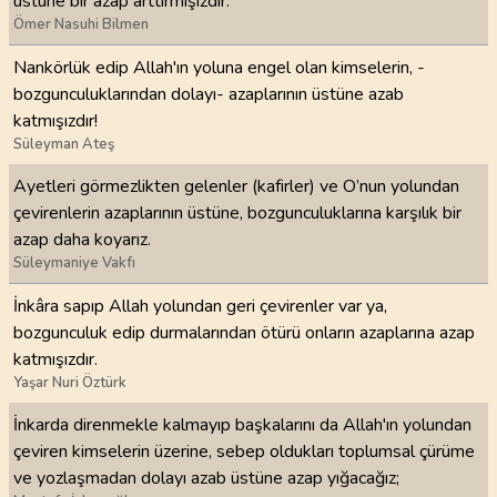
üstüne bir azap arttırmışızdır.
Ömer Nasuhi Bilmen
Nankörlük edip Allah'ın yoluna engel olan kimselerin, -
bozgunculuklarından dolayı- azaplarının üstüne azab
katmışızdır!
Süleyman Ateş
Ayetleri görmezlikten gelenler (kafirler) ve O’nun yolundan
çevirenlerin azaplarının üstüne, bozgunculuklarına karşılık bir
azap daha koyarız.
Süleymaniye Vakfı
İnkâra sapıp Allah yolundan geri çevirenler var ya,
bozgunculuk edip durmalarından ötürü onların azaplarına azap
katmışızdır.
Yaşar Nuri Öztürk
İnkarda direnmekle kalmayıp başkalarını da Allah'ın yolundan
çeviren kimselerin üzerine, sebep oldukları toplumsal çürüme
ve yozlaşmadan dolayı azab üstüne azap yığacağız;