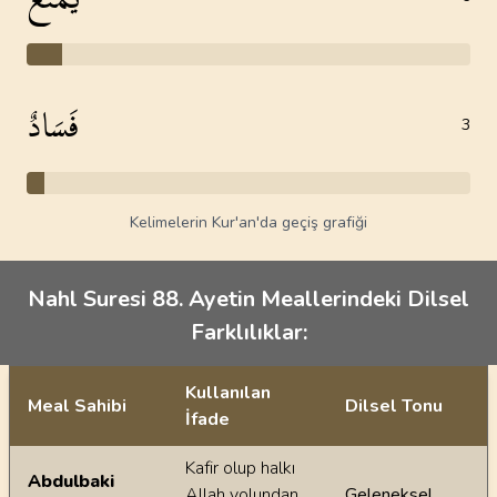
فَسَادٌ
3
Kelimelerin Kur'an'da geçiş grafiği
Nahl Suresi 88. Ayetin Meallerindeki Dilsel
Farklılıklar:
Kullanılan
Meal Sahibi
Dilsel Tonu
İfade
Ayetin meallerindeki dilsel farklılıklar
Kafir olup halkı
Abdulbaki
Allah yolundan
Geleneksel