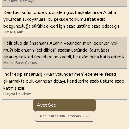
Mustafa İslamoğlu
Kendileri küfür içinde yüzdükleri gibi, başkalarını da Allah’ın
yolundan alıkoyanlara, bu şekilde toplumu ifsat edip
bozgunculuğa sürükledikleri için azap üstüne azap edeceğiz.
Ömer Çelik
Kâfir olub da (insanları) Allahın yolundan men' edenler (yok
mu?) biz onların (çekdikleri) azabın üstünde, (dünyâda)
çıkarageldikleri fesadlara mukaabil, bir azâb daha katıb artırdık.
Hasan Basri Çantay
İnkâr edip (insanları) Allah yolundan men‘ edenlere, fesad
çıkarmakta olduklarından dolayı, kendilerine azab üstüne azab
katmışızdır.
Hayrat Neşriyat
Ayet Seç
Nahl Sûresi'nin Tamamını Oku