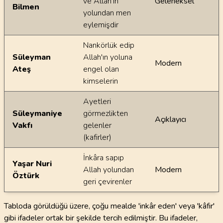
ve Allah'ın
Geleneksel
Bilmen
yolundan men
eylemişdir
Nankörlük edip
Süleyman
Allah'ın yoluna
Modern
Ateş
engel olan
kimselerin
Ayetleri
Süleymaniye
görmezlikten
Açıklayıcı
Vakfı
gelenler
(kafirler)
İnkâra sapıp
Yaşar Nuri
Allah yolundan
Modern
Öztürk
geri çevirenler
Tabloda görüldüğü üzere, çoğu mealde 'inkâr eden' veya 'kâfir'
gibi ifadeler ortak bir şekilde tercih edilmiştir. Bu ifadeler,