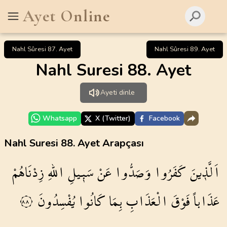
Ayet Online
Nahl Sûresi 87. Ayet
Nahl Sûresi 89. Ayet
Nahl Suresi 88. Ayet
Ayeti dinle
Whatsapp
X (Twitter)
Facebook
Nahl Suresi 88. Ayet Arapçası
اَلَّذ۪ينَ
كَفَرُوا
وَصَدُّوا
عَنْ
سَب۪يلِ
اللّٰهِ
زِدْنَاهُمْ
عَذَاباً
فَوْقَ
الْعَذَابِ
بِمَا
كَانُوا
يُفْسِدُونَ
٨٨