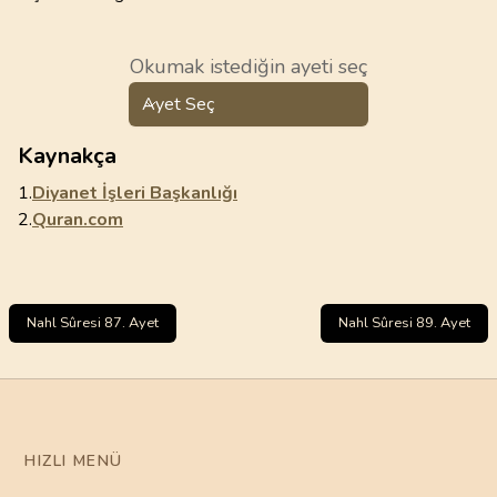
Okumak istediğin ayeti seç
Ayet Seç
Kaynakça
1.
Diyanet İşleri Başkanlığı
2.
Quran.com
Nahl Sûresi 87. Ayet
Nahl Sûresi 89. Ayet
HIZLI MENÜ