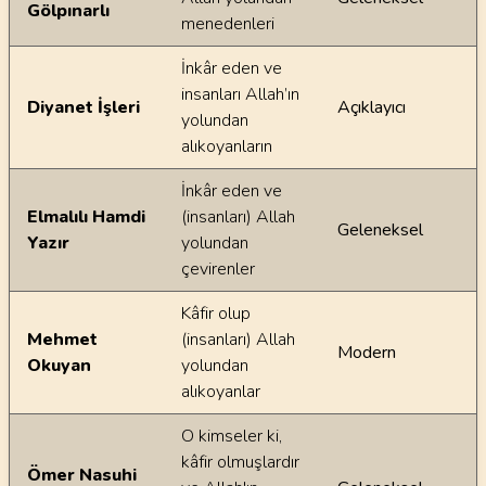
Gölpınarlı
menedenleri
İnkâr eden ve
insanları Allah’ın
Diyanet İşleri
Açıklayıcı
yolundan
alıkoyanların
İnkâr eden ve
Elmalılı Hamdi
(insanları) Allah
Geleneksel
Yazır
yolundan
çevirenler
Kâfir olup
Mehmet
(insanları) Allah
Modern
Okuyan
yolundan
alıkoyanlar
O kimseler ki,
kâfir olmuşlardır
Ömer Nasuhi