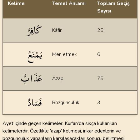
Kelime
Temel Anlamı
Toplam Geçiş
Sayısı
İstatiksel bilgiler
كَافِرٌ
Kâfir
25
يَمْنَعُ
Men etmek
6
عَذَابٌ
Azap
75
فَسَادٌ
Bozgunculuk
3
Ayet içinde geçen kelimeler, Kur'an'da sıkça kullanılan
kelimelerdir. Özellikle 'azap' kelimesi, inkar edenlerin ve
bozgunculuk yapanların karşılaşacakları sonucu belirtmesi