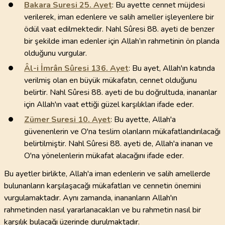
Bakara Suresi
25
. Ayet
: Bu ayette cennet müjdesi
verilerek, iman edenlere ve salih ameller işleyenlere bir
ödül vaat edilmektedir. Nahl Sûresi 88. ayeti de benzer
bir şekilde iman edenler için Allah’ın rahmetinin ön planda
olduğunu vurgular.
Âl-i İmrân Sûresi
136
. Ayet
: Bu ayet, Allah'ın katında
verilmiş olan en büyük mükafatın, cennet olduğunu
belirtir. Nahl Sûresi 88. ayeti de bu doğrultuda, inananlar
için Allah'ın vaat ettiği güzel karşılıkları ifade eder.
Zümer Suresi
10
. Ayet
: Bu ayette, Allah'a
güvenenlerin ve O'na teslim olanların mükafatlandırılacağı
belirtilmiştir. Nahl Sûresi 88. ayeti de, Allah'a inanan ve
O'na yönelenlerin mükafat alacağını ifade eder.
Bu ayetler birlikte, Allah'a iman edenlerin ve salih amellerde
bulunanların karşılaşacağı mükafatları ve cennetin önemini
vurgulamaktadır. Aynı zamanda, inananların Allah'ın
rahmetinden nasıl yararlanacakları ve bu rahmetin nasıl bir
karşılık bulacağı üzerinde durulmaktadır.