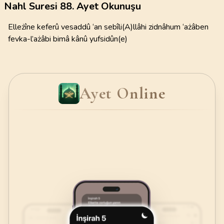
Nahl Suresi 88. Ayet Okunuşu
Elleżîne keferû vesaddû ‘an sebîli(A)llâhi zidnâhum ‘ażâben
fevka-l’ażâbi bimâ kânû yufsidûn(e)
Ayet Online