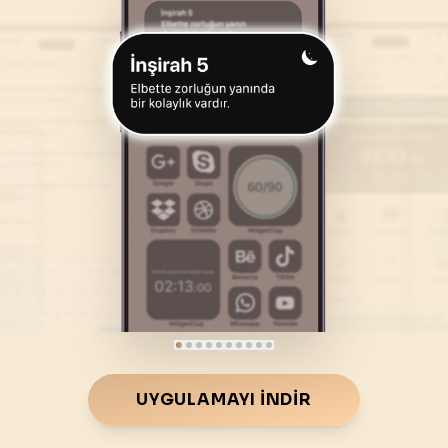
46
.
Ahkaf Suresi
47
.
Muhammed Suresi
35
AYET
38
AYET
50
.
Kaf Suresi
51
.
Zariyat Suresi
45
AYET
60
AYET
54
.
Kamer Suresi
55
.
Rahman Suresi
55
AYET
78
AYET
58
.
Mücadele Suresi
59
.
Hasr Suresi
22
AYET
24
AYET
62
.
Cuma Suresi
63
.
Munafikune Suresi
11
AYET
11
AYET
66
.
Tahrim Suresi
67
.
Mulk Suresi
UYGULAMAYI İNDIR
12
AYET
30
AYET