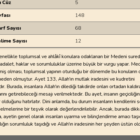
u Cüz
5
yfası
148
rf Sayısı
68
lime Sayısı
12
enellikle toplumsal ve ahlâkî konulara odaklanan bir Medeni suredi
ri, adalet, haklar ve sorumluluklar üzerine büyük bir vurgu yapar. Me
iş olması, toplumsal yapının oturduğu bir dönemde bu konuların
eden olmuştur. Ayet 133, Allah'ın mutlak iradesini ve kudretini
r. Burada, insanlara Allah'ın dilediği takdirde onları ortadan kaldır
rını getirebileceği mesajı verilmektedir. Bu ayet, insanın geçiciliğin
 olduğunu hatırlatır. Dini anlamda, bu durum insanların kendilerini
elmelerine bir teşvik olarak değerlendirilebilir. Ancak, burada dik
 ayetin genel olarak insanları uyarma ve bilinçlendirme amacı taşıd
lığın sorumluluk taşıdığı ve Allah'ın iradesinin her şeyden üstün o