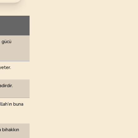
72
.
Cin Suresi
28
AYET
76
.
Insan Suresi
31
AYET
a gücü
80
.
Abese Suresi
42
AYET
84
.
İnşikak Suresi
yeter.
25
AYET
dirdir.
88
.
Gasiye Suresi
26
AYET
Allah’ın buna
92
.
Leyl Suresi
21
AYET
a bihakkın
96
.
Alak Suresi
19
AYET