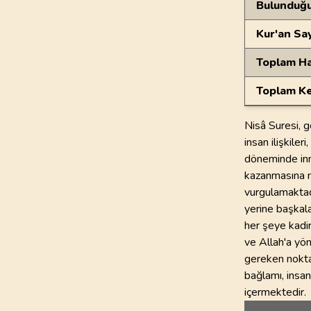
Bulunduğ
Kur'an Sa
Toplam Ha
Toplam Ke
Nisâ Suresi, g
insan ilişkile
döneminde inm
kazanmasına n
vurgulamaktadı
yerine başkala
her şeye kadir
ve Allah'a yön
gereken nokta,
bağlamı, insan
içermektedir.