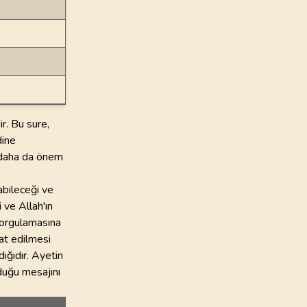
r. Bu sure,
dine
 daha da önem
abileceği ve
i ve Allah'ın
 sorgulamasına
kat edilmesi
ığıdır. Ayetin
lduğu mesajını