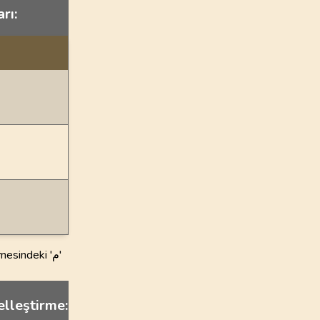
rı:
elleştirme: