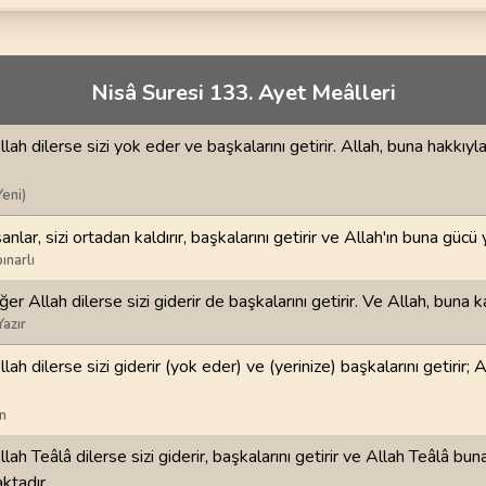
70
.
Mearic Suresi
71
.
Nuh Suresi
44
AYET
28
AYET
i
74
.
Muddessir Suresi
75
.
Kiyamet Suresi
Nisâ Suresi 133. Ayet Meâlleri
56
AYET
40
AYET
llah dilerse sizi yok eder ve başkalarını getirir. Allah, buna hakkıyl
78
.
Nebe Suresi
79
.
Naziat Suresi
40
AYET
46
AYET
Yeni)
82
.
Infitar Suresi
83
.
Mutaffifin Suresi
anlar, sizi ortadan kaldırır, başkalarını getirir ve Allah'ın buna gücü 
19
AYET
36
AYET
ınarlı
ğer Allah dilerse sizi giderir de başkalarını getirir. Ve Allah, buna ka
86
.
Tarik Suresi
87
.
Ala Suresi
Yazır
17
AYET
19
AYET
llah dilerse sizi giderir (yok eder) ve (yerinize) başkalarını getirir; 
90
.
Beled Suresi
91
.
Şems Suresi
20
AYET
15
AYET
n
llah Teâlâ dilerse sizi giderir, başkalarını getirir ve Allah Teâlâ bun
94
.
İnşirah Suresi
95
.
Tin Suresi
8
AYET
8
AYET
ktadır.