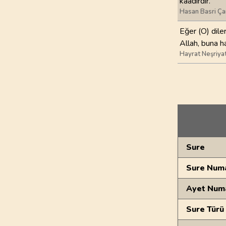
kaadirdir.
Hasan Basri Ça
Eğer (O) diler
Allah, buna h
Hayrat Neşriya
Genel Bilgiler
Sure
Sure Numa
Ayet Num
Sure Türü