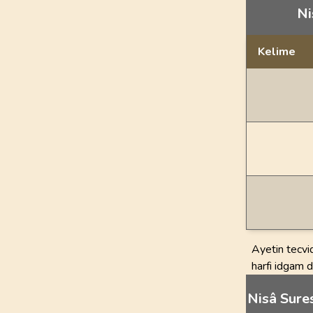
Ni
Kelime
Dil bilgisi açı
Ayetin tecvid açıs
Nisâ Sures