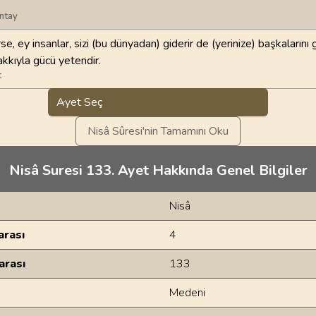
ntay
se, ey insanlar, sizi (bu dünyadan) giderir de (yerinize) başkalarını g
akkıyla gücü yetendir.
t
Ayet Seç
Nisâ Sûresi'nin Tamamını Oku
Nisâ Suresi 133. Ayet Hakkında Genel Bilgiler
Nisâ
rası
4
arası
133
Medeni