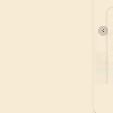
45
.
Casiye Suresi
37
AYET
49
.
Hucurat Suresi
18
AYET
53
.
Necm Suresi
62
AYET
57
.
Hadid Suresi
29
AYET
61
.
Saff Suresi
14
AYET
65
.
Talak Suresi
12
AYET