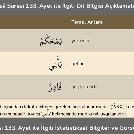
sâ Suresi 133. Ayet ile İlgili Dil Bilgisi Açıklamala
Temel Anlamı
klamaları
يَمْحَكُمْ
yok eder
يَأْتِي
getirir
قَادِرٌ
güç yetendir
ından dikkat edilmesi gereken noktalar arasında, 'يَمْحَكُمْ' kelimesindeki 'م'
harfi idgam durumundadır. Ayrıca 'يَأْتِي' kelimesinde med kuralı uygulanabilir.
i 133. Ayet ile İlgili İstatistiksel Bilgiler ve Görs