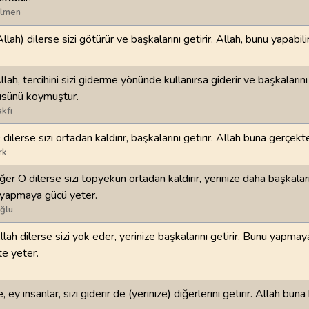
ilmen
98
.
Beyyine Suresi
99
.
Zilzal Suresi
Allah) dilerse sizi götürür ve başkalarını getirir. Allah, bunu yapabilir
8
AYET
8
AYET
102
.
Tekasur Suresi
103
.
Asr Suresi
llah, tercihini sizi giderme yönünde kullanırsa giderir ve başkalarını 
8
AYET
3
AYET
üsünü koymuştur.
kfı
106
.
Kureyş Suresi
107
.
Maun Suresi
 dilerse sizi ortadan kaldırır, başkalarını getirir. Allah buna gerçekte
4
AYET
7
AYET
rk
110
.
Nasr Suresi
111
.
Tebbet Suresi
ğer O dilerse sizi topyekün ortadan kaldırır, yerinize daha başkalarını
3
AYET
5
AYET
 yapmaya gücü yeter.
ğlu
114
.
Nas Suresi
llah dilerse sizi yok eder, yerinize başkalarını getirir. Bunu yapmay
6
AYET
te yeter.
, ey insanlar, sizi giderir de (yerinize) diğerlerini getirir. Allah buna