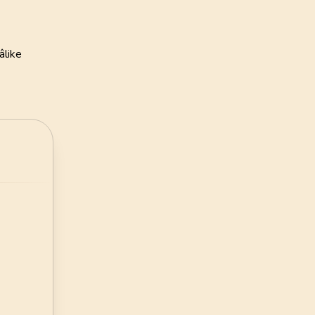
135
AYET
ye Vakfı
24
.
Nur Suresi
i Öztürk
âlike
64
AYET
28
.
Kasas Suresi
88
AYET
32
.
Secde Suresi
30
AYET
36
.
Yasin Suresi
83
AYET
40
.
Mumin Suresi
85
AYET
44
.
Duhan Suresi
59
AYET