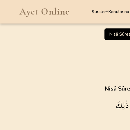
Ayet Online
Sureler
Konularına
▾
SURELER
Nisâ Sûre
1
.
Fatiha Suresi
7
AYET
5
.
Maide Suresi
120
AYET
9
.
Tevbe Suresi
Nisâ Sûre
129
AYET
ذٰلِكَ
13
.
Rad Suresi
43
AYET
17
.
Isra Suresi