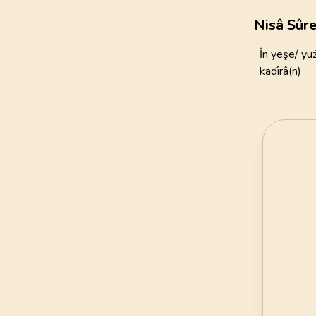
111
AYET
Nisâ Sûre
21
.
Enbiya Suresi
İn yeşe/ yu
112
AYET
kadîrâ(n)
25
.
Furkan Suresi
77
AYET
29
.
Ankebut Suresi
69
AYET
33
.
Ahzab Suresi
73
AYET
37
.
Saffat Suresi
182
AYET
41
.
Fussilet Suresi
54
AYET