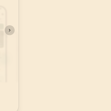
48
.
Fetih Suresi
29
AYET
52
.
Tur Suresi
49
AYET
56
.
Vakia Suresi
96
AYET
60
.
Mumtehine Suresi
13
AYET
64
.
Tegabun Suresi
18
AYET
68
.
Kalem Suresi
52
AYET