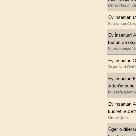
Ömer Nasuhi B
97
.
Kadir Suresi
Ey insanlar, (
5
AYET
Süleyman Ateş
101
.
Karia Suresi
Ey İnsanlar! A
11
AYET
bunun da ölç
Süleymaniye Va
105
.
Fil Suresi
Ey insanlar! O
5
AYET
Yaşar Nuri Öztü
109
.
Kafirun Suresi
Ey insanlar! E
6
AYET
Allah'ın bunu
Mustafa İslamo
113
.
Felak Suresi
Ey insanlar! A
5
AYET
kudreti elbet
Ömer Çelik
Eğer o dilerse