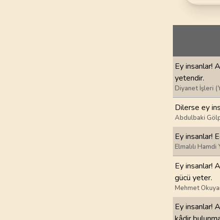
69
.
Hakka Suresi
52
AYET
73
.
Muzzemmil Sures
20
AYET
Ey insanlar! A
77
.
Murselat Suresi
yetendir.
50
AYET
Diyanet İşleri (
81
.
Tekvir Suresi
Dilerse ey ins
29
AYET
Abdulbaki Gölp
Ey insanlar! E
85
.
Buruc Suresi
Elmalılı Hamdi 
22
AYET
Ey insanlar! A
89
.
Fecr Suresi
gücü yeter.
30
AYET
Mehmet Okuya
Ey insanlar! A
93
.
Duha Suresi
11
AYET
kâdir bulunma