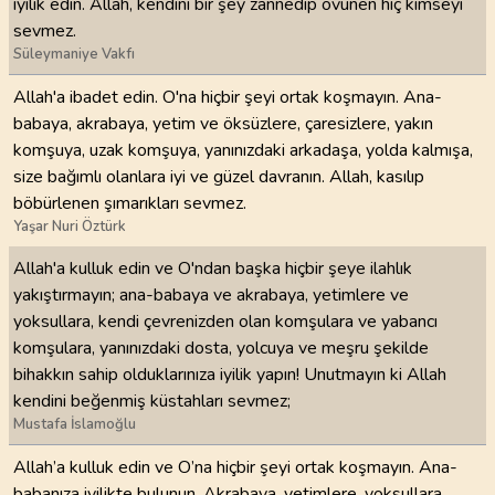
iyilik edin. Allah, kendini bir şey zannedip övünen hiç kimseyi
sevmez.
Süleymaniye Vakfı
Allah'a ibadet edin. O'na hiçbir şeyi ortak koşmayın. Ana-
babaya, akrabaya, yetim ve öksüzlere, çaresizlere, yakın
komşuya, uzak komşuya, yanınızdaki arkadaşa, yolda kalmışa,
size bağımlı olanlara iyi ve güzel davranın. Allah, kasılıp
böbürlenen şımarıkları sevmez.
Yaşar Nuri Öztürk
Allah'a kulluk edin ve O'ndan başka hiçbir şeye ilahlık
yakıştırmayın; ana-babaya ve akrabaya, yetimlere ve
yoksullara, kendi çevrenizden olan komşulara ve yabancı
komşulara, yanınızdaki dosta, yolcuya ve meşru şekilde
bihakkın sahip olduklarınıza iyilik yapın! Unutmayın ki Allah
kendini beğenmiş küstahları sevmez;
Mustafa İslamoğlu
Allah’a kulluk edin ve O’na hiçbir şeyi ortak koşmayın. Ana-
babanıza iyilikte bulunun. Akrabaya, yetimlere, yoksullara,