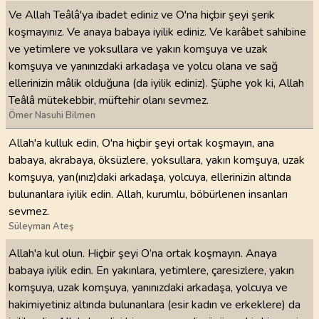
Ve Allah Teâlâ'ya ibadet ediniz ve O'na hiçbir şeyi şerik
koşmayınız. Ve anaya babaya iyilik ediniz. Ve karâbet sahibine
ve yetimlere ve yoksullara ve yakın komşuya ve uzak
komşuya ve yanınızdaki arkadaşa ve yolcu olana ve sağ
ellerinizin mâlik olduğuna (da iyilik ediniz). Şüphe yok ki, Allah
Teâlâ mütekebbir, müftehir olanı sevmez.
Ömer Nasuhi Bilmen
Allah'a kulluk edin, O'na hiçbir şeyi ortak koşmayın, ana
babaya, akrabaya, öksüzlere, yoksullara, yakın komşuya, uzak
komşuya, yan(ınız)daki arkadaşa, yolcuya, ellerinizin altında
bulunanlara iyilik edin. Allah, kurumlu, böbürlenen insanları
sevmez.
Süleyman Ateş
Allah'a kul olun. Hiçbir şeyi O’na ortak koşmayın. Anaya
babaya iyilik edin. En yakınlara, yetimlere, çaresizlere, yakın
komşuya, uzak komşuya, yanınızdaki arkadaşa, yolcuya ve
hakimiyetiniz altında bulunanlara (esir kadın ve erkeklere) da