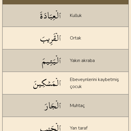
Dil bilgisi açıklamaları
ٱلۡعِبَادَةَ
Kulluk
ٱلۡقَرِيبَ
Ortak
ٱلۡيَتِيمَ
Yakın akraba
ٱلۡمَسَٰكِينَ
Ebeveynlerini kaybetmiş
çocuk
ٱلۡجَارَ
Muhtaç
ٱلۡجَنِبِ
Yan taraf