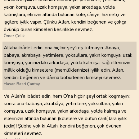
yakın komşuya, uzak komşuya, yakın arkadaşa, yolda
kalmışlara, elinizin altında bulunan köle, câriye, hizmetçi ve
işçilere iyilik yapın. Çünkü Allah, kendini beğenen ve çokça
övünüp duran kimseleri kesinlikle sevmez.
Ömer Çelik
Allaha ibâdet edin, ona hiç bir şey'i eş tutmayın. Anaya,
babaya, akrabaya, yetimlere, yoksullara, yakın komşuya, uzak
komşuya, yanınızdaki arkadaşa, yolda kalmışa, sağ ellerinizin
mâlik olduğu kimselere (memlûklerinize) iyilik edin. Allah,
kendini beğenen ve dâima böbürlenen kimseyi sevmez.
Hasan Basri Çantay
Ve Allah’a ibâdet edin, hem O’na hiçbir şeyi ortak koşmayın;
sonra ana-babaya, akrabâya, yetimlere, yoksullara, yakın
komşuya, uzak komşuya, yakın arkadaşa, yolda kalmışa ve
ellerinizin altında bulunan (kölelere ve bütün canlı)lara iyilik
(edin)! Şübhe yok ki Allah, kendini beğenen, çok övünen
kimseleri sevmez.