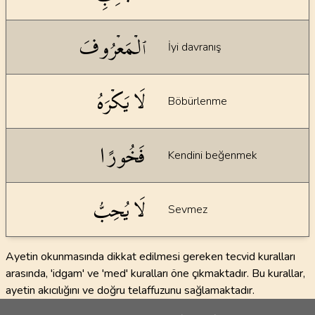
ٱلۡمَعۡرُوفَ
İyi davranış
لَا يَكۡرَهُ
Böbürlenme
فَخُورًا
Kendini beğenmek
لَا يُحِبُّ
Sevmez
Ayetin okunmasında dikkat edilmesi gereken tecvid kuralları
arasında, 'idgam' ve 'med' kuralları öne çıkmaktadır. Bu kurallar,
ayetin akıcılığını ve doğru telaffuzunu sağlamaktadır.