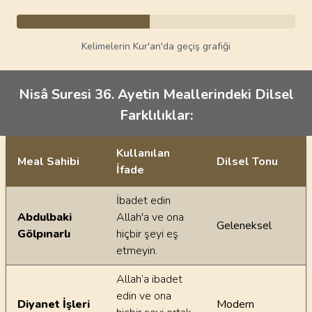
Kelimelerin Kur'an'da geçiş grafiği
Nisâ Suresi 36. Ayetin Meallerindeki Dilsel
Farklılıklar:
Kullanılan
Meal Sahibi
Dilsel Tonu
İfade
Ayetin meallerindeki dilsel farklılıklar
İbadet edin
Abdulbaki
Allah'a ve ona
Geleneksel
Gölpınarlı
hiçbir şeyi eş
etmeyin.
Allah’a ibadet
edin ve ona
Diyanet İşleri
Modern