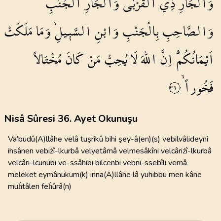
وَالْجَارِ
ذِي
الْقُرْبٰى
وَالْجَارِ
الْجُنُبِ
وَالصَّاحِبِ
بِالْجَنْبِ
وَابْنِ
السَّب۪يلِۙ
وَمَا
مَلَكَتْ
اَيْمَانُكُمْۜ
اِنَّ
اللّٰهَ
لَا
يُحِبُّ
مَنْ
كَانَ
مُخْتَالاً
فَخُوراًۙ
٣٦
Nisâ Sûresi 36. Ayet Okunuşu
Va’budû(A)llâhe velâ tuşrikû bihi şey-â(en)(s) vebilvâlideyni
ihsânen vebiżî-lkurbâ velyetâmâ velmesâkîni velcâriżî-lkurbâ
velcâri-lcunubi ve-ssâhibi bilcenbi vebni-ssebîli vemâ
meleket eymânukum(k) inna(A)llâhe lâ yuhibbu men kâne
muḣtâlen feḣûrâ(n)