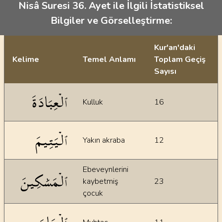
Nisâ Suresi 36. Ayet ile İlgili İstatistiksel
Bilgiler ve Görselleştirme:
Kur'an'daki
Kelime
Temel Anlamı
Toplam Geçiş
Sayısı
İstatiksel bilgiler
ٱلۡعِبَادَةَ
Kulluk
16
ٱلۡيَتِيمَ
Yakın akraba
12
Ebeveynlerini
ٱلۡمَسَٰكِينَ
kaybetmiş
23
çocuk