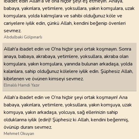
İbadet edin Allah'a ve ona hiçbir şeyi eş etmeyin. Anaya,
babaya, yakınlara, yetimlere, yoksullara, yakın komşulara, uzak
komşulara, yolda kalmışlara ve sahibi olduğunuz köle ve
cariyelere iyilik edin, çünkü Allah, kendini beğenip övenleri
sevmez.
Abdulbaki Gölpınarlı
Allah'a ibadet edin ve O'na hiçbir şeyi ortak koşmayın. Sonra
anaya, babaya, akrabaya, yetimlere, yoksullara, akraba olan
komşulara, yakın komşulara, yanında bulunan arkadaşa, yolda
kalanlara, sahip olduğunuz kölelere iyilik edin. Şüphesiz Allah,
kibirlenen ve övünen kimseyi sevmez.
Elmalılı Hamdi Yazır
Allah’a ibadet edin ve O’na hiçbir şeyi ortak koşmayın! Ana
babaya, yakınlara, yetimlere, yoksullara, yakın komşuya, uzak
komşuya, yakın arkadaşa, yolcuya, sağ ellerinizin sahip
olduklarına iyilik (edin)! Şüphesiz ki Allah, kendini beğenmiş,
övünüp duranı sevmez.
Mehmet Okuyan