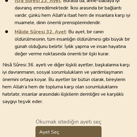
İsrâ Sûresi
23
. Ayet
: Burada da, anne-babaya iyi
davranış emredilmektedir. İkisi arasında bir bağlantı
vardır; çünkü hem Allah'a itaat hem de insanlara karşı iyi
muamele, dinin önemli prensiplerindendir.
Mâide Sûresi
32
. Ayet
: Bu ayet, bir canın
öldürülmesinin, tüm insanlığın öldürülmesi gibi büyük bir
günah olduğunu belirtir. İyilik yapma ve insan hayatına
değer verme noktasında önemli bir ilşki kurar.
Nisâ Sûresi 36. ayeti ve diğer ilişkili ayetler, başkalarına karşı
iyi davranmanın, sosyal sorumlulukların ve yardımlaşmanın
önemini ortaya koyar. Bu ayetler bir bütün olarak, bireylerin
hem Allah’a hem de topluma karşı olan sorumluluklarını
hatırlatır, insanlar arasındaki ilişkilerin derinliğini ve karşılıklı
saygıyı teşvik eder.
Okumak istediğin ayeti seç
Ayet Seç