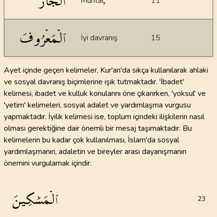
ٱلۡجَارَ
Muhtaç
11
ٱلۡمَعۡرُوفَ
İyi davranış
15
Ayet içinde geçen kelimeler, Kur'an'da sıkça kullanılarak ahlaki
ve sosyal davranış biçimlerine ışık tutmaktadır. 'İbadet'
kelimesi, ibadet ve kulluk konularını öne çıkarırken, 'yoksul' ve
'yetim' kelimeleri, sosyal adalet ve yardımlaşma vurgusu
yapmaktadır. İyilik kelimesi ise, toplum içindeki ilişkilerin nasıl
olması gerektiğine dair önemli bir mesaj taşımaktadır. Bu
kelimelerin bu kadar çok kullanılması, İslam'da sosyal
yardımlaşmanın, adaletin ve bireyler arası dayanışmanın
önemini vurgulamak içindir.
ٱلۡمَسَٰكِينَ
23