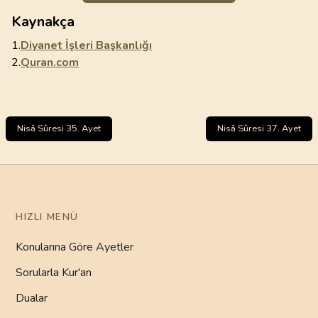
Kaynakça
1.
Diyanet İşleri Başkanlığı
2.
Quran.com
Nisâ Sûresi 35. Ayet
Nisâ Sûresi 37. Ayet
HIZLI MENÜ
Konularına Göre Ayetler
Sorularla Kur'an
Dualar