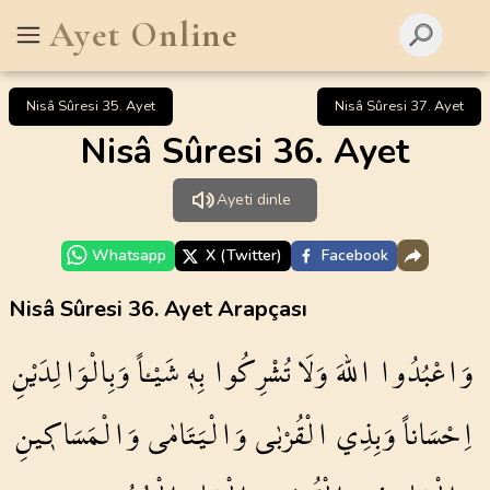
Ayet Online
Nisâ Sûresi 35. Ayet
Nisâ Sûresi 37. Ayet
Nisâ Sûresi 36. Ayet
Ayeti dinle
Whatsapp
X (Twitter)
Facebook
Nisâ Sûresi 36. Ayet Arapçası
وَاعْبُدُوا
اللّٰهَ
وَلَا
تُشْرِكُوا
بِه۪
شَيْـٔاً
وَبِالْوَالِدَيْنِ
اِحْسَاناً
وَبِذِي
الْقُرْبٰى
وَالْيَتَامٰى
وَالْمَسَاك۪ينِ