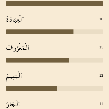
ٱلۡعِبَادَةَ
16
ٱلۡمَعۡرُوفَ
15
ٱلۡيَتِيمَ
12
ٱلۡجَارَ
11