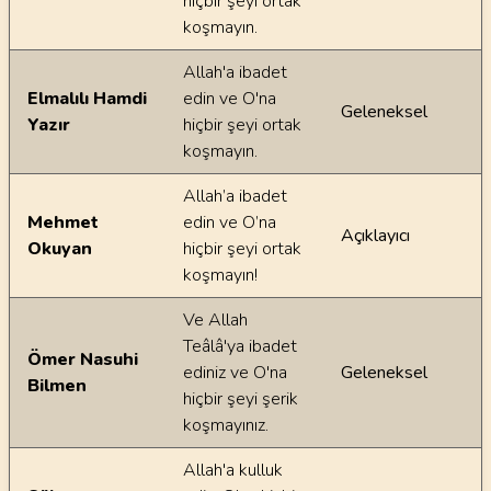
hiçbir şeyi ortak
koşmayın.
Allah'a ibadet
Elmalılı Hamdi
edin ve O'na
Geleneksel
Yazır
hiçbir şeyi ortak
koşmayın.
Allah’a ibadet
Mehmet
edin ve O’na
Açıklayıcı
Okuyan
hiçbir şeyi ortak
koşmayın!
Ve Allah
Teâlâ'ya ibadet
Ömer Nasuhi
ediniz ve O'na
Geleneksel
Bilmen
hiçbir şeyi şerik
koşmayınız.
Allah'a kulluk