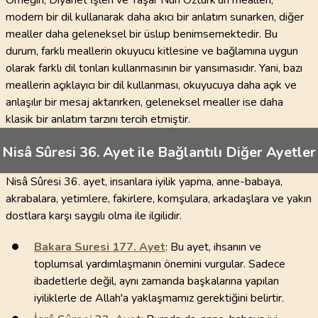
Örneğin, Diyanet İşleri ve Yaşar Nuri Öztürk'ün mealleri,
modern bir dil kullanarak daha akıcı bir anlatım sunarken, diğer
mealler daha geleneksel bir üslup benimsemektedir. Bu
durum, farklı meallerin okuyucu kitlesine ve bağlamına uygun
olarak farklı dil tonları kullanmasının bir yansımasıdır. Yani, bazı
meallerin açıklayıcı bir dil kullanması, okuyucuya daha açık ve
anlaşılır bir mesaj aktarırken, geleneksel mealler ise daha
klasik bir anlatım tarzını tercih etmiştir.
Nisâ Sûresi 36. Ayet ile Bağlantılı Diğer Ayetler
Nisâ Sûresi 36. ayet, insanlara iyilik yapma, anne-babaya,
akrabalara, yetimlere, fakirlere, komşulara, arkadaşlara ve yakın
dostlara karşı saygılı olma ile ilgilidir.
Bakara Suresi
177
. Ayet
: Bu ayet, ihsanın ve
toplumsal yardımlaşmanın önemini vurgular. Sadece
ibadetlerle değil, aynı zamanda başkalarına yapılan
iyiliklerle de Allah'a yaklaşmamız gerektiğini belirtir.