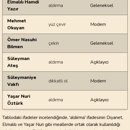
Elmalılı Hamdi
aldırma
Geleneksel
Yazır
Mehmet
yüz çevir
Modern
Okuyan
Ömer Nasuhi
çekin
Geleneksel
Bilmen
Süleyman
aldırma
Açıklayıcı
Ateş
Süleymaniye
dikkatli ol
Modern
Vakfı
Yaşar Nuri
aldırma
Açıklayıcı
Öztürk
Tablodaki ifadeler incelendiğinde, 'aldırma' ifadesinin Diyanet,
Elmalılı ve Yaşar Nuri gibi meallerde ortak olarak kullanıldığı