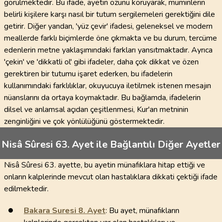
görülmektedir. Bu ifade, ayetin özünü koruyarak, müminlerin
belirli kişilere karşı nasıl bir tutum sergilemeleri gerektiğini dile
getirir. Diğer yandan, 'yüz çevir' ifadesi, geleneksel ve modern
meallerde farklı biçimlerde öne çıkmakta ve bu durum, tercüme
edenlerin metne yaklaşımındaki farkları yansıtmaktadır. Ayrıca
'çekin' ve 'dikkatli ol' gibi ifadeler, daha çok dikkat ve özen
gerektiren bir tutumu işaret ederken, bu ifadelerin
kullanımındaki farklılıklar, okuyucuya iletilmek istenen mesajın
nüanslarını da ortaya koymaktadır. Bu bağlamda, ifadelerin
dilsel ve anlamsal açıdan çeşitlenmesi, Kur'an metninin
zenginliğini ve çok yönlülüğünü göstermektedir.
Nisâ Sûresi 63. Ayet ile Bağlantılı Diğer Ayetler
Nisâ Sûresi 63. ayette, bu ayetin münafıklara hitap ettiği ve
onların kalplerinde mevcut olan hastalıklara dikkati çektiği ifade
edilmektedir.
Bakara Suresi
8
. Ayet
: Bu ayet, münafıkların