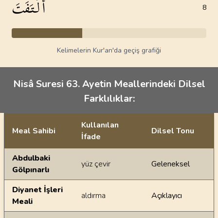
أَلْتَفَتَ
8
Kelimelerin Kur'an'da geçiş grafiği
Nisâ Suresi 63. Ayetin Meallerindeki Dilsel
Farklılıklar:
Kullanılan
Meal Sahibi
Dilsel Tonu
İfade
Ayetin meallerindeki dilsel farklılıklar
Abdulbaki
yüz çevir
Geleneksel
Gölpınarlı
Diyanet İşleri
aldırma
Açıklayıcı
Meali