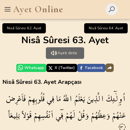
Ayet Online
Nisâ Sûresi 62. Ayet
Nisâ Sûresi 64. Ayet
Nisâ Sûresi 63. Ayet
Ayeti dinle
Whatsapp
X (Twitter)
Facebook
Nisâ Sûresi 63. Ayet Arapçası
اُو۬لٰٓئِكَ
الَّذ۪ينَ
يَعْلَمُ
اللّٰهُ
مَا
ف۪ي
قُلُوبِهِمْ
فَاَعْرِضْ
عَنْهُمْ
وَعِظْهُمْ
وَقُلْ
لَهُمْ
ف۪ٓي
اَنْفُسِهِمْ
قَوْلاً
بَل۪يغاً
٦٣