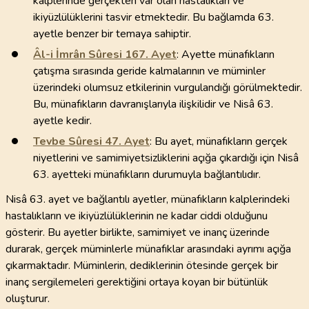
kalplerinde gerçekten var olan hastalıkları ve
ikiyüzlülüklerini tasvir etmektedir. Bu bağlamda 63.
ayetle benzer bir temaya sahiptir.
Âl-i İmrân Sûresi
167
. Ayet
: Ayette münafıkların
çatışma sırasında geride kalmalarının ve müminler
üzerindeki olumsuz etkilerinin vurgulandığı görülmektedir.
Bu, münafıkların davranışlarıyla ilişkilidir ve Nisâ 63.
ayetle kedir.
Tevbe Sûresi
47
. Ayet
: Bu ayet, münafıkların gerçek
niyetlerini ve samimiyetsizliklerini açığa çıkardığı için Nisâ
63. ayetteki münafıkların durumuyla bağlantılıdır.
Nisâ 63. ayet ve bağlantılı ayetler, münafıkların kalplerindeki
hastalıkların ve ikiyüzlülüklerinin ne kadar ciddi olduğunu
gösterir. Bu ayetler birlikte, samimiyet ve inanç üzerinde
durarak, gerçek müminlerle münafıklar arasındaki ayrımı açığa
çıkarmaktadır. Müminlerin, dediklerinin ötesinde gerçek bir
inanç sergilemeleri gerektiğini ortaya koyan bir bütünlük
oluşturur.