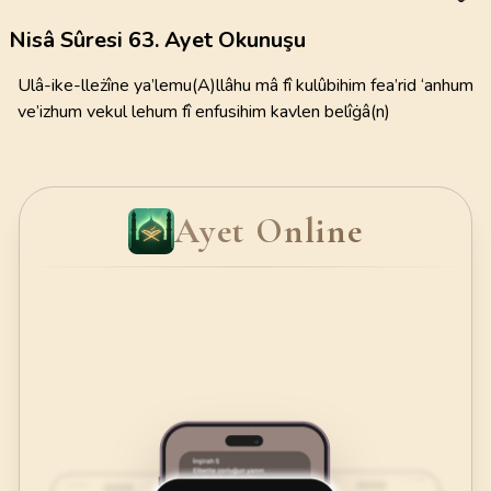
Nisâ Sûresi 63. Ayet Okunuşu
Ulâ-ike-lleżîne ya’lemu(A)llâhu mâ fî kulûbihim fea’rid ‘anhum
ve’izhum vekul lehum fî enfusihim kavlen belîġâ(n)
Ayet Online