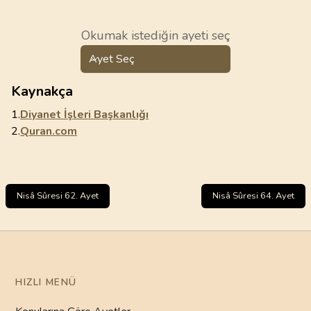
Okumak istediğin ayeti seç
Ayet Seç
Kaynakça
1.
Diyanet İşleri Başkanlığı
2.
Quran.com
Nisâ Sûresi 62. Ayet
Nisâ Sûresi 64. Ayet
HIZLI MENÜ