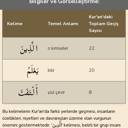
Bilgiler ve Görselleştirme:
Kur'an'daki
Kelime
Temel Anlamı
Toplam Geçiş
Sayısı
İstatiksel bilgiler
الَّذِينَ
o kimseler
22
يَعْلَمُ
bilir
20
أَلْتَفَتَ
yüz çevir
8
Bu kelimelerin Kur'an'da farklı yerlerde geçmesi, insanların
özellikleri, niyetleri ve davranışları üzerine olan vurgunun
önemini göstermektedir. 'الَّذِينَ' kelimesi, belirli bir grup insanı