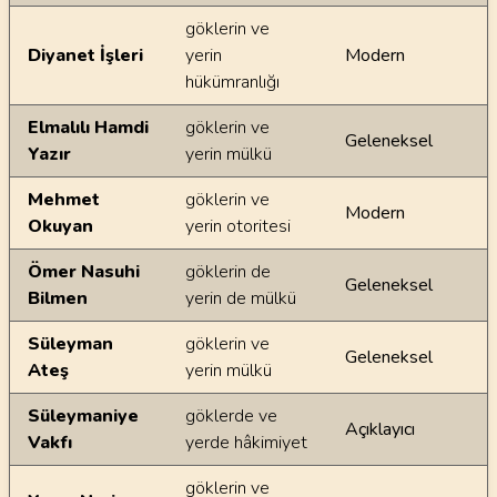
göklerin ve
Diyanet İşleri
yerin
Modern
hükümranlığı
Elmalılı Hamdi
göklerin ve
Geleneksel
Yazır
yerin mülkü
Mehmet
göklerin ve
Modern
Okuyan
yerin otoritesi
Ömer Nasuhi
göklerin de
Geleneksel
Bilmen
yerin de mülkü
Süleyman
göklerin ve
Geleneksel
Ateş
yerin mülkü
Süleymaniye
göklerde ve
Açıklayıcı
Vakfı
yerde hâkimiyet
göklerin ve