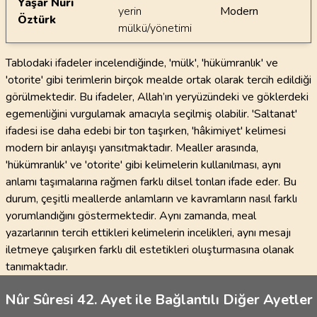
Yaşar Nuri
yerin
Modern
Öztürk
mülkü/yönetimi
Tablodaki ifadeler incelendiğinde, 'mülk', 'hükümranlık' ve
'otorite' gibi terimlerin birçok mealde ortak olarak tercih edildiği
görülmektedir. Bu ifadeler, Allah’ın yeryüzündeki ve göklerdeki
egemenliğini vurgulamak amacıyla seçilmiş olabilir. 'Saltanat'
ifadesi ise daha edebi bir ton taşırken, 'hâkimiyet' kelimesi
modern bir anlayışı yansıtmaktadır. Mealler arasında,
'hükümranlık' ve 'otorite' gibi kelimelerin kullanılması, aynı
anlamı taşımalarına rağmen farklı dilsel tonları ifade eder. Bu
durum, çeşitli meallerde anlamların ve kavramların nasıl farklı
yorumlandığını göstermektedir. Aynı zamanda, meal
yazarlarının tercih ettikleri kelimelerin incelikleri, aynı mesajı
iletmeye çalışırken farklı dil estetikleri oluşturmasına olanak
tanımaktadır.
Nûr Sûresi 42. Ayet ile Bağlantılı Diğer Ayetler