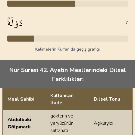
دَوْلَةُ
7
Kelimelerin Kur'an'da geçiş grafiği
Nur Suresi 42. Ayetin Meallerindeki Dilsel
Farklılıklar:
Kullanılan
Meal Sahibi
Dilsel Tonu
İfade
Ayetin meallerindeki dilsel farklılıklar
göklerin ve
Abdulbaki
yeryüzünün
Açıklayıcı
Gölpınarlı
saltanatı