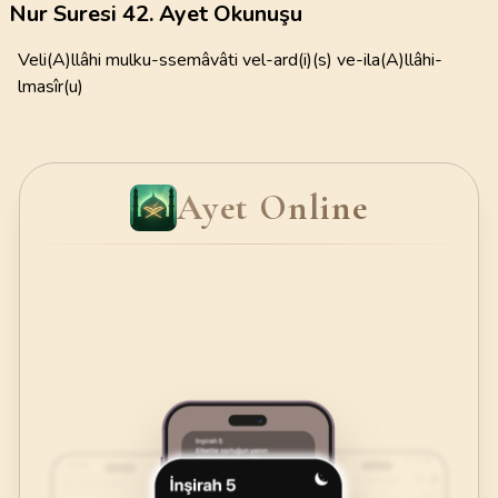
Nur Suresi 42. Ayet Okunuşu
Veli(A)llâhi mulku-ssemâvâti vel-ard(i)(s) ve-ila(A)llâhi-
lmasîr(u)
Ayet Online