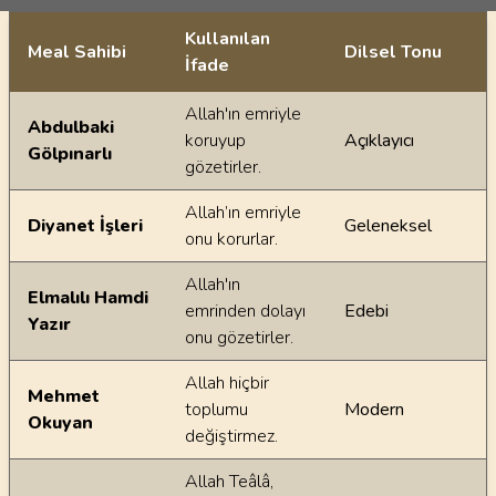
Kullanılan
Meal Sahibi
Dilsel Tonu
İfade
Ayetin meallerindeki dilsel farklılıklar
Allah'ın emriyle
Abdulbaki
koruyup
Açıklayıcı
Gölpınarlı
gözetirler.
Allah’ın emriyle
Diyanet İşleri
Geleneksel
onu korurlar.
Allah'ın
Elmalılı Hamdi
emrinden dolayı
Edebi
Yazır
onu gözetirler.
Allah hiçbir
Mehmet
toplumu
Modern
Okuyan
değiştirmez.
Allah Teâlâ,