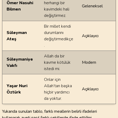
Ömer Nasuhi
herhangi bir
Geleneksel
Bilmen
kavimdeki hali
değiştirmez.
Bir millet kendi
Süleyman
durumlarını
Açıklayıcı
Ateş
değiştirmedikçe
.
Allah da bir
Süleymaniye
kavme kötülük
Modern
Vakfı
istedi mi.
Onlar için
Yaşar Nuri
Allah’tan başka
Açıklayıcı
Öztürk
hiçbir yardımcı
da yoktur.
Yukarıda sunulan tablo, farklı meallerin belirli ifadeleri
kullanarak ayeti nasıl farklı şekillerde ifade ettiğini