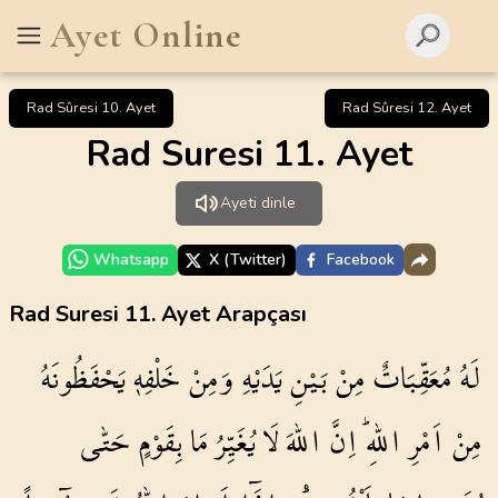
Ayet Online
Rad Sûresi 10. Ayet
Rad Sûresi 12. Ayet
Rad Suresi 11. Ayet
Ayeti dinle
Whatsapp
X (Twitter)
Facebook
Rad Suresi 11. Ayet Arapçası
لَهُ
مُعَقِّبَاتٌ
مِنْ
بَيْنِ
يَدَيْهِ
وَمِنْ
خَلْفِه۪
يَحْفَظُونَهُ
مِنْ
اَمْرِ
اللّٰهِۜ
اِنَّ
اللّٰهَ
لَا
يُغَيِّرُ
مَا
بِقَوْمٍ
حَتّٰى