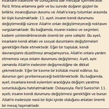
insanların iradesine ve sonuçlarına dair mesajlar içermektedir.
Ra'd, fırtına anlamına gelir ve bu surede doğanın güçleri ile
birlikte, insanoğlunun durumu ve Allah'a karşı tutumları arasında
bir ilişki kurulmaktadır. 11. ayet, insanın kendi durumunu
değiştirmediği sürece Allah'ın onları değiştirmeyeceği noktasını
vurgulamaktadır. Bu bağlamda, insanın iradesi ve seçimleri,
kaderin yönlendirilmesinde önemli bir yere sahiptir. Bu ayet,
insanların kendi ahlaki ve sosyal durumlarını değiştirmeleri
gerektiğini ifade etmektedir. Eğer bir topluluk, kendi
davranışlarını düzeltmeyi amaçlamıyorsa, Allah'ın onlara yardım
etmemesi veya onların durumunu değiştirmez. Ayet, aynı
zamanda Allah'ın iradesinin değişmezliğine de dikkat
çekmektedir. Eğer bir kavme bir kötülük murat edilirse, bu
durumun geri çevrilemeyeceği belirtilmektedir. Bu bağlamda,
ayet, insanlara kendi eylemleri aracılığıyla değişim yaratma
sorumluluğunu hatırlatmaktadır. Dolayısıyla, Ra'd Suresi'nin 11.
ayeti, insanın kendi durumunu değiştirmesi gerektiğini ve bunun
Allah'ın iradesiyle nasıl bir ilişki içinde olduğunu anlatan önemli
bir mesaj taşımaktadır.