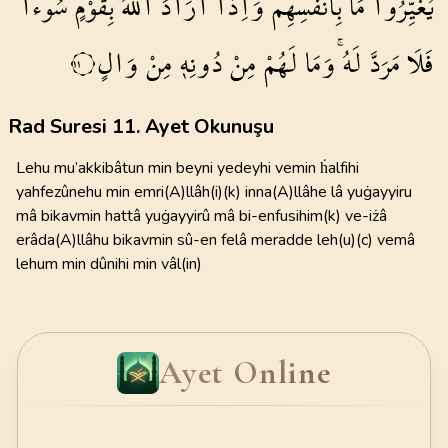
يُغَيِّرُوا
مَا
بِاَنْفُسِهِمْۜ
وَاِذَٓا
اَرَادَ
اللّٰهُ
بِقَوْمٍ
سُٓوءاً
فَلَا
مَرَدَّ
لَهُۚ
وَمَا
لَهُمْ
مِنْ
دُونِه۪
مِنْ
وَالٍ
١١
Rad Suresi 11. Ayet Okunuşu
Lehu mu’akkibâtun min beyni yedeyhi vemin ḣalfihi
yahfezûnehu min emri(A)llâh(i)(k) inna(A)llâhe lâ yuġayyiru
mâ bikavmin hattâ yuġayyirû mâ bi-enfusihim(k) ve-iżâ
erâda(A)llâhu bikavmin sû-en felâ meradde leh(u)(c) vemâ
lehum min dûnihi min vâl(in)
Ayet Online