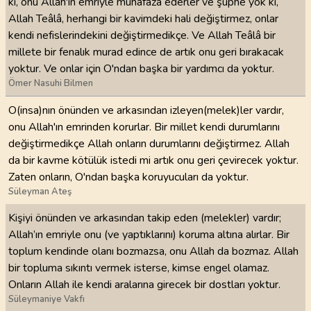
ki, onu Allah'ın emriyle muhafaza ederler ve şüphe yok ki,
Allah Teâlâ, herhangi bir kavimdeki hali değiştirmez, onlar
kendi nefislerindekini değiştirmedikçe. Ve Allah Teâlâ bir
millete bir fenalık murad edince de artık onu geri bırakacak
yoktur. Ve onlar için O'ndan başka bir yardımcı da yoktur.
Ömer Nasuhi Bilmen
O(insa)nın önünden ve arkasından izleyen(melek)ler vardır,
onu Allah'ın emrinden korurlar. Bir millet kendi durumlarını
değiştirmedikçe Allah onların durumlarını değiştirmez. Allah
da bir kavme kötülük istedi mi artık onu geri çevirecek yoktur.
Zaten onların, O'ndan başka koruyucuları da yoktur.
Süleyman Ateş
Kişiyi önünden ve arkasından takip eden (melekler) vardır;
Allah’ın emriyle onu (ve yaptıklarını) koruma altına alırlar. Bir
toplum kendinde olanı bozmazsa, onu Allah da bozmaz. Allah
bir topluma sıkıntı vermek isterse, kimse engel olamaz.
Onların Allah ile kendi aralarına girecek bir dostları yoktur.
Süleymaniye Vakfı