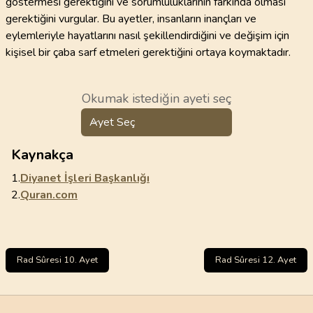
göstermesi gerektiğini ve sorumluluklarının farkında olması
gerektiğini vurgular. Bu ayetler, insanların inançları ve
eylemleriyle hayatlarını nasıl şekillendirdiğini ve değişim için
kişisel bir çaba sarf etmeleri gerektiğini ortaya koymaktadır.
Okumak istediğin ayeti seç
Ayet Seç
Kaynakça
1.
Diyanet İşleri Başkanlığı
2.
Quran.com
Rad Sûresi 10. Ayet
Rad Sûresi 12. Ayet