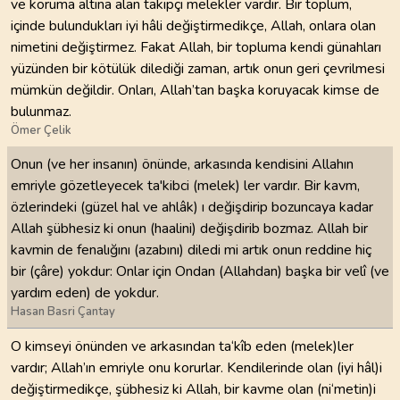
ve koruma altına alan takipçi melekler vardır. Bir toplum,
içinde bulundukları iyi hâli değiştirmedikçe, Allah, onlara olan
nimetini değiştirmez. Fakat Allah, bir topluma kendi günahları
yüzünden bir kötülük dilediği zaman, artık onun geri çevrilmesi
mümkün değildir. Onları, Allah’tan başka koruyacak kimse de
bulunmaz.
Ömer Çelik
Onun (ve her insanın) önünde, arkasında kendisini Allahın
emriyle gözetleyecek ta'kibci (melek) ler vardır. Bir kavm,
özlerindeki (güzel hal ve ahlâk) ı değişdirip bozuncaya kadar
Allah şübhesiz ki onun (haalini) değişdirib bozmaz. Allah bir
kavmin de fenalığını (azabını) diledi mi artık onun reddine hiç
bir (çâre) yokdur: Onlar için Ondan (Allahdan) başka bir velî (ve
yardım eden) de yokdur.
Hasan Basri Çantay
O kimseyi önünden ve arkasından ta‘kîb eden (melek)ler
vardır; Allah’ın emriyle onu korurlar. Kendilerinde olan (iyi hâl)i
değiştirmedikçe, şübhesiz ki Allah, bir kavme olan (ni‘metin)i