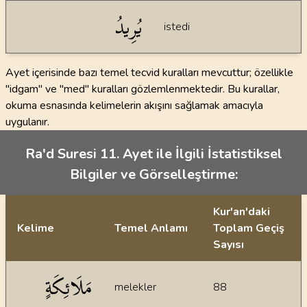
يُرِيدُ
istedi
Ayet içerisinde bazı temel tecvid kuralları mevcuttur; özellikle
"idgam" ve "med" kuralları gözlemlenmektedir. Bu kurallar,
okuma esnasında kelimelerin akışını sağlamak amacıyla
uygulanır.
Ra'd Suresi 11. Ayet ile İlgili İstatistiksel
Bilgiler ve Görselleştirme:
Kur'an'daki
Kelime
Temel Anlamı
Toplam Geçiş
Sayısı
İstatiksel bilgiler
مَلَائِكَةٍ
melekler
88