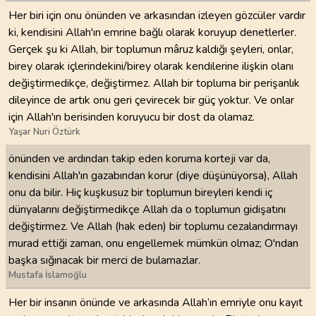
Her biri için onu önünden ve arkasından izleyen gözcüler vardır
ki, kendisini Allah'ın emrine bağlı olarak koruyup denetlerler.
Gerçek şu ki Allah, bir toplumun mâruz kaldığı şeyleri, onlar,
birey olarak içlerindekini/birey olarak kendilerine ilişkin olanı
değiştirmedikçe, değiştirmez. Allah bir topluma bir perişanlık
dileyince de artık onu geri çevirecek bir güç yoktur. Ve onlar
için Allah'ın berisinden koruyucu bir dost da olamaz.
Yaşar Nuri Öztürk
önünden ve ardından takip eden koruma korteji var da,
kendisini Allah'ın gazabından korur (diye düşünüyorsa), Allah
onu da bilir. Hiç kuşkusuz bir toplumun bireyleri kendi iç
dünyalarını değiştirmedikçe Allah da o toplumun gidişatını
değiştirmez. Ve Allah (hak eden) bir toplumu cezalandırmayı
murad ettiği zaman, onu engellemek mümkün olmaz; O'ndan
başka sığınacak bir merci de bulamazlar.
Mustafa İslamoğlu
Her bir insanın önünde ve arkasında Allah’ın emriyle onu kayıt