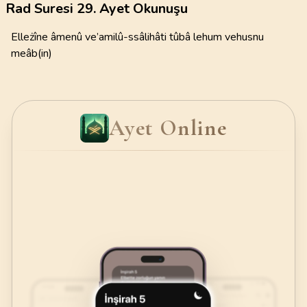
Rad Suresi 29. Ayet Okunuşu
Elleżîne âmenû ve’amilû-ssâlihâti tûbâ lehum vehusnu
meâb(in)
Ayet Online