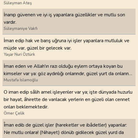
Süleyman Ateş
İnanıp güvenen ve iyi iş yapanlara güzellikler ve mutlu son
vardır.
Süleymaniye Vakfı
İman edip hak ve barış uğruna iyi işler yapanlara mutluluk ve
müjde var, güzel bir gelecek var.
Yaşar Nuri Öztürk
İman eden ve Allah'ın razı olduğu eylem ortaya koyan bu
kimseler var ya: göz aydınlığı onlarındır, güzel yurt da onların…
Mustafa İslamoğlu
O iman edip sâlih amel işleyenler var ya; işte dünyada huzurlu
bir hayat, âhirette de varılacak yerlerin en güzeli olan cennet
onları beklemektedir.
Ömer Çelik
Îman edib de güzel işler (hareketler ve ibâdetler) yapanlar:
Ne mutlu onlara! (Nihayet) dönüb gidilecek güzel yurd da