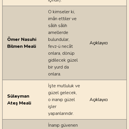
içindir).
O kimseler ki,
imân ettiler ve
sâlih sâlih
amellerde
Ömer Nasuhi
bulundular,
Açıklayıcı
Bilmen Meali
fevz-ü necât
onlara, dönüp
gidilecek güzel
bir yurd da
onlara.
İşte mutluluk ve
güzel gelecek,
Süleyman
o inanıp güzel
Açıklayıcı
Ateş Meali
işler
yapanlarındır.
İnanıp güvenen