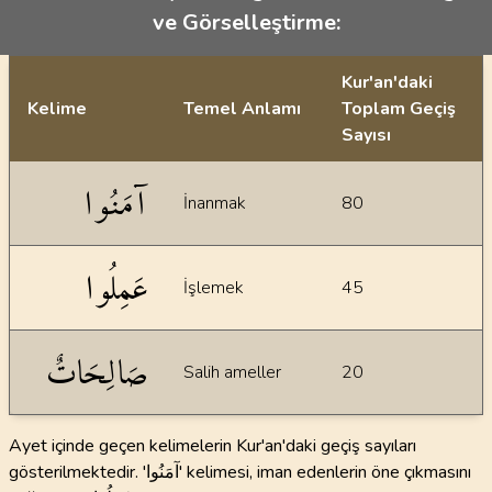
ve Görselleştirme:
Kur'an'daki
Kelime
Temel Anlamı
Toplam Geçiş
Sayısı
İstatiksel bilgiler
آمَنُوا
İnanmak
80
عَمِلُوا
İşlemek
45
صَالِحَاتٌ
Salih ameller
20
Ayet içinde geçen kelimelerin Kur'an'daki geçiş sayıları
gösterilmektedir. 'آمَنُوا' kelimesi, iman edenlerin öne çıkmasını