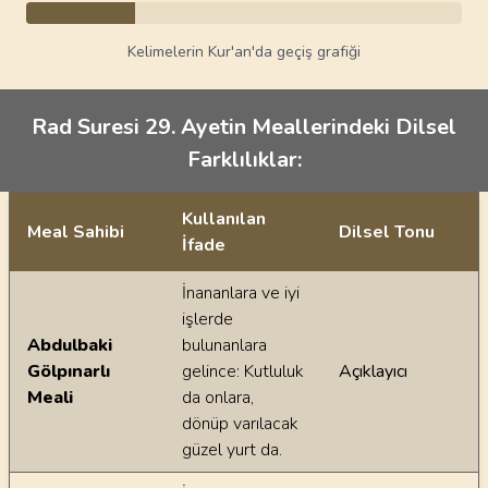
Kelimelerin Kur'an'da geçiş grafiği
Rad Suresi 29. Ayetin Meallerindeki Dilsel
Farklılıklar:
Kullanılan
Meal Sahibi
Dilsel Tonu
İfade
Ayetin meallerindeki dilsel farklılıklar
İnananlara ve iyi
işlerde
Abdulbaki
bulunanlara
Gölpınarlı
gelince: Kutluluk
Açıklayıcı
Meali
da onlara,
dönüp varılacak
güzel yurt da.