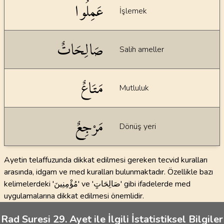
عَمِلُوا
İşlemek
صَالِحَاتٌ
Salih ameller
مَتَاعٌ
Mutluluk
مَرْجِعٌ
Dönüş yeri
Ayetin telaffuzunda dikkat edilmesi gereken tecvid kuralları
arasında, idgam ve med kuralları bulunmaktadır. Özellikle bazı
kelimelerdeki 'مُؤْمِنِينَ' ve 'صَالِحَاتٍ' gibi ifadelerde med
uygulamalarına dikkat edilmesi önemlidir.
Rad Suresi 29. Ayet ile İlgili İstatistiksel Bilgiler