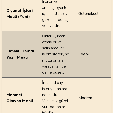
İnanan ve salih
amel işleyenler
Diyanet İşleri
için, mutluluk ve
Geleneksel
Meali (Yeni)
güzel bir dönüş
yeri vardır.
Onlar ki, iman
etmişler ve
salih ameller
Elmalılı Hamdi
işlemişlerdir, ne
Edebi
Yazır Meali
mutlu onlara,
varacakları yer
de ne güzeldir!
İman edip iyi
işler yapanlara
Mehmet
ne mutlu!
Modern
Okuyan Meali
Varılacak güzel
yurt da (onlar