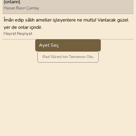
(onların).
Hasan Basri Çantay
Îmân edip sâlih ameller işleyenlere ne mutlu! Varılacak güzel
yer de onlar içindir.
Hayrat Neşriyat
Ayet Seç
Rad Sûresi'nin Tamamını Oku