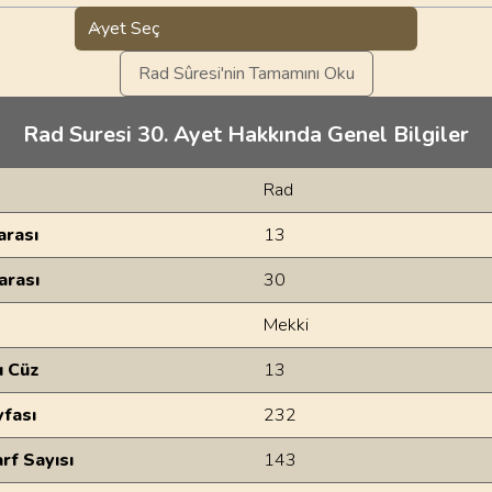
Ayet Seç
Rad Sûresi'nin Tamamını Oku
Rad Suresi 30. Ayet Hakkında Genel Bilgiler
Rad
rası
13
arası
30
Mekki
u Cüz
13
yfası
232
rf Sayısı
143