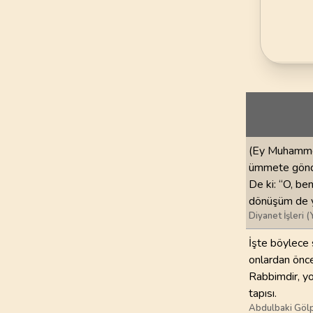
69
.
Hakka Suresi
52
AYET
73
.
Muzzemmil Sures
20
AYET
77
.
Murselat Suresi
50
AYET
81
.
Tekvir Suresi
(Ey Muhammed
29
AYET
ümmete gönder
De ki: “O, be
85
.
Buruc Suresi
dönüşüm de ya
22
AYET
Diyanet İşleri (
İşte böylece 
89
.
Fecr Suresi
onlardan önce
30
AYET
Rabbimdir, y
tapısı.
93
.
Duha Suresi
Abdulbaki Gölp
11
AYET