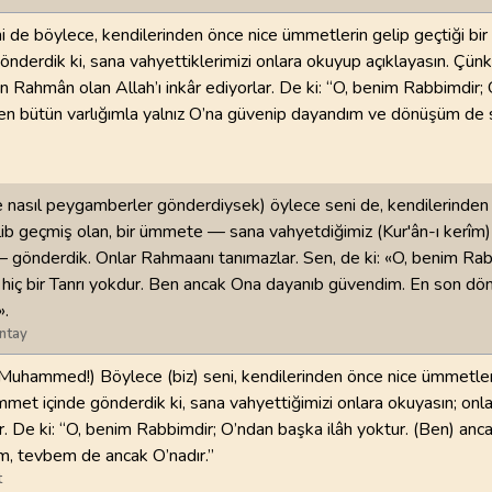
 de böylece, kendilerinden önce nice ümmetlerin gelip geçtiği bi
derdik ki, sana vahyettiklerimizi onlara okuyup açıklayasın. Çünk
den Rahmân olan Allah’ı inkâr ediyorlar. De ki: “O, benim Rabbimdir
Ben bütün varlığımla yalnız O’na güvenip dayandım ve dönüşüm de
 nasıl peygamberler gönderdiysek) öylece seni de, kendilerinden 
b geçmiş olan, bir ümmete — sana vahyetdiğimiz (Kur'ân-ı kerîm) 
 gönderdik. Onlar Rahmaanı tanımazlar. Sen, de ki: «O, benim Rab
hiç bir Tanrı yokdur. Ben ancak Ona dayanıb güvendim. En son d
».
ntay
 Muhammed!) Böylece (biz) seni, kendilerinden önce nice ümmetle
mmet içinde gönderdik ki, sana vahyettiğimizi onlara okuyasın; onl
ar. De ki: “O, benim Rabbimdir; O’ndan başka ilâh yoktur. (Ben) anc
m, tevbem de ancak O’nadır.”
t