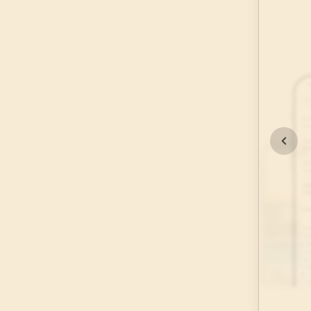
45
.
Casiye Suresi
37
AYET
49
.
Hucurat Suresi
18
AYET
53
.
Necm Suresi
62
AYET
57
.
Hadid Suresi
29
AYET
61
.
Saff Suresi
14
AYET
65
.
Talak Suresi
12
AYET