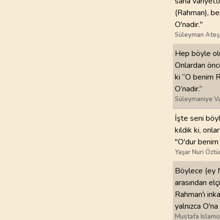
sana vahyetti
(Rahman), be
O'nadır."
Süleyman Ateş
Hep böyle olu
Onlardan önce
ki “O benim R
O’nadır.”
Süleymaniye Va
İşte seni böy
kıldık ki, on
"O'dur benim 
Yaşar Nuri Öztü
Böylece (ey N
arasından elçi
Rahman'ı inka
yalnızca O'na
Mustafa İslamo