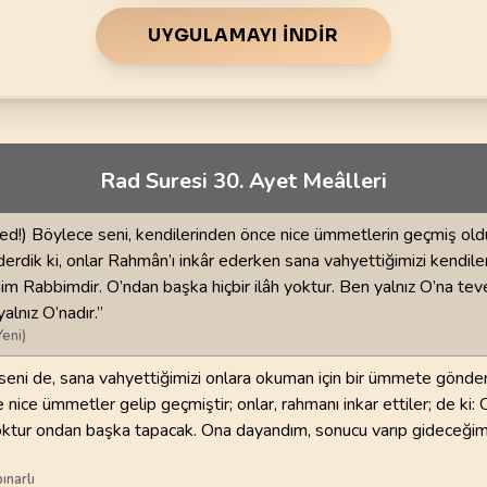
70
.
Mearic Suresi
71
.
Nuh Suresi
44
AYET
28
AYET
UYGULAMAYI İNDIR
i
74
.
Muddessir Suresi
75
.
Kiyamet Suresi
56
AYET
40
AYET
78
.
Nebe Suresi
79
.
Naziat Suresi
Rad Suresi 30. Ayet Meâlleri
40
AYET
46
AYET
82
.
Infitar Suresi
83
.
Mutaffifin Suresi
!) Böylece seni, kendilerinden önce nice ümmetlerin geçmiş old
19
AYET
36
AYET
dik ki, onlar Rahmân’ı inkâr ederken sana vahyettiğimizi kendiler
nim Rabbimdir. O’ndan başka hiçbir ilâh yoktur. Ben yalnız O’na tev
86
.
Tarik Suresi
87
.
Ala Suresi
lnız O’nadır.”
17
AYET
19
AYET
Yeni)
seni de, sana vahyettiğimizi onlara okuman için bir ümmete gönder
90
.
Beled Suresi
91
.
Şems Suresi
 nice ümmetler gelip geçmiştir; onlar, rahmanı inkar ettiler; de ki:
20
AYET
15
AYET
oktur ondan başka tapacak. Ona dayandım, sonucu varıp gideceği
94
.
İnşirah Suresi
95
.
Tin Suresi
ınarlı
8
AYET
8
AYET