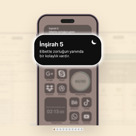
46
.
Ahkaf Suresi
47
.
Muhammed Suresi
35
AYET
38
AYET
50
.
Kaf Suresi
51
.
Zariyat Suresi
45
AYET
60
AYET
54
.
Kamer Suresi
55
.
Rahman Suresi
55
AYET
78
AYET
58
.
Mücadele Suresi
59
.
Hasr Suresi
22
AYET
24
AYET
62
.
Cuma Suresi
63
.
Munafikune Suresi
11
AYET
11
AYET
66
.
Tahrim Suresi
67
.
Mulk Suresi
12
AYET
30
AYET