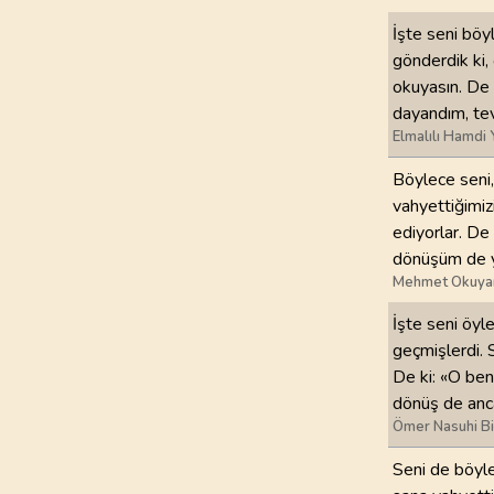
İşte seni böy
97
.
Kadir Suresi
gönderdik ki,
5
AYET
okuyasın. De
dayandım, te
101
.
Karia Suresi
Elmalılı Hamdi 
11
AYET
Böylece seni,
105
.
Fil Suresi
vahyettiğimiz
5
AYET
ediyorlar. De
dönüşüm de ya
109
.
Kafirun Suresi
Mehmet Okuya
6
AYET
İşte seni öyl
geçmişlerdi. 
113
.
Felak Suresi
De ki: «O ben
5
AYET
dönüş de anca
Ömer Nasuhi B
Seni de böyle