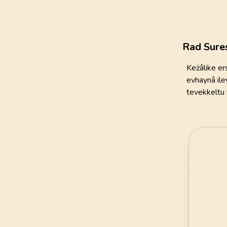
111
AYET
21
.
Enbiya Suresi
112
AYET
Rad Sure
25
.
Furkan Suresi
Keżâlike er
77
AYET
evhaynâ iley
tevekkeltu 
29
.
Ankebut Suresi
69
AYET
33
.
Ahzab Suresi
73
AYET
37
.
Saffat Suresi
182
AYET
41
.
Fussilet Suresi
54
AYET