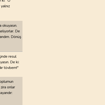
 ki: "O
yalnız
a okuyasın.
eliyorlar. De
yandım. Dönüş
çinde resul
yasın. De ki:
dır tövbem!"
 toplumun
 zira onlar
ayandır: