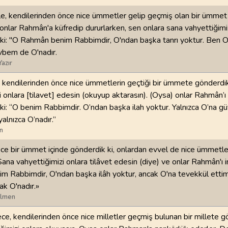
le, kendilerinden önce nice ümmetler gelip geçmiş olan bir ümmet 
98
.
Beyyine Suresi
99
.
Zilzal Suresi
 onlar Rahmân'a küfredip dururlarken, sen onlara sana vahyettiğimiz
8
AYET
8
AYET
 ki: "O Rahmân benim Rabbimdir, O'ndan başka tanrı yoktur. Ben O
vbem de O'nadır.
102
.
Tekasur Suresi
103
.
Asr Suresi
Yazır
8
AYET
3
AYET
 kendilerinden önce nice ümmetlerin geçtiği bir ümmete gönderdik
106
.
Kureyş Suresi
107
.
Maun Suresi
i onlara [tilavet] edesin (okuyup aktarasın). (Oysa) onlar Rahmân’ı 
4
AYET
7
AYET
 ki: “O benim Rabbimdir. O’ndan başka ilah yoktur. Yalnızca O’na g
lnızca O’nadır.”
110
.
Nasr Suresi
111
.
Tebbet Suresi
n
3
AYET
5
AYET
ece bir ümmet içinde gönderdik ki, onlardan evvel de nice ümmetle
Sana vahyettiğimizi onlara tilâvet edesin (diye) ve onlar Rahmân'ı i
114
.
Nas Suresi
im Rabbimdir, O'ndan başka ilâh yoktur, ancak O'na tevekkül etti
6
AYET
k O'nadır.»
ilmen
ce, kendilerinden önce nice milletler geçmiş bulunan bir millete gö