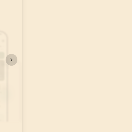
48
.
Fetih Suresi
29
AYET
52
.
Tur Suresi
49
AYET
56
.
Vakia Suresi
96
AYET
60
.
Mumtehine Suresi
13
AYET
64
.
Tegabun Suresi
18
AYET
68
.
Kalem Suresi
52
AYET