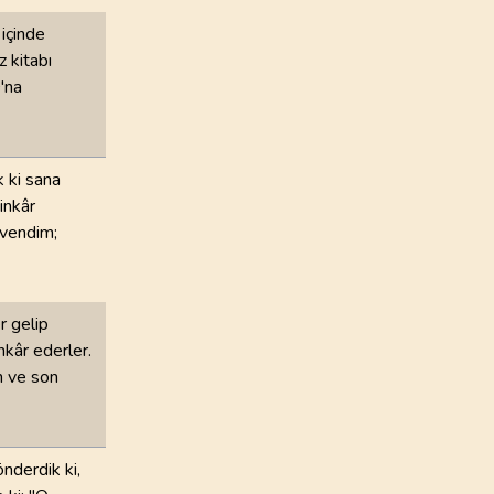
içinde
100
.
Adiyat Suresi
 kitabı
11
AYET
'na
104
.
Humeze Suresi
9
AYET
 ki sana
108
.
Kevser Suresi
inkâr
3
AYET
üvendim;
112
.
İhlas Suresi
4
AYET
r gelip
nkâr ederler.
m ve son
nderdik ki,