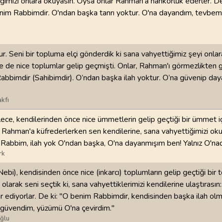
ğimizi onlara okuyasın. Oysa onlar Rahman'a nankörlük ederler. De
nim Rabbimdir. O'ndan başka tanrı yoktur. O'na dayandım, tevbem 
r. Seni bir topluma elçi gönderdik ki sana vahyettiğimiz şeyi onlar
 de nice toplumlar gelip geçmişti. Onlar, Rahman'ı görmezlikten g
abbimdir (Sahibimdir). O’ndan başka ilah yoktur. O’na güvenip da
kfı
lece, kendilerinden önce nice ümmetlerin gelip geçtiği bir ümmet i
lar Rahman'a küfrederlerken sen kendilerine, sana vahyettiğimizi oku
Rabbim, ilah yok O'ndan başka, O'na dayanmışım ben! Yalnız O'na
rk
ebi), kendisinden önce nice (inkarcı) toplumların gelip geçtiği bir
 olarak seni seçtik ki, sana vahyettiklerimizi kendilerine ulaştırasın:
r ediyorlar. De ki: "O benim Rabbimdir, kendisinden başka ilah olm
 güvendim, yüzümü O'na çevirdim."
ğlu