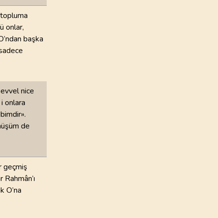
r topluma
ü onlar,
; O’ndan başka
 sadece
evvel nice
i onlara
bimdir».
önüşüm de
r geçmiş
ar Rahmân’ı
ak O’na