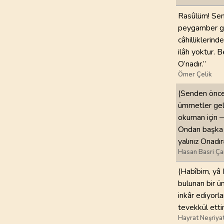
Rasûlüm! Seni
peygamber gön
câhilliklerin
ilâh yoktur. 
O’nadır.”
Ömer Çelik
(Senden önce
ümmetler geli
okuman için —
Ondan başka 
yalınız Onadır
Hasan Basri Ça
(Habîbim, yâ
bulunan bir ü
inkâr ediyorl
tevekkül etti
Hayrat Neşriya