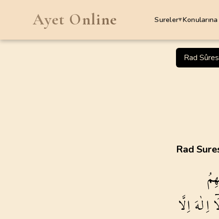
Ayet Online
Sureler
Konularına
▾
SURELER
Rad Sûres
1
.
Fatiha Suresi
7
AYET
5
.
Maide Suresi
120
AYET
9
.
Tevbe Suresi
Rad Sures
129
AYET
هِمُ
13
.
Rad Suresi
43
AYET
ٓا
اِلٰهَ
اِلَّا
17
.
Isra Suresi