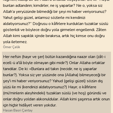
bunları adlandırın; kimdirler, ne iş yaparlar? Ne o, yoksa siz
Allah’a yeryüzünde bilmediği bir şeyi mi haber veriyorsunuz?
Yahut gelişi güzel, anlamsız sözlerle mi kendinizi
aldatıyorsunuz?” Doğrusu o kâfirlere kurdukları tuzaklar süslü
gösterildi ve böylece doğru yola girmeleri engellendi. Zâten
Allah kimi sapıklık içinde bırakırsa, artık hiç kimse onu doğru
yola iletemez.
Ömer Çelik
Her nefsin (hayır ve şer) bütün kazandığına naazır olan (zât-i
ecell-ü a'lâ böyle olmayan gibi midir?) Onlar Allaha ortaklar
tanıdılar. De ki: «Bunlara ad takın (necidir, ne iş yaparlar
bunlar?). Yoksa siz yer yüzünde ona (Allaha) bilmeyeceği bir
şey'i mi haber veriyorsunuz? Yahud (gelişi güzel) sözün dış
yüzü ile mi (kendinizi aldatıyorsunuz?) Hayır, o kâfirlere
(mü'minlerin aleyhindeki) tuzakları süslü (ve hoş) göründü ve
onlar doğru yoldan alıkonuldular. Allah kimi şaşırırsa artık onun
için hiçbir hidâyet veren yokdur.
Hasan Basri Çantay