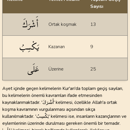
Sayısı
İstatiksel bilgiler
أَشْرَكَ
Ortak koşmak
13
يَكْسِبُ
Kazanan
9
عَلَى
Üzerine
25
Ayet içinde geçen kelimelerin Kur'an'da toplam geçiş sayıları,
bu kelimelerin önemli kavramları ifade etmesinden
kaynaklanmaktadır. 'أَشْرَكَ' kelimesi, özellikle Allah'a ortak
koşma kavramının vurgulanması açısından sıkça
kullanılmaktadır. 'يَكْسِبُ' kelimesi ise, insanların kazançlarının ve
eylemlerinin üzerinde durulması gereken önemli bir temadır.