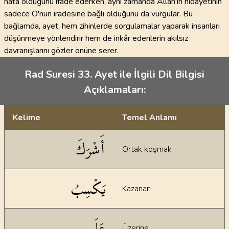
hata olduğunu ifade ederken, aynı zamanda Allah'ın hidayetinin
sadece O'nun iradesine bağlı olduğunu da vurgular. Bu
bağlamda, ayet, hem zihinlerde sorgulamalar yaparak insanları
düşünmeye yönlendirir hem de inkâr edenlerin akılsız
davranışlarını gözler önüne serer.
Rad Suresi 33. Ayet ile İlgili Dil Bilgisi
Açıklamaları:
Kelime
Temel Anlamı
Dil bilgisi açıklamaları
أَشْرَكَ
Ortak koşmak
يَكْسِبُ
Kazanan
عَلَى
Üzerine