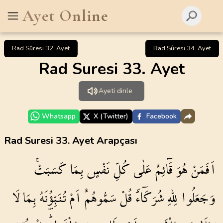
Ayet Online
Rad Sûresi 32. Ayet
Rad Sûresi 34. Ayet
Rad Suresi 33. Ayet
Ayeti dinle
Whatsapp
X (Twitter)
Facebook
Rad Suresi 33. Ayet Arapçası
اَفَمَنْ
هُوَ
قَٓائِمٌ
عَلٰى
كُلِّ
نَفْسٍ
بِمَا
كَسَبَتْۚ
وَجَعَلُوا
لِلّٰهِ
شُرَكَٓاءَۜ
قُلْ
سَمُّوهُمْۜ
اَمْ
تُنَبِّؤُ۫نَهُ
بِمَا
لَا