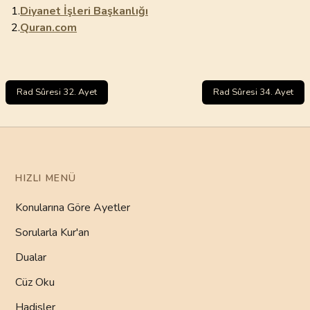
1.
Diyanet İşleri Başkanlığı
2.
Quran.com
Rad Sûresi 32. Ayet
Rad Sûresi 34. Ayet
HIZLI MENÜ
Konularına Göre Ayetler
Sorularla Kur'an
Dualar
Cüz Oku
Hadisler