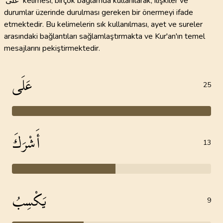
'عَلَى' kelimesi, birçok bağlamda kullanılarak, ilişkiler ve
durumlar üzerinde durulması gereken bir önermeyi ifade
etmektedir. Bu kelimelerin sık kullanılması, ayet ve sureler
arasındaki bağlantıları sağlamlaştırmakta ve Kur'an'ın temel
mesajlarını pekiştirmektedir.
عَلَى
25
أَشْرَكَ
13
يَكْسِبُ
9