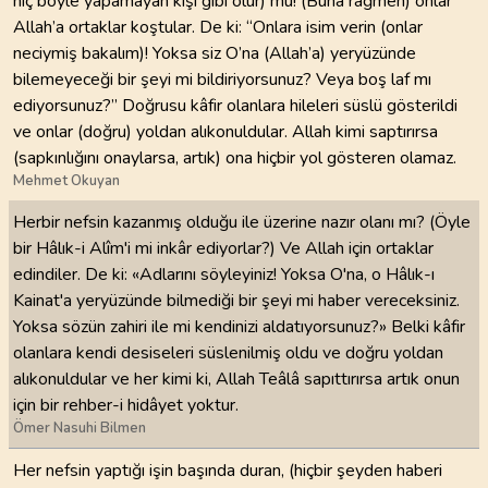
hiç böyle yapamayan kişi gibi olur) mu! (Buna rağmen) onlar
Allah’a ortaklar koştular. De ki: “Onlara isim verin (onlar
neciymiş bakalım)! Yoksa siz O’na (Allah’a) yeryüzünde
bilemeyeceği bir şeyi mi bildiriyorsunuz? Veya boş laf mı
ediyorsunuz?” Doğrusu kâfir olanlara hileleri süslü gösterildi
ve onlar (doğru) yoldan alıkonuldular. Allah kimi saptırırsa
(sapkınlığını onaylarsa, artık) ona hiçbir yol gösteren olamaz.
Mehmet Okuyan
Herbir nefsin kazanmış olduğu ile üzerine nazır olanı mı? (Öyle
bir Hâlık-i Alîm'i mi inkâr ediyorlar?) Ve Allah için ortaklar
edindiler. De ki: «Adlarını söyleyiniz! Yoksa O'na, o Hâlık-ı
Kainat'a yeryüzünde bilmediği bir şeyi mi haber vereceksiniz.
Yoksa sözün zahiri ile mi kendinizi aldatıyorsunuz?» Belki kâfir
olanlara kendi desiseleri süslenilmiş oldu ve doğru yoldan
alıkonuldular ve her kimi ki, Allah Teâlâ sapıttırırsa artık onun
için bir rehber-i hidâyet yoktur.
Ömer Nasuhi Bilmen
Her nefsin yaptığı işin başında duran, (hiçbir şeyden haberi