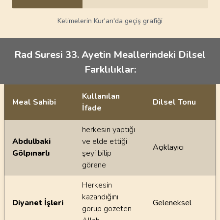
Kelimelerin Kur'an'da geçiş grafiği
Rad Suresi 33. Ayetin Meallerindeki Dilsel
Farklılıklar:
Kullanılan
Meal Sahibi
Dilsel Tonu
İfade
Ayetin meallerindeki dilsel farklılıklar
herkesin yaptığı
Abdulbaki
ve elde ettiği
Açıklayıcı
Gölpınarlı
şeyi bilip
görene
Herkesin
kazandığını
Diyanet İşleri
Geleneksel
görüp gözeten