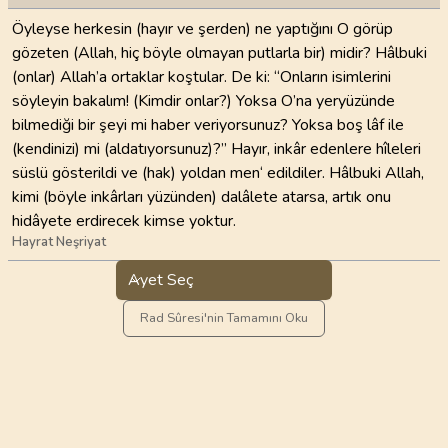
Öyleyse herkesin (hayır ve şerden) ne yaptığını O görüp
gözeten (Allah, hiç böyle olmayan putlarla bir) midir? Hâlbuki
(onlar) Allah’a ortaklar koştular. De ki: “Onların isimlerini
söyleyin bakalım! (Kimdir onlar?) Yoksa O’na yeryüzünde
bilmediği bir şeyi mi haber veriyorsunuz? Yoksa boş lâf ile
(kendinizi) mi (aldatıyorsunuz)?” Hayır, inkâr edenlere hîleleri
süslü gösterildi ve (hak) yoldan men‘ edildiler. Hâlbuki Allah,
kimi (böyle inkârları yüzünden) dalâlete atarsa, artık onu
hidâyete erdirecek kimse yoktur.
Hayrat Neşriyat
Ayet Seç
Rad Sûresi'nin Tamamını Oku