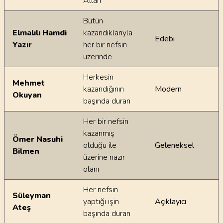
Allah
Bütün
Elmalılı Hamdi
kazandıklarıyla
Edebi
Yazır
her bir nefsin
üzerinde
Herkesin
Mehmet
kazandığının
Modern
Okuyan
başında duran
Her bir nefsin
kazanmış
Ömer Nasuhi
olduğu ile
Geleneksel
Bilmen
üzerine nazır
olanı
Her nefsin
Süleyman
yaptığı işin
Açıklayıcı
Ateş
başında duran