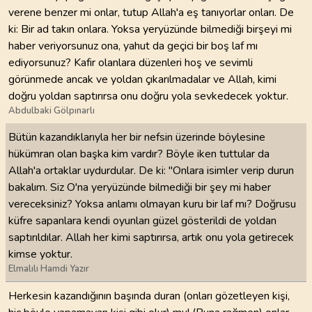
verene benzer mi onlar, tutup Allah'a eş tanıyorlar onları. De
ki: Bir ad takın onlara. Yoksa yeryüzünde bilmediği birşeyi mi
haber veriyorsunuz ona, yahut da geçici bir boş laf mı
ediyorsunuz? Kafir olanlara düzenleri hoş ve sevimli
görünmede ancak ve yoldan çıkarılmadalar ve Allah, kimi
doğru yoldan saptırırsa onu doğru yola sevkedecek yoktur.
Abdulbaki Gölpınarlı
Bütün kazandıklarıyla her bir nefsin üzerinde böylesine
hükümran olan başka kim vardır? Böyle iken tuttular da
Allah'a ortaklar uydurdular. De ki: "Onlara isimler verip durun
bakalım. Siz O'na yeryüzünde bilmediği bir şey mi haber
vereceksiniz? Yoksa anlamı olmayan kuru bir laf mı? Doğrusu
küfre sapanlara kendi oyunları güzel gösterildi de yoldan
saptırıldılar. Allah her kimi saptırırsa, artık onu yola getirecek
kimse yoktur.
Elmalılı Hamdi Yazır
Herkesin kazandığının başında duran (onları gözetleyen kişi,