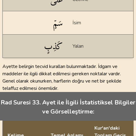
سَمٍّ
İsim
كَذِبٍ
Yalan
Ayette belirgin tecvid kuralları bulunmaktadır. İdgam ve
maddeler ile ilgili dikkat edilmesi gereken noktalar vardır.
Genel olarak okunurken, harflerin doğru ve net bir şekilde
telaffuz edilmesi önemlidir.
Rad Suresi 33. Ayet ile İlgili İstatistiksel Bilgiler
ve Görselleştirme:
Kur'an'daki
Kelime
Temel Anlamı
Toplam Geçiş