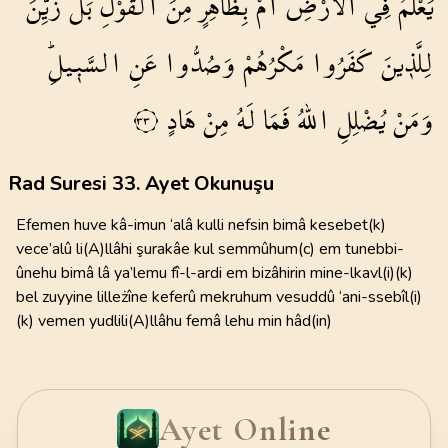
يَعْلَمُ
فِي
الْاَرْضِ
اَمْ
بِظَاهِرٍ
مِنَ
الْقَوْلِۜ
بَلْ
زُيِّنَ
لِلَّذ۪ينَ
كَفَرُوا
مَكْرُهُمْ
وَصُدُّوا
عَنِ
السَّب۪يلِۜ
وَمَنْ
يُضْلِلِ
اللّٰهُ
فَمَا
لَهُ
مِنْ
هَادٍ
٣٣
Rad Suresi 33. Ayet Okunuşu
Efemen huve kâ-imun ‘alâ kulli nefsin bimâ kesebet(k)
vece’alû li(A)llâhi şurakâe kul semmûhum(c) em tunebbi-
ûnehu bimâ lâ ya’lemu fî-l-ardi em bizâhirin mine-lkavl(i)(k)
bel zuyyine lilleżîne keferû mekruhum vesuddû ‘ani-ssebîl(i)
(k) vemen yudlili(A)llâhu femâ lehu min hâd(in)
Ayet Online