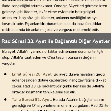
arasında farklılıklar mevcuttur. Bu durum, anlamın derinliğini ve
ifade zenginliğini artırmaktadır. Örneğin, 'Ayetleri görmezlikten
gelmeyi' gibi ifadeler, inkâr etme eyleminin belirginliğini
artırırken, 'boş söz' gibi ifadeler, anlamın basitliğini ortaya
koymaktadır. Eş anlamlılık durumları olsa da, bazı farklılıklar
ciddi anlamda bir anlatım şekli ve vurguyu etkilemektedir.
Rad Sûresi 33. Ayet ile Bağlantılı Diğer Ayetler
Bu ayet, Allah'ın yanında ortaklar edinenlerin durumu ile ilgili
olup, Allah'a itaat eden ve O'na teslim olanların değerini
vurgular.
Enfâl Sûresi
28
. Ayet
: Bu ayet, dünya hayatının geçici
eğlencesinden dolayı kalplerdeki inanç zayıflığına dikkat
çeker. Rad 33 ile bağlantılıdır çünkü her ikisi de Allah'a
ortaklar koşmanın tehlikelerini ele alır.
Taha Suresi
82
. Ayet
: Burada Allah'ın bağışlamasının
genişliği ve O'na yönelmenin önemi vurgulanır. Rad 33 ile