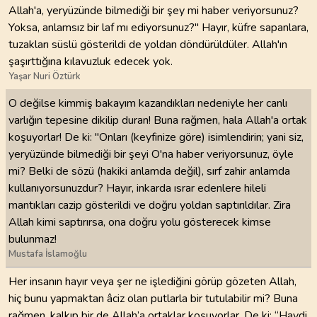
Allah'a, yeryüzünde bilmediği bir şey mi haber veriyorsunuz?
Yoksa, anlamsız bir laf mı ediyorsunuz?" Hayır, küfre sapanlara,
tuzakları süslü gösterildi de yoldan döndürüldüler. Allah'ın
şaşırttığına kılavuzluk edecek yok.
Yaşar Nuri Öztürk
O değilse kimmiş bakayım kazandıkları nedeniyle her canlı
varlığın tepesine dikilip duran! Buna rağmen, hala Allah'a ortak
koşuyorlar! De ki: "Onları (keyfinize göre) isimlendirin; yani siz,
yeryüzünde bilmediği bir şeyi O'na haber veriyorsunuz, öyle
mi? Belki de sözü (hakiki anlamda değil), sırf zahir anlamda
kullanıyorsunuzdur? Hayır, inkarda ısrar edenlere hileli
mantıkları cazip gösterildi ve doğru yoldan saptırıldılar. Zira
Allah kimi saptırırsa, ona doğru yolu gösterecek kimse
bulunmaz!
Mustafa İslamoğlu
Her insanın hayır veya şer ne işlediğini görüp gözeten Allah,
hiç bunu yapmaktan âciz olan putlarla bir tutulabilir mi? Buna
rağmen, kalkıp bir de Allah’a ortaklar koşuyorlar. De ki: “Haydi