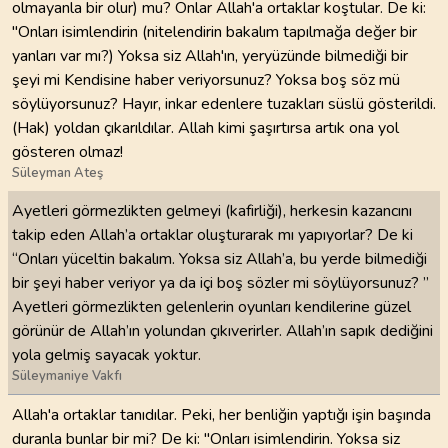
olmayanla bir olur) mu? Onlar Allah'a ortaklar koştular. De ki:
"Onları isimlendirin (nitelendirin bakalım tapılmağa değer bir
yanları var mı?) Yoksa siz Allah'ın, yeryüzünde bilmediği bir
şeyi mi Kendisine haber veriyorsunuz? Yoksa boş söz mü
söylüyorsunuz? Hayır, inkar edenlere tuzakları süslü gösterildi.
(Hak) yoldan çıkarıldılar. Allah kimi şaşırtırsa artık ona yol
gösteren olmaz!
Süleyman Ateş
Ayetleri görmezlikten gelmeyi (kafirliği), herkesin kazancını
takip eden Allah’a ortaklar oluşturarak mı yapıyorlar? De ki
“Onları yüceltin bakalım. Yoksa siz Allah’a, bu yerde bilmediği
bir şeyi haber veriyor ya da içi boş sözler mi söylüyorsunuz? ”
Ayetleri görmezlikten gelenlerin oyunları kendilerine güzel
görünür de Allah’ın yolundan çıkıverirler. Allah’ın sapık dediğini
yola gelmiş sayacak yoktur.
Süleymaniye Vakfı
Allah'a ortaklar tanıdılar. Peki, her benliğin yaptığı işin başında
duranla bunlar bir mi? De ki: "Onları isimlendirin. Yoksa siz