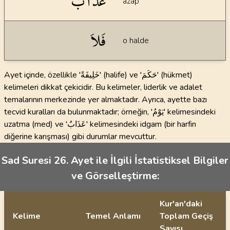
عَذَابٌ
azap
فَلاَ
o halde
Ayet içinde, özellikle 'خَلِيفَةً' (halife) ve 'حَكَمَ' (hükmet)
kelimeleri dikkat çekicidir. Bu kelimeler, liderlik ve adalet
temalarının merkezinde yer almaktadır. Ayrıca, ayette bazı
tecvid kuralları da bulunmaktadır; örneğin, 'يَوْمُ' kelimesindeki
uzatma (med) ve 'عَذَابٌ' kelimesindeki idgam (bir harfin
diğerine karışması) gibi durumlar mevcuttur.
Sad Suresi 26. Ayet ile İlgili İstatistiksel Bilgiler
ve Görselleştirme:
Kur'an'daki
Kelime
Temel Anlamı
Toplam Geçiş
Sayısı