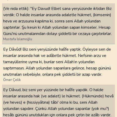
(Ve nida ettik): "Ey Davud! Elbet sana yeryüzünde iktidarı Biz
verdik: O halde insanlar arasında adaletle hükmet, (kimsenin)
heva ve arzusuna kapılma ki, sonra seni Allah yolundan
saptırırlar. Şu kesin ki Allah yolundan sapan kimseler, Hesap
Günü'nü unutmalarından dolayı şiddetli bir cezaya çarptırılırlar.
Mustafa İslamoğlu
Ey Dâvûd! Biz seni yeryüzünde halîfe yaptık. Öyleyse sen de
insanlar arasında hak ve adâletle hükmet. Nefsinin arzu ve
tamayüllerine uyma ki, bunlar seni Allah’ın yolundan
saptırmasın. Allah yolundan sapanlara gelince, hesap gününü
unutmaları sebebiyle, onlara pek şiddetli bir azap vardır.
Ömer Çelik
Ey Dâvud, biz seni yer yüzünde bir halîfe yapdık. O halde
insanlar arasında hak (ve adalet) le hükmet. (Hükmünde) hevâ
(ve heves) e (hissiyyâtına) tâbi' olma ki bu, seni Allah
yolundan sapdırır. Çünkü Allah yolundan sapanlar (yok mu?)
hesâb gününü unutdukları için onlara pek çetin bir azâb vardır.