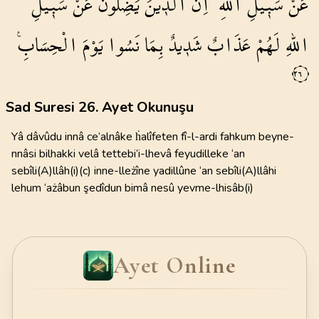
عَنْ
سَب۪يلِ
اللّٰهِۜ
اِنَّ
الَّذ۪ينَ
يَضِلُّونَ
عَنْ
سَب۪يلِ
اللّٰهِ
لَهُمْ
عَذَابٌ
شَد۪يدٌ
بِمَا
نَسُوا
يَوْمَ
الْحِسَابِ۟
٢٦
Sad Suresi 26. Ayet Okunuşu
Yâ dâvûdu innâ ce’alnâke ḣalîfeten fî-l-ardi fahkum beyne-
nnâsi bilhakki velâ tettebi’i-lhevâ feyudilleke ‘an
sebîli(A)llâh(i)(c) inne-lleżîne yadillûne ‘an sebîli(A)llâhi
lehum ‘ażâbun şedîdun bimâ nesû yevme-lhisâb(i)
Ayet Online