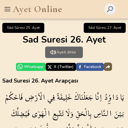
Ayet Online
Sâd Sûresi 25. Ayet
Sâd Sûresi 27. Ayet
Sad Suresi 26. Ayet
Ayeti dinle
Whatsapp
X (Twitter)
Facebook
Sad Suresi 26. Ayet Arapçası
يَا
دَاوُ۫دُ
اِنَّا
جَعَلْنَاكَ
خَل۪يفَةً
فِي
الْاَرْضِ
فَاحْكُمْ
بَيْنَ
النَّاسِ
بِالْحَقِّ
وَلَا
تَتَّبِعِ
الْهَوٰى
فَيُضِلَّكَ