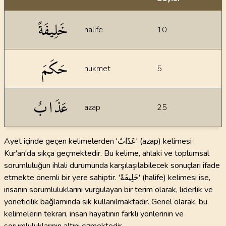
İstatiksel bilgiler
خَلِيفَةً
halife
10
حَكَمَ
hükmet
5
عَذَابٌ
azap
25
Ayet içinde geçen kelimelerden 'عَذَابٌ' (azap) kelimesi
Kur'an'da sıkça geçmektedir. Bu kelime, ahlaki ve toplumsal
sorumluluğun ihlali durumunda karşılaşılabilecek sonuçları ifade
etmekte önemli bir yere sahiptir. 'خَلِيفَةً' (halife) kelimesi ise,
insanın sorumluluklarını vurgulayan bir terim olarak, liderlik ve
yöneticilik bağlamında sık kullanılmaktadır. Genel olarak, bu
kelimelerin tekrarı, insan hayatının farklı yönlerinin ve