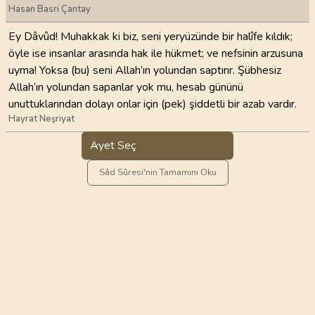
Hasan Basri Çantay
Ey Dâvûd! Muhakkak ki biz, seni yeryüzünde bir halîfe kıldık;
öyle ise insanlar arasında hak ile hükmet; ve nefsinin arzusuna
uyma! Yoksa (bu) seni Allah’ın yolundan saptırır. Şübhesiz
Allah’ın yolundan sapanlar yok mu, hesab gününü
unuttuklarından dolayı onlar için (pek) şiddetli bir azab vardır.
Hayrat Neşriyat
Ayet Seç
Sâd Sûresi'nin Tamamını Oku