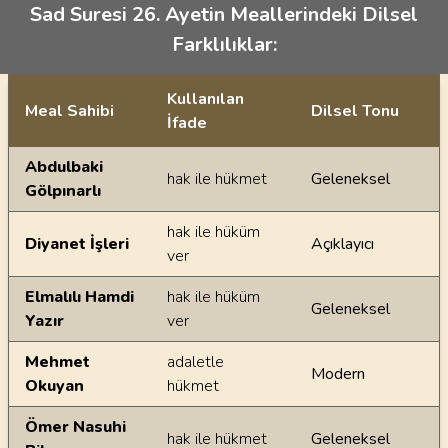
Sad Suresi 26. Ayetin Meallerindeki Dilsel
Farklılıklar:
Kullanılan
Meal Sahibi
Dilsel Tonu
İfade
Ayetin meallerindeki dilsel farklılıklar
Abdulbaki
hak ile hükmet
Geleneksel
Gölpınarlı
hak ile hüküm
Diyanet İşleri
Açıklayıcı
ver
Elmalılı Hamdi
hak ile hüküm
Geleneksel
Yazır
ver
Mehmet
adaletle
Modern
Okuyan
hükmet
Ömer Nasuhi
hak ile hükmet
Geleneksel