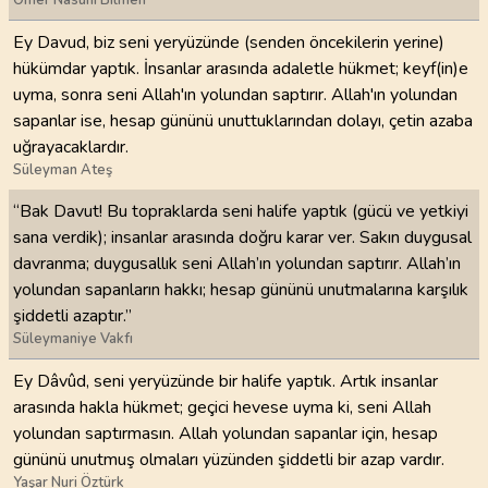
Ömer Nasuhi Bilmen
Ey Davud, biz seni yeryüzünde (senden öncekilerin yerine)
hükümdar yaptık. İnsanlar arasında adaletle hükmet; keyf(in)e
uyma, sonra seni Allah'ın yolundan saptırır. Allah'ın yolundan
sapanlar ise, hesap gününü unuttuklarından dolayı, çetin azaba
uğrayacaklardır.
Süleyman Ateş
“Bak Davut! Bu topraklarda seni halife yaptık (gücü ve yetkiyi
sana verdik); insanlar arasında doğru karar ver. Sakın duygusal
davranma; duygusallık seni Allah’ın yolundan saptırır. Allah’ın
yolundan sapanların hakkı; hesap gününü unutmalarına karşılık
şiddetli azaptır.”
Süleymaniye Vakfı
Ey Dâvûd, seni yeryüzünde bir halife yaptık. Artık insanlar
arasında hakla hükmet; geçici hevese uyma ki, seni Allah
yolundan saptırmasın. Allah yolundan sapanlar için, hesap
gününü unutmuş olmaları yüzünden şiddetli bir azap vardır.
Yaşar Nuri Öztürk