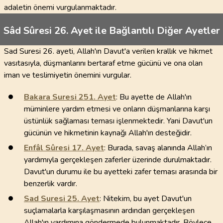
adaletin önemi vurgulanmaktadır.
Sâd Sûresi 26. Ayet ile Bağlantılı Diğer Ayetler
Sad Suresi 26. ayeti, Allah'ın Davut'a verilen krallık ve hikmet
vasıtasıyla, düşmanlarını bertaraf etme gücünü ve ona olan
iman ve teslimiyetin önemini vurgular.
Bakara Suresi
251
. Ayet
: Bu ayette de Allah'ın
müminlere yardım etmesi ve onların düşmanlarına karşı
üstünlük sağlaması teması işlenmektedir. Yani Davut'un
gücünün ve hikmetinin kaynağı Allah'ın desteğidir.
Enfâl Sûresi
17
. Ayet
: Burada, savaş alanında Allah’ın
yardımıyla gerçekleşen zaferler üzerinde durulmaktadır.
Davut'un durumu ile bu ayetteki zafer teması arasında bir
benzerlik vardır.
Sad Suresi
25
. Ayet
: Nitekim, bu ayet Davut'un
suçlamalarla karşılaşmasının ardından gerçekleşen
Allah'ın yardımına göndermede bulunmaktadır. Böylece,