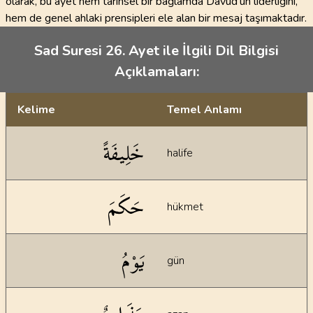
olarak, bu ayet hem tarihsel bir bağlamda Davud'un liderliğini,
hem de genel ahlaki prensipleri ele alan bir mesaj taşımaktadır.
Sad Suresi 26. Ayet ile İlgili Dil Bilgisi
Açıklamaları:
Kelime
Temel Anlamı
Dil bilgisi açıklamaları
خَلِيفَةً
halife
حَكَمَ
hükmet
يَوْمُ
gün