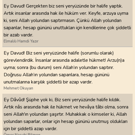
Ey Davud! Gerçekten biz seni yeryüzünde bir halife yaptık.
Artık insanlar arasında hak ile hüküm ver. Keyfe, arzuya uyma
ki, seni Allah yolundan saptırmasın. Çünkü Allah yolundan
sapanlar, hesap gününü unuttukları için kendilerine çok şiddetli
bir azab vardır.
Elmalılı Hamdi Yazır
Ey Davud! Biz seni yeryüzünde halife (sorumlu olarak)
görevlendirdik. İnsanlar arasında adaletle hükmet! Arzu(n)a
uyma; sonra (bu durum) seni Allah’ın yolundan saptırır.
Doğrusu Allah’ın yolundan sapanlara, hesap gününü
unutmalarına karşılık şiddetli bir azap vardır.
Mehmet Okuyan
Ey Dâvûd! Şüphe yok ki, Biz seni yeryüzünde halife kıldık.
Artık nâs arasında hak ile hükmet ve hevâya tâbi olma, sonra
seni Allah'ın yolundan şaşırtır. Muhakkak o kimseler ki, Allah
yolundan saparlar, onlar için hesap gününü unutmuş oldukları
için bir şiddetli azap vardır.