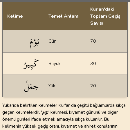
Kur'an'daki
Kelime
Temel Anlamı
Toplam Geçiş
Sayısı
İstatiksel bilgiler
يَوْمَ
Gün
70
كَبِيرٌ
Büyük
30
حِمْلٌ
Yük
20
Yukarıda belirtilen kelimeler Kur'an’da çeşitli bağlamlarda sıkça
geçen kelimelerdir. 'يَوْمَ' kelimesi, kıyamet gününü ve diğer
önemli günleri ifade etmek amacıyla sıkça kullanılır. Bu
kelimenin yüksek geçiş oranı, kıyamet ve ahiret konularının