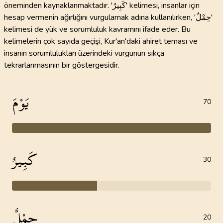
öneminden kaynaklanmaktadır. 'كَبِيرٌ' kelimesi, insanlar için
hesap vermenin ağırlığını vurgulamak adına kullanılırken, 'حِمْلٌ'
kelimesi de yük ve sorumluluk kavramını ifade eder. Bu
kelimelerin çok sayıda geçişi, Kur'an'daki ahiret teması ve
insanın sorumlulukları üzerindeki vurgunun sıkça
tekrarlanmasının bir göstergesidir.
يَوْمَ
70
كَبِيرٌ
30
حِمْلٌ
20