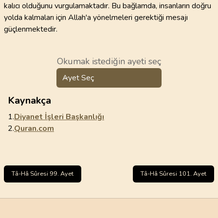
kalıcı olduğunu vurgulamaktadır. Bu bağlamda, insanların doğru
yolda kalmaları için Allah'a yönelmeleri gerektiği mesajı
güçlenmektedir.
Okumak istediğin ayeti seç
Ayet Seç
Kaynakça
1.
Diyanet İşleri Başkanlığı
2.
Quran.com
Tâ-Hâ Sûresi 99. Ayet
Tâ-Hâ Sûresi 101. Ayet