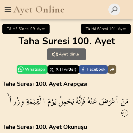
Ayet Online
Tâ-Hâ Sûresi 99. Ayet
Tâ-Hâ Sûresi 101. Ayet
Taha Suresi 100. Ayet
Ayeti dinle
Whatsapp
X (Twitter)
Facebook
Taha Suresi 100. Ayet Arapçası
مَنْ
اَعْرَضَ
عَنْهُ
فَاِنَّهُ
يَحْمِلُ
يَوْمَ
الْقِيٰمَةِ
وِزْراًۙ
١٠٠
Taha Suresi 100. Ayet Okunuşu