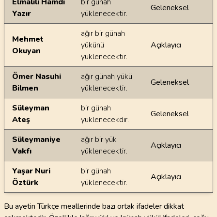
Elmalılı Hamdi
bir günah
Geleneksel
Yazır
yüklenecektir.
ağır bir günah
Mehmet
yükünü
Açıklayıcı
Okuyan
yüklenecektir.
Ömer Nasuhi
ağır günah yükü
Geleneksel
Bilmen
yüklenecektir.
Süleyman
bir günah
Geleneksel
Ateş
yüklenecekdir.
Süleymaniye
ağır bir yük
Açıklayıcı
Vakfı
yüklenecektir.
Yaşar Nuri
bir günah
Açıklayıcı
Öztürk
yüklenecektir.
Bu ayetin Türkçe meallerinde bazı ortak ifadeler dikkat