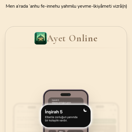
Men a’rada ‘anhu fe-innehu yahmilu yevme-lkiyâmeti vizrâ(n)
Ayet Online