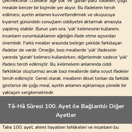
çekmektedir. Özellikle 'ağır yük' ve 'günah yükü' ifadeleri, çoğu
mealde benzer bir biçimde yer alıyor. Bu ifadelerin tercih
edilmesi, ayetin anlamını kuvvetlendirmek ve okuyucuya
kıyamet günündeki sonuçların ciddiyetini aktarmak amacıyla
yapılmış olabilir. Bunun yanı sıra, 'yük' kelimesinin kullanımı,
insanların sorumluluklarının ağırlığını ifade etme açısından
önemlidir. Farklı mealler arasında belirgin şekilde farklılaşan
ifadeler de vardır. Örneğin, bazı meallerde 'yük' ifadesinin
yanında 'günah' kelimesi kullanılırken, diğerlerinde sadece 'yük'
ifadesi tercih edilmiştir. Bu, kelimelerin anlamında ciddi
farklılıklar oluşturmaz ancak bazı meallerde daha soyut ifadeler
tercih edilmiştir. Genel olarak, meallerin dilsel tonları da farklılık
gösterse de çoğu meal, ayetin anlamını açıklamaya yönelik bir
yaklaşım sergilemektedir.
Tâ-Hâ Sûresi 100. Ayet ile Bağlantılı Diğer
Ayetler
Taha 100. ayet, ahiret hayatının tehlikeleri ve insanların bu