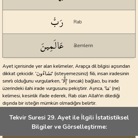
رَبُّ
Rab
عَالَمِينَ
âlemlerin
Ayet içerisinde yer alan kelimeler, Arapça dil bilgisi açısından
dikkat çekicidir. 'تَشَاءُونَ' (isteyemezsiniz) fiili, insan iradesinin
sınırlı olduğunu vurgularken, 'إِلَّا' (ancak) bağlacı, bu irade
üzerindeki ilahi irade vurgusunu pekiştirir. Ayrıca, 'مَا' (ne)
kelimesi, kesinlik ifade ederek, Rab olan Allah'ın dilediği
dışında bir isteğin mümkün olmadığını belirtir.
Tekvir Suresi 29. Ayet ile İlgili İstatistiksel
Bilgiler ve Görselleştirme: