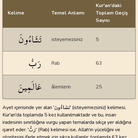
Kur'an'daki
Kelime
Temel Anlamı
Toplam Geçiş
Sayısı
İstatiksel bilgiler
تَشَاءُونَ
isteyemezsiniz
5
رَبُّ
Rab
63
عَالَمِينَ
âlemlerin
25
Ayet içerisinde yer alan 'تَشَاءُونَ' (isteyemezsiniz) kelimesi,
Kur'an'da toplamda 5 kez kullanılmaktadır ve bu, insan
iradesinin sınırlılığına vurgu yapan temalarda sıkça yer aldığına
işaret eder. 'رَبُّ' (Rab) kelimesi ise, Allah'ın yüceliğini ve
otoritesini ifade etmek için sıkça kullanılır; toplamda 63 kez