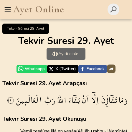
Ayet Online
Tekvir Sûresi 28. Ayet
Tekvir Suresi 29. Ayet
Ayeti dinle
Whatsapp
X (Twitter)
Facebook
Tekvir Suresi 29. Ayet Arapçası
وَمَا
تَشَٓاؤُ۫نَ
اِلَّٓا
اَنْ
يَشَٓاءَ
اللّٰهُ
رَبُّ
الْعَالَم۪ينَ
٢٩
Tekvir Suresi 29. Ayet Okunuşu
Vemâ teşâûne illâ en yeşâa(A)llâhu rabbu-l’âlemîn(e)