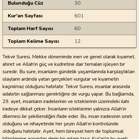
Bulunduğu Cüz
30
Kur'an Sayfası
601
Toplam Harf Sayısı
60
Toplam Kelime Sayısı
12
Tekvir Suresi, Mekke döneminde inen ve genel olarak kıyamet,
ahiret ve Allah'ın güç ve kudretine dair temaları işleyen bir
suredir. Bu sure, insanların gündelik yaşamlarında karşılaştıkları
olayların ardında yatan gerçekleri vurgular ve kıyametin
kaçınılmaz olduğunu hatırlatır. Tekvir Suresi, insanlar arasında
adaletin sağlanması gerektiğine de vurgu yapar. Bu bağlamda,
29. ayet, insanların iradelerinin ve isteklerinin üzerindeki ilahi
iradeye dikkat çeker. İnsanların isteklerinin yalnızca Allah’ın
dilemesi ile şekillendiğini ifade eder. Bu, insan iradesinin sınırlı
olduğunu ve nihayetinde her şeyin Allah’ın kontrolünde
olduğunu hatırlatır. Ayet, hem bireysel hem de toplumsal
bilinçlenme açısından derin bir anlam taşır. Kur'an'ın bu ayeti,