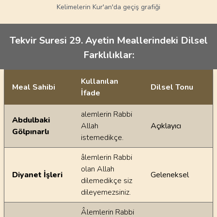
Kelimelerin Kur'an'da geçiş grafiği
Tekvir Suresi 29. Ayetin Meallerindeki Dilsel
Farklılıklar:
Kullanılan
Meal Sahibi
Dilsel Tonu
İfade
Ayetin meallerindeki dilsel farklılıklar
alemlerin Rabbi
Abdulbaki
Allah
Açıklayıcı
Gölpınarlı
istemedikçe.
âlemlerin Rabbi
olan Allah
Diyanet İşleri
Geleneksel
dilemedikçe siz
dileyemezsiniz.
Âlemlerin Rabbi