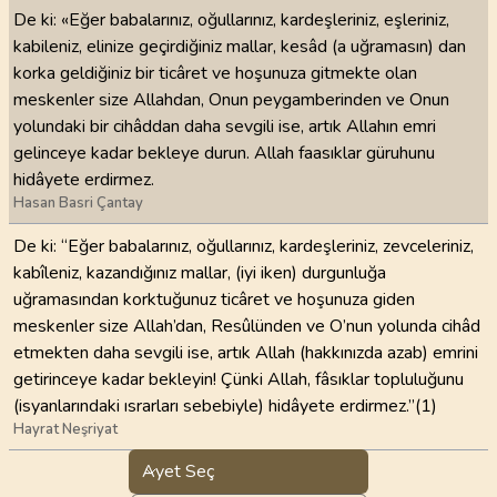
De ki: «Eğer babalarınız, oğullarınız, kardeşleriniz, eşleriniz,
kabileniz, elinize geçirdiğiniz mallar, kesâd (a uğramasın) dan
korka geldiğiniz bir ticâret ve hoşunuza gitmekte olan
meskenler size Allahdan, Onun peygamberinden ve Onun
yolundaki bir cihâddan daha sevgili ise, artık Allahın emri
gelinceye kadar bekleye durun. Allah faasıklar güruhunu
hidâyete erdirmez.
Hasan Basri Çantay
De ki: “Eğer babalarınız, oğullarınız, kardeşleriniz, zevceleriniz,
kabîleniz, kazandığınız mallar, (iyi iken) durgunluğa
uğramasından korktuğunuz ticâret ve hoşunuza giden
meskenler size Allah’dan, Resûlünden ve O’nun yolunda cihâd
etmekten daha sevgili ise, artık Allah (hakkınızda azab) emrini
getirinceye kadar bekleyin! Çünki Allah, fâsıklar topluluğunu
(isyanlarındaki ısrarları sebebiyle) hidâyete erdirmez.”(1)
Hayrat Neşriyat
Ayet Seç