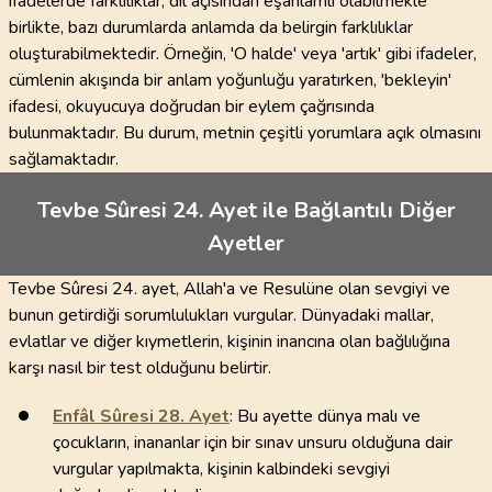
ifadelerde farklılıklar, dil açısından eşanlamlı olabilmekle
birlikte, bazı durumlarda anlamda da belirgin farklılıklar
oluşturabilmektedir. Örneğin, 'O halde' veya 'artık' gibi ifadeler,
cümlenin akışında bir anlam yoğunluğu yaratırken, 'bekleyin'
ifadesi, okuyucuya doğrudan bir eylem çağrısında
bulunmaktadır. Bu durum, metnin çeşitli yorumlara açık olmasını
sağlamaktadır.
Tevbe Sûresi 24. Ayet ile Bağlantılı Diğer
Ayetler
Tevbe Sûresi 24. ayet, Allah'a ve Resulüne olan sevgiyi ve
bunun getirdiği sorumlulukları vurgular. Dünyadaki mallar,
evlatlar ve diğer kıymetlerin, kişinin inancına olan bağlılığına
karşı nasıl bir test olduğunu belirtir.
Enfâl Sûresi
28
. Ayet
: Bu ayette dünya malı ve
çocukların, inananlar için bir sınav unsuru olduğuna dair
vurgular yapılmakta, kişinin kalbindeki sevgiyi