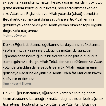
akrabanız, kazandığınız mallar, kesada uğramasından (yok olup
gitmesinden) korktuğunuz ticaret, hoşlandığınız meskenler
size Allah’tan, Elçisinden ve Allah yolunda [cihad] etmekten
(fedakârlık yapmaktan) daha sevgili ise artık Allah emrini
getirinceye kadar bekleyin!” Allah yoldan çıkanlar topluluğunu
doğru yola ulaştırmaz.
Mehmet Okuyan
De ki: «Eğer babalarınız, oğullarınız, kardaşlarınız, refikalarınız,
kabileleriniz ve kazanmış olduğunuz mallar, durgunluğa
uğramasından korktuğunuz bir ticaret ve hoşnut olduğunuz
ikametgâhınız sizin için Allah Teâlâ'dan ve resûlünden ve Allah
yolunda cihaddan daha sevgili ise artık Allah Teâlâ'nın emri
gelinceye kadar bekleyiniz! Ve Allah Teâlâ fâsıklar olan kavmi
hidâyete erdirmez.»
Ömer Nasuhi Bilmen
De ki: "Eğer babalarınız, oğullarınız, kardeşleriniz, eşleriniz,
hısım akrabanız, kazandığınız mallar, düşmesinden korktuğunuz
ticaret(iniz), hoşlandığınız konutlar, size Allah'tan, Elçisinden