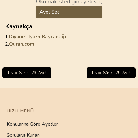
Okumak istediğin ayeti seç
Ayet Seç
Kaynakça
1.
Diyanet İşleri Başkanlığı
2.
Quran.com
Tevbe Sûresi 23. Ayet
Tevbe Sûresi 25. Ayet
HIZLI MENÜ
Konularına Göre Ayetler
Sorularla Kur'an