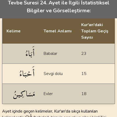
Tevbe Suresi 24. Ayet ile İlgili İstatistiksel
Bilgiler ve Görselleştirme:
Kur'an'daki
Kelime
Temel Anlamı
Toplam Geçiş
Sayısı
İstatiksel bilgiler
أَبَاءُ
Babalar
23
أَحْبَاءُ
Sevgi dolu
15
مَسَاكِينُ
Evler
18
Ayet içinde geçen kelimeler, Kur'an'da sıkça kullanılan