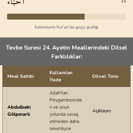
أَحْبَاءُ
15
Kelimelerin Kur'an'da geçiş grafiği
Tevbe Suresi 24. Ayetin Meallerindeki Dilsel
Farklılıklar:
Kullanılan
Meal Sahibi
Dilsel Tonu
İfade
Ayetin meallerindeki dilsel farklılıklar
Allah'tan,
Peygamberinde
Abdulbaki
n ve onun
Açıklayıcı
Gölpınarlı
yolunda savaş
etmeden daha
sevimliyse