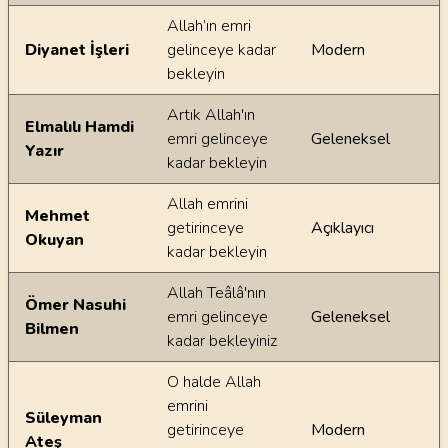
Allah’ın emri
Diyanet İşleri
gelinceye kadar
Modern
bekleyin
Artık Allah'ın
Elmalılı Hamdi
emri gelinceye
Geleneksel
Yazır
kadar bekleyin
Allah emrini
Mehmet
getirinceye
Açıklayıcı
Okuyan
kadar bekleyin
Allah Teâlâ'nın
Ömer Nasuhi
emri gelinceye
Geleneksel
Bilmen
kadar bekleyiniz
O halde Allah
emrini
Süleyman
getirinceye
Modern
Ateş