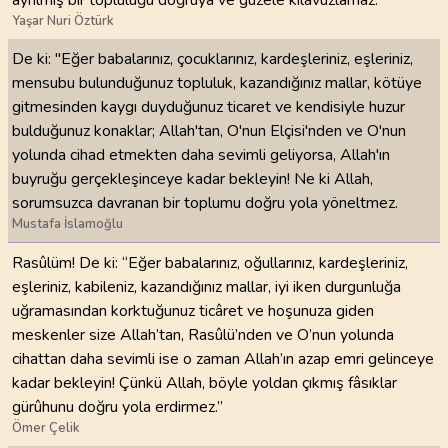
Yaşar Nuri Öztürk
De ki: "Eğer babalarınız, çocuklarınız, kardeşleriniz, eşleriniz,
mensubu bulunduğunuz topluluk, kazandığınız mallar, kötüye
gitmesinden kaygı duyduğunuz ticaret ve kendisiyle huzur
bulduğunuz konaklar; Allah'tan, O'nun Elçisi'nden ve O'nun
yolunda cihad etmekten daha sevimli geliyorsa, Allah'ın
buyruğu gerçekleşinceye kadar bekleyin! Ne ki Allah,
sorumsuzca davranan bir toplumu doğru yola yöneltmez.
Mustafa İslamoğlu
Rasûlüm! De ki: “Eğer babalarınız, oğullarınız, kardeşleriniz,
eşleriniz, kabileniz, kazandığınız mallar, iyi iken durgunluğa
uğramasından korktuğunuz ticâret ve hoşunuza giden
meskenler size Allah’tan, Rasûlü’nden ve O’nun yolunda
cihattan daha sevimli ise o zaman Allah’ın azap emri gelinceye
kadar bekleyin! Çünkü Allah, böyle yoldan çıkmış fâsıklar
gürûhunu doğru yola erdirmez.”
Ömer Çelik