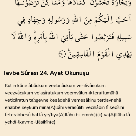
وَتِجَارَةٌ
تَخْشَوْنَ
كَسَادَهَا
وَمَسَاكِنُ
تَرْضَوْنَـهَٓا
اَحَبَّ
اِلَيْكُمْ
مِنَ
اللّٰهِ
وَرَسُولِه۪
وَجِهَادٍ
ف۪ي
سَب۪يلِه۪
فَتَرَبَّصُوا
حَتّٰى
يَأْتِيَ
اللّٰهُ
بِاَمْرِه۪ۜ
وَاللّٰهُ
لَا
يَهْدِي
الْقَوْمَ
الْفَاسِق۪ينَ۟
٢٤
Tevbe Sûresi 24. Ayet Okunuşu
Kul in kâne âbâukum veebnâukum ve-iḣvânukum
veezvâcukum ve’aşîratukum veemvâlun-ikteraftumûhâ
veticâratun taḣşevne kesâdehâ vemesâkinu terdavnehâ
ehabbe ileykum mina(A)llâhi verasûlihi vecihâdin fî sebîlihi
feterabbesû hattâ ye/tiya(A)llâhu bi-emrih(i)(k) va(A)llâhu lâ
yehdî-lkavme-lfâsikîn(e)