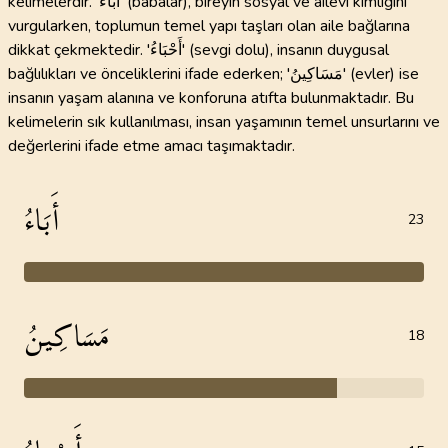
kelimelerdir. 'أَبَاءُ' (babalar), bireyin sosyal ve ailevi kimliğini
vurgularken, toplumun temel yapı taşları olan aile bağlarına
dikkat çekmektedir. 'أَحْبَاءُ' (sevgi dolu), insanın duygusal
bağlılıkları ve önceliklerini ifade ederken; 'مَسَاكِينُ' (evler) ise
insanın yaşam alanına ve konforuna atıfta bulunmaktadır. Bu
kelimelerin sık kullanılması, insan yaşamının temel unsurlarını ve
değerlerini ifade etme amacı taşımaktadır.
أَبَاءُ
23
مَسَاكِينُ
18