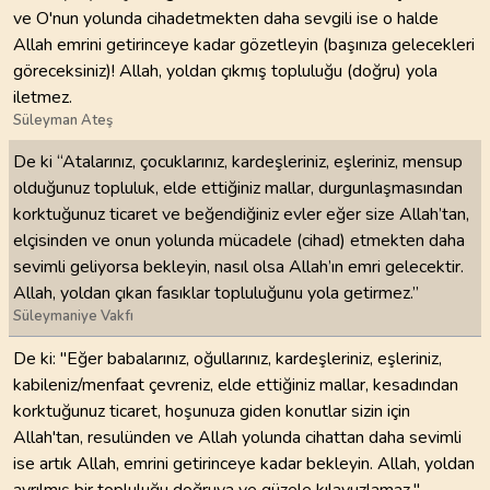
ve O'nun yolunda cihadetmekten daha sevgili ise o halde
Allah emrini getirinceye kadar gözetleyin (başınıza gelecekleri
göreceksiniz)! Allah, yoldan çıkmış topluluğu (doğru) yola
iletmez.
Süleyman Ateş
De ki “Atalarınız, çocuklarınız, kardeşleriniz, eşleriniz, mensup
olduğunuz topluluk, elde ettiğiniz mallar, durgunlaşmasından
korktuğunuz ticaret ve beğendiğiniz evler eğer size Allah’tan,
elçisinden ve onun yolunda mücadele (cihad) etmekten daha
sevimli geliyorsa bekleyin, nasıl olsa Allah’ın emri gelecektir.
Allah, yoldan çıkan fasıklar topluluğunu yola getirmez.”
Süleymaniye Vakfı
De ki: "Eğer babalarınız, oğullarınız, kardeşleriniz, eşleriniz,
kabileniz/menfaat çevreniz, elde ettiğiniz mallar, kesadından
korktuğunuz ticaret, hoşunuza giden konutlar sizin için
Allah'tan, resulünden ve Allah yolunda cihattan daha sevimli
ise artık Allah, emrini getirinceye kadar bekleyin. Allah, yoldan
ayrılmış bir topluluğu doğruya ve güzele kılavuzlamaz."