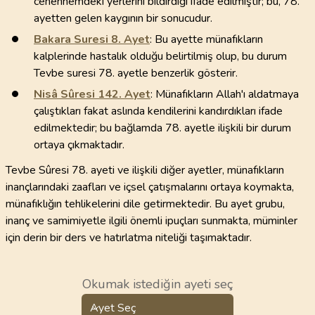
cehennemdeki yerlerini bildirdiği ifade edilmiştir; bu, 78.
ayetten gelen kaygının bir sonucudur.
Bakara Suresi
8
. Ayet
: Bu ayette münafıkların
kalplerinde hastalık olduğu belirtilmiş olup, bu durum
Tevbe suresi 78. ayetle benzerlik gösterir.
Nisâ Sûresi
142
. Ayet
: Münafıkların Allah'ı aldatmaya
çalıştıkları fakat aslında kendilerini kandırdıkları ifade
edilmektedir; bu bağlamda 78. ayetle ilişkili bir durum
ortaya çıkmaktadır.
Tevbe Sûresi 78. ayeti ve ilişkili diğer ayetler, münafıkların
inançlarındaki zaafları ve içsel çatışmalarını ortaya koymakta,
münafıklığın tehlikelerini dile getirmektedir. Bu ayet grubu,
inanç ve samimiyetle ilgili önemli ipuçları sunmakta, müminler
için derin bir ders ve hatırlatma niteliği taşımaktadır.
Okumak istediğin ayeti seç
Ayet Seç