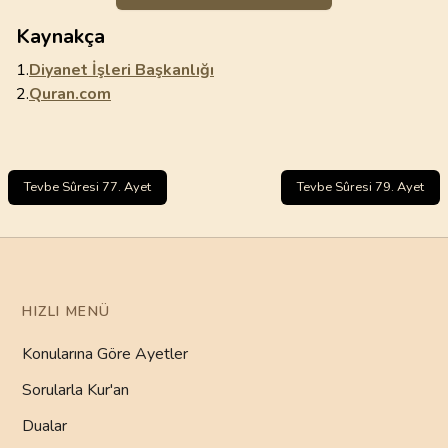
Kaynakça
1.
Diyanet İşleri Başkanlığı
2.
Quran.com
Tevbe Sûresi 77. Ayet
Tevbe Sûresi 79. Ayet
HIZLI MENÜ
Konularına Göre Ayetler
Sorularla Kur'an
Dualar