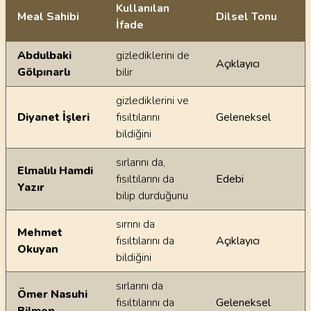
Kullanılan
Meal Sahibi
Dilsel Tonu
İfade
Ayetin meallerindeki dilsel farklılıklar
Abdulbaki
gizlediklerini de
Açıklayıcı
Gölpınarlı
bilir
gizlediklerini ve
Diyanet İşleri
fısıltılarını
Geleneksel
bildiğini
sırlarını da,
Elmalılı Hamdi
fısıltılarını da
Edebi
Yazır
bilip durduğunu
sırrını da
Mehmet
fısıltılarını da
Açıklayıcı
Okuyan
bildiğini
sırlarını da
Ömer Nasuhi
fısıltılarını da
Geleneksel