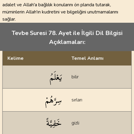
adalet ve Allah'a bağlılık konularını ön planda tutarak,
müminlerin Allah'ın kudretini ve bilgeliğini unutmamalarını
sağlar.
Tevbe Suresi 78. Ayet ile İlgili Dil Bilgisi
Açıklamaları:
Kelime
Temel Anlamı
Dil bilgisi açıklamaları
يَعْلَمُ
bilir
سِرَّهُمْ
sırları
خَفِيَّةً
gizli