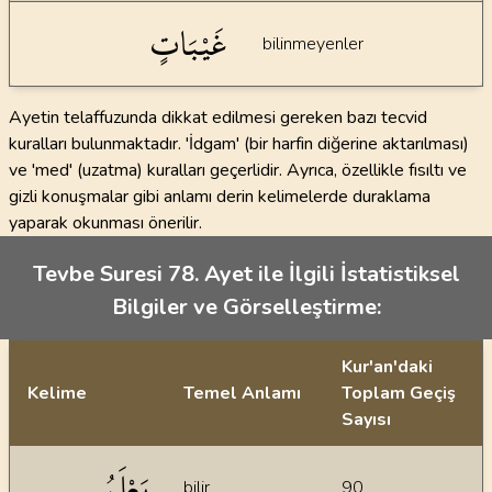
غَيْبَاتٍ
bilinmeyenler
Ayetin telaffuzunda dikkat edilmesi gereken bazı tecvid
kuralları bulunmaktadır. 'İdgam' (bir harfin diğerine aktarılması)
ve 'med' (uzatma) kuralları geçerlidir. Ayrıca, özellikle fısıltı ve
gizli konuşmalar gibi anlamı derin kelimelerde duraklama
yaparak okunması önerilir.
Tevbe Suresi 78. Ayet ile İlgili İstatistiksel
Bilgiler ve Görselleştirme:
Kur'an'daki
Kelime
Temel Anlamı
Toplam Geçiş
Sayısı
İstatiksel bilgiler
يَعْلَمُ
bilir
90