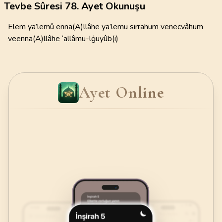
Tevbe Sûresi 78. Ayet Okunuşu
Elem ya’lemû enna(A)llâhe ya’lemu sirrahum venecvâhum
veenna(A)llâhe ‘allâmu-lġuyûb(i)
Ayet Online