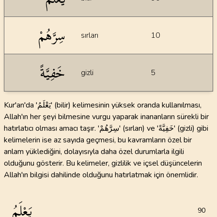
سِرَّهُمْ
sırları
10
خَفِيَّةً
gizli
5
Kur'an'da 'يَعْلَمُ' (bilir) kelimesinin yüksek oranda kullanılması,
Allah'ın her şeyi bilmesine vurgu yaparak inananların sürekli bir
hatırlatıcı olması amacı taşır. 'سِرَّهُمْ' (sırları) ve 'خَفِيَّةً' (gizli) gibi
kelimelerin ise az sayıda geçmesi, bu kavramların özel bir
anlam yüklediğini, dolayısıyla daha özel durumlarla ilgili
olduğunu gösterir. Bu kelimeler, gizlilik ve içsel düşüncelerin
Allah'ın bilgisi dahilinde olduğunu hatırlatmak için önemlidir.
يَعْلَمُ
90