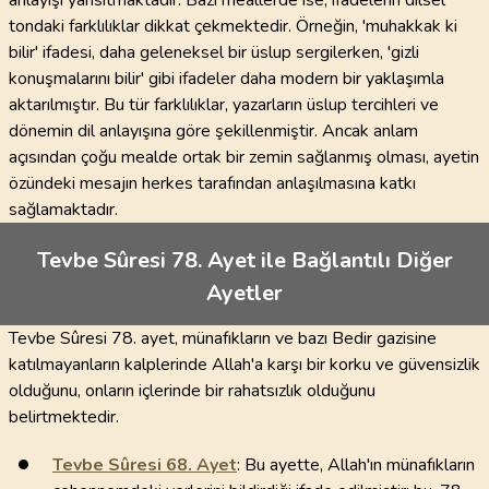
anlayışı yansıtmaktadır. Bazı meallerde ise, ifadelerin dilsel
tondaki farklılıklar dikkat çekmektedir. Örneğin, 'muhakkak ki
bilir' ifadesi, daha geleneksel bir üslup sergilerken, 'gizli
konuşmalarını bilir' gibi ifadeler daha modern bir yaklaşımla
aktarılmıştır. Bu tür farklılıklar, yazarların üslup tercihleri ve
dönemin dil anlayışına göre şekillenmiştir. Ancak anlam
açısından çoğu mealde ortak bir zemin sağlanmış olması, ayetin
özündeki mesajın herkes tarafından anlaşılmasına katkı
sağlamaktadır.
Tevbe Sûresi 78. Ayet ile Bağlantılı Diğer
Ayetler
Tevbe Sûresi 78. ayet, münafıkların ve bazı Bedir gazisine
katılmayanların kalplerinde Allah'a karşı bir korku ve güvensizlik
olduğunu, onların içlerinde bir rahatsızlık olduğunu
belirtmektedir.
Tevbe Sûresi
68
. Ayet
: Bu ayette, Allah'ın münafıkların