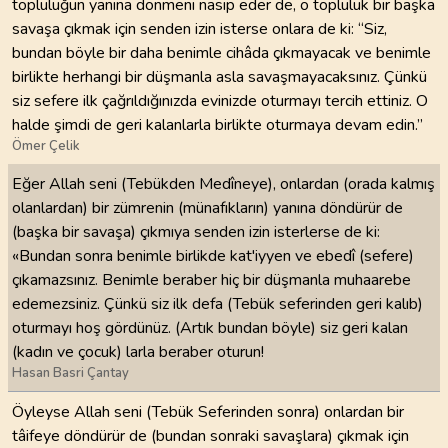
topluluğun yanına dönmeni nasip eder de, o topluluk bir başka
savaşa çıkmak için senden izin isterse onlara de ki: “Siz,
bundan böyle bir daha benimle cihâda çıkmayacak ve benimle
birlikte herhangi bir düşmanla asla savaşmayacaksınız. Çünkü
siz sefere ilk çağrıldığınızda evinizde oturmayı tercih ettiniz. O
halde şimdi de geri kalanlarla birlikte oturmaya devam edin.”
Ömer Çelik
Eğer Allah seni (Tebükden Medîneye), onlardan (orada kalmış
olanlardan) bir zümrenin (münafıkların) yanına döndürür de
(başka bir savaşa) çıkmıya senden izin isterlerse de ki:
«Bundan sonra benimle birlikde kat'iyyen ve ebedî (sefere)
çıkamazsınız. Benimle beraber hiç bir düşmanla muhaarebe
edemezsiniz. Çünkü siz ilk defa (Tebük seferinden geri kalıb)
oturmayı hoş gördünüz. (Artık bundan böyle) siz geri kalan
(kadın ve çocuk) larla beraber oturun!
Hasan Basri Çantay
Öyleyse Allah seni (Tebük Seferinden sonra) onlardan bir
tâifeye döndürür de (bundan sonraki savaşlara) çıkmak için