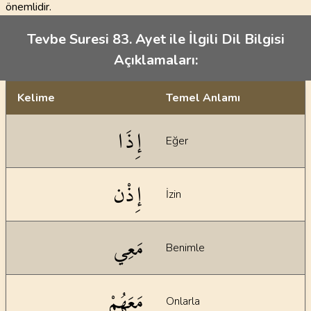
önemlidir.
Tevbe Suresi 83. Ayet ile İlgili Dil Bilgisi
Açıklamaları:
Kelime
Temel Anlamı
Dil bilgisi açıklamaları
إِذَا
Eğer
إِذْن
İzin
مَعِي
Benimle
مَعَهُمْ
Onlarla