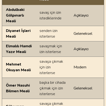
Ayetin meallerindeki dilsel farklılıklar
Abdulbaki
savaş için izin
Gölpınarlı
Açıklayıcı
istediklerinde
Meali
Diyanet İşleri
senden izin
Geleneksel
Meali
isterlerse
Elmalılı Hamdi
savaşmak için
Açıklayıcı
Yazır Meali
izin isterlerse
savaşa çıkmak
Mehmet
için izin
Modern
Okuyan Meali
isterlerse
başka bir cihada
Ömer Nasuhi
çıkmak için izin
Geleneksel
Bilmen Meali
isterlerse
savaşa çıkmak