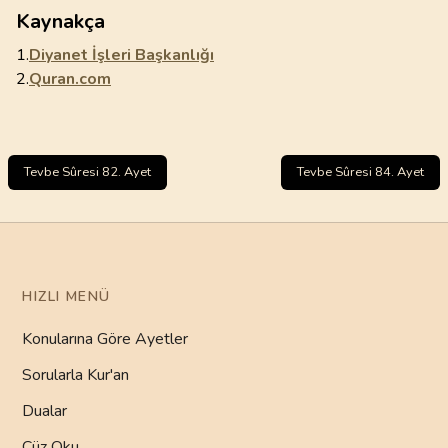
Kaynakça
1.
Diyanet İşleri Başkanlığı
2.
Quran.com
Tevbe Sûresi 82. Ayet
Tevbe Sûresi 84. Ayet
HIZLI MENÜ
Konularına Göre Ayetler
Sorularla Kur'an
Dualar
Cüz Oku