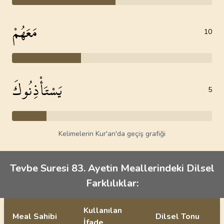
مَعَهُمْ
10
يَسْتَأْذِنُوكَ
5
Kelimelerin Kur'an'da geçiş grafiği
Tevbe Suresi 83. Ayetin Meallerindeki Dilsel
Farklılıklar:
Kullanılan
Meal Sahibi
Dilsel Tonu
İfade