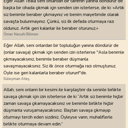
Eğer Allah Teâlâ seni onlardan bir tâifenin yanına döndürür de
başka bir cihada çıkmak için senden izin isterlerse, de ki: «Artık
siz benimle beraber çıkmayınız ve benim maiyetimde olarak
savaşta bulunmayınız. Çünkü, siz ilk defada oturmaya razı
oldunuz. Artık geri kalanlar ile beraber oturunuz.»
Ömer Nasuhi Bilmen
Eğer Allah, seni onlardan bir topluluğun yanına döndürür de
(onlar savaşa) çıkmak için senden izin isterlerse "Asla benimle
çıkmayacaksınız, benimle beraber düşmanla
savaşmayacaksınız. Siz ilk önce oturmağa razı olmuştunuz.
Öyle ise geri kalanlarla beraber oturun!"de.
Süleyman Ateş
Allah, seni onların bir kesimi ile karşılaştırır da seninle birlikte
savaşa çıkmak için izin isterlerse de ki “Artık siz benimle hiçbir
zaman savaşa çıkamayacaksınız ve benimle birlikte hiçbir
düşmanla vuruşamayacaksınız. Baştan savaşa çıkmayıp
oturmayı tercih eden sizdiniz. Öyleyse varın, muhaliflerle
birlikte oturmaya devam edin.”