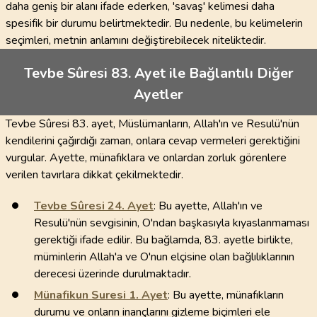
daha geniş bir alanı ifade ederken, 'savaş' kelimesi daha
spesifik bir durumu belirtmektedir. Bu nedenle, bu kelimelerin
seçimleri, metnin anlamını değiştirebilecek niteliktedir.
Tevbe Sûresi 83. Ayet ile Bağlantılı Diğer
Ayetler
Tevbe Sûresi 83. ayet, Müslümanların, Allah'ın ve Resulü'nün
kendilerini çağırdığı zaman, onlara cevap vermeleri gerektiğini
vurgular. Ayette, münafıklara ve onlardan zorluk görenlere
verilen tavırlara dikkat çekilmektedir.
Tevbe Sûresi
24
. Ayet
: Bu ayette, Allah'ın ve
Resulü'nün sevgisinin, O'ndan başkasıyla kıyaslanmaması
gerektiği ifade edilir. Bu bağlamda, 83. ayetle birlikte,
müminlerin Allah'a ve O'nun elçisine olan bağlılıklarının
derecesi üzerinde durulmaktadır.
Münafikun Suresi
1
. Ayet
: Bu ayette, münafıkların
durumu ve onların inançlarını gizleme biçimleri ele