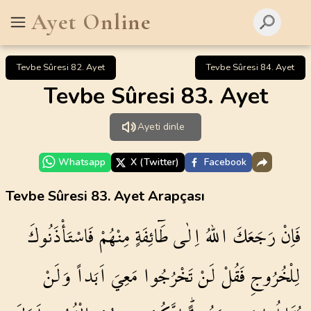
Ayet Online
Tevbe Sûresi 82. Ayet
Tevbe Sûresi 84. Ayet
Tevbe Sûresi 83. Ayet
Ayeti dinle
Whatsapp
X (Twitter)
Facebook
Tevbe Sûresi 83. Ayet Arapçası
فَاِنْ
رَجَعَكَ
اللّٰهُ
اِلٰى
طَٓائِفَةٍ
مِنْهُمْ
فَاسْتَأْذَنُوكَ
لِلْخُرُوجِ
فَقُلْ
لَنْ
تَخْرُجُوا
مَعِيَ
اَبَداً
وَلَنْ