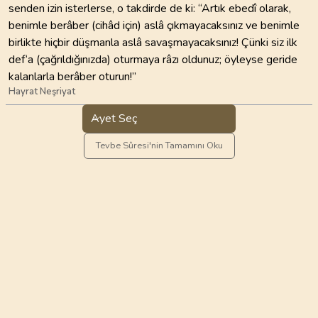
senden izin isterlerse, o takdirde de ki: “Artık ebedî olarak,
benimle berâber (cihâd için) aslâ çıkmayacaksınız ve benimle
birlikte hiçbir düşmanla aslâ savaşmayacaksınız! Çünki siz ilk
def‘a (çağrıldığınızda) oturmaya râzı oldunuz; öyleyse geride
kalanlarla berâber oturun!”
Hayrat Neşriyat
Ayet Seç
Tevbe Sûresi'nin Tamamını Oku