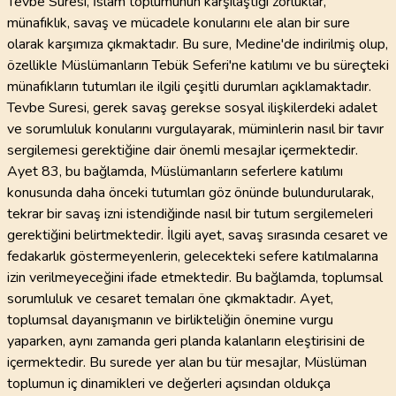
Tevbe Suresi, İslam toplumunun karşılaştığı zorluklar,
münafıklık, savaş ve mücadele konularını ele alan bir sure
olarak karşımıza çıkmaktadır. Bu sure, Medine'de indirilmiş olup,
özellikle Müslümanların Tebük Seferi'ne katılımı ve bu süreçteki
münafıkların tutumları ile ilgili çeşitli durumları açıklamaktadır.
Tevbe Suresi, gerek savaş gerekse sosyal ilişkilerdeki adalet
ve sorumluluk konularını vurgulayarak, müminlerin nasıl bir tavır
sergilemesi gerektiğine dair önemli mesajlar içermektedir.
Ayet 83, bu bağlamda, Müslümanların seferlere katılımı
konusunda daha önceki tutumları göz önünde bulundurularak,
tekrar bir savaş izni istendiğinde nasıl bir tutum sergilemeleri
gerektiğini belirtmektedir. İlgili ayet, savaş sırasında cesaret ve
fedakarlık göstermeyenlerin, gelecekteki sefere katılmalarına
izin verilmeyeceğini ifade etmektedir. Bu bağlamda, toplumsal
sorumluluk ve cesaret temaları öne çıkmaktadır. Ayet,
toplumsal dayanışmanın ve birlikteliğin önemine vurgu
yaparken, aynı zamanda geri planda kalanların eleştirisini de
içermektedir. Bu surede yer alan bu tür mesajlar, Müslüman
toplumun iç dinamikleri ve değerleri açısından oldukça