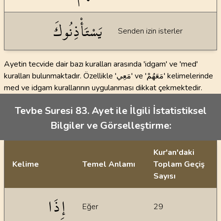
يَسْتَأْذِنُوكَ
Senden izin isterler
Ayetin tecvide dair bazı kuralları arasında 'idgam' ve 'med'
kuralları bulunmaktadır. Özellikle 'مَعِي' ve 'مَعَهُمْ' kelimelerinde
med ve idgam kurallarının uygulanması dikkat çekmektedir.
Tevbe Suresi 83. Ayet ile İlgili İstatistiksel
Bilgiler ve Görselleştirme:
Kur'an'daki
Kelime
Temel Anlamı
Toplam Geçiş
Sayısı
İstatiksel bilgiler
إِذَا
Eğer
29