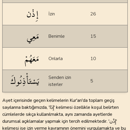
إِذْن
İzin
26
مَعِي
Benimle
15
مَعَهُمْ
Onlarla
10
يَسْتَأْذِنُوكَ
Senden izin
5
isterler
Ayet içerisinde geçen kelimelerin Kur'an'da toplam geçiş
sayılarına baktığımızda, 'إِذَا' kelimesi özellikle koşul belirten
cümlelerde sıkça kullanılmakta, aynı zamanda ayetlerde
durumsal açıklamalar yapmak için tercih edilmektedir. 'إِذْن'
kelimesi ise izin verme kavramının önemini vurgulamakta ve bu