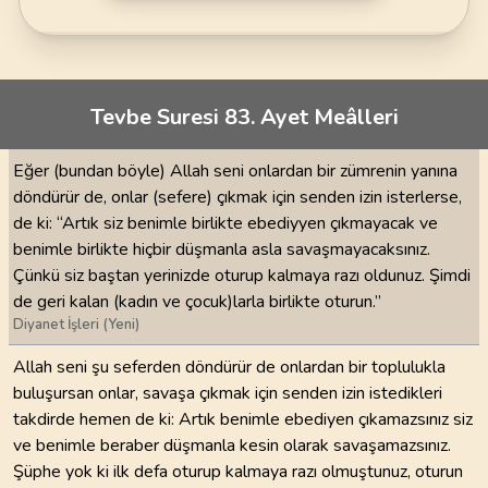
Tevbe Suresi 83. Ayet Meâlleri
Eğer (bundan böyle) Allah seni onlardan bir zümrenin yanına
döndürür de, onlar (sefere) çıkmak için senden izin isterlerse,
de ki: “Artık siz benimle birlikte ebediyyen çıkmayacak ve
benimle birlikte hiçbir düşmanla asla savaşmayacaksınız.
Çünkü siz baştan yerinizde oturup kalmaya razı oldunuz. Şimdi
de geri kalan (kadın ve çocuk)larla birlikte oturun.”
Diyanet İşleri (Yeni)
Allah seni şu seferden döndürür de onlardan bir toplulukla
buluşursan onlar, savaşa çıkmak için senden izin istedikleri
takdirde hemen de ki: Artık benimle ebediyen çıkamazsınız siz
ve benimle beraber düşmanla kesin olarak savaşamazsınız.
Şüphe yok ki ilk defa oturup kalmaya razı olmuştunuz, oturun