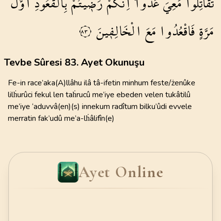
تُقَاتِلُوا
مَعِيَ
عَدُواًّۜ
اِنَّكُمْ
رَض۪يتُمْ
بِالْقُعُودِ
اَوَّلَ
مَرَّةٍ
فَاقْعُدُوا
مَعَ
الْخَالِف۪ينَ
٨٣
Tevbe Sûresi 83. Ayet Okunuşu
Fe-in race’aka(A)llâhu ilâ tâ-ifetin minhum feste/żenûke
lilḣurûci fekul len taḣrucû me’iye ebeden velen tukâtilû
me’iye ‘aduvvâ(en)(s) innekum radîtum bilku’ûdi evvele
merratin fak’udû me’a-lḣâlifîn(e)
Ayet Online