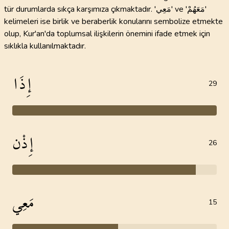
tür durumlarda sıkça karşımıza çıkmaktadır. 'مَعِي' ve 'مَعَهُمْ'
kelimeleri ise birlik ve beraberlik konularını sembolize etmekte
olup, Kur'an'da toplumsal ilişkilerin önemini ifade etmek için
sıklıkla kullanılmaktadır.
إِذَا
29
إِذْن
26
مَعِي
15