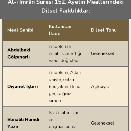
Âl-i İmrân Suresi 152. Ayetin Meallerindeki
Dilsel Farklılıklar:
Kullanılan
Meal Sahibi
Dilsel Tonu
İfade
Ayetin meallerindeki dilsel farklılıklar
Andolsun ki
Abdulbaki
Allah, size ettiği
Geleneksel
Gölpınarlı
vaadi doğruladı
Andolsun, Allah,
izniyle, onları
Diyanet İşleri
(müşrikleri) kırıp
Açıklayıcı
geçirdiğiniz
sırada
Siz Allah'ın izni
Elmalılı Hamdi
ile
Geleneksel
Yazır
düşmanlarınızı