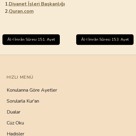
1.
Diyanet İşleri Başkanlığı
2.
Quran.com
Âl-I İmrân Sûresi 151. Ayet
Âl-I İmrân Sûresi 153. Ayet
HIZLI MENÜ
Konularına Göre Ayetler
Sorularla Kur'an
Dualar
Cüz Oku
Hadisler