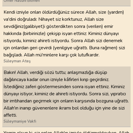
Ömer Nasuhi Bilmen
Kendi izniyle onları öldürdüğünüz sürece Allah, size (yardım)
va'dini doğruladı: Nihayet siz korktunuz, Allah size
sevdiğiniz(galibiyet)i gösterdikten sonra (verilen) emir
hakkında (birbirinizle) çekişip isyan ettiniz: Kiminiz dünyayı
istiyordu, kiminiz ahireti istiyordu. Sonra Allah sizi denemek
için onlardan geri çevirdi (yenilgiye uğrattı. Buna rağmen) sizi
bağışladı. Allah mü'minlere karşı çok lutufkardır.
Süleyman Ateş
Bakın! Allah, verdiği sözü tuttu; anlaşmazlığa düşüp
dağılıncaya kadar onun izniyle kâfirleri kırıp geçirdiniz.
İstediğiniz zaferi göstermesinden sonra isyan ettiniz. Kiminiz
dünyayı istiyor, kiminiz de ahireti istiyordu. Sonra sizi, yıpratıcı
bir imtihandan geçirmek için onların karşısında bozguna uğrattı.
Allah'ın inanıp güvenenlere ikramı bol olduğu için yine de sizi
affetti.
Süleymaniye Vakfı
Yemin olsun ki, siz onları Allah'ın izniyle öldürmekteyken, Allah