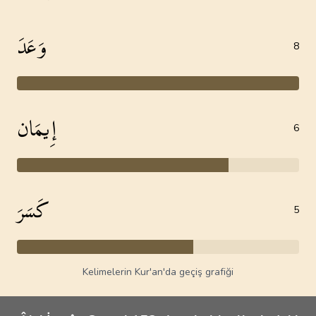
وَعَدَ
8
إِيمَان
6
كَسَرَ
5
Kelimelerin Kur'an'da geçiş grafiği