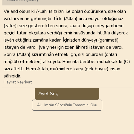
Ve and olsun ki Allah, (siz) izni ile onları öldürürken, size olan
va‘dini yerine getirmiştir; tâ ki (Allah) arzu ediyor olduğunuz
(zafer)i size gösterdikten sonra, zaafa düşüp (peygamberin
geçidi tutan okçulara verdiği) emir husûsunda ihtilâfa düşerek
isyân ettiğiniz zamâna kadar! İçinizden dünyayı (ganîmeti)
isteyen de vardı, (ve yine) içinizden âhireti isteyen de vardı.
Sonra (Allah) sizi imtihân etmek için, sizi onlardan (onları
mağlûb etmekten) alıkoydu. Bununla berâber muhakkak ki (O)
sizi affetti. Hem Allah, mü’minlere karşı (pek büyük) ihsan
sâhibidir.
Hayrat Neşriyat
Ayet Seç
Âl-I İmrân Sûresi'nin Tamamını Oku