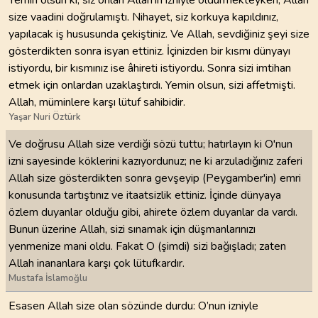
size vaadini doğrulamıştı. Nihayet, siz korkuya kapıldınız,
yapılacak iş hususunda çekiştiniz. Ve Allah, sevdiğiniz şeyi size
gösterdikten sonra isyan ettiniz. İçinizden bir kısmı dünyayı
istiyordu, bir kısmınız ise âhireti istiyordu. Sonra sizi imtihan
etmek için onlardan uzaklaştırdı. Yemin olsun, sizi affetmişti.
Allah, müminlere karşı lütuf sahibidir.
Yaşar Nuri Öztürk
Ve doğrusu Allah size verdiği sözü tuttu; hatırlayın ki O'nun
izni sayesinde köklerini kazıyordunuz; ne ki arzuladığınız zaferi
Allah size gösterdikten sonra gevşeyip (Peygamber'in) emri
konusunda tartıştınız ve itaatsizlik ettiniz. İçinde dünyaya
özlem duyanlar olduğu gibi, ahirete özlem duyanlar da vardı.
Bunun üzerine Allah, sizi sınamak için düşmanlarınızı
yenmenize mani oldu. Fakat O (şimdi) sizi bağışladı; zaten
Allah inananlara karşı çok lütufkardır.
Mustafa İslamoğlu
Esasen Allah size olan sözünde durdu: O’nun izniyle