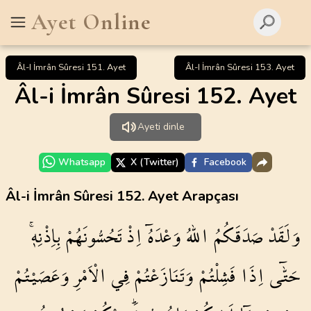
Ayet Online
Âl-I İmrân Sûresi 151. Ayet
Âl-I İmrân Sûresi 153. Ayet
Âl-i İmrân Sûresi 152. Ayet
Ayeti dinle
Whatsapp
X (Twitter)
Facebook
Âl-i İmrân Sûresi 152. Ayet Arapçası
وَلَقَدْ
صَدَقَكُمُ
اللّٰهُ
وَعْدَهُٓ
اِذْ
تَحُسُّونَهُمْ
بِاِذْنِه۪ۚ
حَتّٰٓى
اِذَا
فَشِلْتُمْ
وَتَنَازَعْتُمْ
فِي
الْاَمْرِ
وَعَصَيْتُمْ