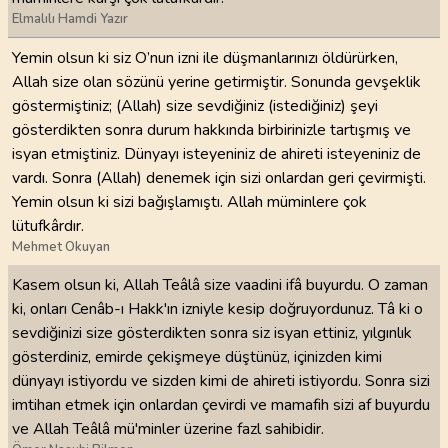
Elmalılı Hamdi Yazır
Yemin olsun ki siz O’nun izni ile düşmanlarınızı öldürürken,
Allah size olan sözünü yerine getirmiştir. Sonunda gevşeklik
göstermiştiniz; (Allah) size sevdiğiniz (istediğiniz) şeyi
gösterdikten sonra durum hakkında birbirinizle tartışmış ve
isyan etmiştiniz. Dünyayı isteyeniniz de ahireti isteyeniniz de
vardı. Sonra (Allah) denemek için sizi onlardan geri çevirmişti.
Yemin olsun ki sizi bağışlamıştı. Allah müminlere çok
lütufkârdır.
Mehmet Okuyan
Kasem olsun ki, Allah Teâlâ size vaadini ifâ buyurdu. O zaman
ki, onları Cenâb-ı Hakk'ın izniyle kesip doğruyordunuz. Tâ ki o
sevdiğinizi size gösterdikten sonra siz isyan ettiniz, yılgınlık
gösterdiniz, emirde çekişmeye düştünüz, içinizden kimi
dünyayı istiyordu ve sizden kimi de ahireti istiyordu. Sonra sizi
imtihan etmek için onlardan çevirdi ve mamafih sizi af buyurdu
ve Allah Teâlâ mü'minler üzerine fazl sahibidir.