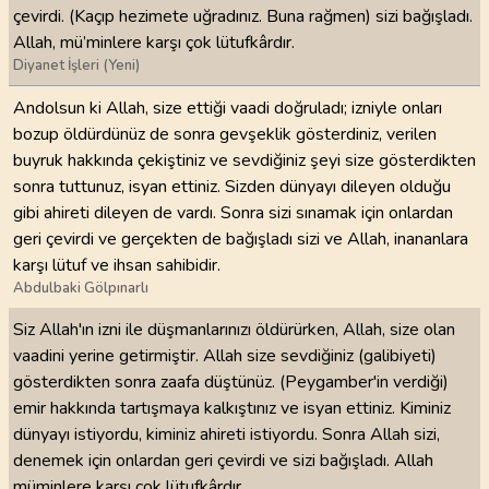
çevirdi. (Kaçıp hezimete uğradınız. Buna rağmen) sizi bağışladı.
Allah, mü’minlere karşı çok lütufkârdır.
Diyanet İşleri (Yeni)
Andolsun ki Allah, size ettiği vaadi doğruladı; izniyle onları
bozup öldürdünüz de sonra gevşeklik gösterdiniz, verilen
buyruk hakkında çekiştiniz ve sevdiğiniz şeyi size gösterdikten
sonra tuttunuz, isyan ettiniz. Sizden dünyayı dileyen olduğu
gibi ahireti dileyen de vardı. Sonra sizi sınamak için onlardan
geri çevirdi ve gerçekten de bağışladı sizi ve Allah, inananlara
karşı lütuf ve ihsan sahibidir.
Abdulbaki Gölpınarlı
Siz Allah'ın izni ile düşmanlarınızı öldürürken, Allah, size olan
vaadini yerine getirmiştir. Allah size sevdiğiniz (galibiyeti)
gösterdikten sonra zaafa düştünüz. (Peygamber'in verdiği)
emir hakkında tartışmaya kalkıştınız ve isyan ettiniz. Kiminiz
dünyayı istiyordu, kiminiz ahireti istiyordu. Sonra Allah sizi,
denemek için onlardan geri çevirdi ve sizi bağışladı. Allah
müminlere karşı çok lütufkârdır.