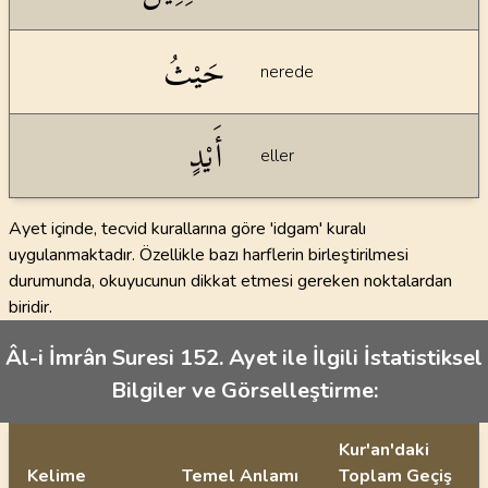
حَيْثُ
nerede
أَيْدٍ
eller
Ayet içinde, tecvid kurallarına göre 'idgam' kuralı
uygulanmaktadır. Özellikle bazı harflerin birleştirilmesi
durumunda, okuyucunun dikkat etmesi gereken noktalardan
biridir.
Âl-i İmrân Suresi 152. Ayet ile İlgili İstatistiksel
Bilgiler ve Görselleştirme:
Kur'an'daki
Kelime
Temel Anlamı
Toplam Geçiş