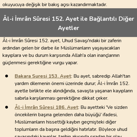
okuyucuya değişik bir bakış açısı kazandırmaktadır.
Âl-i İmrân Sûresi 152. Ayet ile Bağlantılı Diğer
Ayetler
Âl-i İmrân Sûresi 152. ayet, Uhud Savaşı'ndaki bir zaferin
ardından gelen bir darbe ile Müslümanların yaşayacakları
kayıplara ve bu durum karşısında Allah'a olan inançlarının
güçlenmesi gerektiğine vurgu yapar.
Bakara Suresi
153
. Ayet
: Bu ayet, sabredip Allah'tan
yardım dilemenin önemi üzerinde durur; Âl-i İmrân 152.
ayetle birlikte ele alındığında, savaşta yaşanan kayıpların
sabırla karşılanması gerektiğine dikkat çeker.
Âl-i İmrân Sûresi
186
. Ayet
: Bu ayetteki 'Ve sizden
öncekilerin başına gelenden daha büyüğü' ifadesi,
Müslümanların hissettiği kaybın geçmişteki diğer
toplumların da başına geldiğini hatırlatır. Böylece uhud
savaşındaki kayıplar, tarihin akışında sıradan bir olay