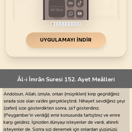
UYGULAMAYI İNDIR
Âl-i İmrân Suresi 152. Ayet Meâlleri
Andolsun, Allah, izniyle, onları (müşrikleri) kırıp geçirdiğiniz
sırada size olan va’dini gerçekleştirdi. Nihayet sevdiğiniz şeyi
(zaferi) size gösterdikten sonra, za’f gösterdiniz.
(Peygamber’in verdiği) emir konusunda tartıştınız ve emre
karşı geldiniz. İçinizden dünyayı isteyenler de vardı, ahireti
isteyenler de. Sonra sizi denemek için onlardan yüzünüzü