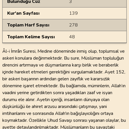
Bulunduğu Cüz
3
Kur'an Sayfası
139
Toplam Harf Sayısı
278
Toplam Kelime Sayısı
48
Âl-i İmrân Suresi, Medine döneminde inmiş olup, toplumsal ve
askeri konulara değinmektedir. Bu sure, Müslüman topluluğun
direncini artırmaya ve düşmanlarına karşı birlik ve beraberlik
içinde hareket etmeleri gerektiğini vurgulamaktadır. Ayet 152,
bir askeri başarının ardından gelen zayıflık ve kararsızlık
dönemine işaret etmektedir. Bu bağlamda, müminlerin, Allah’ın
vaadini yerine getirdikten sonra yaşadıkları zaaf ve isyan
durumu ele alınır. Ayetin içeriği, insanların dünyaya olan
düşkünlüğü ile ahiret arzusu arasındaki çatışmayı, yani
imtihanlarını ve sonrasında Allah'ın bağışlayıcılığını ortaya
koymaktadır. Özellikle Uhud Savaşı sonrası yaşanan olaylar, bu
ayette detaylandırılmaktadır. Müslümanların bu savaştaki