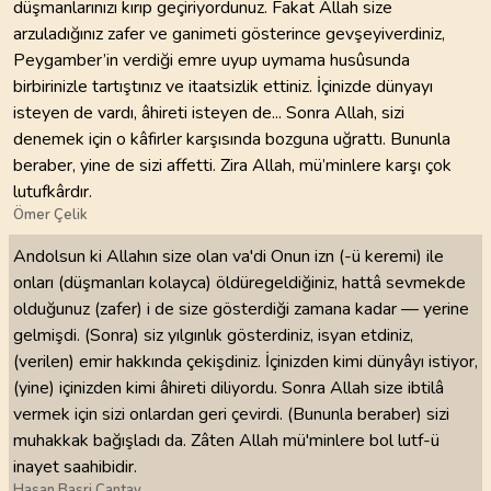
düşmanlarınızı kırıp geçiriyordunuz. Fakat Allah size
arzuladığınız zafer ve ganimeti gösterince gevşeyiverdiniz,
Peygamber’in verdiği emre uyup uymama husûsunda
birbirinizle tartıştınız ve itaatsizlik ettiniz. İçinizde dünyayı
isteyen de vardı, âhireti isteyen de... Sonra Allah, sizi
denemek için o kâfirler karşısında bozguna uğrattı. Bununla
beraber, yine de sizi affetti. Zira Allah, mü’minlere karşı çok
lutufkârdır.
Ömer Çelik
Andolsun ki Allahın size olan va'di Onun izn (-ü keremi) ile
onları (düşmanları kolayca) öldüregeldiğiniz, hattâ sevmekde
olduğunuz (zafer) i de size gösterdiği zamana kadar — yerine
gelmişdi. (Sonra) siz yılgınlık gösterdiniz, isyan etdiniz,
(verilen) emir hakkında çekişdiniz. İçinizden kimi dünyâyı istiyor,
(yine) içinizden kimi âhireti diliyordu. Sonra Allah size ibtilâ
vermek için sizi onlardan geri çevirdi. (Bununla beraber) sizi
muhakkak bağışladı da. Zâten Allah mü'minlere bol lutf-ü
inayet saahibidir.
Hasan Basri Çantay