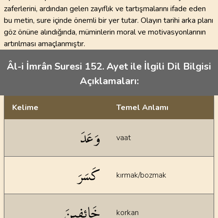
zaferlerini, ardından gelen zayıflık ve tartışmalarını ifade eden
bu metin, sure içinde önemli bir yer tutar. Olayın tarihi arka planı
göz önüne alındığında, müminlerin moral ve motivasyonlarının
artırılması amaçlanmıştır.
Âl-i İmrân Suresi 152. Ayet ile İlgili Dil Bilgisi
Açıklamaları:
Kelime
Temel Anlamı
Dil bilgisi açıklamaları
وَعَدَ
vaat
كَسَرَ
kırmak/bozmak
خَائِفِينَ
korkan