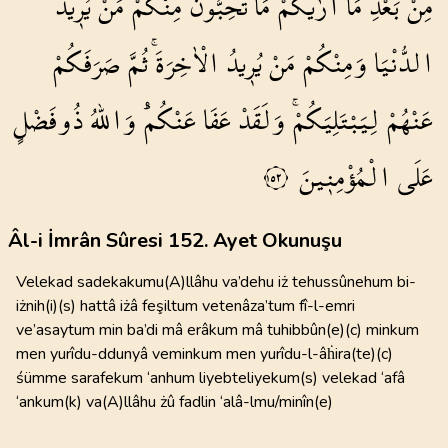
مِنْ
بَعْدِ
مَٓا
اَرٰيكُمْ
مَا
تُحِبُّونَۜ
مِنْكُمْ
مَنْ
يُر۪يدُ
الدُّنْيَا
وَمِنْكُمْ
مَنْ
يُر۪يدُ
الْاٰخِرَةَۚ
ثُمَّ
صَرَفَكُمْ
عَنْهُمْ
لِيَبْتَلِيَكُمْۚ
وَلَقَدْ
عَفَا
عَنْكُمْۜ
وَاللّٰهُ
ذُوفَضْلٍ
عَلَى
الْمُؤْمِن۪ينَ
١٥٢
Âl-i İmrân Sûresi 152. Ayet Okunuşu
Velekad sadekakumu(A)llâhu va’dehu iż tehussûnehum bi-
iżnih(i)(s) hattâ iżâ feşiltum vetenâza’tum fî-l-emri
ve’asaytum min ba’di mâ erâkum mâ tuhibbûn(e)(c) minkum
men yurîdu-ddunyâ veminkum men yurîdu-l-âḣira(te)(c)
śümme sarafekum ‘anhum liyebteliyekum(s) velekad ‘afâ
‘ankum(k) va(A)llâhu żû fadlin ‘alâ-lmu/minîn(e)