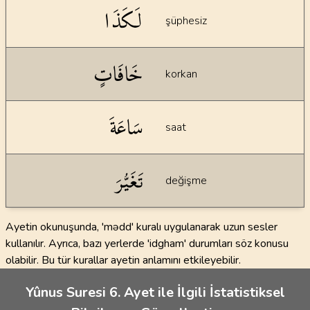
لَكَذَا
şüphesiz
خَافَاتٍ
korkan
سَاعَةَ
saat
تَغَيُّرَ
değişme
Ayetin okunuşunda, 'mədd' kuralı uygulanarak uzun sesler
kullanılır. Ayrıca, bazı yerlerde 'idgham' durumları söz konusu
olabilir. Bu tür kurallar ayetin anlamını etkileyebilir.
Yûnus Suresi 6. Ayet ile İlgili İstatistiksel