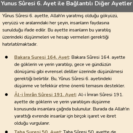
Yunus Sûresi 6. Ayet ile Bağlantılı Diğer Ayetler
Yûnus Sûresi 6. ayette, Allah'ın yaratmış olduğu gökyüzü,
yeryüzü ve aralarındaki her şeyin, insanların faydasına
sunulduğu ifade edilir. Bu ayette insanların bu yaratılış
üzerindeki düşünmeleri ve hesap vermeleri gerektiği
hatırlatılmaktadır.
Bakara Suresi
164
. Ayet
: Bakara Sûresi 164. ayette
de göklerin ve yerin yaratılışı, gece ve gündüzün
dönüşümü gibi evrensel deliller üzerinde düşünülmesi
gerektiği belirtilir. Bu, Yûnus Sûresi 6. ayetindeki
düşünme ve tefekkür etme önemli temasını destekler.
Âl-i İmrân Sûresi
191
. Ayet
: Al-i İmran Sûresi 191.
ayette de göklerin ve yerin yaratılışını düşünme
konusunda insanlara çağrıda bulunulur. Burada da Allah'ın
yarattığı evrende insanlar için birçok işaret ve ibret
olduğu vurgulanır.
Taha Suresi
50
. Ayet
: Taha Sûresi 50. ayette de