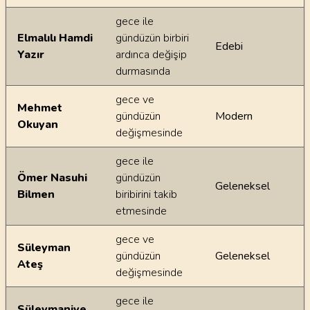
gece ile
Elmalılı Hamdi
gündüzün birbiri
Edebi
Yazır
ardınca değişip
durmasında
gece ve
Mehmet
gündüzün
Modern
Okuyan
değişmesinde
gece ile
Ömer Nasuhi
gündüzün
Geleneksel
Bilmen
biribirini takib
etmesinde
gece ve
Süleyman
gündüzün
Geleneksel
Ateş
değişmesinde
gece ile
Süleymaniye