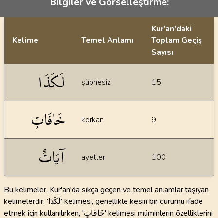
Bilgiler ve Görselleştirme:
Kur'an'daki
Kelime
Temel Anlamı
Toplam Geçiş
Sayısı
İstatiksel bilgiler
لَكَذَا
şüphesiz
15
خَافَاتٍ
korkan
9
آيَاتٌ
ayetler
100
Bu kelimeler, Kur'an'da sıkça geçen ve temel anlamlar taşıyan
kelimelerdir. 'لَكَذَا' kelimesi, genellikle kesin bir durumu ifade
etmek için kullanılırken, 'خَافَاتٍ' kelimesi müminlerin özelliklerini