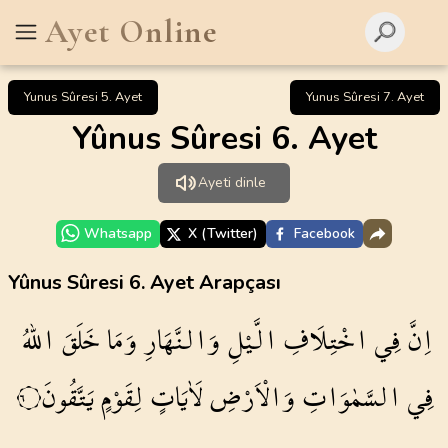
Ayet Online
Yunus Sûresi 5. Ayet
Yunus Sûresi 7. Ayet
Yûnus Sûresi 6. Ayet
Ayeti dinle
Whatsapp
X (Twitter)
Facebook
Yûnus Sûresi 6. Ayet Arapçası
اِنَّ
فِي
اخْتِلَافِ
الَّيْلِ
وَالنَّهَارِ
وَمَا
خَلَقَ
اللّٰهُ
فِي
السَّمٰوَاتِ
وَالْاَرْضِ
لَاٰيَاتٍ
لِقَوْمٍ
يَتَّقُونَ
٦