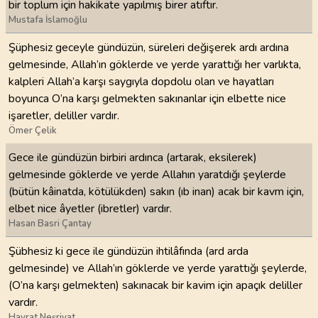
bir toplum için hakikate yapılmış birer atıftır.
Mustafa İslamoğlu
Şüphesiz geceyle gündüzün, süreleri değişerek ardı ardına
gelmesinde, Allah’ın göklerde ve yerde yarattığı her varlıkta,
kalpleri Allah’a karşı saygıyla dopdolu olan ve hayatları
boyunca O’na karşı gelmekten sakınanlar için elbette nice
işaretler, deliller vardır.
Ömer Çelik
Gece ile gündüzün birbiri ardınca (artarak, eksilerek)
gelmesinde göklerde ve yerde Allahın yaratdığı şeylerde
(bütün kâinatda, kötülükden) sakın (ıb inan) acak bir kavm için,
elbet nice âyetler (ibretler) vardır.
Hasan Basri Çantay
Şübhesiz ki gece ile gündüzün ihtilâfında (ard arda
gelmesinde) ve Allah’ın göklerde ve yerde yarattığı şeylerde,
(O’na karşı gelmekten) sakınacak bir kavim için apaçık deliller
vardır.
Hayrat Neşriyat