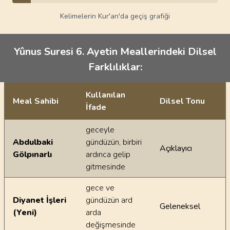
Kelimelerin Kur'an'da geçiş grafiği
Yûnus Suresi 6. Ayetin Meallerindeki Dilsel
Farklılıklar:
Kullanılan
Meal Sahibi
Dilsel Tonu
İfade
Ayetin meallerindeki dilsel farklılıklar
geceyle
Abdulbaki
gündüzün, birbiri
Açıklayıcı
Gölpınarlı
ardınca gelip
gitmesinde
gece ve
Diyanet İşleri
gündüzün ard
Geleneksel
(Yeni)
arda
değişmesinde