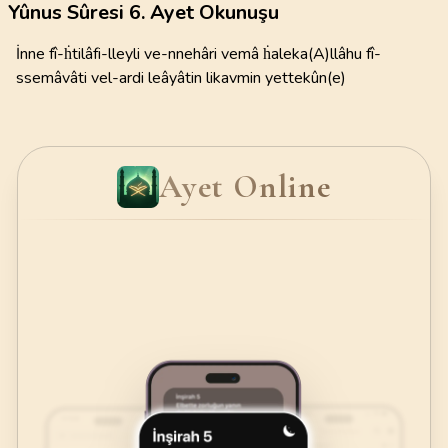
Yûnus Sûresi 6. Ayet Okunuşu
İnne fî-ḣtilâfi-lleyli ve-nnehâri vemâ ḣaleka(A)llâhu fî-
ssemâvâti vel-ardi leâyâtin likavmin yettekûn(e)
Ayet Online