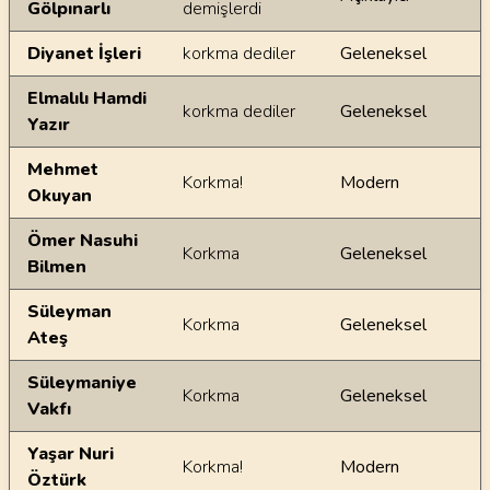
Gölpınarlı
demişlerdi
Diyanet İşleri
korkma dediler
Geleneksel
Elmalılı Hamdi
korkma dediler
Geleneksel
Yazır
Mehmet
Korkma!
Modern
Okuyan
Ömer Nasuhi
Korkma
Geleneksel
Bilmen
Süleyman
Korkma
Geleneksel
Ateş
Süleymaniye
Korkma
Geleneksel
Vakfı
Yaşar Nuri
Korkma!
Modern
Öztürk