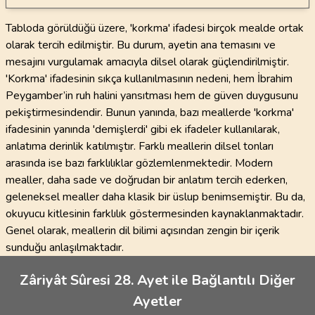
Tabloda görüldüğü üzere, 'korkma' ifadesi birçok mealde ortak
olarak tercih edilmiştir. Bu durum, ayetin ana temasını ve
mesajını vurgulamak amacıyla dilsel olarak güçlendirilmiştir.
'Korkma' ifadesinin sıkça kullanılmasının nedeni, hem İbrahim
Peygamber’in ruh halini yansıtması hem de güven duygusunu
pekiştirmesindendir. Bunun yanında, bazı meallerde 'korkma'
ifadesinin yanında 'demişlerdi' gibi ek ifadeler kullanılarak,
anlatıma derinlik katılmıştır. Farklı meallerin dilsel tonları
arasında ise bazı farklılıklar gözlemlenmektedir. Modern
mealler, daha sade ve doğrudan bir anlatım tercih ederken,
geleneksel mealler daha klasik bir üslup benimsemiştir. Bu da,
okuyucu kitlesinin farklılık göstermesinden kaynaklanmaktadır.
Genel olarak, meallerin dil bilimi açısından zengin bir içerik
sunduğu anlaşılmaktadır.
Zâriyât Sûresi 28. Ayet ile Bağlantılı Diğer
Ayetler