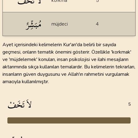
لاَ تَخَفْ
korkma
5
مُبَشِّرٌ
müjdeci
4
Ayet içerisindeki kelimelerin Kur'an'da belirli bir sayıda
geçmesi, onların tematik önemini gösterir. Özellikle 'korkmak'
ve 'müjdelemek' konuları, insan psikolojisi ve ilahi mesajların
aktarımında sıkça kullanılan temalardır. Bu kelimelerin tekrarları,
insanların güven duygusunu ve Allah'ın rahmetini vurgulamak
amacıyla kullanılmıştır.
لاَ تَخَفْ
5