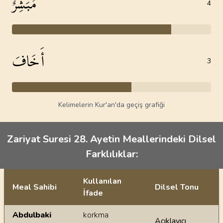
مُبَشِّرٌ
4
أَخَافَ
3
Kelimelerin Kur'an'da geçiş grafiği
Zariyat Suresi 28. Ayetin Meallerindeki Dilsel
Farklılıklar:
Kullanılan
Meal Sahibi
Dilsel Tonu
İfade
Ayetin meallerindeki dilsel farklılıklar
Abdulbaki
korkma
Açıklayıcı