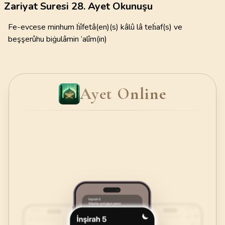
Zariyat Suresi 28. Ayet Okunuşu
Fe-evcese minhum ḣîfetâ(en)(s) kâlû lâ teḣaf(s) ve
beşşerûhu biġulâmin ‘alîm(in)
Ayet Online