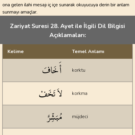
ona gelen ilahi mesajı iç içe sunarak okuyucuya derin bir anlam
sunmayı amaçlar.
Zariyat Suresi 28. Ayet ile İlgili Dil Bilgisi
Açıklamaları:
Kelime
Temel Anlamı
Dil bilgisi açıklamaları
أَخَافَ
korktu
لاَ تَخَفْ
korkma
مُبَشِّرٌ
müjdeci