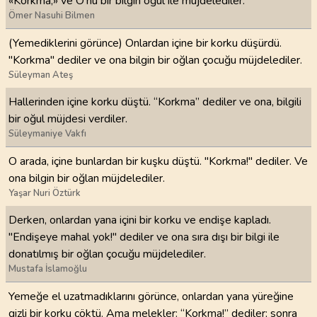
«Korkma,» ve O'nu bir bilgin oğul ile müjdelediler.
Ömer Nasuhi Bilmen
(Yemediklerini görünce) Onlardan içine bir korku düşürdü.
"Korkma" dediler ve ona bilgin bir oğlan çocuğu müjdelediler.
Süleyman Ateş
Hallerinden içine korku düştü. “Korkma” dediler ve ona, bilgili
bir oğul müjdesi verdiler.
Süleymaniye Vakfı
O arada, içine bunlardan bir kuşku düştü. "Korkma!" dediler. Ve
ona bilgin bir oğlan müjdelediler.
Yaşar Nuri Öztürk
Derken, onlardan yana içini bir korku ve endişe kapladı.
"Endişeye mahal yok!" dediler ve ona sıra dışı bir bilgi ile
donatılmış bir oğlan çocuğu müjdelediler.
Mustafa İslamoğlu
Yemeğe el uzatmadıklarını görünce, onlardan yana yüreğine
gizli bir korku çöktü. Ama melekler: “Korkma!” dediler; sonra