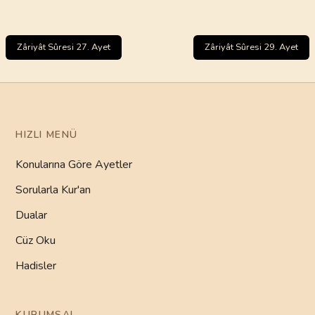
Zâriyât Sûresi 27. Ayet
Zâriyât Sûresi 29. Ayet
HIZLI MENÜ
Konularına Göre Ayetler
Sorularla Kur'an
Dualar
Cüz Oku
Hadisler
KURUMSAL