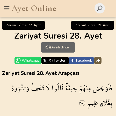
Ayet Online
Zâriyât Sûresi 27. Ayet
Zâriyât Sûresi 29. Ayet
Zariyat Suresi 28. Ayet
Ayeti dinle
Whatsapp
X (Twitter)
Facebook
Zariyat Suresi 28. Ayet Arapçası
فَاَوْجَسَ
مِنْهُمْ
خ۪يفَةًۜ
قَالُوا
لَا
تَخَفْۜ
وَبَشَّرُوهُ
بِغُلَامٍ
عَل۪يمٍ
٢٨