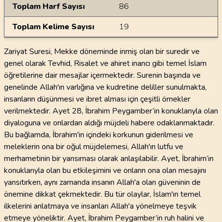
Toplam Harf Sayısı
86
Toplam Kelime Sayısı
19
Zariyat Suresi, Mekke döneminde inmiş olan bir suredir ve
genel olarak Tevhid, Risalet ve ahiret inancı gibi temel İslam
öğretilerine dair mesajlar içermektedir. Surenin başında ve
genelinde Allah'ın varlığına ve kudretine deliller sunulmakta,
insanların düşünmesi ve ibret alması için çeşitli örnekler
verilmektedir. Ayet 28, İbrahim Peygamber’in konuklarıyla olan
diyaloguna ve onlardan aldığı müjdeli habere odaklanmaktadır.
Bu bağlamda, İbrahim'in içindeki korkunun giderilmesi ve
meleklerin ona bir oğul müjdelemesi, Allah'ın lutfu ve
merhametinin bir yansıması olarak anlaşılabilir. Ayet, İbrahim’in
konuklarıyla olan bu etkileşimini ve onların ona olan mesajını
yansıtırken, aynı zamanda insanın Allah'a olan güveninin de
önemine dikkat çekmektedir. Bu tür olaylar, İslam'ın temel
ilkelerini anlatmaya ve insanları Allah'a yönelmeye teşvik
etmeye yöneliktir. Ayet, İbrahim Peygamber’in ruh halini ve