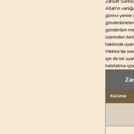
Zariyat Suresi
Allah'ın varlı
görevi yerine 
gönderilmeleri
gönderilen mel
üzerinden iler
hakkında uyar
Mekke'de inen 
için de bir uya
hatırlatma işl
Zar
Kelime
Dil bilgisi açı