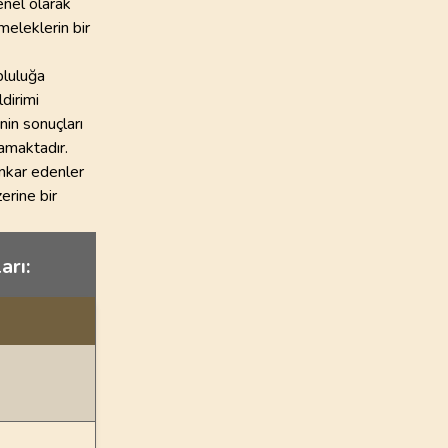
enel olarak
meleklerin bir
pluluğa
dirimi
nin sonuçları
amaktadır.
inkar edenler
zerine bir
arı: