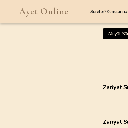
Ayet Online
Sureler
Konularına
▾
SURELER
Zâriyât Sû
1
.
Fatiha Suresi
7
AYET
5
.
Maide Suresi
120
AYET
9
.
Tevbe Suresi
Zariyat S
129
AYET
13
.
Rad Suresi
43
AYET
Zariyat S
17
.
Isra Suresi