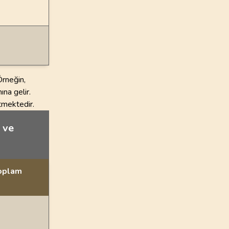
Örneğin,
ına gelir.
rtmektedir.
r ve
Toplam