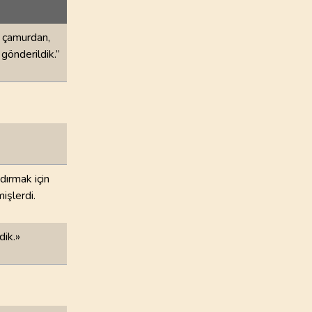
72
.
Cin Suresi
28
AYET
e çamurdan,
76
.
Insan Suresi
 gönderildik.”
31
AYET
80
.
Abese Suresi
42
AYET
84
.
İnşikak Suresi
25
AYET
dırmak için
mişlerdi.
88
.
Gasiye Suresi
26
AYET
dik.»
92
.
Leyl Suresi
21
AYET
96
.
Alak Suresi
19
AYET