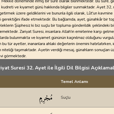
, Mekke döneminde inmiş bir sure olarak bilinmektedir. Bu sure, g
ğı, kudreti ve kıyamet günü hakkında bilgiler sunmaktadır. Ayet 32, 
getirmek üzere geldiklerini ve bununla ilgili olarak, Lût'un kavmine
 gerektiğini ifade etmektedir. Bu bağlamda, ayet, günahkâr bir to
eklerin Şüphesiz ki biz suçlu bir topluma gönderildik şeklindeki bil
lemektedir. Zariyat Suresi, insanlara Allah'ın emirlerine karşı gelme
ılarda bulunmakta ve kıyamet gününün kaçınılmaz olduğunu vurgul
bu tür ayetler, inananlara ahlaki değerlerin önemini hatırlatırken, 
rı niteliği taşımaktadır. Ayetin verdiği mesaj, günahların sonuçları ü
evi görmektedir.
iyat Suresi 32. Ayet ile İlgili Dil Bilgisi Açıklamal
Temel Anlamı
klamaları
مُجْرِمٍ
Suçlu