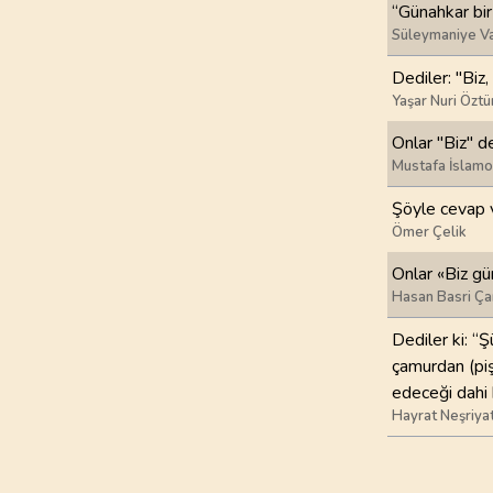
“Günahkar bir
Süleymaniye Va
97
.
Kadir Suresi
5
AYET
Dediler: "Biz
Yaşar Nuri Öztü
101
.
Karia Suresi
Onlar "Biz" d
11
AYET
Mustafa İslamo
105
.
Fil Suresi
Şöyle cevap ve
5
AYET
Ömer Çelik
Onlar «Biz gü
109
.
Kafirun Suresi
Hasan Basri Ça
6
AYET
Dediler ki: “Ş
113
.
Felak Suresi
çamurdan (piş
5
AYET
edeceği dahi 
Hayrat Neşriya