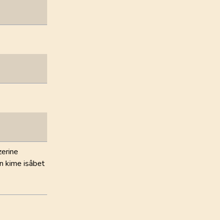
100
.
Adiyat Suresi
11
AYET
104
.
Humeze Suresi
9
AYET
108
.
Kevser Suresi
3
AYET
112
.
İhlas Suresi
4
AYET
zerine
in kime isâbet