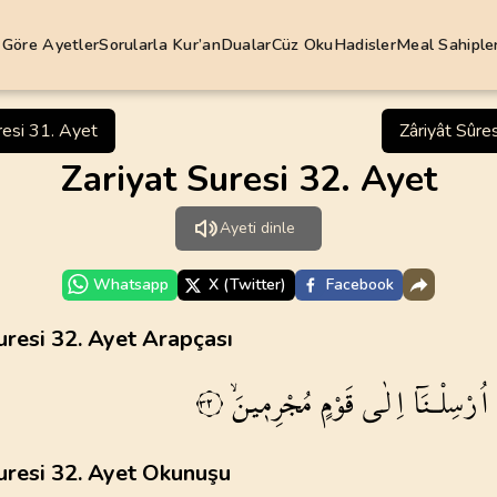
 Göre Ayetler
Sorularla Kur’an
Dualar
Cüz Oku
Hadisler
Meal Sahipler
Abdülbaki 
resi 31. Ayet
Zâriyât Sûre
Diyanet İş
Zariyat Suresi 32. Ayet
2
.
Bakara Suresi
3
.
Ali Imran Suresi
Elmalılı H
285
AYET
200
AYET
Ayeti dinle
Hasan Bas
6
.
Enam Suresi
7
.
Araf Suresi
165
AYET
206
AYET
Hayrât Ne
Whatsapp
X (Twitter)
Facebook
Mehmet O
10
.
Yunus Suresi
11
.
Hud Suresi
uresi 32. Ayet Arapçası
109
AYET
123
AYET
Mustafa İ
مُجْرِم۪ينَۙ
قَوْمٍ
اِلٰى
اُرْسِلْـنَٓا
٣٢
Ömer Çeli
14
.
Ibrahim Suresi
15
.
Hicr Suresi
52
AYET
99
AYET
Ömer Nasu
uresi 32. Ayet Okunuşu
Süleyman
18
.
Kehf Suresi
19
.
Meryem Suresi