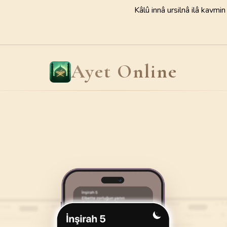
110
AYET
98
AYET
Kâlû innâ ursilnâ ilâ kavmi
Süleymani
22
.
Hac Suresi
23
.
Muminun Suresi
Yaşar Nur
78
AYET
118
AYET
Ayet Online
26
.
Suara Suresi
27
.
Neml Suresi
227
AYET
93
AYET
30
.
Rum Suresi
31
.
Lokman Suresi
60
AYET
34
AYET
34
.
Sebe Suresi
35
.
Fatır Suresi
54
AYET
45
AYET
38
.
Sad Suresi
39
.
Zumer Suresi
88
AYET
75
AYET
42
.
Sura Suresi
43
.
Zuhruf Suresi
53
AYET
89
AYET