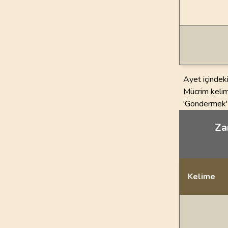
Ayet içindeki
Mücrim kelime
'Göndermek' a
Zar
Kelime
İstatiksel bilgi