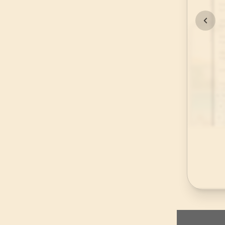
45
.
Casiye Suresi
37
AYET
49
.
Hucurat Suresi
18
AYET
53
.
Necm Suresi
62
AYET
57
.
Hadid Suresi
29
AYET
61
.
Saff Suresi
14
AYET
65
.
Talak Suresi
12
AYET