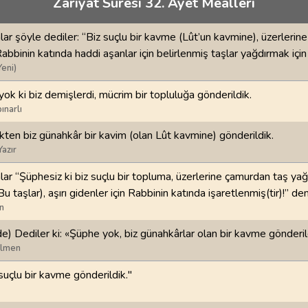
Zariyat Suresi 32. Ayet Meâlleri
70
.
Mearic Suresi
71
.
Nuh Suresi
44
AYET
28
AYET
ar şöyle dediler: “Biz suçlu bir kavme (Lût’un kavmine), üzerlerin
i
74
.
Muddessir Suresi
75
.
Kiyamet Suresi
Rabbinin katında haddi aşanlar için belirlenmiş taşlar yağdırmak için
56
AYET
40
AYET
Yeni)
yok ki biz demişlerdi, mücrim bir topluluğa gönderildik.
78
.
Nebe Suresi
79
.
Naziat Suresi
ınarlı
40
AYET
46
AYET
kten biz günahkâr bir kavim (olan Lût kavmine) gönderildik.
82
.
Infitar Suresi
83
.
Mutaffifin Suresi
Yazır
19
AYET
36
AYET
ar “Şüphesiz ki biz suçlu bir topluma, üzerlerine çamurdan taş yağ
Bu taşlar), aşırı gidenler için Rabbinin katında işaretlenmiş(tir)!” de
86
.
Tarik Suresi
87
.
Ala Suresi
n
17
AYET
19
AYET
e) Dediler ki: «Şüphe yok, biz günahkârlar olan bir kavme gönderil
90
.
Beled Suresi
91
.
Şems Suresi
ilmen
20
AYET
15
AYET
 suçlu bir kavme gönderildik."
94
.
İnşirah Suresi
95
.
Tin Suresi
8
AYET
8
AYET