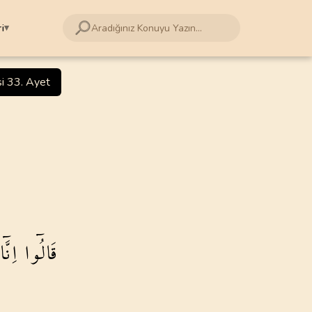
i
▾
114
SURE
Gölpınarlı
si 33. Ayet
leri
4
.
Nisa Suresi
amdi Yazır
176
AYET
ri Çantay
8
.
Enfal Suresi
75
AYET
şriyat
kuyan
12
.
Yusuf Suresi
111
AYET
slamoğlu
اِنَّٓا
قَالُٓوا
k
16
.
Nahl Suresi
128
AYET
hi Bilmen
 Ateş
20
.
Taha Suresi