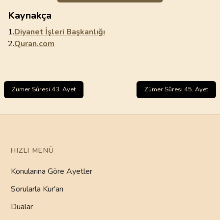
Kaynakça
1.
Diyanet İşleri Başkanlığı
2.
Quran.com
Zümer Sûresi 43. Ayet
Zümer Sûresi 45. Ayet
HIZLI MENÜ
Konularına Göre Ayetler
Sorularla Kur'an
Dualar