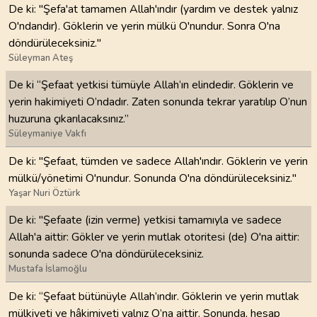
De ki: "Şefa'at tamamen Allah'ındır (yardım ve destek yalnız
O'ndandır). Göklerin ve yerin mülkü O'nundur. Sonra O'na
döndürüleceksiniz."
Süleyman Ateş
De ki “Şefaat yetkisi tümüyle Allah’ın elindedir. Göklerin ve
yerin hakimiyeti O’ndadır. Zaten sonunda tekrar yaratılıp O’nun
huzuruna çıkarılacaksınız.”
Süleymaniye Vakfı
De ki: "Şefaat, tümden ve sadece Allah'ındır. Göklerin ve yerin
mülkü/yönetimi O'nundur. Sonunda O'na döndürüleceksiniz."
Yaşar Nuri Öztürk
De ki: "Şefaate (izin verme) yetkisi tamamıyla ve sadece
Allah'a aittir: Gökler ve yerin mutlak otoritesi (de) O'na aittir:
sonunda sadece O'na döndürüleceksiniz.
Mustafa İslamoğlu
De ki: “Şefaat bütünüyle Allah’ındır. Göklerin ve yerin mutlak
mülkiyeti ve hâkimiyeti yalnız O’na aittir. Sonunda, hesap