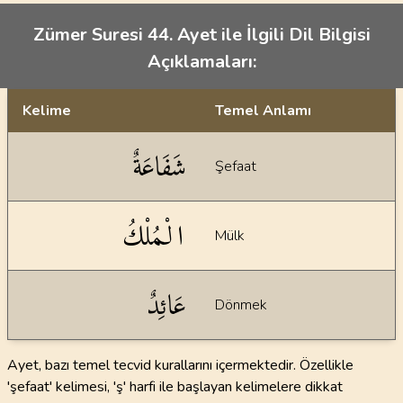
Zümer Suresi 44. Ayet ile İlgili Dil Bilgisi
Açıklamaları:
Kelime
Temel Anlamı
Dil bilgisi açıklamaları
شَفَاعَةٌ
Şefaat
الْمُلْكُ
Mülk
عَائِدٌ
Dönmek
Ayet, bazı temel tecvid kurallarını içermektedir. Özellikle
'şefaat' kelimesi, 'ş' harfi ile başlayan kelimelere dikkat