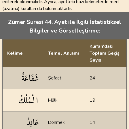
edilerek okunmalıdır. Ayrıca, ayetteki bazı kelimelerde med
(uzatma) kuralları da bulunmaktadır.
Zümer Suresi 44. Ayet ile İlgili İstatistiksel
Bilgiler ve Görselleştirme:
Kur'an'daki
Kelime
Temel Anlamı
Toplam Geçiş
Sayısı
İstatiksel bilgiler
شَفَاعَةٌ
Şefaat
24
الْمُلْكُ
Mülk
19
عَائِدٌ
Dönmek
14