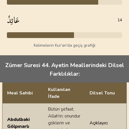
عَائِدٌ
14
Kelimelerin Kur'an'da geçiş grafiği
Zümer Suresi 44. Ayetin Meallerindeki Dilsel
Farklılıklar:
Kullanılan
Meal Sahibi
Dilsel Tonu
İfade
Ayetin meallerindeki dilsel farklılıklar
Bütün şefaat,
Allah'ın; onundur
Abdulbaki
göklerin ve
Açıklayıcı
Gölpınarlı