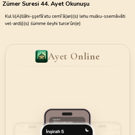
Zümer Suresi 44. Ayet Okunuşu
Kul li(A)llâhi-şşefâ’atu cemî’â(an)(s) lehu mulku-ssemâvâti
vel-ard(i)(s) śümme ileyhi turce’ûn(e)
Ayet Online