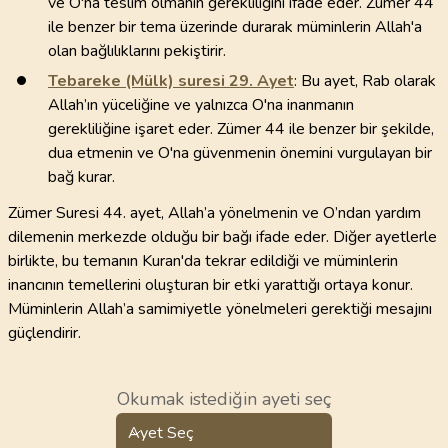
ve O'na teslim olmanın gerekliliğini ifade eder. Zümer 44
ile benzer bir tema üzerinde durarak müminlerin Allah'a
olan bağlılıklarını pekiştirir.
Tebareke (Mülk) suresi
29
. Ayet
: Bu ayet, Rab olarak
Allah’ın yüceliğine ve yalnızca O'na inanmanın
gerekliliğine işaret eder. Zümer 44 ile benzer bir şekilde,
dua etmenin ve O'na güvenmenin önemini vurgulayan bir
bağ kurar.
Zümer Suresi 44. ayet, Allah’a yönelmenin ve O’ndan yardım
dilemenin merkezde olduğu bir bağı ifade eder. Diğer ayetlerle
birlikte, bu temanın Kuran'da tekrar edildiği ve müminlerin
inancının temellerini oluşturan bir etki yarattığı ortaya konur.
Müminlerin Allah’a samimiyetle yönelmeleri gerektiği mesajını
güçlendirir.
Okumak istediğin ayeti seç
Ayet Seç