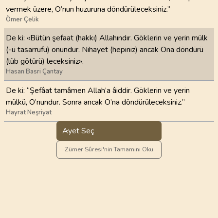
vermek üzere, O’nun huzuruna döndürüleceksiniz.”
Ömer Çelik
De ki: «Bütün şefaat (hakkı) Allahındır. Göklerin ve yerin mülk
(-ü tasarrufu) onundur. Nihayet (hepiniz) ancak Ona döndürü
(lüb götürü) leceksiniz».
Hasan Basri Çantay
De ki: “Şefâat tamâmen Allah’a âiddir. Göklerin ve yerin
mülkü, O’nundur. Sonra ancak O’na döndürüleceksiniz.”
Hayrat Neşriyat
Ayet Seç
Zümer Sûresi'nin Tamamını Oku