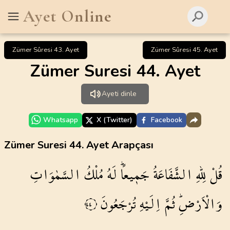
Ayet Online
Zümer Sûresi 43. Ayet
Zümer Sûresi 45. Ayet
Zümer Suresi 44. Ayet
Ayeti dinle
Whatsapp
X (Twitter)
Facebook
Zümer Suresi 44. Ayet Arapçası
قُلْ
لِلّٰهِ
الشَّفَاعَةُ
جَم۪يعاًۜ
لَهُ
مُلْكُ
السَّمٰوَاتِ
وَالْاَرْضِۜ
ثُمَّ
اِلَيْهِ
تُرْجَعُونَ
٤٤