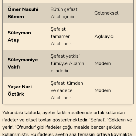
Ömer Nasuhi
Bütün şefaat,
Geleneksel
Bilmen
Allah içindir.
Şefa'at
Süleyman
tamamen
Açıklayıcı
Ateş
Allah'ındır.
Şefaat yetkisi
Süleymaniye
tümüyle Allah’ın
Modern
Vakfı
elindedir.
Şefaat, tümden
Yaşar Nuri
ve sadece
Modern
Öztürk
Allah'ındır.
Yukarıdaki tabloda, ayetin farklı meallerinde ortak kullanılan
ifadeler ve dilsel tonları gösterilmektedir. 'Şefaat', 'Göklerin ve
yerin', 'O'nundur' gibi ifadeler çoğu mealde benzer şekilde
kullanılmıştır. Bu ifadeler, ayetin ana temasını ortaya koymakta